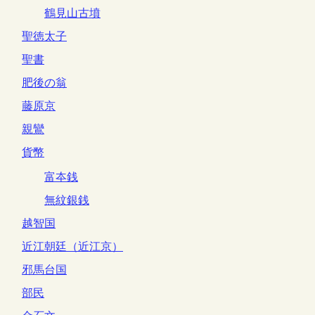
鶴見山古墳
聖徳太子
聖書
肥後の翁
藤原京
親鸞
貨幣
富夲銭
無紋銀銭
越智国
近江朝廷（近江京）
邪馬台国
部民