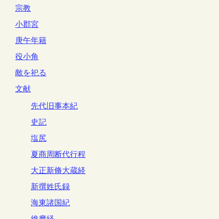
宗教
小郡宮
庚午年籍
役小角
敵を祀る
文献
先代旧事本紀
史記
塩尻
夏商周断代行程
大正新脩大蔵経
新撰姓氏録
海東諸国紀
維摩経