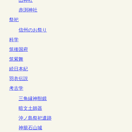
山神社
赤渕神社
祭祀
信州のお祭り
科学
筑後国府
筑紫舞
続日本紀
羽衣伝説
考古学
三角縁神獣鏡
暗文土師器
沖ノ島祭祀遺跡
神籠石山城