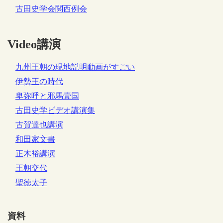
古田史学会関西例会
Video講演
九州王朝の現地説明動画がすごい
伊勢王の時代
卑弥呼と邪馬壹国
古田史学ビデオ講演集
古賀達也講演
和田家文書
正木裕講演
王朝交代
聖徳太子
資料