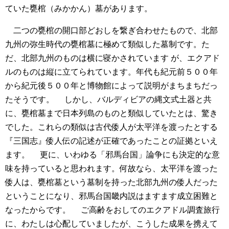
ていた甕棺（みかかん）墓があります。
二つの甕棺の開口部どおしを繋ぎ合わせたもので、北部
九州の弥生時代の甕棺墓に極めて類似した墓制です。た
だ、北部九州のものは横に寝かされています が、エクアド
ルのものは縦に立てられています。年代も紀元前５００年
から紀元後５００年と博物館によって説明がまちまちだっ
たそうです。
しかし、バルディビアの縄文式土器と共
に、甕棺墓まで日本列島のものと類似していたとは、驚き
でした。これらの類似は古代倭人が太平洋を渡ったとする
『三国志』倭人伝の記述が正確であったことの証拠といえ
ます。
更に、いわゆる「邪馬台国」論争にも決定的な意
味を持っていると思われます。何故なら、太平洋を渡った
倭人は、甕棺墓という墓制を持った北部九州の倭人だった
ということになり、邪馬台国畿内説はますます成立困難と
なったからです。
ご高齢をおしてのエクアドル調査旅行
に、わたしは心配していましたが、こうした成果を携えて