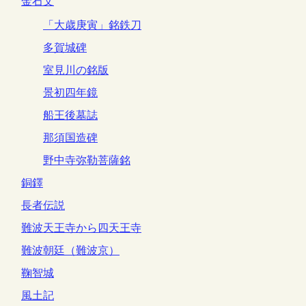
金石文
「大歳庚寅」銘鉄刀
多賀城碑
室見川の銘版
景初四年鏡
船王後墓誌
那須国造碑
野中寺弥勒菩薩銘
銅鐸
長者伝説
難波天王寺から四天王寺
難波朝廷（難波京）
鞠智城
風土記