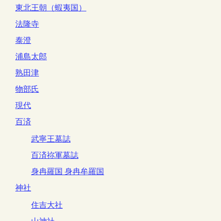
東北王朝（蝦夷国）
法隆寺
泰澄
浦島太郎
熟田津
物部氏
現代
百済
武寧王墓誌
百済祢軍墓誌
身冉羅国 身冉牟羅国
神社
住吉大社