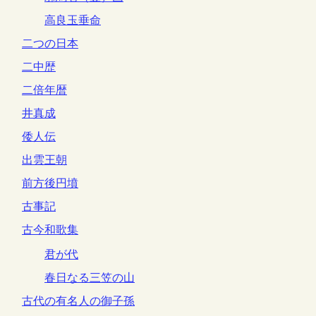
高良玉垂命
二つの日本
二中歴
二倍年暦
井真成
倭人伝
出雲王朝
前方後円墳
古事記
古今和歌集
君が代
春日なる三笠の山
古代の有名人の御子孫