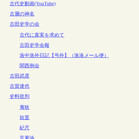
古代史動画(YouTube)
古層の神名
古田史学の会
古代に真実を求めて
古田史学会報
洛中洛外日記【号外】（洛洛メール便）
関西例会
古田武彦
古賀達也
史料批判
夷狄
短里
紀尺
言素論