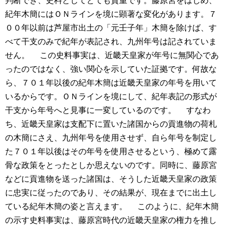
判断でき、史料としてとても貴重です。藤原宮をはじめ、
紀年木簡にはＯＮラインを境に顕著な変化があります。７
００年以前は芦屋市出土の「元壬子年」木簡を除けば、す
べて干支のみで紀年が表記され、九州年号は記されていま
せん。
この史料事実は、近畿天皇家が年号に無関心であ
ったのではなく、強い関心を示していた証拠です。何故な
ら、７０１年以後の紀年木簡は近畿天皇家の年号を用いて
いるからです。ＯＮラインを境にして、紀年表記の形式が
干支から年号へと見事に一変しているのです。
すなわ
ち、近畿天皇家は支配下に置いた諸国からの貢進物の荷札
の木簡にさえ、九州年号を使用させず、自ら年号を制定し
た７０１年以後はその年号を使用させるという、極めて露
骨な政策をとったとしか思えないのです。同時に、藤原宮
などに貢進物を送った諸国は、そうした近畿天皇家の政策
に忠実に従ったのであり、その結果が、現在までに出土し
ている紀年木簡の姿と言えます。
このように、紀年木簡
の示す史料事実は、藤原宮時代の近畿天皇家の権力を推し