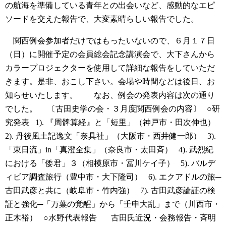
の航海を準備している青年との出会いなど、感動的なエピ
ソードを交えた報告で、大変素晴らしい報告でした。
関西例会参加者だけではもったいないので、６月１７日
（日）に開催予定の会員総会記念講演会で、大下さんから
カラープロジェクターを使用して詳細な報告をしていただ
きます。是非、おこし下さい。会場や時間などは後日、お
知らせいたします。
なお、例会の発表内容は次の通り
でした。
〔古田史学の会・３月度関西例会の内容〕
○研
究発表
1). 『周髀算経』と「短里」（神戸市・田次伸也）
2). 丹後風土記逸文「奈具社」（大阪市・西井健一郎）
3).
「東日流」in「真澄全集」（奈良市・太田斉）
4). 武烈紀
における「倭君」３（相模原市・冨川ケイ子）
5). バルデ
ィビア調査旅行（豊中市・大下隆司）
6). エクアドルの旅─
古田武彦と共に（岐阜市・竹内強）
7). 古田武彦論証の検
証と強化─「万葉の覚醒」から「壬申大乱」まで（川西市・
正木裕）
○水野代表報告
古田氏近況・会務報告・斉明