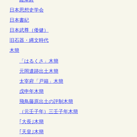
日本思想史学会
日本書紀
日本武尊（倭健）
旧石器・縄文時代
木簡
「はるくさ」木簡
元岡遺跡出土木簡
太宰府「戸籍」木簡
戊申年木簡
飛鳥藤原出土の評制木簡
（元壬子年）三壬子年木簡
｢大長｣木簡
｢天皇｣木簡