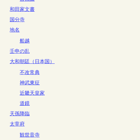
和田家文書
国分寺
地名
船越
壬申の乱
大和朝廷（日本国）
不改常典
神武東征
近畿天皇家
道鏡
天孫降臨
太宰府
観世音寺