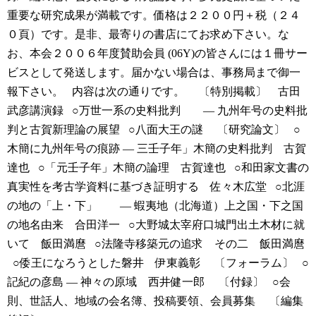
重要な研究成果が満載です。価格は２２００円＋税（２４
０頁）です。是非、最寄りの書店にてお求め下さい。な
お、本会２００６年度賛助会員 (06Y)の皆さんには１冊サー
ビスとして発送します。届かない場合は、事務局まで御一
報下さい。
内容は次の通りです。
〔特別掲載〕 古田
武彦講演録
○万世一系の史料批判
— 九州年号の史料批
判と古賀新理論の展望
○八面大王の謎
〔研究論文〕
○
木簡に九州年号の痕跡 — 三壬子年」木簡の史料批判 古賀
達也
○「元壬子年」木簡の論理 古賀達也
○和田家文書の
真実性を考古学資料に基づき証明する 佐々木広堂
○北涯
の地の「上・下」
— 蝦夷地（北海道）上之国・下之国
の地名由来 合田洋一
○大野城太宰府口城門出土木材に就
いて 飯田満麿
○法隆寺移築元の追求 その二 飯田満麿
○倭王になろうとした磐井 伊東義彰
〔フォーラム〕
○
記紀の彦島 — 神々の原域 西井健一郎
〔付録〕
○会
則、世話人、地域の会名簿、投稿要領、会員募集
〔編集