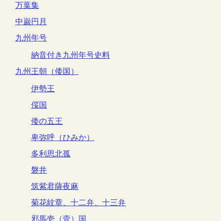
万葉集
中巌円月
九州年号
納音付き九州年号史料
九州王朝（倭国）
伊勢王
俀国
倭の五王
卑弥呼（ひみか）
多利思北孤
磐井
筑紫君薩夜麻
菊花紋章、十二弁、十三弁
邪馬壱（壹）国