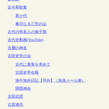
古今和歌集
君が代
春日なる三笠の山
古代の有名人の御子孫
古代史動画(YouTube)
古層の神名
古田史学の会
古代に真実を求めて
古田史学会報
洛中洛外日記【号外】（洛洛メール便）
関西例会
古田武彦
古賀達也