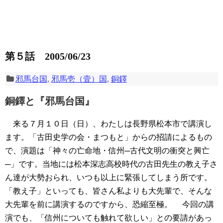
第５話 2005/06/23
邪馬台国
,
邪馬壱（壹）国
,
銅鐸
銅鐸と『邪馬台国』
来る７月１０日（日）、わたしは長野県松本市で講演し
ます。「古田史学の会・まつもと」からの招請によるもの
で、演題は「神々の亡命地・信州─古代文明の衝突と興亡
─」です。当地には松本深志高校時代の古田先生の教え子さ
ん達が大勢おられ、いつも以上に緊張してしまう所です。
「教え子」といっても、皆さん私よりも大先輩で、そんな
大先輩を前に講演するのですから、恐縮至極。
今回の講
演でも、「信州についても触れて欲しい」との要請があっ