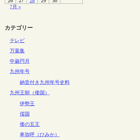
26
27
28
29
30
7月 »
カテゴリー
テレビ
万葉集
中巌円月
九州年号
納音付き九州年号史料
九州王朝（倭国）
伊勢王
俀国
倭の五王
卑弥呼（ひみか）