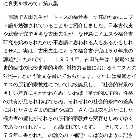
に真実を求めて』第八集
前話で古田先生が「トマスの福音書」研究のためにコプ
ト語を勉強されていることをご紹介しました。日本古代史
や親鸞研究で著名な古田先生が、なぜ急にイエスや福音書
研究を始められたのか不思議に思われる人もあるかもしれ
ません。実は、古田先生にとって福音書研究は５０年来の
課題だったのです。
１９５４年、古田先生は「親鸞の歴
史的個性の比較史学的考察─対権力者観におけるイエスとの
対照─」という論文を書いておられます。それには親鸞とイ
エスの原初的宗教姓について比較論及し、「社会的背景の
著しい差異にもかかわらぬ、いわば『革命的民主的』性格
の共有が見られねばならぬ。それぞれの社会的条件の差異
に応じたさまざまの曲解や偏曲、さらには衣を新たにした
権力者の聖化がそれらの原初的宗教姓を変容せしめてゆく
であろうけれども。」と結ばれています。
そして、１９
７５年に書かれたこの論文の〈補記〉には次のように記さ