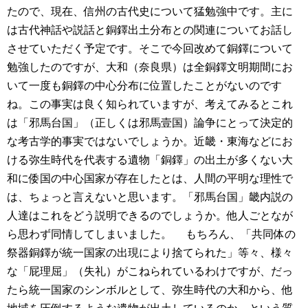
たので、現在、信州の古代史について猛勉強中です。主に
は古代神話や説話と銅鐸出土分布との関連についてお話し
させていただく予定です。そこで今回改めて銅鐸について
勉強したのですが、大和（奈良県）は全銅鐸文明期間にお
いて一度も銅鐸の中心分布に位置したことがないのです
ね。この事実は良く知られていますが、考えてみるとこれ
は「邪馬台国」（正しくは邪馬壹国）論争にとって決定的
な考古学的事実ではないでしょうか。近畿・東海などにお
ける弥生時代を代表する遺物「銅鐸」の出土が多くない大
和に倭国の中心国家が存在したとは、人間の平明な理性で
は、ちょっと言えないと思います。「邪馬台国」畿内説の
人達はこれをどう説明できるのでしょうか。他人ごとなが
ら思わず同情してしまいました。
もちろん、「共同体の
祭器銅鐸が統一国家の出現により捨てられた」等々、様々
な「屁理屈」（失礼）がこねられているわけですが、だっ
たら統一国家のシンボルとして、弥生時代の大和から、他