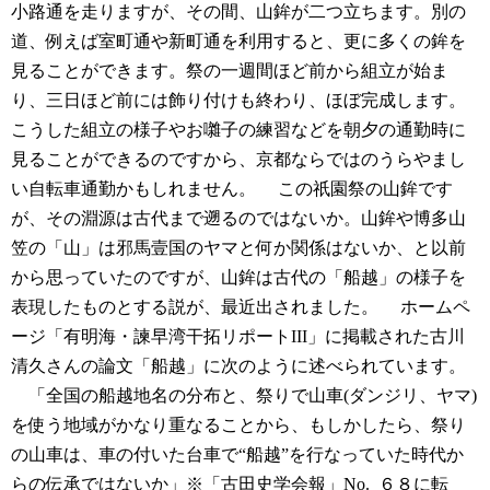
小路通を走りますが、その間、山鉾が二つ立ちます。別の
道、例えば室町通や新町通を利用すると、更に多くの鉾を
見ることができます。祭の一週間ほど前から組立が始ま
り、三日ほど前には飾り付けも終わり、ほぼ完成します。
こうした組立の様子やお囃子の練習などを朝夕の通勤時に
見ることができるのですから、京都ならではのうらやまし
い自転車通勤かもしれません。
この祇園祭の山鉾です
が、その淵源は古代まで遡るのではないか。山鉾や博多山
笠の「山」は邪馬壹国のヤマと何か関係はないか、と以前
から思っていたのですが、山鉾は古代の「船越」の様子を
表現したものとする説が、最近出されました。
ホームペ
ージ「有明海・諫早湾干拓リポートIII」に掲載された古川
清久さんの論文「船越」に次のように述べられています。
「全国の船越地名の分布と、祭りで山車(ダンジリ、ヤマ)
を使う地域がかなり重なることから、もしかしたら、祭り
の山車は、車の付いた台車で“船越”を行なっていた時代か
らの伝承ではないか」※「古田史学会報」No. ６８に転