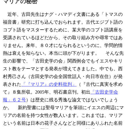
マリアの秘密
近年、古田先生はナグ・ハマディ文書にある「トマスの
福音書」研究に打ち込んでおられます。古代エジプト語の
コプト語をマスターするために、某大学のコプト語講座を
受講されているほどだから、その取り組み方や尋常ではあ
りません。来年、８０才になられるというのに、学問的情
熱は衰えを知らない。本当に頭が下がります。
そんな先
生の影響で、「古田史学の会」関西例会でもイエスやキリ
スト教をテーマとする発表が増えてきました。中でも、西
村秀己さん（古田史学の会全国世話人・向日市在住）が発
表された
「『マリア』の史料批判」
（『古代に真実を求め
て』８集所収。2005年、明石書店刊。初出
「古田史学会
報」６２号
）は歴史に残る秀逸な論文ではないでしょう
か。
新約聖書には聖母マリアを筆頭にイエスの周辺にマ
リアの名前を持つ女性が数人います。これまでは、マリア
という名前は日本の花子さんなどと同様にありふれた名前