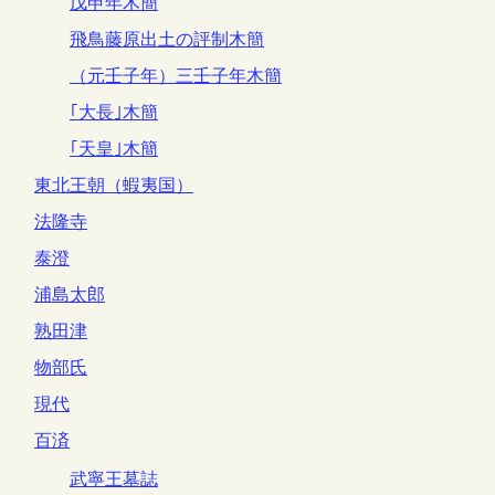
戊申年木簡
飛鳥藤原出土の評制木簡
（元壬子年）三壬子年木簡
｢大長｣木簡
｢天皇｣木簡
東北王朝（蝦夷国）
法隆寺
泰澄
浦島太郎
熟田津
物部氏
現代
百済
武寧王墓誌