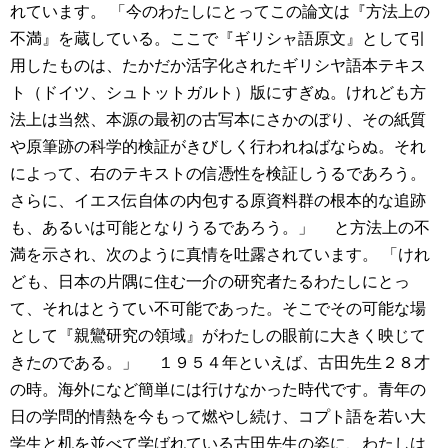
れています。
「今のわたしにとってこの論文は『方法上の
不満』を蔵している。ここで『ギリシャ語原文』として引
用したものは、たかだか活字化されたギリシヤ語本テキス
ト（ドイツ、シュトットガルト）版にすぎぬ。けれども方
法上は当然、本源の最初の古写本にさかのぼり、その紙質
や原筆跡の科学的検証がきびしく行われねばならぬ。それ
によって、右のテキストの信憑性を検証しうるであろう。
さらに、イエス伝自体の内包する原資料群の根本的な追跡
も、あるいは可能となりうるであろう。」
と方法上の不
満を示され、次のように真情を吐露されています。
「けれ
ども、日本の片隅に住む一介の研究者たるわたしにとっ
て、それはとうてい不可能であった。そこでその可能な場
として『親鸞研究の領域』がわたしの眼前に大きく映じて
きたのである。」
１９５４年といえば、古田先生２８才
の時。海外になど簡単には行けなかった時代です。青年の
日の学問的情熱を今もって燃やし続け、コプト語を若い大
学生と机を並べて学ばれている古田先生の姿に、わたしは