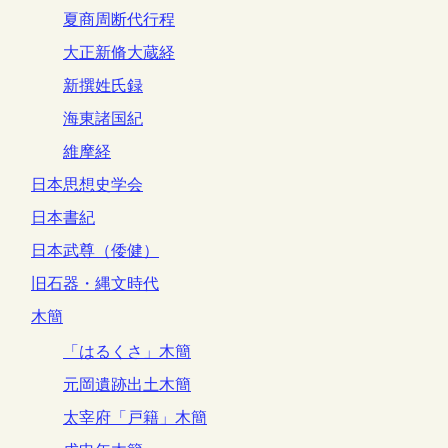
夏商周断代行程
大正新脩大蔵経
新撰姓氏録
海東諸国紀
維摩経
日本思想史学会
日本書紀
日本武尊（倭健）
旧石器・縄文時代
木簡
「はるくさ」木簡
元岡遺跡出土木簡
太宰府「戸籍」木簡