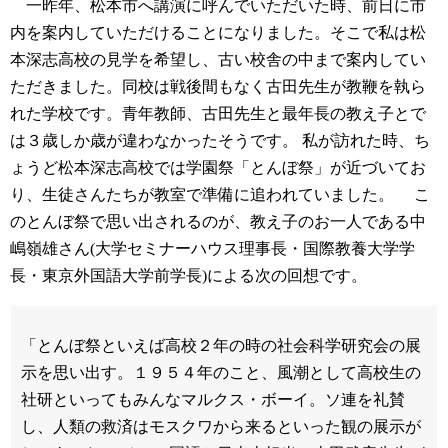
一昨年、松本市へ講演に呼んでいただいた時、前日に市
内を案内していただけることになりました。そこで私は松
本深志高校の見学を希望し、古い校舎の中まで案内してい
ただきました。同校は戦後間もなく古田先生が教鞭を執ら
れた学校です。青年教師、古田先生と最年長の教え子とで
は３歳しか歳が違わなかったそうです。 私が訪れた時、ち
ょうど松本深志高校では学園祭「とんぼ祭」が近づいてお
り、生徒さんたちが教室で準備に追われていました。
こ
のとんぼ祭で思い出されるのが、教え子のお一人である中
嶋嶺雄さん(大学セミナーハウス理事長・国際教養大学学
長・東京外国語大学前学長)による次の回想です。
「とんぼ祭といえば高校２年の時の社会科学研究会の展
示を思い出す。１９５４年のこと、風潮として高校生の
社研といってもみんなマルクス・ボーイ。ソ連を礼賛
し、人類の救済はモスクワから来るといった観の展示が