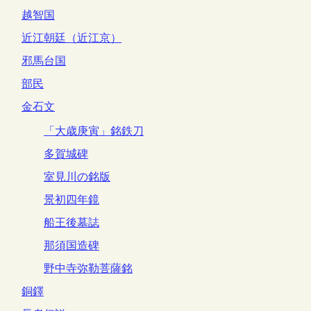
越智国
近江朝廷（近江京）
邪馬台国
部民
金石文
「大歳庚寅」銘鉄刀
多賀城碑
室見川の銘版
景初四年鏡
船王後墓誌
那須国造碑
野中寺弥勒菩薩銘
銅鐸