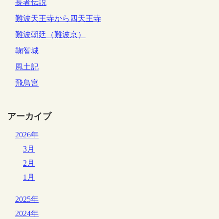
長者伝説
難波天王寺から四天王寺
難波朝廷（難波京）
鞠智城
風土記
飛鳥宮
アーカイブ
2026年
3月
2月
1月
2025年
2024年