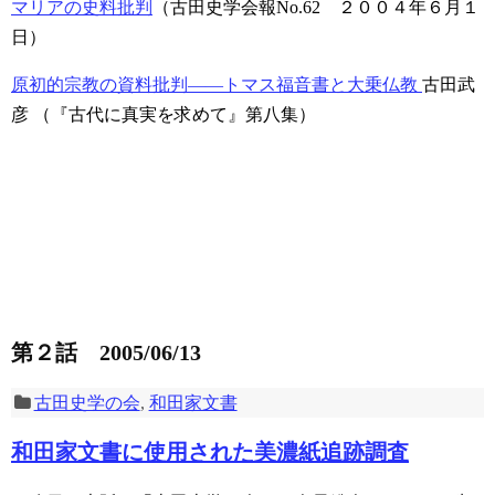
マリアの史料批判
（古田史学会報No.62 ２００４年６月１
日）
原初的宗教の資料批判――トマス福音書と大乗仏教
古田武
彦
（『古代に真実を求めて』第八集）
第２話 2005/06/13
古田史学の会
,
和田家文書
和田家文書に使用された美濃紙追跡調査