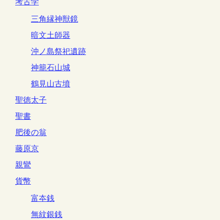
考古学
三角縁神獣鏡
暗文土師器
沖ノ島祭祀遺跡
神籠石山城
鶴見山古墳
聖徳太子
聖書
肥後の翁
藤原京
親鸞
貨幣
富夲銭
無紋銀銭