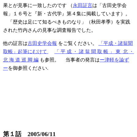
果とが見事に一致したのです
（
永田証言
は「古田史学会
報」１６号と『新・古代学』第４集に掲載しています）。
「歴史は足にて知るべきものなり」（秋田孝季）を実践
された竹内さんの見事な調査報告でした。
他の証言は
古田史学会報
をご覧ください。
「平成・諸翁聞
取帳」起筆にむけて
「 平 成 ・ 諸 翁 聞 取 帳 」 東 北 ・
北 海 道 巡 脚 編
も参照。
当事者の発言は
ー津軽を論ず
ー
を御参照ください.
第１話 2005/06/11