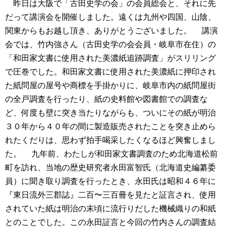
昨日は大阪で「古田史学の会」の会員総会と、それに先
だって講演会を開催しました。遠くは九州や四国、山陰、
関東からもお越し頂き、ありがとうございました。
講演
会では、竹内強さん（古田史学の会会員・岐阜市在住）の
「和田家文書に使用された美濃紙追跡調査」がスリリング
で圧巻でした。和田家文書に使用された美濃紙に押印され
た紙問屋の屋号や商標を手掛かりに、岐阜市内の紙問屋街
の全戸調査を行ったり、紙の史料館や図書館での調査な
ど、何度も壁に突き当たりながらも、ついにその紙が明治
３０年から４０年の間に製造販売されたことを突き止めら
れたくだりは、思わず拍手喝采したくなるほど興奮しまし
た。
九年前、わたしが和田家文書調査のため北海道松前
町を訪れ、当地の歴史研究者永田富智氏（北海道史編纂委
員）に聞き取り調査を行ったとき、永田氏は昭和４６年に
『東日流外三郡誌』二百〜三百冊を見たと証言され、使用
されていた紙は明治の末頃に流行りだした機械織りの和紙
とのことでした。この永田証言と今回の竹内さんの調査結