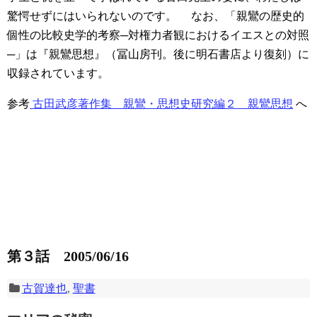
驚愕せずにはいられないのです。
なお、「親鸞の歴史的
個性の比較史学的考察─対権力者観におけるイエスとの対照
─」は『親鸞思想』（冨山房刊。後に明石書店より復刻）に
収録されています。
参考
古田武彦著作集 親鸞・思想史研究編２ 親鸞思想
へ
第３話 2005/06/16
古賀達也
,
聖書