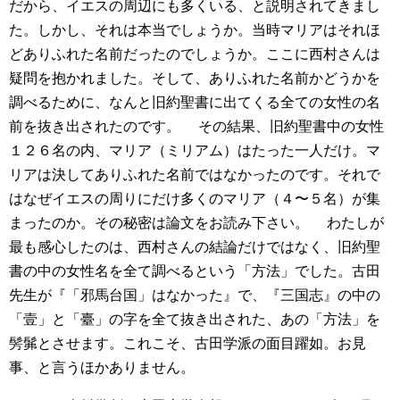
だから、イエスの周辺にも多くいる、と説明されてきまし
た。しかし、それは本当でしょうか。当時マリアはそれほ
どありふれた名前だったのでしょうか。ここに西村さんは
疑問を抱かれました。そして、ありふれた名前かどうかを
調べるために、なんと旧約聖書に出てくる全ての女性の名
前を抜き出されたのです。
その結果、旧約聖書中の女性
１２６名の内、マリア（ミリアム）はたった一人だけ。マ
リアは決してありふれた名前ではなかったのです。それで
はなぜイエスの周りにだけ多くのマリア（４〜５名）が集
まったのか。その秘密は論文をお読み下さい。
わたしが
最も感心したのは、西村さんの結論だけではなく、旧約聖
書の中の女性名を全て調べるという「方法」でした。古田
先生が『「邪馬台国」はなかった』で、『三国志』の中の
「壹」と「臺」の字を全て抜き出された、あの「方法」を
髣髴とさせます。これこそ、古田学派の面目躍如。お見
事、と言うほかありません。