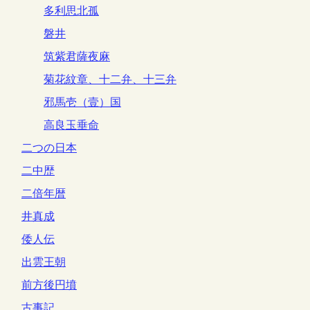
多利思北孤
磐井
筑紫君薩夜麻
菊花紋章、十二弁、十三弁
邪馬壱（壹）国
高良玉垂命
二つの日本
二中歴
二倍年暦
井真成
倭人伝
出雲王朝
前方後円墳
古事記