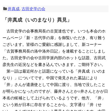
井真成
,
古田史学の会
「井真成（いのまなり）異見」
古田史学の会事務局長の古賀達也です。いつも本会のホ
ームページ「新・古代学の扉」を御覧いただき、有り難う
ございます。皆様のご愛顧に感謝しまして、新コーナー
「古賀事務局長の洛中洛外日記」を連載することにしまし
た。古田史学の会や古田学派内部のホットな話題、古田武
彦先生の近況などを書き込んでいきます。ご期待下さい。
第一話は最近何かと話題になっている「井真成（いのま
なり）」についてです。中国で発見された墓誌により
「井」さんが遣唐使として中国に渡り、当地で没したこと
が明らかになったのですが、藤井さんとか○井さんとかが日
本名の候補として上げられているようです。他方、「井」
という姓が日本に存在することから、文字通り「井（せ