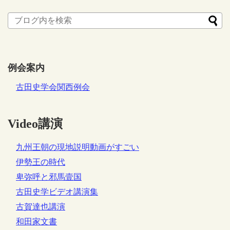
例会案内
古田史学会関西例会
Video講演
九州王朝の現地説明動画がすごい
伊勢王の時代
卑弥呼と邪馬壹国
古田史学ビデオ講演集
古賀達也講演
和田家文書