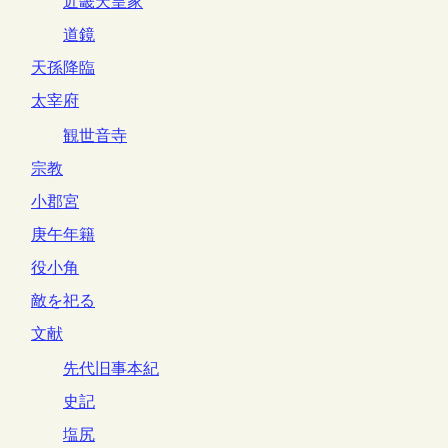
近畿天皇家
道鏡
天孫降臨
太宰府
観世音寺
宗教
小郡宮
庚午年籍
役小角
敵を祀る
文献
先代旧事本紀
史記
塩尻