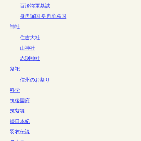
百済祢軍墓誌
身冉羅国 身冉牟羅国
神社
住吉大社
山神社
赤渕神社
祭祀
信州のお祭り
科学
筑後国府
筑紫舞
続日本紀
羽衣伝説