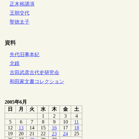
正木裕講演
王朝交代
聖徳太子
資料
先代旧事本紀
北鏡
古田武彦古代史研究会
和田家文書コレクション
2005年6月
日
月
火
水
木
金
土
1
2
3
4
5
6
7
8
9
10
11
12
13
14
15
16
17
18
19
20
21
22
23
24
25