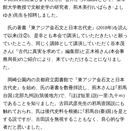
館大学教授で文献史学の研究者、荊木美行(いばらき･よし
ゆき)先生を招聘しました。
氏の著書『東アジア金石文と日本古代史』(2018年)を読ん
で以来(注②)、是非とも本会で講演していただきたいと願っ
ていたところ、同じく講師として講演していただく谷本茂
さん(『古代に真実を求めて』編集部)と正木裕さん(本会事
務局長)のご紹介により、来ていただけることになりまし
た。
岡崎公園内の京都府立図書館で『東アジア金石文と日本
古代史』を始め、氏の著書を数冊拝読し、荊木さんは｢邪馬
台国｣北部九州説(筑後地方)で、｢ほぼ短里｣説(一里:九十ｍ)
であることを知りました。古田武彦先生の邪馬壹国説にも
触れておられ、氏は後代史料を根拠に｢邪馬台(臺)国｣を是と
する説ですが、古田説を無視することもなく、良心的な学
者だと思いました。