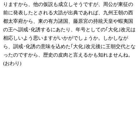
りますから、他の仮説も成立しそうですが、周公が東征の
前に発表したとされる大誥が出典であれば、九州王朝の西
都太宰府から、東の有力諸国、藤原宮の持統天皇や蝦夷国
の王へ訓戒･化誘するにあたり、年号としての｢大化｣改元は
相応しいよう思いますがいかがでしょうか。しかしなが
ら、訓戒･化誘の意味を込めた｢大化｣改元後に王朝交代とな
ったのですから、歴史の皮肉と言えるかも知れませんね。
(おわり)