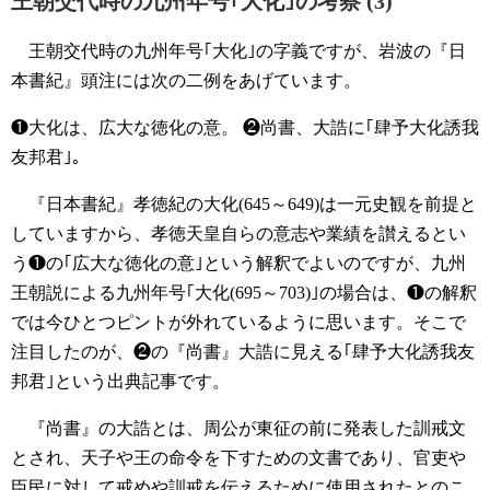
王朝交代時の九州年号｢大化｣の考察 (3)
王朝交代時の九州年号｢大化｣の字義ですが、岩波の『日
本書紀』頭注には次の二例をあげています。
❶大化は、広大な徳化の意。
❷尚書、大誥に｢肆予大化誘我
友邦君｣。
『日本書紀』孝徳紀の大化(645～649)は一元史観を前提と
していますから、孝徳天皇自らの意志や業績を讃えるとい
う❶の｢広大な徳化の意｣という解釈でよいのですが、九州
王朝説による九州年号｢大化(695～703)｣の場合は、❶の解釈
では今ひとつピントが外れているように思います。そこで
注目したのが、❷の『尚書』大誥に見える｢肆予大化誘我友
邦君｣という出典記事です。
『尚書』の大誥とは、周公が東征の前に発表した訓戒文
とされ、天子や王の命令を下すための文書であり、官吏や
臣民に対して戒めや訓戒を伝えるために使用されたとのこ