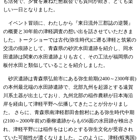
も活発で、夕食を兼ねた懇親会でも質問が続き、とても楽
しい一日となりました。
イベント冒頭に、わたしから『東日流外三郡誌の逆襲』
の概要と30年前の津軽調査の想い出を話させていただきま
した。トークショーでは古代(弥生時代)に遡る津軽と筑紫の
交流の痕跡として、青森県の砂沢水田遺跡を紹介し、同水
田遺跡は関東の水田遺跡よりも古く、その工法が福岡県の
板付水田と類似していることを紹介しました。
砂沢遺跡は青森県弘前市にある弥生前期(2400～2300年前)
の本州最北端の水田跡遺跡で、北部九州を起源とする遠賀
川系土器が出土しており、九州北部の稲作農耕が日本海沿
岸を経由して津軽平野へ伝播してきたことが分かりまし
た。
さらに、青森県南津軽郡田舎館村にある弥生時代中期
(2100～2000年前)の垂柳遺跡からも656面の水田跡が検出さ
れ、津軽平野には稲作をはじめとする弥生文化が受容され
ていた可能性が濃くなりました。このように、津軽(蝦夷国)