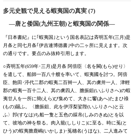
多元史観で見える蝦夷国の真実 (7)
―唐と倭国(九州王朝)と蝦夷国の関係―
『日本書紀』に｢蝦夷国｣という国名表記は斉明五年(三月)是
月条と同七月条｢伊吉連博德書｣中の二ヶ所に見えます。次
の通りです。要点のみ抜粋引用します。
○斉明五年(659年･三月)是月条
阿倍臣〈名を闕(もら)せり〉
を遣して、船師一百八十艘を率いて、蝦夷國を討つ。阿倍
臣、飽田･渟代二郡の蝦夷二百卌一人、其の虜卅一人、津輕
郡の蝦夷一百十二人、其の虜四人、膽振鉏(いふりさへ)の蝦
夷廿人を一所に簡(えら)び集めて、大きに饗(あへ)たまひ祿
(もの)賜ふ。〈膽振鉏、此を伊浮梨娑陛(いふりさへ)と云
ふ〉卽(すなは)ち船一隻と五色の綵帛(しみのきぬ)とを以
て、彼地の神を祭る。肉入籠(ししりこ)に至る。時に菟(と
ひう)の蝦夷膽鹿嶋(いかしま)･菟穗名(うほな)、二人進みて