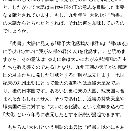
と。したがって大誥は古代中国の王の意志を反映した重要
な文献とされています。もし、九州年号｢大化｣が『尚書』
の大誥からとられたとすれば、それは何を意味しているの
でしょうか。
『尚書』大誥に見える｢肆予大化誘我友邦君｣は〝肆(ゆゑ)
に予(われ)大いに我が友邦の君(くん)を化誘す。〟と読めま
すから、その意味は｢ゆえに余は大いにわが友邦諸国の君主
たちを教え導くのである｣となり、九州王朝の天子が友邦諸
国の君主たちに発した訓戒とする理解が成立します。七世
紀末の九州王朝にとって最大の友邦とは近畿天皇家であ
り、後の日本国です。あるいは更に東の大国、蝦夷国も含
まれるかもしれません。そうであれば、近畿の持統天皇や
蝦夷国の王に対する〝大いなる化誘〟という意味を込めて
｢大化｣という年号に改元したとする仮説が提起できます。
もちろん｢大化｣という用語の出典は『尚書』以外にもあ