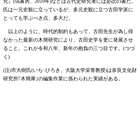
究』(塙書房、2010年)などは古代史研究者には必読の書だ。
氏は一元史観に立っているが、多元史観に立つ古田学派に
とっても学ぶべき点、多大だ。
以上のように、時代的制約もあって、古田先生が為し得
なかった最新の木簡研究により、古田史学を更に発展させ
ること。これが令和八年、新年の抱負の三つ目です。(つづ
く)
(注)市大樹氏(いち･ひろき、大阪大学栄誉教授)は奈良文化財
研究所｢木簡庫｣の編集作業に係わられた実績がある。