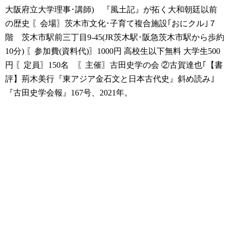
大阪府立大学理事･講師) 『風土記』が拓く大和朝廷以前
の歴史
〖会場〗茨木市文化･子育て複合施設｢おにクル｣７
階 茨木市駅前三丁目9-45(JR茨木駅･阪急茨木市駅から歩約
10分)
〖参加費(資料代)〗1000円 高校生以下無料 大学生500
円
〖定員〗150名 〖主催〗古田史学の会
②古賀達也｢【書
評】荊木美行『東アジア金石文と日本古代史』斜め読み｣
『古田史学会報』167号、2021年。