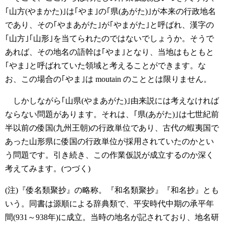
｢山方(やまかた)｣は｢やま｣の｢県(あがた)｣が本来の行政地名
であり、その｢やまあがた｣が｢やまがた｣と呼ばれ、漢字の
｢山方｣｢山形｣を当てられたのではないでしょうか。そうで
あれば、その地名の語幹は｢やま｣となり、当地はもともと
｢やま｣と呼ばれていた領域と考えることができます。な
お、この場合の｢やま｣は moutain のこととは限りません。
しかしながら｢山県(やまあがた)｣由来説には考えなければ
ならない問題があります。それは、｢県(あがた)｣は七世紀前
半以前の倭国(九州王朝)の行政単位であり、古代の蝦夷国で
あった山形県に倭国の行政単位が採用されていたのかとい
う問題です。引き続き、この作業仮説が成立するのか深く
考えてみます。(つづく)
(注)『倭名類聚抄』の略称。『和名類聚抄』『和名抄』とも
いう。同書は源順による辞典類で、平安時代中期の承平年
間(931～938年)に成立。当時の地名が記されており、地名研