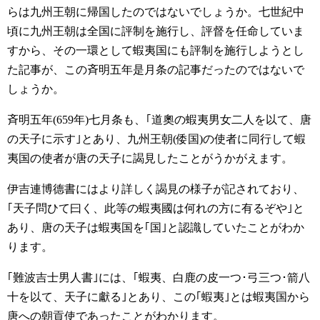
らは九州王朝に帰国したのではないでしょうか。七世紀中
頃に九州王朝は全国に評制を施行し、評督を任命していま
すから、その一環として蝦夷国にも評制を施行しようとし
た記事が、この斉明五年是月条の記事だったのではないで
しょうか。
斉明五年(659年)七月条も、｢道奧の蝦夷男女二人を以て、唐
の天子に示す｣とあり、九州王朝(倭国)の使者に同行して蝦
夷国の使者が唐の天子に謁見したことがうかがえます。
伊吉連博德書にはより詳しく謁見の様子が記されており、
｢天子問ひて曰く、此等の蝦夷國は何れの方に有るぞや｣と
あり、唐の天子は蝦夷国を｢国｣と認識していたことがわか
ります。
｢難波吉士男人書｣には、｢蝦夷、白鹿の皮一つ･弓三つ･箭八
十を以て、天子に獻る｣とあり、この｢蝦夷｣とは蝦夷国から
唐への朝貢使であったことがわかります。