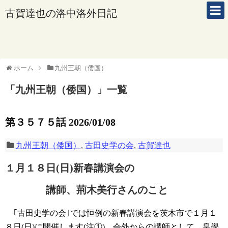
古賀達也の洛中洛外日記
ホーム
九州王朝（倭国）
「
九州王朝（倭国）
」
一覧
第３５７５話 2026/01/08
九州王朝（倭国）
,
古田史学の会
,
古賀達也
１月１８日(日)新春講演会の
講師、荊木美行さんのこと
｢古田史学の会｣では恒例の新春講演会を茨木市で１月１
８日(日)に開催します(注①)。会外からの講師として、皇學