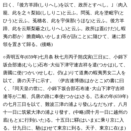
曰く、｢後方羊蹄(しりへし)を以て、政所とすべし。｣〈肉入
籠、此を之々梨姑(ししりこ)と云ふ。問菟、此を塗毗宇(と
ひう)と云ふ。菟穗名、此を宇保那(うほな)と云ふ。後方羊
蹄、此を云斯梨蔽之(しりへし)と云ふ。政所は蓋(けだ)し蝦
夷の郡か〉膽鹿嶋(いかしま)等が語(こと)に隨ひて、遂に郡
領を置きて歸る。(後略)
○斉明五年(659年)七月条
秋七月丙子朔戊寅(三日)に、小錦下
坂合部連(むらじ)石布･大仙下津守連吉祥を遣(つかは)して、
唐國に使(つかい)せしむ。仍(よ)りて道奧の蝦夷男女二人を
以て、唐の天子に示す。
〈伊吉連博德(はかとこ)の書に曰
く、｢同天皇の世に、小錦下坂合部石布連･大山下津守吉祥
連等が二船、呉唐の路に奉使(つかは)さる。己未の年(659年)
の七月三日を以て、難波三津の浦より發(ふなだち)す。八月
十一日に筑紫大津の浦より發す。(中略)潤十月一日に越州の
底(もと)に行到(いた)る。十五日に驛(はいま)に乘り京に入
る。廿九日に、馳(は)せて東京に到る。天子、東京に在(ま)