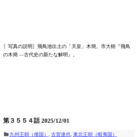
〖写真の説明〗飛鳥池出土の「天皇」木簡。市大樹『飛鳥
の木簡 ―古代史の新たな解明』。
第３５５４話 2025/12/01
九州王朝（倭国）
,
古賀達也
,
東北王朝（蝦夷国）