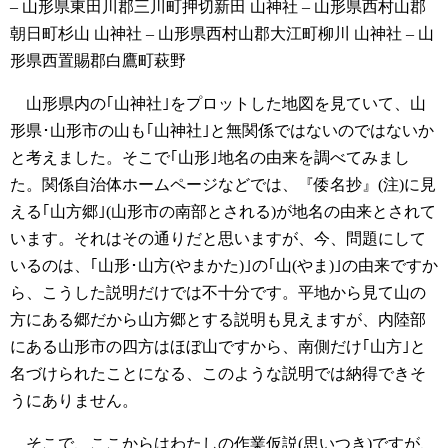
– 山形県東田川郡三川町押切新田
山神社 – 山形県西村山郡
朝日町杉山
山神社 – 山形県西村山郡大江町柳川
山神社 – 山
形県西置賜郡白鷹町萩野
山形県内の｢山神社｣をプロットした地図を見ていて、山
形県･山形市の山も｢山神社｣と無関係ではないのではないか
と考えました。そこで｢山形｣地名の由来を調べてみまし
た。関係自治体ホームページなどでは、『倭名抄』(注)に見
える｢山方郷｣(山形市の南部とされる)が地名の由来とされて
います。それはその通りだと思いますが、今、問題にして
いるのは、｢山形･山方(やまかた)｣の｢山(やま)｣の由来ですか
ら、こうした説明だけでは不十分です。平地から見て山の
方にある郷だから山方郷とする説明も見えますが、内陸部
にある山形市の四方はほぼ山ですから、南側だけ｢山方｣と
名づけられたことになる、このような説明では納得できそ
うにありません。
そこで、ここからはわたしの作業仮説(思いつき)ですが、