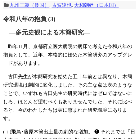
九州王朝（倭国）
,
古賀達也
,
大和朝廷（日本国）
令和八年の抱負 (3)
―多元史観による木簡研究―
昨年11月、京都府立医大病院の病床で考えた令和八年の
抱負として、近年、本格的に始めた木簡研究のアップグレ
ードがあります。
古田先生が木簡研究を始めた五十年前とは異なり、木簡
研究環境は劇的に変化しました。その主な点は次のような
ことで、いずれも古田先生の研究時代にはゼロではないに
しろ、ほとんど望むべくもありませんでした。それに比べ
ると、今のわたしたちは実に恵まれた研究環境にありま
す。
(ⅰ)飛鳥･藤原木簡出土量の劇的な増加。
❶ それまでは『日