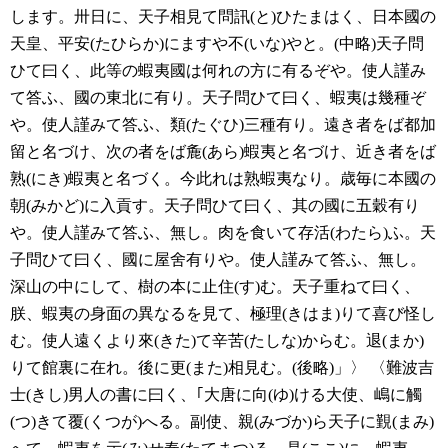
します。卅日に、天子相見て問訊(と)ひたまはく、日本國の
天皇、平安(たひらか)にますや不(いな)やと。(中略)天子問
ひて曰く、此等の蝦夷國は何れの方に有るぞや。使人謹み
て答ふ、國の東北に有り。天子問ひて曰く、蝦夷は幾種ぞ
や。使人謹みて答ふ、類(たぐひ)三種有り。遠き者をば都加
留と名づけ、次の者をば麁(あら)蝦夷と名づけ、近き者をば
熟(にき)蝦夷と名づく。今此れは熟蝦夷なり。歳毎に本國の
朝(みかど)に入貢す。天子問ひて曰く、其の國に五穀有り
や。使人謹みて答ふ、無し。肉を食いて存活(わたら)ふ。天
子問ひて曰く、國に屋舍有りや。使人謹みて答ふ、無し。
深山の中にして、樹の本に止住(す)む。天子重ねて曰く、
朕、蝦夷の身面の異なるを見て、極理(きはま)りて喜び怪し
む。使人遠くより來(きた)て辛苦(たしな)からむ。退(まか)
りて館裏に在れ。後に更(また)相見む。(後略)」〉
〈難波吉
士(きし)男人の書に曰く、｢大唐に向(ゆ)ける大使、嶋に觸
(つ)きて覆(くつが)へる。副使、親(みづか)ら天子に覲(まみ)