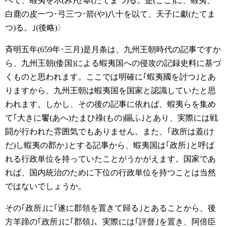
へて、蝦夷を示(み)せ奉(たてまつ)る。是(ここ)に、蝦夷、
白鹿の皮一つ･弓三つ･箭(や)八十を以て、天子に獻(たてま
つ)る。｣(後略)〉
斉明五年(659年･三月)是月条は、九州王朝時代の記事ですか
ら、九州王朝(倭国)による蝦夷国への侵攻の記録史料に基づ
くものと思われます。ここでは明確に｢蝦夷國を討つ｣とあ
りますから、九州王朝は蝦夷国を国家と認識していたと思
われます。しかし、その後の記事に依れば、蝦夷らを集め
て｢大きに饗(あへ)たまひ祿(もの)賜ふ｣とあり、実際には戦
闘が行われた雰囲気でもありません。また、｢政所は蓋(け
だ)し蝦夷の郡か｣とする記事から、蝦夷国は｢政所｣と呼ば
れる行政単位を持っていたことがうかがえます。国家であ
れば、国内統治のために下位の行政単位を持つことは当然
ではないでしょうか。
その｢政所｣に｢遂に郡領を置きて歸る｣とあることから、後
方羊蹄の｢政所｣に｢郡領｣、実際には｢評督｣を置き、阿倍臣