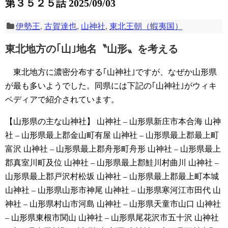
第３５２５話 2025/09/03
伊勢王
,
古賀達也
,
山神社
,
東北王朝（蝦夷国）
東北地方の｢山｣地名〝山形〟を考える
東北地方に濃密分布する｢山神社｣ですが、なぜか山形県
が最も多いようでした。同県には下記の｢山神社｣がウィキ
ペディアで紹介されています。
【山形県の主な山神社】
山神社 – 山形県新庄市本合海
山神
社 – 山形県最上郡金山町有屋
山神社 – 山形県最上郡最上町
富沢
山神社 – 山形県最上郡舟形町舟形
山神社 – 山形県最上
郡真室川町及位
山神社 – 山形県最上郡鮭川村曲川
山神社 –
山形県最上郡戸沢村松坂
山神社 – 山形県最上郡最上町本城
山神社 – 山形県山形市神尾
山神社 – 山形県寒河江市田代
山
神社 – 山形県村山市河島
山神社 – 山形県天童市山口
山神社
– 山形県東根市関山
山神社 – 山形県尾花沢市五十沢
山神社