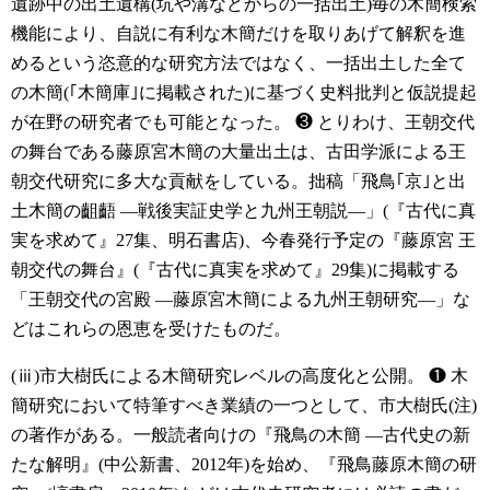
遺跡中の出土遺構(坑や溝などからの一括出土)毎の木簡検索
機能により、自説に有利な木簡だけを取りあげて解釈を進
めるという恣意的な研究方法ではなく、一括出土した全て
の木簡(｢木簡庫｣に掲載された)に基づく史料批判と仮説提起
が在野の研究者でも可能となった。
❸ とりわけ、王朝交代
の舞台である藤原宮木簡の大量出土は、古田学派による王
朝交代研究に多大な貢献をしている。拙稿「飛鳥｢京｣と出
土木簡の齟齬 ―戦後実証史学と九州王朝説―」(『古代に真
実を求めて』27集、明石書店)、今春発行予定の『藤原宮 王
朝交代の舞台』(『古代に真実を求めて』29集)に掲載する
「王朝交代の宮殿 ―藤原宮木簡による九州王朝研究―」な
どはこれらの恩恵を受けたものだ。
(ⅲ)市大樹氏による木簡研究レベルの高度化と公開。
❶ 木
簡研究において特筆すべき業績の一つとして、市大樹氏(注)
の著作がある。一般読者向けの『飛鳥の木簡 ―古代史の新
たな解明』(中公新書、2012年)を始め、『飛鳥藤原木簡の研