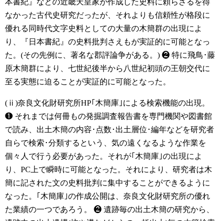
本書紀』などの近畿天皇家が作成した史料に頼らざるを得
なかった古代史研究だったが、それよりも信頼性が格段に
優れる同時代文字史料としての大量の木簡群の出現によ
り、『日本書紀』の史料批判さえもが実証的に可能となっ
た。(その先例に、著名な郡評論争がある。)
❷ 特に飛鳥･藤
原木簡群により、七世紀後半から八世紀初頭の王朝交代に
至る実態に迫ることが実証的に可能となった。
(ⅱ)奈良文化財研究所HP｢木簡庫｣による検索機能の出現。
❶ それまでは何冊もの発掘調査報告書を専門機関や図書館
で読み、出土木簡の内容･点数･出土層位･編年などを研究者
自らで検索･分類するという、気の遠くなるような作業を
個々人で行う必要があった。それが｢木簡庫｣の出現によ
り、PC上で瞬時に可能となった。それにより、研究者は木
簡に記された文の史料批判に集中することができるように
なった。｢木簡庫｣の作成公開は、奈良文化財研究所の優れ
た業績の一つであろう。
❷ 遺跡毎の出土木簡の研究から、