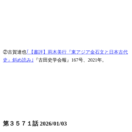
②古賀達也
｢【書評】荊木美行『東アジア金石文と日本古代
史』斜め読み｣
『古田史学会報』167号、2021年。
第３５７１話 2026/01/03