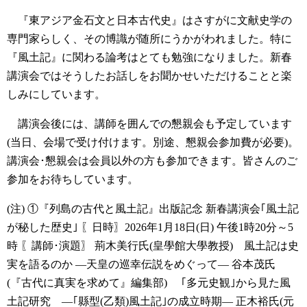
『東アジア金石文と日本古代史』はさすがに文献史学の
専門家らしく、その博識が随所にうかがわれました。特に
『風土記』に関わる論考はとても勉強になりました。新春
講演会ではそうしたお話しをお聞かせいただけることと楽
しみにしています。
講演会後には、講師を囲んでの懇親会も予定しています
(当日、会場で受け付けます。別途、懇親会参加費が必要)。
講演会･懇親会は会員以外の方も参加できます。皆さんのご
参加をお待ちしています。
(注)
①『列島の古代と風土記』出版記念 新春講演会｢風土記
が秘した歴史｣
〖日時〗2026年1月18日(日) 午後1時20分～5
時
〖講師･演題〗
荊木美行氏(皇學館大學教授) 風土記は史
実を語るのか ―天皇の巡幸伝説をめぐって―
谷本茂氏
(『古代に真実を求めて』編集部) ｢多元史観｣から見た風
土記研究 ―｢縣型(乙類)風土記｣の成立時期―
正木裕氏(元