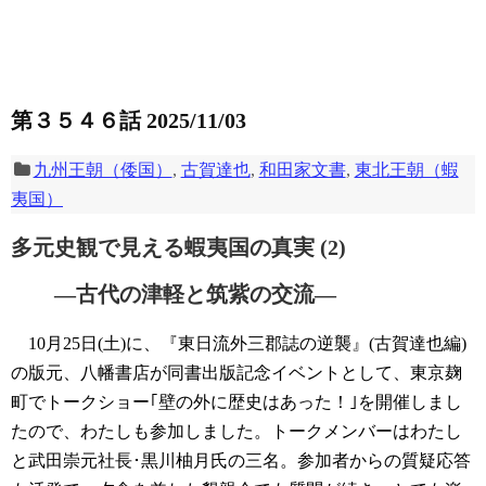
第３５４６話 2025/11/03
九州王朝（倭国）
,
古賀達也
,
和田家文書
,
東北王朝（蝦
夷国）
多元史観で見える蝦夷国の真実 (2)
―古代の津軽と筑紫の交流―
10月25日(土)に、『東日流外三郡誌の逆襲』(古賀達也編)
の版元、八幡書店が同書出版記念イベントとして、東京麹
町でトークショー｢壁の外に歴史はあった！｣を開催しまし
たので、わたしも参加しました。トークメンバーはわたし
と武田崇元社長･黒川柚月氏の三名。参加者からの質疑応答