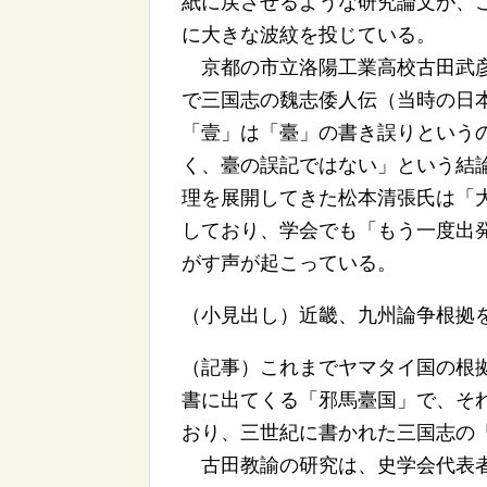
紙に戻させるような研究論文が、
に大きな波紋を投じている。
京都の市立洛陽工業高校古田武彦
で三国志の魏志倭人伝（当時の日
「壹」は「臺」の書き誤りという
く、臺の誤記ではない」という結
理を展開してきた松本清張氏は「大
しており、学会でも「もう一度出発
がす声が起こっている。
（小見出し）近畿、九州論争根拠
（記事）これまでヤマタイ国の根
書に出てくる「邪馬臺国」で、そ
おり、三世紀に書かれた三国志の
古田教諭の研究は、史学会代表者