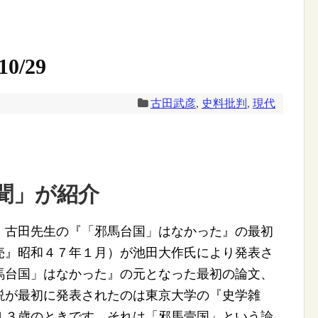
0/29
古田武彦
,
史料批判
,
現代
聞」が紹介
古田先生の『「邪馬台国」はなかった』の最初
売』昭和４７年１月）が池田大作氏により発表さ
馬台国」はなかった』の元となった最初の論文、
説が最初に発表されたのは東京大学の『史学雑
４３歳のときです。それは「邪馬壹国」という論