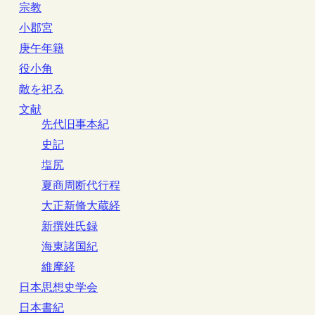
宗教
小郡宮
庚午年籍
役小角
敵を祀る
文献
先代旧事本紀
史記
塩尻
夏商周断代行程
大正新脩大蔵経
新撰姓氏録
海東諸国紀
維摩経
日本思想史学会
日本書紀