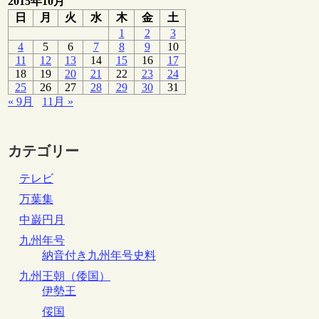
2015年10月
日
月
火
水
木
金
土
1
2
3
4
5
6
7
8
9
10
11
12
13
14
15
16
17
18
19
20
21
22
23
24
25
26
27
28
29
30
31
« 9月
11月 »
カテゴリー
テレビ
万葉集
中巌円月
九州年号
納音付き九州年号史料
九州王朝（倭国）
伊勢王
俀国