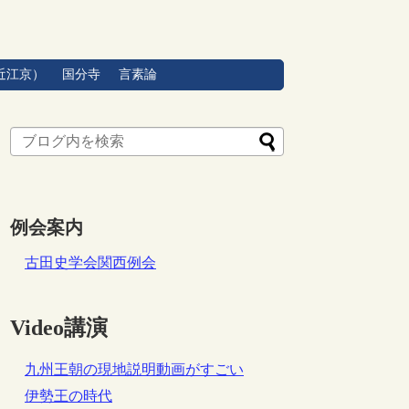
近江京）
国分寺
言素論
例会案内
古田史学会関西例会
Video講演
九州王朝の現地説明動画がすごい
伊勢王の時代