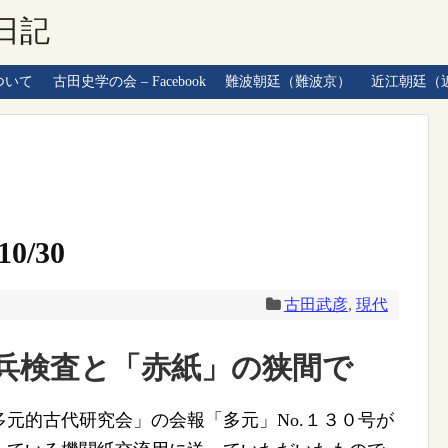
日記
ついて
古田史学の会 – Facebook
難波朝廷（難波京）
近江朝廷（
0/30
古田武彦
,
現代
兵検査と「赤紙」の狭間で
元的古代研究会」の会報「多元」No.１３０号が