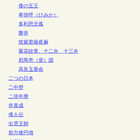
倭の五王
卑弥呼（ひみか）
多利思北孤
磐井
筑紫君薩夜麻
菊花紋章、十二弁、十三弁
邪馬壱（壹）国
高良玉垂命
二つの日本
二中歴
二倍年暦
井真成
倭人伝
出雲王朝
前方後円墳