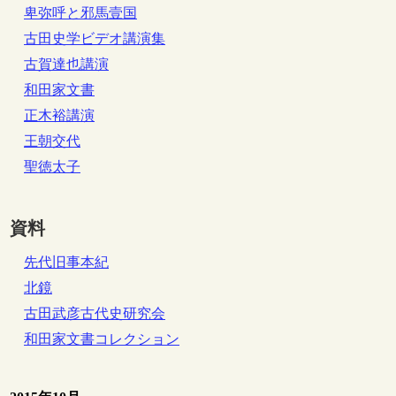
卑弥呼と邪馬壹国
古田史学ビデオ講演集
古賀達也講演
和田家文書
正木裕講演
王朝交代
聖徳太子
資料
先代旧事本紀
北鏡
古田武彦古代史研究会
和田家文書コレクション