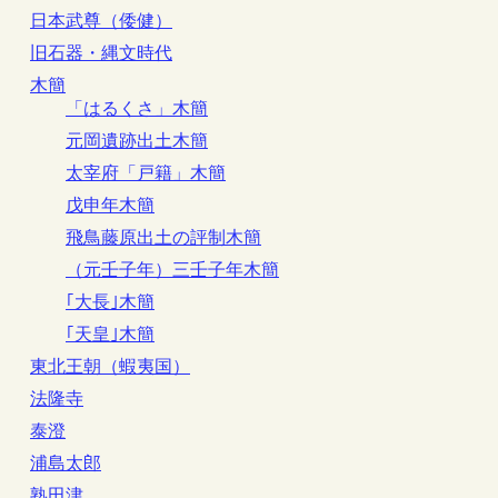
日本武尊（倭健）
旧石器・縄文時代
木簡
「はるくさ」木簡
元岡遺跡出土木簡
太宰府「戸籍」木簡
戊申年木簡
飛鳥藤原出土の評制木簡
（元壬子年）三壬子年木簡
｢大長｣木簡
｢天皇｣木簡
東北王朝（蝦夷国）
法隆寺
泰澄
浦島太郎
熟田津