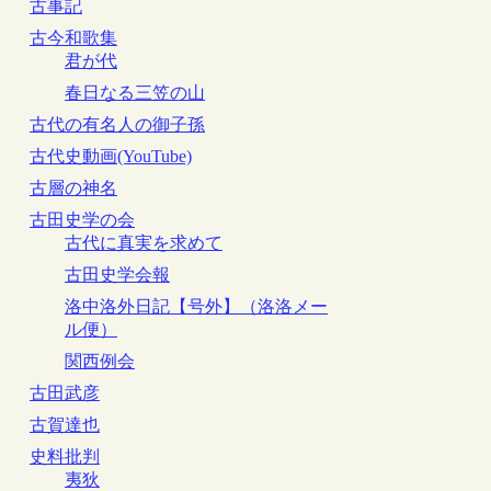
古事記
古今和歌集
君が代
春日なる三笠の山
古代の有名人の御子孫
古代史動画(YouTube)
古層の神名
古田史学の会
古代に真実を求めて
古田史学会報
洛中洛外日記【号外】（洛洛メー
ル便）
関西例会
古田武彦
古賀達也
史料批判
夷狄