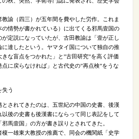
この秋、突然、学術専門誌に発表され、歴史学会
教諭（四三）が五年間を費やした労作。これま
本の情勢が書かれている）に出てくる邪馬壹国の
のが定説になっていたが、古田教諭は「壹が正し
論に達したという。ヤマタイ国について独自の推
きな盲点をつかれた」と”古田研究”を高く評価
点に戻らなければ」と古代史の”再点検”をうな
を失う
拠とされてきたのは、五世紀の中国の史書、後漢
れ以後の史書も後漢書にならって同じ表記をして
「邪馬壹国」の方が書き誤りとされてきた。
榎一雄東大教授の推薦で、同会の機関紙「史学