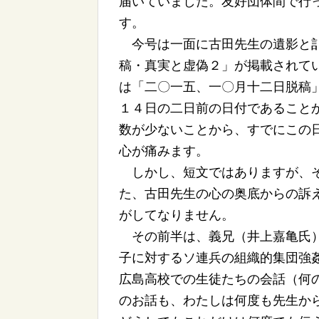
届いていました。友好団体間で行
す。
今号は一面に古田先生の遺影と訃
稿・真実と虚偽２」が掲載されて
は「二〇一五、一〇月十二日脱稿
１４日の二日前の日付であること
数が少ないことから、すでにこの
心が痛みます。
しかし、短文ではありますが、そ
た、古田先生の心の奥底からの訴
がしてなりません。
その前半は、義兄（井上嘉亀氏）
子に対するソ連兵の組織的集団強
広島高校での生徒たちの会話（何
のお話も、わたしは何度も先生か