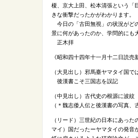
榎、京大上田、松本清張という「
きな衝撃だったかがわかります。
今日の「古田無視」の状況がどの
景に何があったのか、学問的にも
正木拝
《昭和四十四年十一月十二日読売
（大見出し）邪馬臺ヤマタイ国で
後漢書こそ三国志を誤記
（中見出し）古代史の根源に波紋
（＊魏志倭人伝と後漢書の写真、
（リード）三世紀の日本にあった
マイ）国だったーヤマタイの発音