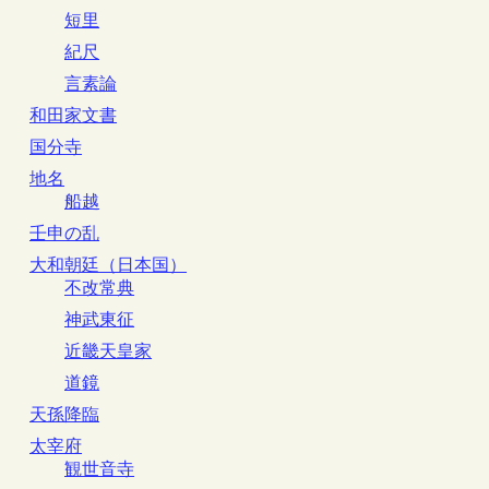
短里
紀尺
言素論
和田家文書
国分寺
地名
船越
壬申の乱
大和朝廷（日本国）
不改常典
神武東征
近畿天皇家
道鏡
天孫降臨
太宰府
観世音寺