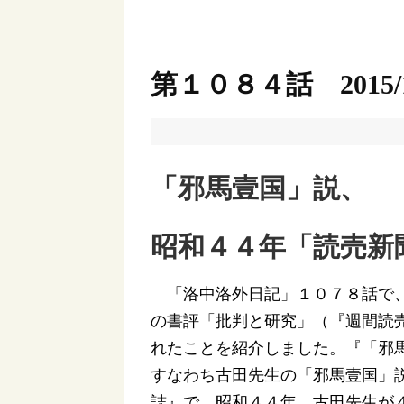
第１０８４話 2015/1
「邪馬壹国」説、
昭和４４年「読売新
「洛中洛外日記」１０７８話で、
の書評「批判と研究」（『週間読
れたことを紹介しました。『「邪
すなわち古田先生の「邪馬壹国」
誌』で、昭和４４年、古田先生が