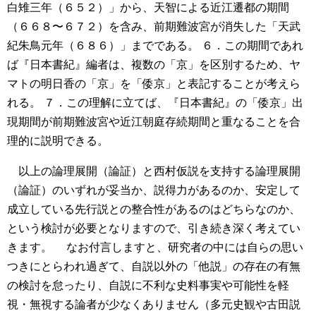
白雉三年（６５２）」から、天智による近江遷都の期間
（６６８〜６７２）を含み、前期難波宮が消失した「天武
紀朱鳥元年（６８６）」までである。
６．この期間であれ
ば『日本書紀』編者は、複数の「京」を区別するため、ヤ
マトの明日香の「京」を「倭京」と表記することが考えら
れる。
７．この理解に立てば、『日本書紀』の「倭京」出
現期間が前期難波宮や近江朝庭存続期間と重なることを合
理的に説明できる。
以上の論理展開（論証）と西村仮説を支持する論理展開
（論証）のいずれが妥当か、説得力があるのか、安定して
成立している先行説との整合性があるのはどちらなのか、
という検討が必要となりますので、引き続き深く考えてい
きます。
なお付言しますと、研究者の中には自らの思い
つきにとらわれ過ぎて、自説以外の「他説」の存在の有無
の検討を怠ったり、自説に不利な史料事実や可能性を軽
視・無視する論者が少なくありません（多元史観や古田説