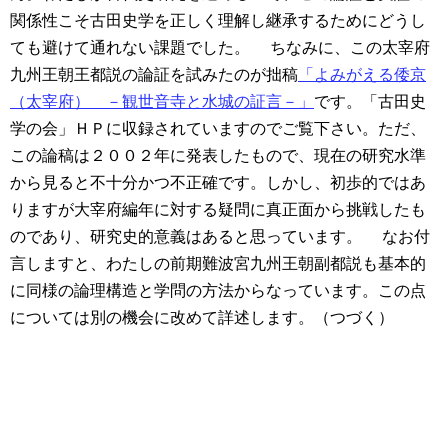
関係性こそ古田史学を正しく理解し継承するためにどうし
ても避けて通れない課題でした。
ちなみに、この太宰府
九州王朝王都説の論証を試みたのが拙稿
「よみがえる倭京
（太宰府） －観世音寺と水城の証言－」
です。「古田史
学の会」ＨＰに収録されていますのでご覧下さい。ただ、
この論稿は２００２年に発表したもので、現在の研究水準
から見ると不十分かつ不正確です。しかし、初歩的ではあ
りますが大宰府編年に対する疑問に真正面から挑戦したも
のであり、研究史的意義はあると思っています。
なお付
言しますと、わたしの前期難波宮九州王朝副都説も基本的
に同様の論理構造と学問の方法からなっています。この点
については別の機会に改めて詳述します。（つづく）