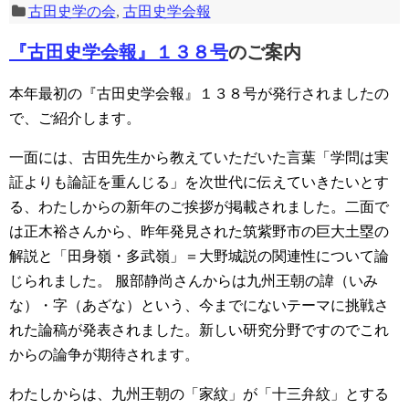
古田史学の会
,
古田史学会報
『古田史学会報』１３８号
のご案内
本年最初の『古田史学会報』１３８号が発行されましたの
で、ご紹介します。
一面には、古田先生から教えていただいた言葉「学問は実
証よりも論証を重んじる」を次世代に伝えていきたいとす
る、わたしからの新年のご挨拶が掲載されました。二面で
は正木裕さんから、昨年発見された筑紫野市の巨大土塁の
解説と「田身嶺・多武嶺」＝大野城説の関連性について論
じられました。
服部静尚さんからは九州王朝の諱（いみ
な）・字（あざな）という、今までにないテーマに挑戦さ
れた論稿が発表されました。新しい研究分野ですのでこれ
からの論争が期待されます。
わたしからは、九州王朝の「家紋」が「十三弁紋」とする