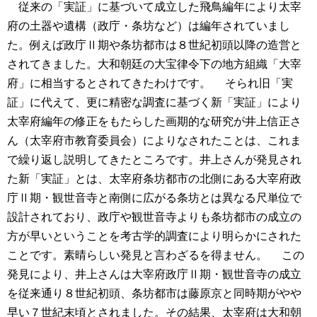
従来の「実証」に基づいて成立した飛鳥編年により太宰
府の土器や遺構（政庁・条坊など）は編年されていまし
た。例えば政庁Ⅱ期や条坊都市は８世紀初頭以降の造営と
されてきました。大和朝廷の大宝律令下の地方組織「大宰
府」に相当するとされてきたわけです。
そられ旧「実
証」に代えて、更に精密な調査に基づく新「実証」により
太宰府編年の修正をもたらした画期的な研究が井上信正さ
ん（太宰府市教育委員会）によりなされたことは、これま
で繰り返し説明してきたところです。井上さんが発見され
た新「実証」とは、太宰府条坊都市の北側にある大宰府政
庁Ⅱ期・観世音寺と南側に広がる条坊とは異なる尺単位で
設計されており、政庁や観世音寺よりも条坊都市の成立の
方が早いということを考古学的調査により明らかにされた
ことです。素晴らしい発見と言わざるを得ません。
この
発見により、井上さんは大宰府政庁Ⅱ期・観世音寺の成立
を従来通り８世紀初頭、条坊都市は藤原京と同時期がやや
早い７世紀末頃とされました。その結果、太宰府は大和朝