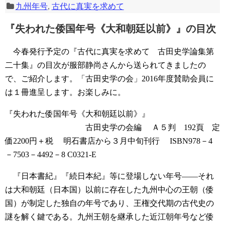
九州年号
,
古代に真実を求めて
『失われた倭国年号《大和朝廷以前》』の目次
今春発行予定の『古代に真実を求めて 古田史学論集第
二十集』の目次が服部静尚さんから送られてきましたの
で、ご紹介します。「古田史学の会」2016年度賛助会員に
は１冊進呈します。お楽しみに。
『失われた倭国年号《大和朝廷以前》』
古田史学の会編
Ａ５判 192頁 定
価2200円＋税
明石書店から３月中旬刊行
ISBN978－4
－7503－4492－8 C0321-E
『日本書紀』『続日本紀』等に登場しない年号――それ
は大和朝廷（日本国）以前に存在した九州中心の王朝（倭
国）が制定した独自の年号であり、王権交代期の古代史の
謎を解く鍵である。九州王朝を継承した近江朝年号など倭