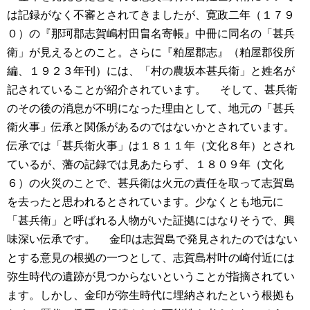
は記録がなく不審とされてきましたが、寛政二年（１７９
０）の『那珂郡志賀嶋村田畠名寄帳』中冊に同名の「甚兵
衛」が見えるとのこと。さらに『粕屋郡志』（粕屋郡役所
編、１９２３年刊）には、「村の農坂本甚兵衛」と姓名が
記されていることが紹介されています。
そして、甚兵衛
のその後の消息が不明になった理由として、地元の「甚兵
衛火事」伝承と関係があるのではないかとされています。
伝承では「甚兵衛火事」は１８１１年（文化８年）とされ
ているが、藩の記録では見あたらず、１８０９年（文化
６）の火災のことで、甚兵衛は火元の責任を取って志賀島
を去ったと思われるとされています。少なくとも地元に
「甚兵衛」と呼ばれる人物がいた証拠にはなりそうで、興
味深い伝承です。
金印は志賀島で発見されたのではない
とする意見の根拠の一つとして、志賀島村叶の崎付近には
弥生時代の遺跡が見つからないということが指摘されてい
ます。しかし、金印が弥生時代に埋納されたという根拠も