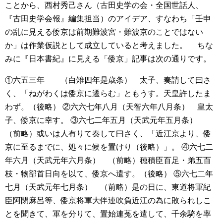
ことから、西村秀己さん（古田史学の会・全国世話人、
『古田史学会報』編集担当）のアイデア、すなわち「壬申
の乱に見える倭京は前期難波宮・難波京のことではない
か」は作業仮説として成立していると考えました。
ちな
みに『日本書紀』に見える「倭京」記事は次の通りです。
①六五三年 （白雉四年是歳条） 太子、奏請して曰さ
く、「ねがわくは倭京に遷らむ」ともうす。天皇許したま
わず。（後略）
②六六七年八月（天智六年八月条） 皇太
子、倭京に幸す。
③六七二年五月（天武元年五月条）
（前略）或いは人有りて奏して曰さく、「近江京より、倭
京に至るまでに、処々に候を置けり（後略）」。
④六七二
年六月（天武元年六月条） （前略）穂積臣百足・弟五百
枝・物部首日向を以て、倭京へ遣す。（後略）
⑤六七二年
七月（天武元年七月条） （前略）是の日に、東道将軍紀
臣阿閉麻呂等、倭京将軍大伴連吹負近江の為に敗られしこ
とを聞きて、軍を分りて、置始連菟を遣して、千余騎を率