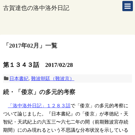
古賀達也の洛中洛外日記
「
2017年02月
」
一覧
第１３４３話 2017/02/28
日本書紀
,
難波朝廷（難波京）
続・「倭京」の多元的考察
「洛中洛外日記」１２８３話
で「倭京」の多元的考察に
ついて論じました。『日本書紀』の「倭京」が孝徳紀・天
智紀・天武紀上の六五三〜六七二年の間（前期難波宮存続
期間）にのみ現れるという不思議な分布状況を示している