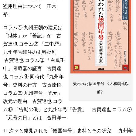
盗用理由について 正木
裕
コラム① 九州王朝の建元は
「継体」か「善記」か 古
賀達也
コラム② 『二中歴』
九州年号細注の史料批判
古賀達也
コラム③ 「白鳳壬
申」骨蔵器の証言 古賀達
也
コラム④ 同時代「九州年
失われた倭国年号
《大和朝廷以
号」史料の行方 古賀達也
前》
コラム⑤ 九州年号「光元」
改元の理由 古賀達也
コラ
ム⑥ 「告期の儀」と九州年号「告貴」 古賀達也
コラム⑦
「元号の日」とは 合田洋一
Ⅱ 次々と発見される「倭国年号」史料とその研究
九州年