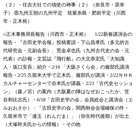
（２）・住吉大社での埴使の神事（２）（奈良市・原幸
子）
⑧九州王朝の九州平定 筑紫糸島・肥前平定（川西
市・正木裕）
○正木事務局長報告（川西市・正木裕）
1/22新春講演会の
報告・『古田史学会報』投稿要請・下山昌孝氏（多元的古
代研究会・元副会長）、荒金卓也氏（九州古代史の会・元
代表）の訃報・文芸誌『飛行船』の大北恭宏氏「大知識
人・坂口安吾」紹介・2/16 「大阪さくら会」の服部氏講演
報告・2/25 久留米大学で正木氏、服部氏が講演・2/22ＮＨＫ
カルチャーセンターで谷本氏が講義・2/23「古代史セッショ
ン」（森ノ宮）の案内（大阪夏の陣はなぜおこったか、笠
谷和比古氏）・6/18「古田史学の会」会員総会と講演会（エ
ルおおさか）・「古田史学の会」関西例会会場確保の件・
久留米市で「連玉（れんだま）」（弥生時代後期）が出土
（犬塚幹夫氏からの情報）・その他