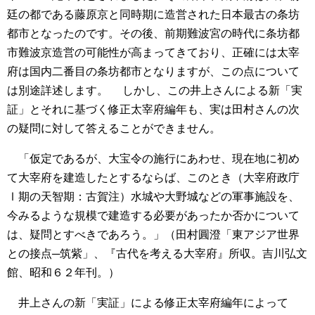
廷の都である藤原京と同時期に造営された日本最古の条坊
都市となったのです。その後、前期難波宮の時代に条坊都
市難波京造営の可能性が高まってきており、正確には太宰
府は国内二番目の条坊都市となりますが、この点について
は別途詳述します。
しかし、この井上さんによる新「実
証」とそれに基づく修正太宰府編年も、実は田村さんの次
の疑問に対して答えることができません。
「仮定であるが、大宝令の施行にあわせ、現在地に初め
て大宰府を建造したとするならば、このとき（大宰府政庁
Ⅰ期の天智期：古賀注）水城や大野城などの軍事施設を、
今みるような規模で建造する必要があったか否かについて
は、疑問とすべきであろう。」（田村圓澄「東アジア世界
との接点─筑紫」、『古代を考える大宰府』所収。吉川弘文
館、昭和６２年刊。）
井上さんの新「実証」による修正太宰府編年によって