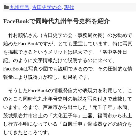
九州年号
,
古田史学の会
,
現代
FaceBookで同時代九州年号史料を紹介
竹村順弘さん（古田史学の会・事務局次長）のお勧めで
始めたFaceBookですが、とても重宝しています。特に写真
を掲載できるというメリットは絶大です。「洛中洛外日
記」のように文字情報だけで説明するのに比べて、
FaceBookは写真や図でも説明できるので、その圧倒的な情
報量により説得力が増し、効果的です。
そうしたFaceBookの情報発信力や表現力を利用して、こ
のところ同時代九州年号史料の解説を写真付きで連載して
います。今まで、芦屋市から出土した「元壬子年」木簡、
茨城県岩井市出土の「大化五子年」土器、福岡市から出土
し行方不明になっている「白鳳壬申」骨蔵器などの紹介を
してきたところです。