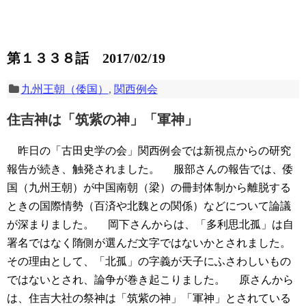
第１３３８話 2017/02/19
九州王朝（倭国）
,
関西例会
住吉神は「筑紫の神」「軍神」
昨日の「古田史学の会」関西例会では新視点からの研究
報告が続き、触発されました。
服部さんの報告では、倭
国（九州王朝）が中国南朝（梁）の冊封体制から離脱する
ときの国際情勢（百済や北魏との関係）などについて論議
が深まりました。
岡下さんからは、「多利思北孤」は自
署名ではなく隋側が選んだ文字ではないかとされました。
その理由として、「北孤」の字義が天子にふさわしいもの
ではないとされ、論争が巻き起こりました。
原さんから
は、住吉大社の祭神は「筑紫の神」「軍神」とされている