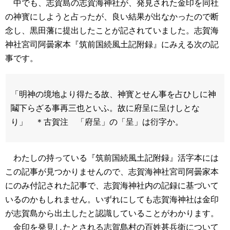
中でも、志賀島の志賀海神社が、発見された金印を同社
の神寳にしようと占ったが、良い結果が出なかったので断
念し、黒田藩に提出したことが記されていました。志賀海
神社宮司阿曇家本『筑前国続風土記附録』にみえる次の記
事です。
「明神の境地より得たる故、神寳とせん事を占ひしに神
鬮下らざる事再三也といふ。故に府呈に呈けしとな
り」 ＊古賀注 「府呈」の「呈」は衍字か。
わたしの持っている『筑前国続風土記附録』活字本には
この記事が見つかりませんので、志賀海神社宮司阿曇家本
にのみ付記された記事で、志賀海神社内の記録に基づいて
いるのかもしれません。いずれにしても志賀海神社は金印
が志賀島から出土したと認識していることがわかります。
金印を発見したとされる志賀島村の百姓甚兵衛について