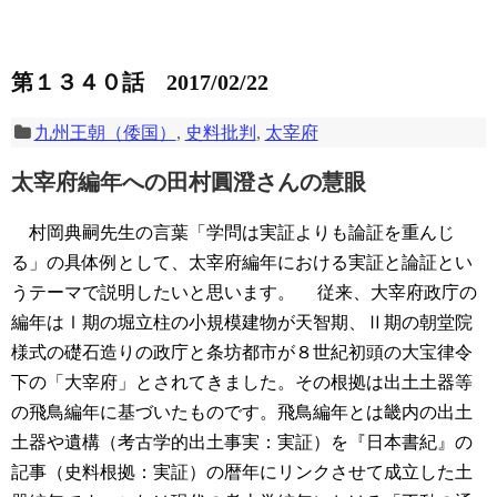
第１３４０話 2017/02/22
九州王朝（倭国）
,
史料批判
,
太宰府
太宰府編年への田村圓澄さんの慧眼
村岡典嗣先生の言葉「学問は実証よりも論証を重んじ
る」の具体例として、太宰府編年における実証と論証とい
うテーマで説明したいと思います。
従来、大宰府政庁の
編年はⅠ期の堀立柱の小規模建物が天智期、Ⅱ期の朝堂院
様式の礎石造りの政庁と条坊都市が８世紀初頭の大宝律令
下の「大宰府」とされてきました。その根拠は出土土器等
の飛鳥編年に基づいたものです。飛鳥編年とは畿内の出土
土器や遺構（考古学的出土事実：実証）を『日本書紀』の
記事（史料根拠：実証）の暦年にリンクさせて成立した土