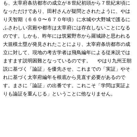
も、太宰府条坊都市の成立が８世紀初頭から７世紀末頃に
なっただけであり、田村さんが疑問とされたように、やは
り天智期（６６０〜６７０年頃）に水城や大野城で護るに
ふさわしい宮殿や都市は太宰府には存在しないことになる
のです。しかも、昨年には筑紫野市から羅城跡と思われる
大規模土塁が発見されたことにより、太宰府条坊都市の成
立に対して、現地の考古学者は飛鳥編年による従来説では
ますます説明困難となっているのです。
やはり九州王朝
説に基づく「論証」を優先させ、これまでの「実証」やそ
れに基づく太宰府編年を根底から見直す必要があるので
す。まさに「論証」の出番です。これこそ「学問は実証よ
りも論証を重んじる」ということに他なりません。