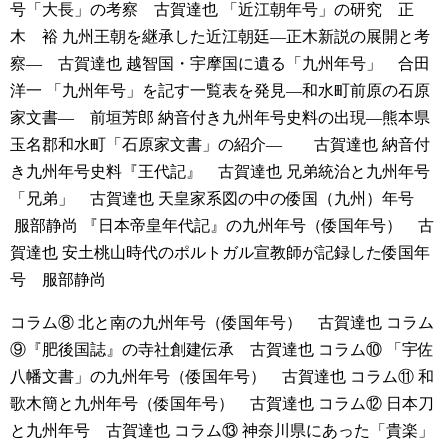
号「大長」の考察 古賀達也
「近江朝年号」の研究 正
木 裕
九州王朝を継承した近江朝廷―正木新説の展開と考
察― 古賀達也
越智国・宇摩国に遺る「九州年号」 合田
洋一
「九州年号」を記す一覧表を発見―和水町前原の石原
家文書― 前垣芳郎
納音付き九州年号史料の出現―熊本県
玉名郡和水町「石原家文書」の紹介― 古賀達也
納音付
き九州年号史料『王代記』 古賀達也
兄弟統治と九州年号
「兄弟」 古賀達也
天皇家系図の中の倭国（九州）年号
服部静尚
『日本帝皇年代記』の九州年号（倭国年号） 古
賀達也
安土桃山時代のポルトガル宣教師が記録した倭国年
号 服部静尚
コラム⑧ 北と南の九州年号（倭国年号） 古賀達也
コラム
⑨『肥後国誌』の寺社創建伝承 古賀達也
コラム⑩ 「宇佐
八幡文書」の九州年号（倭国年号） 古賀達也
コラム⑪ 和
歌木簡と九州年号（倭国年号） 古賀達也
コラム⑫ 日本刀
と九州年号 古賀達也
コラム⑬ 神奈川県にあった「貴楽」