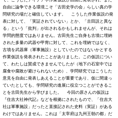
自由に論争できる環境こそ「古田史学の会」らしい真の学
問研究の場だと確信しています。
こうした作業仮説の発
表に対して、「実証されていない」とか、「古田説と異な
る」という「批判」が出されるかもしれませんが、それは
学問的態度ではありません。古田先生ご自身も古墳に埋納
された多量の武器や甲冑に対して、これを埋納ではなく、
古墳を武器庫（軍事施設）としていたのではないかとする
作業仮説を発表されたことがありました。この仮説につい
て、わたしは賛成できませんでしたが（地下の石室中では
腐食や腐敗が避けられないため）、学問研究ではこうした
意見を自由に発表しあえることが重要であり、仮に間違っ
ていたとしても、学問研究の進展に役立つことができるこ
とを古田先生から学びました。
今回の原さんの仮説は
『住吉大社神代記』などを根拠にされたもので、「住吉大
社は軍事施設」だったと直接記された史料（実証）がある
わけではありません。これは「太宰府は九州王朝の都」だ