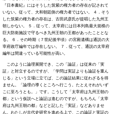
『日本書紀』にはそうした筑紫の権力者の存在が記されて
いない。従って、大和朝廷側の権力者ではない。
４．そう
した筑紫の権力者の存在は、古田武彦氏が提唱した九州王
朝しかない。
５．従って、太宰府には日本列島最大規模の
巨大防衛施設で守るべき九州王朝の王都があったこととな
る。
６．その時期（７世紀後半頃）の宮殿遺構は通説の大
宰府政庁編年では存在しない。
７．従って、通説の太宰府
編年は間違っている可能性が高い。
このように論理展開でき、この「論証」は従来の「実
証」と対立するのですが、「学問は実証よりも論証を重ん
じる」という立場に立てば、この論証結果に従わざるを得
ません。「論理の導くところへ行こう。たとえそれがいず
こに至ろうとも。」です。こうして「太宰府は九州王朝の
都」という仮説へと論証は進むのですが、もちろん「太宰
府は九州王朝の都」などと記した「実証」などありませ
ん。わたしが古代史研究を進める上で、この論証と実証の