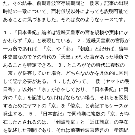
た。その結果、前期難波宮存続期間と「倭京」記事の出現
時期の一致について、西村仮説以外によっても説明可能で
あることに気づきました。それは次のようなケースです。
１．『日本書紀』編者は近畿天皇家の宮を規模や実体にか
かわらず「京」と表現している。
２．近畿天皇家の宮殿が
一カ所であれば、「京」や「都」「朝庭」と記せば、編年
体史書なのでその時代の「天皇」がいた宮があった場所で
あることを特定できる。
３．ところがその時代に複数の
「京」が併存していた場合、どちらなのかを具体的に区別
して記す必要がある。
４．したがって、「倭（ヤマトの明
日香）」以外に「京」が存在しており、『日本書紀』に両
方の「京」を記述しなければならない場合、それらを区別
するためにヤマトの「京」を「倭京」と表記するケースが
発生する。
５．『日本書紀』で同時期に複数の「京」が存
在したとされるのは、「難波朝庭」と「近江朝庭」の存在
を記述した期間であり、それは前期難波宮造営の「孝徳紀