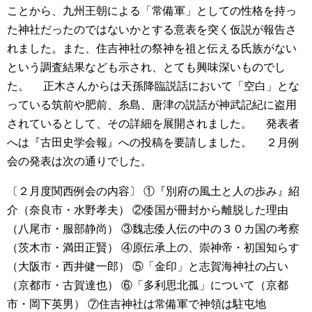
ことから、九州王朝による「常備軍」としての性格を持っ
た神社だったのではないかとする意表を突く仮説が報告さ
れました。また、住吉神社の祭神を祖と伝える氏族がない
という調査結果なども示され、とても興味深いものでし
た。
正木さんからは天孫降臨説話において「空白」とな
っている筑前や肥前、糸島、唐津の説話が神武記紀に盗用
されているとして、その詳細を展開されました。
発表者
へは『古田史学会報』への投稿を要請しました。
２月例
会の発表は次の通りでした。
〔２月度関西例会の内容〕
①『別府の風土と人の歩み』紹
介（奈良市・水野孝夫）
②倭国が冊封から離脱した理由
（八尾市・服部静尚）
③魏志倭人伝の中の３０カ国の考察
（茨木市・満田正賢）
④原伝承上の、崇神帝・初国知らす
（大阪市・西井健一郎）
⑤「金印」と志賀海神社の占い
（京都市・古賀達也）
⑥「多利思北孤」について（京都
市・岡下英男）
⑦住吉神社は常備軍で神領は駐屯地