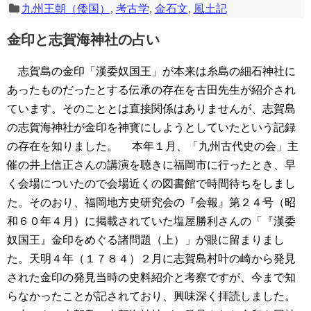
九州王朝（倭国）
,
考古学
,
金石文
,
風土記
金印と志賀海神社の占い
志賀島の金印「漢委奴国王」が本来は糸島の細石神社に
あったものだったとする伝承の存在を古田先生が紹介され
ています。そのこととは直接関係はありませんが、志賀島
の志賀海神社が金印を神寳にしようとしていたという記録
の存在を知りました。
本年１月、「九州古代史の会」主
催の井上信正さんの講演を聴きに福岡市に行ったとき、早
く会場についたので会場近くの図書館で時間待ちをしまし
た。そのおり、福岡地方史研究会の『会報』第２４号（昭
和６０年４月）に掲載されていた塩屋勝利さんの「『漢委
奴国王』金印をめぐる諸問題（上）」が眼に留まりまし
た。天明４年（１７８４）２月に志賀島村叶の崎から発見
された金印の発見当時の史料紹介と考察ですが、今まで知
らなかったことが記されており、興味深く拝読しました。