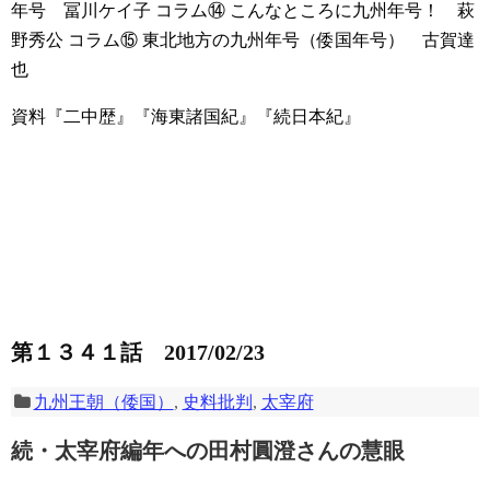
年号 冨川ケイ子
コラム⑭ こんなところに九州年号！ 萩
野秀公
コラム⑮ 東北地方の九州年号（倭国年号） 古賀達
也
資料『二中歴』『海東諸国紀』『続日本紀』
第１３４１話 2017/02/23
九州王朝（倭国）
,
史料批判
,
太宰府
続・太宰府編年への田村圓澄さんの慧眼