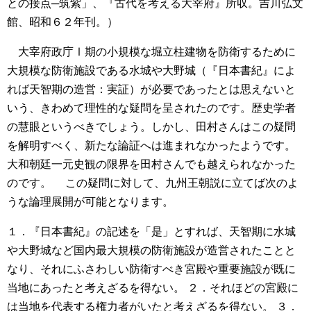
との接点─筑紫」、『古代を考える大宰府』所収。吉川弘文
館、昭和６２年刊。）
大宰府政庁Ⅰ期の小規模な堀立柱建物を防衛するために
大規模な防衛施設である水城や大野城（『日本書紀』によ
れば天智期の造営：実証）が必要であったとは思えないと
いう、きわめて理性的な疑問を呈されたのです。歴史学者
の慧眼というべきでしょう。しかし、田村さんはこの疑問
を解明すべく、新たな論証へは進まれなかったようです。
大和朝廷一元史観の限界を田村さんでも越えられなかった
のです。
この疑問に対して、九州王朝説に立てば次のよ
うな論理展開が可能となります。
１．『日本書紀』の記述を「是」とすれば、天智期に水城
や大野城など国内最大規模の防衛施設が造営されたことと
なり、それにふさわしい防衛すべき宮殿や重要施設が既に
当地にあったと考えざるを得ない。
２．それほどの宮殿に
は当地を代表する権力者がいたと考えざるを得ない。
３．