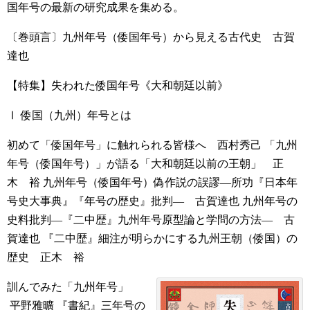
国年号の最新の研究成果を集める。
〔巻頭言〕九州年号（倭国年号）から見える古代史 古賀
達也
【特集】失われた倭国年号《大和朝廷以前》
Ⅰ 倭国（九州）年号とは
初めて「倭国年号」に触れられる皆様へ 西村秀己
「九州
年号（倭国年号）」が語る「大和朝廷以前の王朝」 正
木 裕
九州年号（倭国年号）偽作説の誤謬―所功『日本年
号史大事典』『年号の歴史』批判― 古賀達也
九州年号の
史料批判―『二中歴』九州年号原型論と学問の方法― 古
賀達也
『二中歴』細注が明らかにする九州王朝（倭国）の
歴史 正木 裕
訓んでみた「九州年号」
平野雅曠
『書紀』三年号の