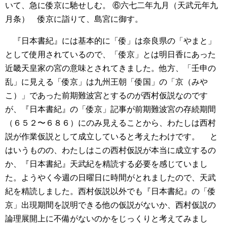
いて、急に倭京に馳せしむ。
⑥六七二年九月（天武元年九
月条） 倭京に詣りて、島宮に御す。
『日本書紀』には基本的に「倭」は奈良県の「やまと」
として使用されているので、「倭京」とは明日香にあった
近畿天皇家の宮の意味とされてきました。他方、「壬申の
乱」に見える「倭京」は九州王朝「倭国」の「京（みや
こ）」であった前期難波宮とするのが西村仮説なのです
が、『日本書紀』の「倭京」記事が前期難波宮の存続期間
（６５２〜６８６）にのみ見えることから、わたしは西村
説が作業仮説として成立していると考えたわけです。
と
はいうものの、わたしはこの西村仮説が本当に成立するの
か、『日本書紀』天武紀を精読する必要を感じていまし
た。ようやく今週の日曜日に時間がとれましたので、天武
紀を精読しました。西村仮説以外でも『日本書紀』の「倭
京」出現期間を説明できる他の仮説がないか、西村仮説の
論理展開上に不備がないのかをじっくりと考えてみまし