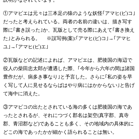
①アマビエは元々は三本足の猿のような妖怪｢アマヒ(ビ)コ｣
だったと考えられている。両者の名前の違いは、描き写す
際に｢書き誤った｣か、瓦版として売る際にあえて｢書き換え
た｣とみられる。
※誤写例(案):｢アマヒ(ビ)コ｣→｢アマヒ
ユ｣→｢アマヒ(ビ)エ｣
②瓦版などの記述によれば、アマビエは、肥後国の海辺で
役人の柴田忠太郎が遭遇した際、｢今年から六年の間は諸国
豊作だが、病多き事なり｣と予言した。さらに｢私の姿を早
く写して人に見せるならばはやり病にはかからない｣と告げ
て海中に消えた。
③アマビコの出たとされている海の多くは肥後国の海であ
ったとされるが、それにつづく郡名は架空(真字郡、真寺
郡、青沼郡など)であることも多く、その地域内の具体的に
どこの海であったかが細かく語られることは無い。