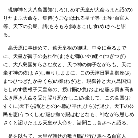
現御神と大八島国知(しろ)しめす天皇が大命らまと詔(の)
りたまふ大命を、集侍(うごな)はれる皇子等･王等･百官人
等、天下の公民、諸(もろもろ)聞(きこ)し食(め)さへと詔
る。
高天原に事始めて、遠天皇祖の御世、中今に至るまで
に、天皇が御子のあれ坐(ま)さむ彌(いや)継々(つぎつぎ)
に、大八島国知らさむ次と、天つ神の御子ながらも、天に
坐す神の依(よさ)し奉りしままに、この天津日嗣高御座(あ
まつひつぎたかみくら)の業(わざ)と、現御神と大八島国知
らしめす倭根子天皇命の、授け賜ひ負(おは)せ賜ふ貴き高き
広き厚き大命を受け賜り恐(かしこ)み坐して、この食国(お
すくに)天下を調(ととの)へ賜ひ平(たひら)げ賜ひ、天下の公
民を恵(うつくし)び賜ひ撫で賜はむとなも、神ながら思しめ
さくと詔りたまふ天皇が大命を、諸聞こし食さへと詔る。
是を以ちて、天皇が朝廷の敷き賜ひ行ひ賜へる百官人