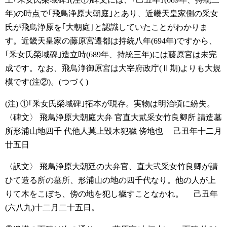
年)の時点で｢飛鳥浄原大朝庭｣とあり、近畿天皇家側の采女
氏が飛鳥浄原を｢大朝庭｣と認識していたことがわかりま
す。近畿天皇家の藤原宮遷都は持統八年(694年)ですから、
｢釆女氏榮域碑｣造立時(689年、持統三年)には藤原宮は未完
成です。なお、飛鳥浄御原宮は大宰府政庁(Ⅱ期)よりも大規
模です(注②)。(つづく)
(注)
①｢釆女氏榮域碑｣拓本が現存。実物は明治頃に紛失。
〈碑文〉
飛鳥浄原大朝庭大弁
官直大貳采女竹良卿所
請造墓
所形浦山地四千
代他人莫上毀木犯穢
傍地也
己丑年十二月
廿五日
〈訳文〉
飛鳥浄原大朝廷の大弁官、直大弐采女竹良卿が請
ひて造る所の墓所、形浦山の地の四千代なり。他の人が上
りて木をこぼち、傍の地を犯し穢すことなかれ。
己丑年
(六八九)十二月二十五日。