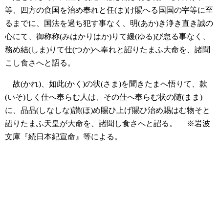
等、四方の食国を治め奉れと任(ま)け賜へる国国の宰等に至
るまでに、国法を過ち犯す事なく、明(あか)き浄き直き誠の
心にて、御称称(みはかりはか)りて緩(ゆる)び怠る事なく、
務め結(しま)りて仕(つか)へ奉れと詔りたまふ大命を、諸聞
こし食さへと詔る。
故(かれ)、如此(かく)の状(さま)を聞きたまへ悟りて、款
(いそ)しく仕へ奉らむ人は、その仕へ奉らむ状の随(まま)
に、品品(しなしな)讃(ほ)め賜ひ上げ賜ひ治め賜はむ物そと
詔りたまふ天皇が大命を、諸聞し食さへと詔る。
※岩波
文庫『続日本紀宣命』等による。