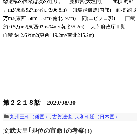
②遺構の面積は次の通り。
藤原宮(大垣内) 面積 約84
万m2(東西927m×南北906.8m)
飛鳥浄御原(内郭) 面積 約 3
万m2(東西158m-152m×南北197m)
同(エビノコ郭) 面積
約 0.5万m2(東西92m-94m×南北55.2m)
大宰府政庁Ⅱ期
面積 約 2.6万m2(東西119.2m×南北215.2m)
第２２１８話 2020/08/30
九州王朝（倭国）
,
古賀達也
,
大和朝廷（日本国）
文武天皇｢即位の宣命｣の考察(3)