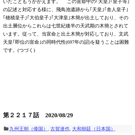
いたこともうかがえます。
この宣命中の｢天皇｣｢皇子等｣
の記述と対応する様に、飛鳥池遺跡から｢天皇｣｢舎人皇子｣
｢穂積皇子｣｢大伯皇子｣｢大津皇｣木簡が出土しており、その
出土層位からこれらは七世紀後半の天武期の木簡とされて
います。従って、当宣命と出土木簡が対応しており、文武
天皇｢即位の宣命｣の同時代性(697年の詔)を疑うことは困難
です。(つづく)
第２２１７話 2020/08/29
九州王朝（倭国）
,
古賀達也
,
大和朝廷（日本国）