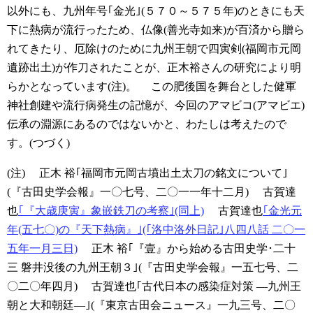
以外にも、九州年号｢金光｣(５７０～５７５年)のときにも天
下に熱病が流行ったため、仏像(善光寺如来)が百済から贈ら
れてきたり、厄除けのために九州王朝で四寅剣(福岡市元岡
遺跡出土)が作刀されたことが、正木裕さんの研究により明
らかとなっています(注)。
この肥後国を舞台とした健軍
神社創建や流行病発生の記憶が、今回のアマビコ(アマビエ)
伝承の淵源にあるのではないかと、わたしは考えたので
す。(つづく)
(注)
正木 裕｢福岡市元岡古墳出土太刀の銘文について｣
(『古田史学会報』一〇七号、二〇一一年十二月)
古賀達
也
｢『大歳庚寅』象嵌鉄刀の考察｣(同上)
古賀達也
｢金光元
年(五七〇)の『天下熱病』｣(｢洛中洛外日記｣八四八話 二〇一
五年一月三日)
正木 裕｢『壹』から始める古田史学･二十
三 磐井没後の九州王朝３｣(『古田史学会報』一五七号、二
〇二〇年四月)
古賀達也｢古代日本の感染症対策 ―九州王
朝と大和朝廷―｣(『東京古田会ニュース』一九三号、二〇