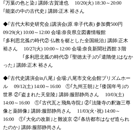
｢万葉の色と染｣ 講師:古賀達也
10/20(火) 18:30～20:00
｢能楽の中の古代史｣ 講師:正木 裕さん
◆｢古代大和史研究会｣講演会(原 幸子代表) 参加費500円
09/29(火) 10:00～12:00 会場:奈良県立図書情報館
｢多利思北孤の時代② 仏教を梃とした全国統治｣ 講師:正木
裕さん
10/27(火) 10:00～12:00 会場:奈良新聞社西館３階
｢多利思北孤の時代③ ｢聖徳太子｣の｢遣隋使｣はなか
った｣ 講師:正木 裕さん
◆｢古代史講演会in八尾｣ 会場:八尾市文化会館プリズムホー
ル
09/12(土) 14:00～16:00 ①｢九州王朝｣と｢倭国年号｣の
世界 ②｢盗まれた天皇陵｣ 講師:服部静尚さん
10/03(土)
14:00～16:00 ①｢古代瓦と飛鳥寺院｣ ②｢法隆寺の釈迦三尊
像と薬師像｣ 講師:服部静尚さん
11/03(火･祝) 14:00～
16:00 ①｢大化の改新｣と難波京 ②｢条坊都市はなぜ造られ
たのか｣ 講師:服部静尚さん