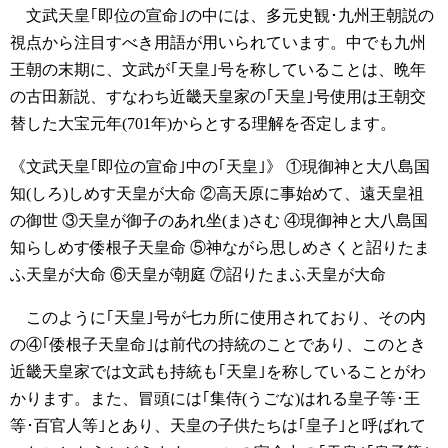
文武天皇｢即位の宣命｣の中には、多元史観･九州王朝説の
視点から注目すべき用語が用いられています。中でも九州
王朝の末期に、文武が｢天皇｣号を称していることは、晩年
の古田新説、すなわち近畿天皇家の｢天皇｣号使用は王朝交
替した大宝元年(701年)からとする理解を否定します。
《文武天皇｢即位の宣命｣中の｢天皇｣》
①現御神と大八島国
知(しろ)しめす天皇が大命
②高天原に事始めて、遠天皇祖
の御世
③天皇が御子のあれ坐(ま)さむ
④現御神と大八島国
知らしめす倭根子天皇命
⑤神ながら思しめさくと詔りたま
ふ天皇が大命
⑥天皇が朝庭
⑦詔りたまふ天皇が大命
このように｢天皇｣号が七カ所に使用されており、その内
の④｢倭根子天皇命｣は前代の持統のことであり、このとき
近畿天皇家では文武も持統も｢天皇｣を称していることがわ
かります。また、冒頭には｢集侍(うごな)はれる皇子等･王
等･百官人等｣とあり、天皇の子供たちは｢皇子｣と呼ばれて