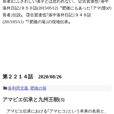
長者)にふさわしい漢字とは思われない。
②古賀達也｢洛中
洛外日記｣９５０話(2015/05/12)〝肥後にもあった｢アマ(蜑)の
長者｣伝説〟
③古賀達也｢洛中洛外日記｣９４９話
(2015/05/11)〝｢肥後の翁｣の現地伝承〟
第２２１４話 2020/08/26
多利思北孤
,
肥後の翁
アマビエ伝承と九州王朝(3)
アマビエ伝承における｢アマヒコ｣という本来の名前と、