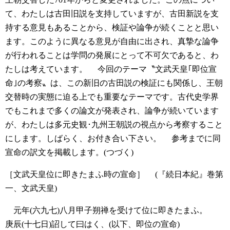
て、わたしは古田旧説を支持していますが、古田新説を支
持する意見もあることから、検証や論争が続くことと思い
ます。このように異なる意見が自由に出され、真摯な論争
が行われることは学問の発展にとって不可欠であると、わ
たしは考えています。
今回のテーマ〝文武天皇｢即位宣
命｣の考察〟は、この新旧の古田説の検証にも関係し、王朝
交替時の実態に迫る上でも重要なテーマです。古代史学界
でもこれまで多くの論文が発表され、論争が続いています
が、わたしは多元史観･九州王朝説の視点から考察すること
にします。しばらく、お付き合い下さい。
参考までに同
宣命の訳文を掲載します。(つづく)
［文武天皇位に即きたまふ時の宣命］
(『続日本紀』巻第
一、文武天皇)
元年(六九七)八月甲子朔禅を受けて位に即きたまふ。
庚辰(十七日)詔して曰はく、(以下、即位の宣命)