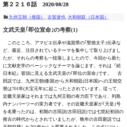
第２２１６話 2020/08/28
九州王朝（倭国）
,
古賀達也
,
大和朝廷（日本国）
文武天皇｢即位宣命｣の考察(1)
このところ、アマビエ伝承や滋賀県の｢聖徳太子｣伝承な
ど、最近、注目されているテーマを集中して取り上げまし
たが、それらの考察も一段落しましたので、今回から新た
に文献史学のベーシックなテーマを論じます。それは『続
日本紀』冒頭に見える文武天皇の｢即位の宣命｣です。
古
田説では、九州王朝(倭国)から大和朝廷(日本国)への王朝交
替は701年(大宝元年)に起こったとされています。従って、
近畿天皇家はそれまでは九州王朝の有力臣下であり、列島
内ナンバーツーの実力者です。その近畿天皇家が｢天皇｣号
を名乗ったのは、初期の古田説(古田旧説)では七世紀初頭の
推古の時代からとされていましたが、晩年の古田新説では
王朝交替した701年からと変更されました。この点につい