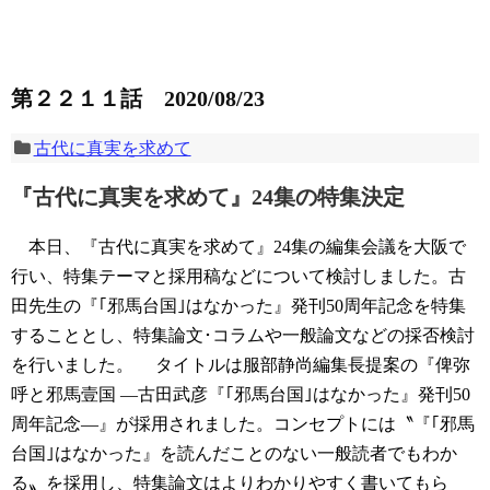
第２２１１話 2020/08/23
古代に真実を求めて
『古代に真実を求めて』24集の特集決定
本日、『古代に真実を求めて』24集の編集会議を大阪で
行い、特集テーマと採用稿などについて検討しました。古
田先生の『｢邪馬台国｣はなかった』発刊50周年記念を特集
することとし、特集論文･コラムや一般論文などの採否検討
を行いました。
タイトルは服部静尚編集長提案の『俾弥
呼と邪馬壹国 ―古田武彦『｢邪馬台国｣はなかった』発刊50
周年記念―』が採用されました。コンセプトには〝『｢邪馬
台国｣はなかった』を読んだことのない一般読者でもわか
る〟を採用し、特集論文はよりわかりやすく書いてもら