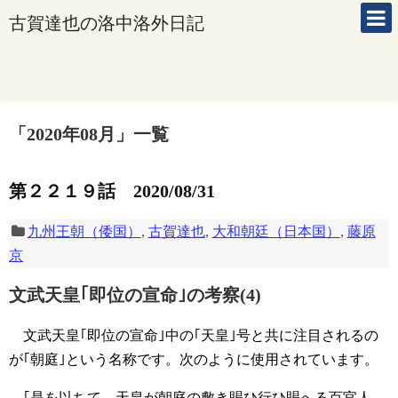
古賀達也の洛中洛外日記
「
2020年08月
」
一覧
第２２１９話 2020/08/31
九州王朝（倭国）
,
古賀達也
,
大和朝廷（日本国）
,
藤原
京
文武天皇｢即位の宣命｣の考察(4)
文武天皇｢即位の宣命｣中の｢天皇｣号と共に注目されるの
が｢朝庭｣という名称です。次のように使用されています。
｢是を以ちて、天皇が朝庭の敷き賜ひ行ひ賜へる百官人