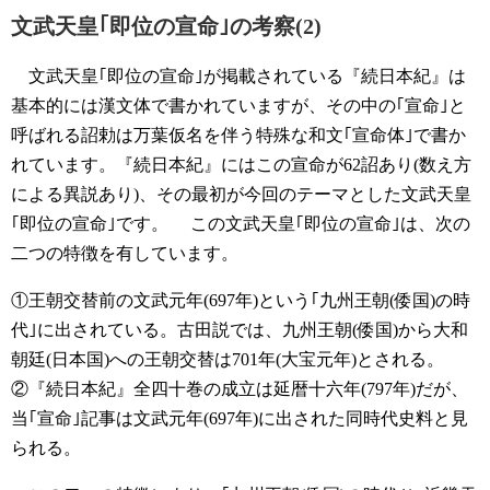
文武天皇｢即位の宣命｣の考察(2)
文武天皇｢即位の宣命｣が掲載されている『続日本紀』は
基本的には漢文体で書かれていますが、その中の｢宣命｣と
呼ばれる詔勅は万葉仮名を伴う特殊な和文｢宣命体｣で書か
れています。『続日本紀』にはこの宣命が62詔あり(数え方
による異説あり)、その最初が今回のテーマとした文武天皇
｢即位の宣命｣です。
この文武天皇｢即位の宣命｣は、次の
二つの特徴を有しています。
①王朝交替前の文武元年(697年)という｢九州王朝(倭国)の時
代｣に出されている。古田説では、九州王朝(倭国)から大和
朝廷(日本国)への王朝交替は701年(大宝元年)とされる。
②『続日本紀』全四十巻の成立は延暦十六年(797年)だが、
当｢宣命｣記事は文武元年(697年)に出された同時代史料と見
られる。