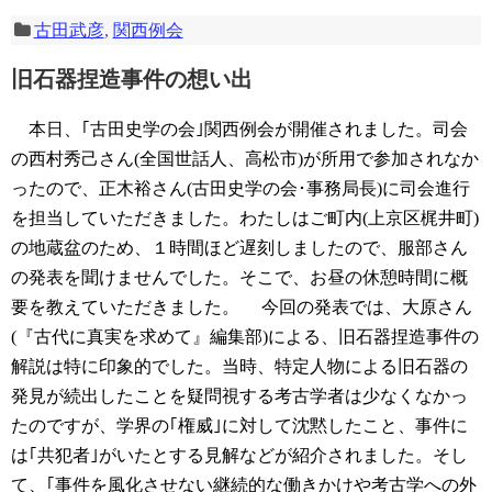
古田武彦
,
関西例会
旧石器捏造事件の想い出
本日、｢古田史学の会｣関西例会が開催されました。司会
の西村秀己さん(全国世話人、高松市)が所用で参加されなか
ったので、正木裕さん(古田史学の会･事務局長)に司会進行
を担当していただきました。わたしはご町内(上京区梶井町)
の地蔵盆のため、１時間ほど遅刻しましたので、服部さん
の発表を聞けませんでした。そこで、お昼の休憩時間に概
要を教えていただきました。
今回の発表では、大原さん
(『古代に真実を求めて』編集部)による、旧石器捏造事件の
解説は特に印象的でした。当時、特定人物による旧石器の
発見が続出したことを疑問視する考古学者は少なくなかっ
たのですが、学界の｢権威｣に対して沈黙したこと、事件に
は｢共犯者｣がいたとする見解などが紹介されました。そし
て、｢事件を風化させない継続的な働きかけや考古学への外