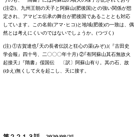
(注②)、九州王朝の天子と阿蘇山(肥後国)との強い関係が想
定され、アマビエ伝承の舞台が肥後国であることとも対応
しています。この名前(アマ･ヒコ)と地域(肥後)の一致は、偶
然とは考えにくいのではないでしょうか。(つづく)
(注)
①古賀達也｢天の長者伝説と狂心の渠(みぞ)｣(『古田史
学会報』四十号、二〇〇〇年十月)
②｢有阿蘇山其石無故火
起接天｣『隋書』俀国伝
〔訳〕阿蘇山有り。其の石、故
(ゆえ)無くして火を起こし、天に接す。
第２２１３話 2020/08/25