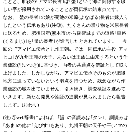
ことと、肥後の｢アマの長者｣は｢蜑｣という海に関係する珍
しい字が採用されていることとが両伝承の結束点です。
なお、｢蜑の長者｣の娘が菊池の米原(よなばる)長者に嫁入り
したという伝承もあり(注③)、たくさんの贈り物を米原長者
に送るため、肥後国府(熊本市)から鞠智城までの道路｢車路
(くるまじ)｣を｢蜑の長者｣が造営したとされています。
今
回の〝アマビエ伝承と九州王朝〟では、同伝承の主役｢アマ
ヒコ｣が九州王朝の天子、あるいは王族に由来するという作
業仮説(思いつき)に基づき、両者の共通点を傍証として取り
上げました。しかしながら、アマビエ伝承そのものが肥後
地方に遺っていないという弱点を持つため、残念ながら作
業仮説の域を出ていません。引き続き、調査検証を進めて
いきます。新たな発見や論証の進展が見られましたら報告
します。(おわり)
(注)
①web辞書によれば、｢蜑｣の音読みは｢タン｣、訓読みは
｢あま｣の他に｢えびす｣もあり、九州王朝の天子や王(アマの