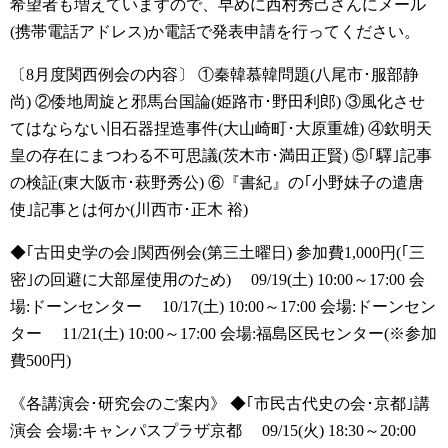
希望者も増えていますので、早めに西村秀己さんにメール
(携帯電話アドレス)か電話で発表申請を行ってください。
〔8月度関西例会の内容〕
①秦韓慕韓問題(八尾市･服部静
尚)
②倭地周旋と邪馬台国論(姫路市･野田利郎)
③風化させ
てはならない旧石器捏造事件(大山崎町･大原重雄)
④欽明天
皇の存在にまつわる不可思議(茨木市･満田正賢)
⑤｢驛｣記事
の検証(東大阪市･萩野秀公)
⑥『書紀』の｢小野妹子の遣唐
使｣記事とは何か(川西市･正木 裕)
◆｢古田史学の会｣関西例会(第三土曜日) 参加費1,000円(｢三
密｣の回避に大部屋使用のため)
09/19(土) 10:00～17:00 会
場:ドーンセンター
10/17(土) 10:00～17:00 会場:ドーンセン
ター
11/21(土) 10:00～17:00 会場:福島区民センター(※参加
費500円)
《各講演会･研究会のご案内》
◆｢市民古代史の会･京都｣講
演会 会場:キャンパスプラザ京都
09/15(火) 18:30～20:00