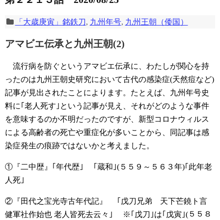
「大歳庚寅」銘鉄刀
,
九州年号
,
九州王朝（倭国）
アマビエ伝承と九州王朝(2)
流行病を防ぐというアマビエ伝承に、わたしが関心を持
ったのは九州王朝史研究において古代の感染症(天然痘など)
記事が見出されたことによります。たとえば、九州年号史
料に｢老人死す｣という記事が見え、それがどのような事件
を意味するのか不明だったのですが、新型コロナウィルス
による高齢者の死亡や重症化が多いことから、同記事は感
染症発生の痕跡ではないかと考えました。
①『二中歴』｢年代歴｣
｢蔵和｣(５５９～５６３年)｢此年老
人死｣
②『田代之宝光寺古年代記』
｢戊刀兄弟 天下芒鐃ト言
健軍社作始也 老人皆死去云々｣
※｢戊刀｣は｢戊寅｣(５５８