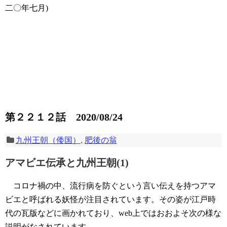
二〇年七月)
第２２１２話 2020/08/24
九州王朝（倭国）
,
肥後の翁
アマビエ伝承と九州王朝(1)
コロナ禍の中、流行病を防ぐという言い伝えを持つアマ
ビエと呼ばれる妖怪が注目されています。その姿が江戸時
代の瓦版などに画かれており、web上ではおおよそ次の様な
説明がなされています。