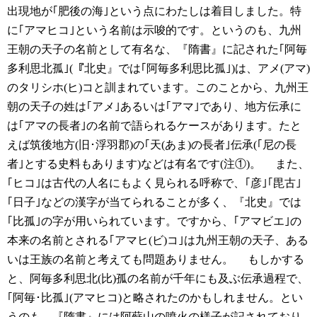
出現地が｢肥後の海｣という点にわたしは着目しました。特
に｢アマヒコ｣という名前は示唆的です。というのも、九州
王朝の天子の名前として有名な、『隋書』に記された｢阿毎
多利思北孤｣(『北史』では｢阿毎多利思比孤｣)は、アメ(アマ)
のタリシホ(ヒ)コと訓まれています。このことから、九州王
朝の天子の姓は｢アメ｣あるいは｢アマ｣であり、地方伝承に
は｢アマの長者｣の名前で語られるケースがあります。たと
えば筑後地方(旧･浮羽郡)の｢天(あま)の長者｣伝承(｢尼の長
者｣とする史料もあります)などは有名です(注①)。
また、
｢ヒコ｣は古代の人名にもよく見られる呼称で、｢彦｣｢毘古｣
｢日子｣などの漢字が当てられることが多く、『北史』では
｢比孤｣の字が用いられています。ですから、｢アマビエ｣の
本来の名前とされる｢アマヒ(ビ)コ｣は九州王朝の天子、ある
いは王族の名前と考えても問題ありません。
もしかする
と、阿毎多利思北(比)孤の名前が千年にも及ぶ伝承過程で、
｢阿毎･比孤｣(アマヒコ)と略されたのかもしれません。とい
うのも、『隋書』には阿蘇山の噴火の様子が記されており