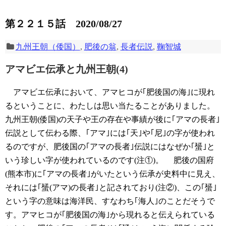
第２２１５話 2020/08/27
九州王朝（倭国）
,
肥後の翁
,
長者伝説
,
鞠智城
アマビエ伝承と九州王朝(4)
アマビエ伝承において、アマヒコが｢肥後国の海｣に現れ
るということに、わたしは思い当たることがありました。
九州王朝(倭国)の天子や王の存在や事績が後に｢アマの長者｣
伝説として伝わる際、｢アマ｣には｢天｣や｢尼｣の字が使われ
るのですが、肥後国の｢アマの長者｣伝説にはなぜか｢蜑｣と
いう珍しい字が使われているのです(注①)。
肥後の国府
(熊本市)に｢アマの長者｣がいたという伝承が史料中に見え、
それには｢蜑(アマ)の長者｣と記されており(注②)、この｢蜑｣
という字の意味は海洋民、すなわち｢海人｣のことだそうで
す。アマヒコが｢肥後国の海｣から現れると伝えられている