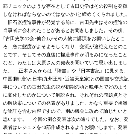
部チェックのような存在として古田史学はその役割を発揮
しなければならないのではないか｣と締めくくられました。
旧石器捏造事件が発覚する前に、古田先生はその捏造の
当事者に会われたことがあるとお聞きしました。その後、
｢古田史学の会･仙台｣がその人物に講演をお願いしたとこ
ろ、急に態度がよそよそしくなり、交流が途絶えたとのこ
とです。そしてその直後に捏造事件が明るみになったこと
など、わたしは大原さんの発表を聞いていて思い出しまし
た。
正木さんからは『隋書』や『日本書紀』に見える、
中国(隋･唐)と日本(九州王朝･近畿天皇家)との国書や交流記
事についての古田先生の説が初期の頃と晩年とでどのよう
に変化したのかについて解説され、それぞれの問題点とそ
の解決案についての発表がありました。かなり重要で複雑
な論証を含む内容ですので、別の機会に改めて論じたいと
思います。
今回の例会発表は次の通りでした。なお、発
表者はレジュメを40部作成されるようお願いします。発表