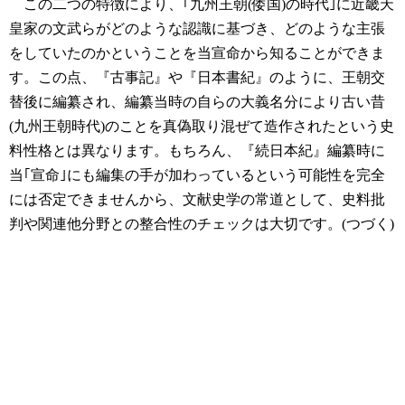
この二つの特徴により、｢九州王朝(倭国)の時代｣に近畿天
皇家の文武らがどのような認識に基づき、どのような主張
をしていたのかということを当宣命から知ることができま
す。この点、『古事記』や『日本書紀』のように、王朝交
替後に編纂され、編纂当時の自らの大義名分により古い昔
(九州王朝時代)のことを真偽取り混ぜて造作されたという史
料性格とは異なります。もちろん、『続日本紀』編纂時に
当｢宣命｣にも編集の手が加わっているという可能性を完全
には否定できませんから、文献史学の常道として、史料批
判や関連他分野との整合性のチェックは大切です。(つづく)