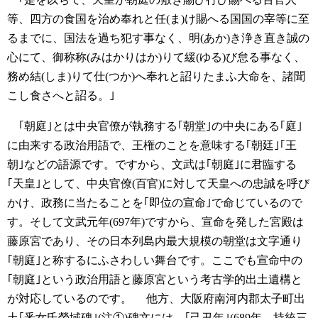
等、四方の食国を治め奉れと任(ま)け賜へる国国の宰等に至
るまでに、国法を過ち犯す事なく、明(あか)き浄き直き誠の
心にて、御称称(みはかりはか)りて緩(ゆる)び怠る事なく、
務め結(しま)りて仕(つか)へ奉れと詔りたまふ大命を、諸聞
こし食さへと詔る。｣
｢朝庭｣とは中央官僚が執務する｢朝堂｣の中央にある｢庭｣
に由来する政治用語で、王権のことを意味する｢朝廷｣｢王
朝｣などの語源です。ですから、文武は｢朝庭｣に君臨する
｢天皇｣として、中央官僚(百官)に対して天皇への忠誠を呼び
かけ、政務に当たることを｢即位の宣命｣で命じているので
す。そして文武元年(697年)ですから、宣命を発した宮殿は
藤原宮であり、その日本列島内最大規模の朝堂は文字通り
｢朝庭｣と称するにふさわしい舞台です。ここでも宣命中の
｢朝庭｣という政治用語と藤原宮という考古学的出土遺構と
が対応しているのです。
他方、大阪府南河内郡太子町出
土｢釆女氏榮域碑｣(注①)碑文には、｢己丑年｣(689年、持統三