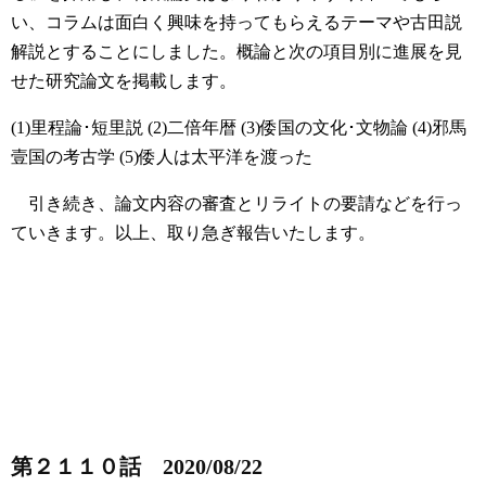
い、コラムは面白く興味を持ってもらえるテーマや古田説
解説とすることにしました。概論と次の項目別に進展を見
せた研究論文を掲載します。
(1)里程論･短里説
(2)二倍年暦
(3)倭国の文化･文物論
(4)邪馬
壹国の考古学
(5)倭人は太平洋を渡った
引き続き、論文内容の審査とリライトの要請などを行っ
ていきます。以上、取り急ぎ報告いたします。
第２１１０話 2020/08/22