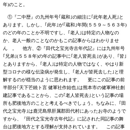
年)のこと。
①『二中歴』の九州年号｢蔵和｣の細注に｢此年老人死｣と
あります。しかし、｢此年｣が｢蔵和｣年間(５５９～５６３年)
のどの年のことか不明ですし、｢老人｣は特定の人物なの
か、老人一般のことなのかもこの記事からはわかりませ
ん 。
他方、②『田代之宝光寺古年代記』には九州年号
｢兄弟｣(５５８年)の年の記事中に｢老人皆死去｣があり、｢皆｣
とありますから、｢老人｣は特定の人物ではなく、やはり新
型コロナの様な伝染病が発生し、｢老人が皆死去した｣と理
解するのが穏当のように思われます。
更にこの記事の前
半部分｢天下芒鐃ト言 健軍社作始也｣は熊本市の健軍神社創
建記事であることから、この｢老人皆死去｣という記事の場
所も肥後地方のことと考えるべきでしょう。ちなみに、｢田
代之宝光寺｣は鹿児島県肝属郡田代村にあったお寺のようで
すから、『田代之宝光寺古年代記』に記された同記事の舞
台は肥後地方とする理解が支持されています。
この記事