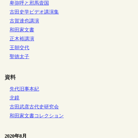
卑弥呼と邪馬壹国
古田史学ビデオ講演集
古賀達也講演
和田家文書
正木裕講演
王朝交代
聖徳太子
資料
先代旧事本紀
北鏡
古田武彦古代史研究会
和田家文書コレクション
2020年8月