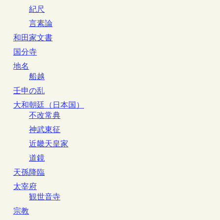
紀尺
言素論
和田家文書
国分寺
地名
船越
壬申の乱
大和朝廷（日本国）
不改常典
神武東征
近畿天皇家
道鏡
天孫降臨
太宰府
観世音寺
宗教