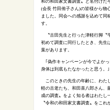
和の和田家文書調査〟と名付けた今
(会長 竹田侑子さん)の皆様から
ました。同会への感謝を込めて同
す。
〝古田先生と行った津軽行脚〝平
初めて調査に同行したとき、先生
葉があります。
｢偽作キャンペーンが今でよかっ
身体は到底もたなかったと思う。｣
このときの先生の年齢に、わたし
軽の古老たち、和田喜八郎さん、
成の調査〟をよく知る者はわたし
〝令和の和田家文書調査〟をこれ