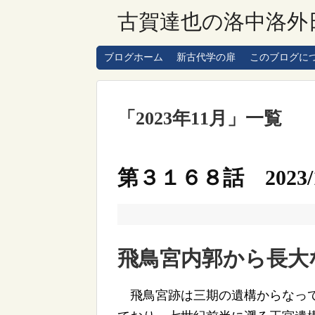
古賀達也の洛中洛外
ブログホーム
新古代学の扉
このブログに
「
2023年11月
」
一覧
第３１６８話 2023/1
飛鳥宮内郭から長大な
飛鳥宮跡は三期の遺構からなって