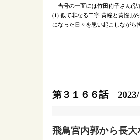
当号の一面には竹田侑子さん(弘
(1) 似て非なる二字 黄幢と黄憧
になった日々を思い起こしながら
第３１６６話 2023/1
飛鳥宮内郭から長大な