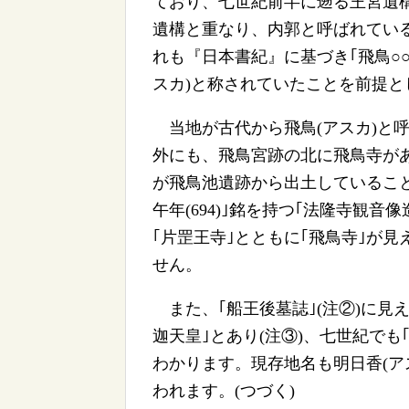
ており、七世紀前半に遡る王宮遺
遺構と重なり、内郭と呼ばれてい
れも『日本書紀』に基づき｢飛鳥○
スカ)と称されていたことを前提と
当地が古代から飛鳥(アスカ)と呼
外にも、飛鳥宮跡の北に飛鳥寺があ
が飛鳥池遺跡から出土しているこ
午年(694)｣銘を持つ｢法隆寺観音
｢片罡王寺｣とともに｢飛鳥寺｣が
せん。
また、｢船王後墓誌｣(注②)に見
迦天皇｣とあり(注③)、七世紀でも
わかります。現存地名も明日香(ア
われます。(つづく)