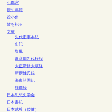
小郡宮
庚午年籍
役小角
敵を祀る
文献
先代旧事本紀
史記
塩尻
夏商周断代行程
大正新脩大蔵経
新撰姓氏録
海東諸国紀
維摩経
日本思想史学会
日本書紀
日本武尊（倭健）