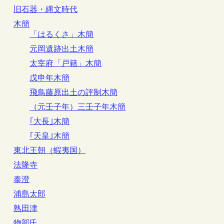
旧石器・縄文時代
木簡
「はるくさ」木簡
元岡遺跡出土木簡
太宰府「戸籍」木簡
戊申年木簡
飛鳥藤原出土の評制木簡
（元壬子年）三壬子年木簡
｢大長｣木簡
｢天皇｣木簡
東北王朝（蝦夷国）
法隆寺
泰澄
浦島太郎
熟田津
物部氏