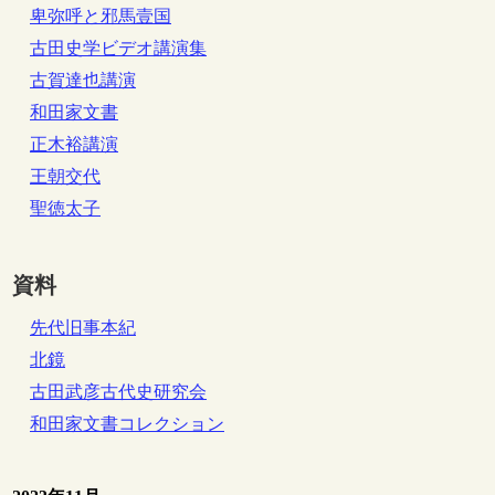
卑弥呼と邪馬壹国
古田史学ビデオ講演集
古賀達也講演
和田家文書
正木裕講演
王朝交代
聖徳太子
資料
先代旧事本紀
北鏡
古田武彦古代史研究会
和田家文書コレクション