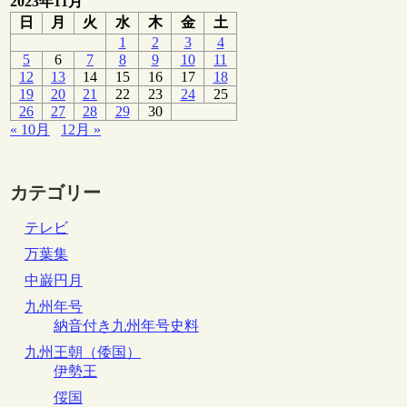
2023年11月
日
月
火
水
木
金
土
1
2
3
4
5
6
7
8
9
10
11
12
13
14
15
16
17
18
19
20
21
22
23
24
25
26
27
28
29
30
« 10月
12月 »
カテゴリー
テレビ
万葉集
中巌円月
九州年号
納音付き九州年号史料
九州王朝（倭国）
伊勢王
俀国