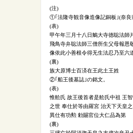
(注)
①｢法隆寺観音像造像記銅板｣(奈良
(表)
甲午年三月十八日鵤大寺德聡法師
飛鳥寺弁聡法師三僧所生父母報恩
像依此小善根令得无生法忍乃至六
(裏)
族大原博士百済在王此土王姓
②｢船王後墓誌｣の銘文。
(表)
惟舩氏 故王後首者是舩氏中祖 王
之世 奉仕於等由羅宮 治天下天皇
異仕有功勲 勅賜官位大仁品為第
(裏)