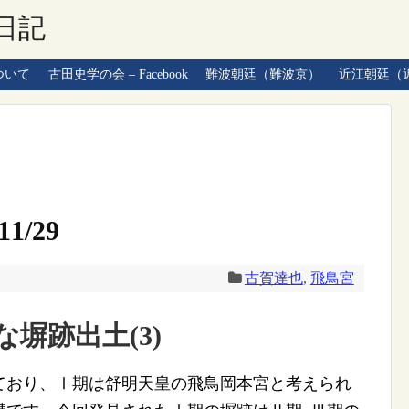
日記
ついて
古田史学の会 – Facebook
難波朝廷（難波京）
近江朝廷（
1/29
古賀達也
,
飛鳥宮
塀跡出土(3)
おり、Ⅰ期は舒明天皇の飛鳥岡本宮と考えられ