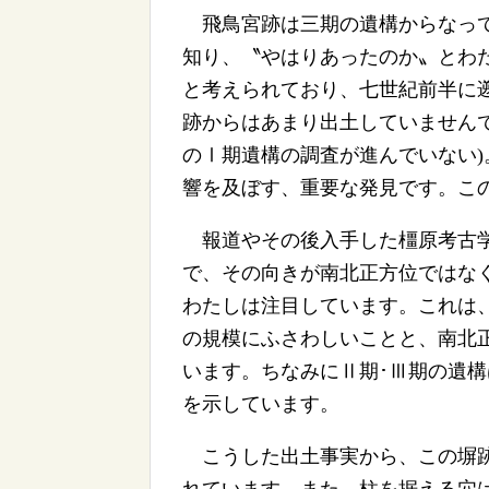
飛鳥宮跡は三期の遺構からなって
知り、〝やはりあったのか〟とわ
と考えられており、七世紀前半に
跡からはあまり出土していませんで
のⅠ期遺構の調査が進んでいない
響を及ぼす、重要な発見です。こ
報道やその後入手した橿原考古学
で、その向きが南北正方位ではなく
わたしは注目しています。これは
の規模にふさわしいことと、南北
います。ちなみにⅡ期･Ⅲ期の遺
を示しています。
こうした出土事実から、この塀跡