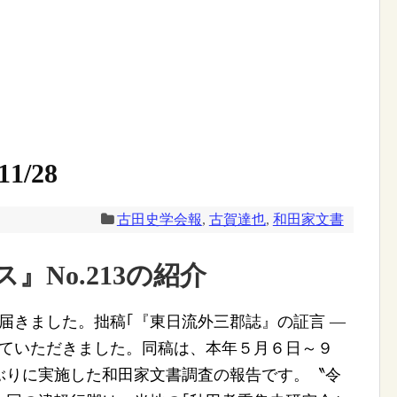
1/28
古田史学会報
,
古賀達也
,
和田家文書
』No.213の紹介
届きました。拙稿｢『東日流外三郡誌』の証言 ―
していただきました。同稿は、本年５月６日～９
ぶりに実施した和田家文書調査の報告です。〝令