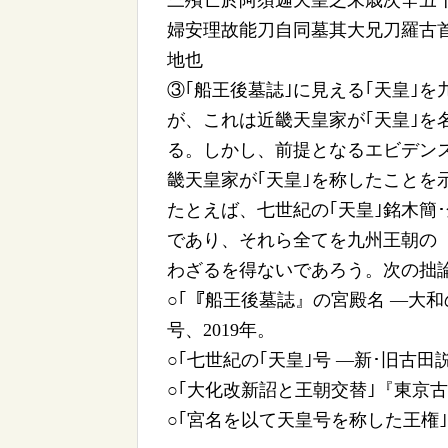
三殯亡於阿須迦天皇之末歳次辛丑十
婦安理故能刀自同墓其大兄刀羅古首
地也
③｢船王後墓誌｣に見える｢天皇｣
が、これは近畿天皇家が｢天皇｣を
る。しかし、前提となるエビデンス(
畿天皇家が｢天皇｣を称したことを
たとえば、七世紀の｢天皇｣銘木簡
であり、それら全てを九州王朝の
わざるを得ないであろう。次の拙
○｢『船王後墓誌』の宮殿名 ―大和
号、2019年。
○｢七世紀の｢天皇｣号 ―新･旧古田
○｢大化改新詔と王朝交替｣『東京古田
○｢宮名を以て天皇号を称した王権｣『