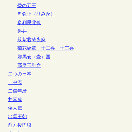
倭の五王
卑弥呼（ひみか）
多利思北孤
磐井
筑紫君薩夜麻
菊花紋章、十二弁、十三弁
邪馬壱（壹）国
高良玉垂命
二つの日本
二中歴
二倍年暦
井真成
倭人伝
出雲王朝
前方後円墳