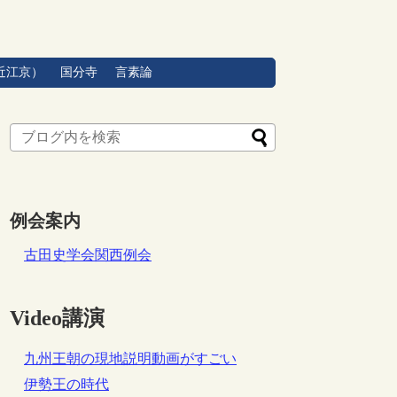
近江京）
国分寺
言素論
例会案内
古田史学会関西例会
Video講演
九州王朝の現地説明動画がすごい
伊勢王の時代