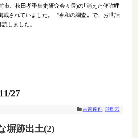
前市、秋田孝季集史研究会々長)の｢消えた俾弥呼
｣が掲載されていました。〝令和の調査〟で、お世話
拝読しました。
1/27
古賀達也
,
飛鳥宮
塀跡出土(2)