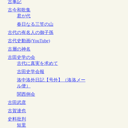
古事記
古今和歌集
君が代
春日なる三笠の山
古代の有名人の御子孫
古代史動画(YouTube)
古層の神名
古田史学の会
古代に真実を求めて
古田史学会報
洛中洛外日記【号外】（洛洛メー
ル便）
関西例会
古田武彦
古賀達也
史料批判
短里