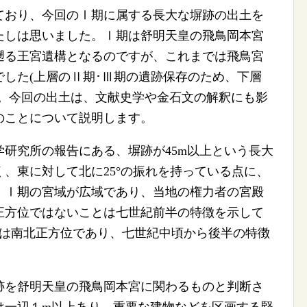
おり、今回のⅠ期に属する長大な塀跡の出土を
たしは思いました。Ⅰ期は舒明天皇の飛鳥岡本宮
遡る王宮遺構となるのですが、これまでは飛鳥宮
した(上層のⅡ期･Ⅲ期の遺跡保存のため、下層
)。今回の出土は、文献史学や金石文の解釈にも影
のことについて説明します。
研究所の報告にある、塀跡が45m以上という長大
、東に対して北に25°の振れを持っている点に、
、Ⅰ期の宮域が広域であり、当地の権力者の宮殿
正方位ではないことは七世紀前半の特徴を示して
構は南北正方位であり、七世紀中頃から後半の特徴
を舒明天皇の飛鳥岡本宮に関わるものと判断さ