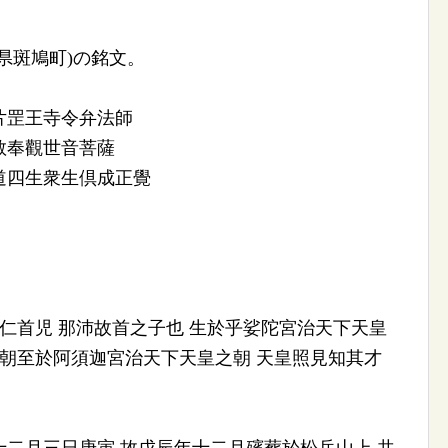
県斑鳩町)の銘文。
片罡王寺令弁法師
敬奉觀世音菩薩
道四生衆生倶成正覺
智仁首児 那沛故首之子也 生於乎娑陀宮治天下天皇
之朝至於阿須迦宮治天下天皇之朝 天皇照見知其才