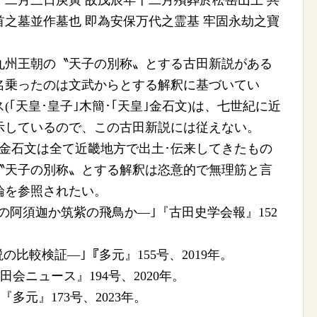
二月三日庚寅 故戊辰年十二月殯葬於松岳山上 共
之墓並作墓也 即為安保万代之霊基 牢固永劫之寶
を九州王朝の〝天子の別称〟とする古田新説がある
名乗ったのは文武からとする解釈に基づいてい
｢天皇･皇子｣木簡･｢天皇｣金石文)は、七世紀に近
示しているので、この古田新説には従えない。
･金石文は全て近畿地方で出土･伝来してきたもの
〝天子の別称〟とする解釈は恣意的で無理筋と言
論を参照されたい。
の阿須迦か筑紫の飛鳥か―｣『古田史学会報』152
説の比較検証―｣『多元』155号、2019年。
会ニュース』194号、2020年。
多元』173号、2023年。