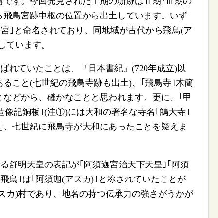
構です。今回発見されたⅠ期の塀跡はⅡ期･Ⅲ期の
る飛鳥宮跡中枢の位置から出土しています。いず
○宮｣と命名されており、同地域が古代から飛鳥(ア
しています。
ばれていたことは、『日本書紀』(720年成立)以
ること(七世紀の飛鳥寺跡も出土)、｢飛鳥寺｣木簡
となどから、確かなことと思われます。更に、｢甲
像造像記銅板｣(注①)には大和の著名な寺名｢鵤大寺｣
見え、七世紀に飛鳥寺が大和にあったことを疑えま
える舒明天皇の表記が｢阿須迦宮治天下天皇｣｢阿須
｢飛鳥｣は｢阿須迦(アスカ)｣と称されていたことが
スカ)村であり、地名の持つ伝承力の強さがうかが