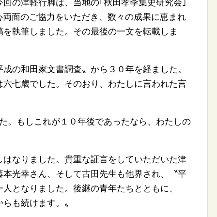
回の津軽行脚は、当地の｢秋田孝季集史研究会｣
物心両面のご協力をいただき、数々の成果に恵まれ
稿を執筆しました。その最後の一文を転載しま
成の和田家文書調査〟から３０年を経ました。
は六七歳でした。そのおり、わたしに言われた言
た。もしこれが１０年後であったなら、わたしの
はなりました。貴重な証言をしていただいた津
藤本光幸さん、そして古田先生も他界され、〝平
一人となりました。後継の青年たちとともに、
からも続けます。〟