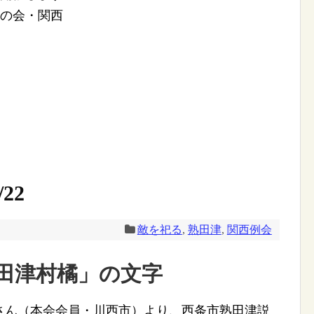
学の会・関西
22
敵を祀る
,
熟田津
,
関西例会
田津村橘」の文字
ん（本会会員・川西市）より、西条市熟田津説