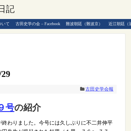
日記
ついて
古田史学の会 – Facebook
難波朝廷（難波京）
近江朝廷（
29
古田史学会報
９号
の紹介
終わりました。今号には久しぶりに不二井伸平