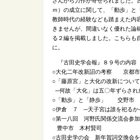
さんから力作が寄せられました。
ｍ）の成立に関して、「動歩」と
教師時代の経験なども踏まえた内
きませんが、間違いなく優れた論
る２編を掲載しました。こちらも
に。
『古田史学会報』８９号の内容
○大化二年改新詔の考察 京都市
○「藤原宮」と大化の改新についてI
─何故「大化」は五〇年ずらされ
○「動歩」と「静歩」 交野市 
○伊倉 ７ ─天子宮は誰を祀る
○第一八回 河野氏関係交流会参
豊中市 木村賢司
○古田史学の会 新年賀詞交換会