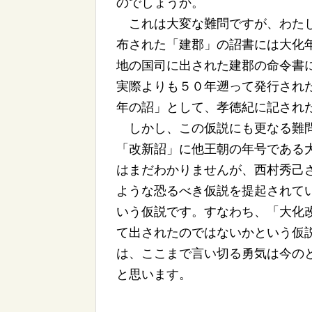
のでしょうか。
これは大変な難問ですが、わたし
布された「建郡」の詔書には大化
地の国司に出された建郡の命令書
実際よりも５０年遡って発行され
年の詔」として、孝徳紀に記され
しかし、この仮説にも更なる難問
「改新詔」に他王朝の年号である
はまだわかりませんが、西村秀己
ような恐るべき仮説を提起されて
いう仮説です。すなわち、「大化
て出されたのではないかという仮
は、ここまで言い切る勇気は今の
と思います。