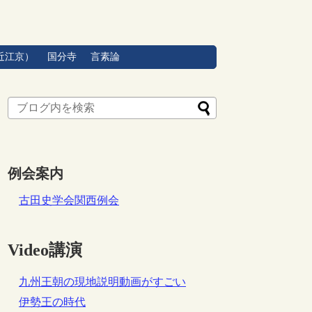
近江京）
国分寺
言素論
例会案内
古田史学会関西例会
Video講演
九州王朝の現地説明動画がすごい
伊勢王の時代