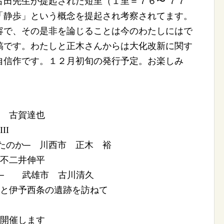
古田先生が提起された短里（１里＝７６〜 ７７
「静歩」という概念を提起され考察されてます。
容で、その是非を論じることは今のわたしにはで
稿です。わたしと正木さんからは大化改新に関す
自信作です。１２月初旬の発行予定。お楽しみ
 古賀達也
II
たのか─ 川西市 正木 裕
不二井伸平
か─ 武雄市 古川清久
加と伊予西条の遺跡を訪ねて
を開催します