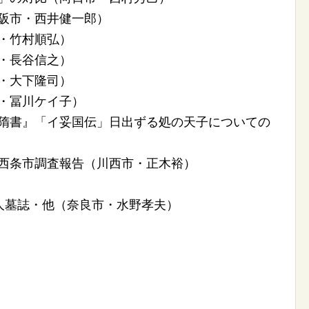
大阪市・西井健一郎）
市・竹村順弘）
市・長谷信之）
市・大下隆司）
市・冨川ケイ子）
ー『隋書』「イ妥国伝」日出ずる処の天子についての
か・西条市調査報告（川西市・正木裕）
墓誌・他（奈良市・水野孝夫）