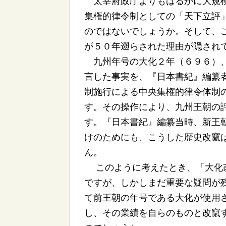
太宰府政庁よりもはるかに大規模
集権的律令制としての「天下立評
のではないでしょうか。そして、
が５０年遡らされた理由が隠され
九州年号の大化２年（６９６）、
言した事実を、『日本書紀』編纂
制施行による中央集権的律令体制
す。その操作により、九州王朝の
す。『日本書紀』編纂当時、新王
けのためにも、こうした歴史改竄
ん。
このように考えたとき、「大化改
ですが、しかしまだ重要な疑問が
て前王朝の年号である大化が使用
し、その業績を自らのものと改竄