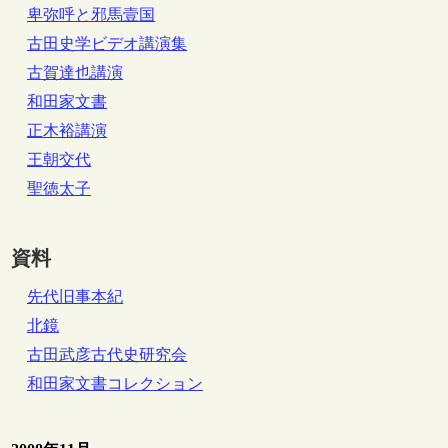
卑弥呼と邪馬壹国
古田史学ビデオ講演集
古賀達也講演
和田家文書
正木裕講演
王朝交代
聖徳太子
資料
先代旧事本紀
北鏡
古田武彦古代史研究会
和田家文書コレクション