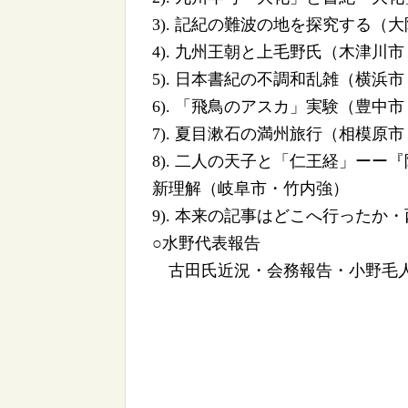
3). 記紀の難波の地を探究する（
4). 九州王朝と上毛野氏（木津川
5). 日本書紀の不調和乱雑（横浜
6). 「飛鳥のアスカ」実験（豊中
7). 夏目漱石の満州旅行（相模原
8). 二人の天子と「仁王経」ー
新理解（岐阜市・竹内強）
9). 本来の記事はどこへ行った
○水野代表報告
古田氏近況・会務報告・小野毛人