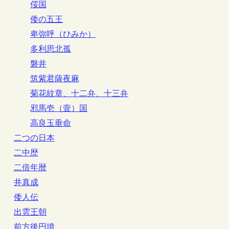
俀国
倭の五王
卑弥呼（ひみか）
多利思北孤
磐井
筑紫君薩夜麻
菊花紋章、十二弁、十三弁
邪馬壱（壹）国
高良玉垂命
二つの日本
二中歴
二倍年暦
井真成
倭人伝
出雲王朝
前方後円墳