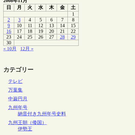
2008年11月
日
月
火
水
木
金
土
1
2
3
4
5
6
7
8
9
10
11
12
13
14
15
16
17
18
19
20
21
22
23
24
25
26
27
28
29
30
« 10月
12月 »
カテゴリー
テレビ
万葉集
中巌円月
九州年号
納音付き九州年号史料
九州王朝（倭国）
伊勢王