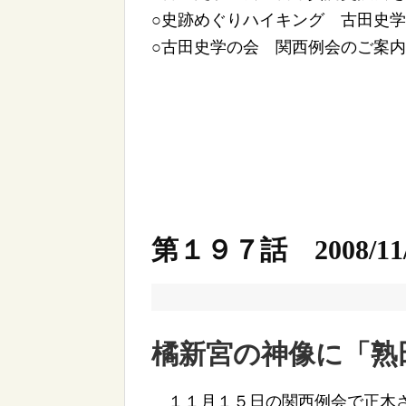
○史跡めぐりハイキング 古田史
○古田史学の会 関西例会のご案内
第１９７話 2008/11/
橘新宮の神像に「熟
１１月１５日の関西例会で正木さ