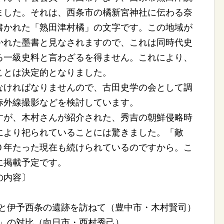
ました。それは、西条市の橘新宮神社に伝わる奈
書かれた「熟田津村橘」の文字です。この地域が
かれた墨書と見なされますので、これは同時代史
る一級史料と言わざるを得ません。これにより、
ことは決定的となりました。
ければなりませんので、古田史学の会として調
赤外線撮影などを検討しています。
が、木村さんが紹介された、秀吉の朝鮮侵略時
により祀られていることには驚きました。「敵
０年たった現在も続けられているのですから。こ
に掲載予定です。
の内容〕
参加と伊予西条の遺跡を訪ねて（豊中市・木村賢司）
大化」の対比（向日市・西村秀己）