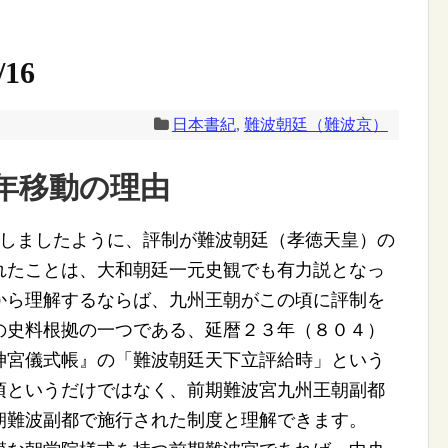
16
日本書紀
,
難波朝廷（難波京）
年移動の理由
介しましたように、評制が難波朝廷（孝徳天皇）の
れたことは、大和朝廷一元史観でも有力説となっ
から理解するならば、九州王朝がこの頃に評制を
の史料根拠の一つである、延暦２３年（８０４）
神宮儀式帳』の「難波朝廷天下立評給時」という
頃というだけではなく、前期難波宮九州王朝副都
朝難波副都で施行された制度と理解できます。