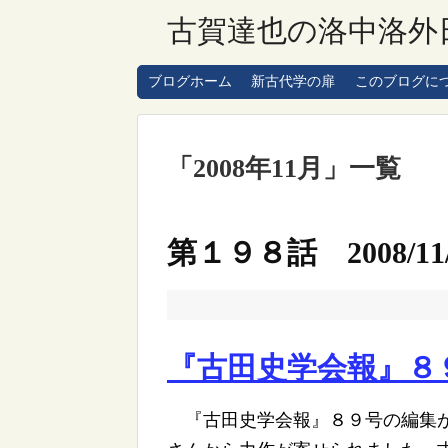
古賀達也の洛中洛外
ブログホーム
新古代学の扉
このブログに
「
2008年11月
」
一覧
第１９８話 2008/11/
『古田史学会報』８
『古田史学会報』８９号の編集が