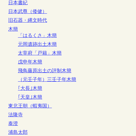
日本書紀
日本武尊（倭健）
旧石器・縄文時代
木簡
「はるくさ」木簡
元岡遺跡出土木簡
太宰府「戸籍」木簡
戊申年木簡
飛鳥藤原出土の評制木簡
（元壬子年）三壬子年木簡
｢大長｣木簡
｢天皇｣木簡
東北王朝（蝦夷国）
法隆寺
泰澄
浦島太郎