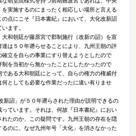
な朝堂院様式を持つ前期難波宮であれば、中央
」を実施するのにまったく相応しい場所と言える
この点にこそ『日本書紀』において、大化改新詔
ています。
大和朝廷が藤原宮で郡制施行（改新の詔）を宣
者達は５０年遡らせることにより、九州王朝の評
の確立を自らの事業にすり替えようとしたので
評制を当初から無かったことにしたかったので
朝である大和朝廷にとって、自らの権力の権威付
は何としても必要な作業だったに違い有りませ
新詔」が５０年遡らされた理由が説明できるの
残っています。それは、何故『日本書紀』におい
されたのか、この疑問です。九州王朝の存在を隠
するのに、なぜ九州年号「大化」を消さなかった