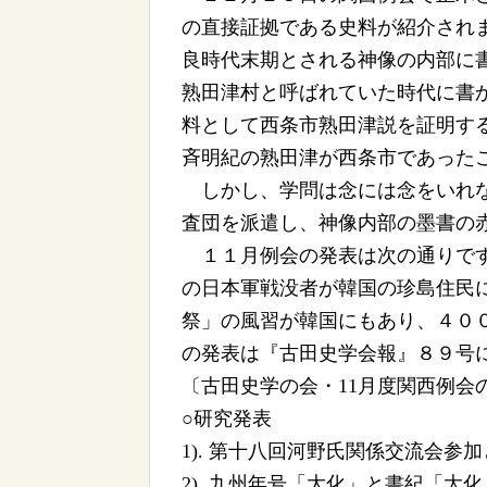
の直接証拠である史料が紹介され
良時代末期とされる神像の内部に
熟田津村と呼ばれていた時代に書
料として西条市熟田津説を証明す
斉明紀の熟田津が西条市であった
しかし、学問は念には念をいれな
査団を派遣し、神像内部の墨書の
１１月例会の発表は次の通りです
の日本軍戦没者が韓国の珍島住民
祭」の風習が韓国にもあり、４０
の発表は『古田史学会報』８９号
〔古田史学の会・11月度関西例会
○研究発表
1). 第十八回河野氏関係交流会
2). 九州年号「大化」と書紀「