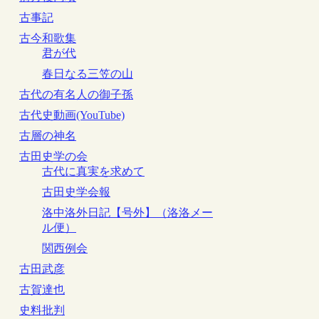
古事記
古今和歌集
君が代
春日なる三笠の山
古代の有名人の御子孫
古代史動画(YouTube)
古層の神名
古田史学の会
古代に真実を求めて
古田史学会報
洛中洛外日記【号外】（洛洛メー
ル便）
関西例会
古田武彦
古賀達也
史料批判