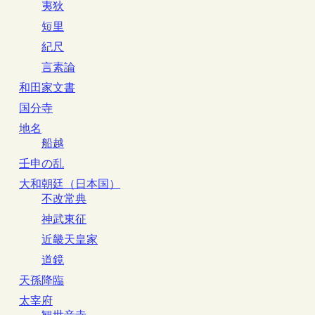
夷狄
短里
紀尺
言素論
和田家文書
国分寺
地名
船越
壬申の乱
大和朝廷（日本国）
不改常典
神武東征
近畿天皇家
道鏡
天孫降臨
太宰府