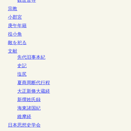
観世音寺
宗教
小郡宮
庚午年籍
役小角
敵を祀る
文献
先代旧事本紀
史記
塩尻
夏商周断代行程
大正新脩大蔵経
新撰姓氏録
海東諸国紀
維摩経
日本思想史学会