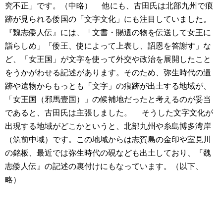
究不正」です。（中略）
他にも、古田氏は北部九州で痕
跡が見られる倭国の「文字文化」にも注目していました。
『魏志倭人伝』には、「文書・賜遺の物を伝送して女王に
詣らしめ」「倭王、使によって上表し、詔恩を答謝す」な
ど、「女王国」が文字を使って外交や政治を展開したこと
をうかがわせる記述があります。そのため、弥生時代の遺
跡や遺物からもっとも「文字」の痕跡が出土する地域が、
「女王国（邪馬壹国）」の候補地だったと考えるのが妥当
であると、古田氏は主張しました。
そうした文字文化が
出現する地域がどこかというと、北部九州や糸島博多湾岸
（筑前中域）です。この地域からは志賀島の金印や室見川
の銘板、最近では弥生時代の硯なども出土しており、『魏
志倭人伝』の記述の裏付けにもなっています。（以下、
略）