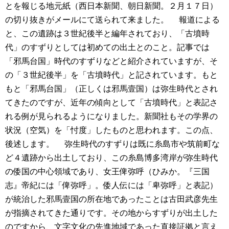
とを報じる地元紙（西日本新聞、朝日新聞。２月１７日）
の切り抜きがメールにて送られて来ました。
報道による
と、この遺跡は３世紀後半と編年されており、「古墳時
代」のすずりとしては初めての出土とのこと。記事では
「邪馬台国」時代のすずりなどと紹介されていますが、そ
の「３世紀後半」を「古墳時代」と記されています。もと
もと「邪馬台国」（正しくは邪馬壹国）は弥生時代とされ
てきたのですが、近年の傾向として「古墳時代」と表記さ
れる例が見られるようになりました。新聞社もその学界の
状況（空気）を「忖度」したものと思われます。この点、
後述します。
弥生時代のすずりは既に糸島市や筑前町な
ど４遺跡から出土しており、この糸島博多湾岸が弥生時代
の倭国の中心領域であり、女王俾弥呼（ひみか。『三国
志』帝紀には「俾弥呼」。倭人伝には「卑弥呼」と表記）
が統治した邪馬壹国の所在地であったことは古田武彦先生
が指摘されてきた通りです。その地からすずりが出土した
のですから、文字文化の先進地域であった直接証拠と言え