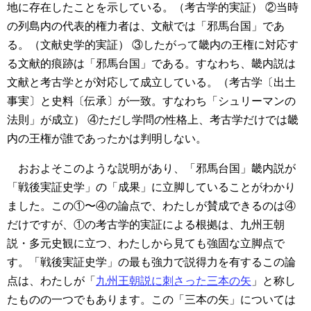
地に存在したことを示している。（考古学的実証）
②当時
の列島内の代表的権力者は、文献では「邪馬台国」であ
る。（文献史学的実証）
③したがって畿内の王権に対応す
る文献的痕跡は「邪馬台国」である。すなわち、畿内説は
文献と考古学とが対応して成立している。（考古学〔出土
事実〕と史料〔伝承〕が一致。すなわち「シュリーマンの
法則」が成立）
④ただし学問の性格上、考古学だけでは畿
内の王権が誰であったかは判明しない。
おおよそこのような説明があり、「邪馬台国」畿内説が
「戦後実証史学」の「成果」に立脚していることがわかり
ました。この①〜④の論点で、わたしが賛成できるのは④
だけですが、①の考古学的実証による根拠は、九州王朝
説・多元史観に立つ、わたしから見ても強固な立脚点で
す。「戦後実証史学」の最も強力で説得力を有するこの論
点は、わたしが「
九州王朝説に刺さった三本の矢
」と称し
たものの一つでもあります。この「三本の矢」については