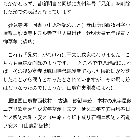
もかかわらず、昔噺聞書と同様に九州年号「兄弟」を削除
した形での表記となっています。
妙寛寺跡 同書（中原雑記のこと）云山鹿郡西牧村字小
屋敷ニ妙寛寺ト云ル寺アリ人皇卅代 欽明天皇元年戊寅ノ
御草創（後略）
これも「兄弟」がなければ干支は戊寅になりません。こ
ちらも単純な削除のようです。
ところで中原雑記によれ
ば、その後妙寛寺は戦国時代庇護者であった隈部氏が没落
したことから廃寺となったとされていますが、その廃寺跡
はどうなったのでしょうか。山鹿市史別巻によれば、
肥後国山鹿郡西牧村
古迹 妙勧寺迹 本村の東字屋敷
ニアリ欽明天皇戊寅年草創ト云フ 延久三年辛亥再興春日
作ノ釈迦木像ヲ安ス（中略）今畑ト成リ石祠ニ釈迦ノ石造
ヲ安ス
（山鹿郡誌抄）