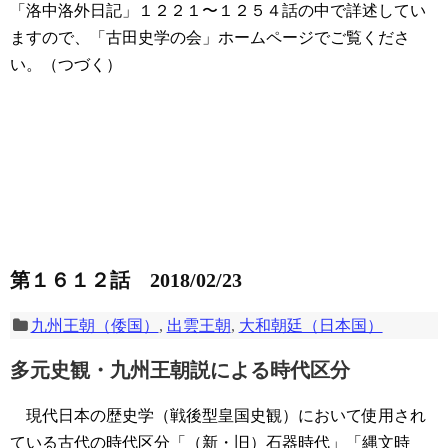
「洛中洛外日記」１２２１〜１２５４話の中で詳述してい
ますので、「古田史学の会」ホームページでご覧くださ
い。（つづく）
第１６１２話 2018/02/23
九州王朝（倭国）
,
出雲王朝
,
大和朝廷（日本国）
多元史観・九州王朝説による時代区分
現代日本の歴史学（戦後型皇国史観）において使用され
ている古代の時代区分「（新・旧）石器時代」「縄文時