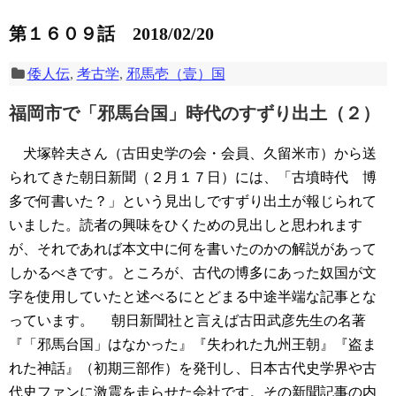
第１６０９話 2018/02/20
倭人伝
,
考古学
,
邪馬壱（壹）国
福岡市で「邪馬台国」時代のすずり出土（２）
犬塚幹夫さん（古田史学の会・会員、久留米市）から送
られてきた朝日新聞（２月１７日）には、「古墳時代 博
多で何書いた？」という見出しですずり出土が報じられて
いました。読者の興味をひくための見出しと思われます
が、それであれば本文中に何を書いたのかの解説があって
しかるべきです。ところが、古代の博多にあった奴国が文
字を使用していたと述べるにとどまる中途半端な記事とな
っています。
朝日新聞社と言えば古田武彦先生の名著
『「邪馬台国」はなかった』『失われた九州王朝』『盗ま
れた神話』（初期三部作）を発刊し、日本古代史学界や古
代史ファンに激震を走らせた会社です。その新聞記事の内