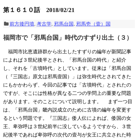
第１６１０話 2018/02/21
前方後円墳
,
考古学
,
邪馬台国
,
邪馬壱（壹）国
福岡市で「邪馬台国」時代のすずり出土（３）
福岡市比恵遺跡群から出土したすずりの編年が新聞記事
によれぱ３世紀後半とされ、「邪馬台国の時代」と紹介
し、それを「古墳時代」としています。従来は「邪馬台国
（『三国志』原文は邪馬壹国）」は弥生時代とされてきた
にもかかわらず、今回の記事では「古墳時代」とされたの
ですが、そこには性格が異なる二つの学問上の重要な問題
があります。そのことについて説明します。
まず一つ目
は、「邪馬台国」畿内説成立のために古墳の編年を変更す
るという問題です。『三国志』倭人伝によれば、倭国の女
王、卑弥呼は３世紀前半に没しているようですから、３世
紀後半であれば卑弥呼の次代の壹与が女王に共立された時