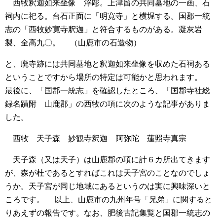
西牧釈迦如来坐像 浮彫。上津留の共同墓地の一画、石
祠内に祀る。台石正面に「明寛寺」と横堀する。国郡一統
志の「西牧妙寛寺釈迦」と符合するものがある。凝灰岩
製、全高九〇。
（山鹿市の石造物）
と、廃寺跡には共同墓地と釈迦如来坐像を収めた石祠ある
ということですから場所の特定は可能かと思われます。
最後に、「国郡一統志」を確認したところ、「国郡寺社総
録名蹟附 山鹿郡」の西牧の項に次のような記事がありま
した。
西牧 天子森 妙観寺釈迦 阿弥陀 蓮照寺真宗
天子森（又は天子）は山鹿郡の項に計６カ所出てきます
が、森が杜であるとすればこれは天子宮のことなのでしょ
うか。天子宮が同じ地域にあるというのは実に興味深いと
ころです。
以上、山鹿市の九州年号「兄弟」に関すると
りあえずの報告です。なお、肥後古記集覧と国郡一統志の