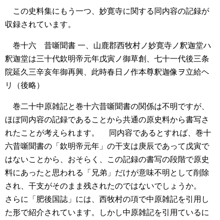
この史料集にもう一つ、妙寛寺に関する同内容の記録が
収録されています。
巻十六 昔噺聞書
一、山鹿郡西牧村ノ妙寛寺ノ釈迦堂ハ
釈迦堂は三十代欽明帝元年戊寅ノ御草創、七十一代後三条
院延久三辛亥年御再興、此時春日ノ作本尊釈迦像ヲ立給ヘ
リ（後略）
巻二十中原雑記と巻十六昔噺聞書の関係は不明ですが、
ほぼ同内容の記録であることから共通の原史料から書写さ
れたことが考えられます。
同内容であるとすれば、巻十
六昔噺聞書の「欽明帝元年」の干支は庚辰であって戊寅で
はないことから、おそらく、この記録の書写の段階で原史
料にあったと思われる「兄弟」だけが意味不明として削除
され、干支がそのまま残されたのではないでしょうか。
さらに「肥後国誌」には、西牧村の項で中原雑記を引用し
た形で紹介されています。しかし中原雑記を引用ているに