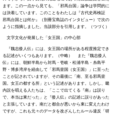
ます。この一点から見ても、「邪馬台国」論争は学問的に
は決着しています。このことをわたしは『古代史再検証
邪馬台国とは何か』（別冊宝島誌のインタビュー）で次の
ように指摘しました。当該部分を引用します。（つづく）
文字文化が発展した「女王国」の中心部
『魏志倭人伝』には、女王国の場所がある程度推定でき
る記述がいくつもあります。（中略）
また『魏志倭人
伝』には、朝鮮半島から対馬・壱岐・松浦半島・糸島平
野・博多湾岸を経由して「邪馬壹国（女王国）」に至った
ことが記されていますが、その最後に「南、至る邪馬壹
国。女王の都する所」という記述があります。しかし、畿
内説を唱える人たちは、「ここで出てくる『南』は誤り
で、本当は東だった」と『倭人伝』の記述に誤りがあった
と主張しています。南だと都合が悪いから東に変えたわけ
ですが、これも元々のデータを改ざんしたルール違反「研