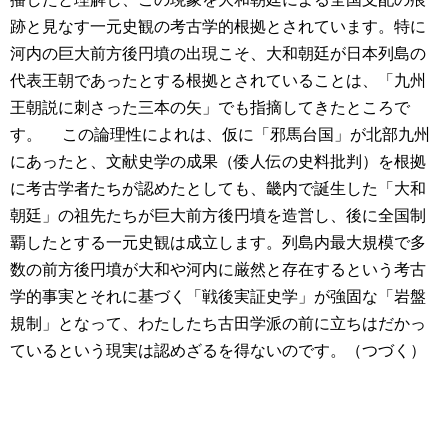
跡と見なす一元史観の考古学的根拠とされています。特に
河内の巨大前方後円墳の出現こそ、大和朝廷が日本列島の
代表王朝であったとする根拠とされていることは、「九州
王朝説に刺さった三本の矢」でも指摘してきたところで
す。
この論理性によれは、仮に「邪馬台国」が北部九州
にあったと、文献史学の成果（倭人伝の史料批判）を根拠
に考古学者たちが認めたとしても、畿内で誕生した「大和
朝廷」の祖先たちが巨大前方後円墳を造営し、後に全国制
覇したとする一元史観は成立します。列島内最大規模で多
数の前方後円墳が大和や河内に厳然と存在するという考古
学的事実とそれに基づく「戦後実証史学」が強固な「岩盤
規制」となって、わたしたち古田学派の前に立ちはだかっ
ているという現実は認めざるを得ないのです。（つづく）