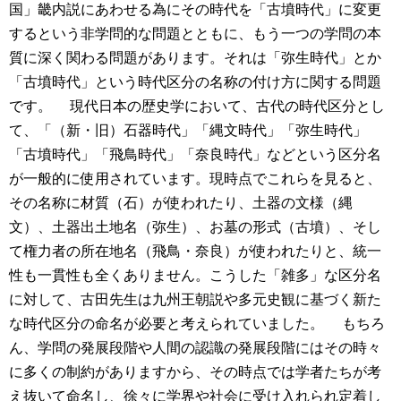
国」畿内説にあわせる為にその時代を「古墳時代」に変更
するという非学問的な問題とともに、もう一つの学問の本
質に深く関わる問題があります。それは「弥生時代」とか
「古墳時代」という時代区分の名称の付け方に関する問題
です。
現代日本の歴史学において、古代の時代区分とし
て、「（新・旧）石器時代」「縄文時代」「弥生時代」
「古墳時代」「飛鳥時代」「奈良時代」などという区分名
が一般的に使用されています。現時点でこれらを見ると、
その名称に材質（石）が使われたり、土器の文様（縄
文）、土器出土地名（弥生）、お墓の形式（古墳）、そし
て権力者の所在地名（飛鳥・奈良）が使われたりと、統一
性も一貫性も全くありません。こうした「雑多」な区分名
に対して、古田先生は九州王朝説や多元史観に基づく新た
な時代区分の命名が必要と考えられていました。
もちろ
ん、学問の発展段階や人間の認識の発展段階にはその時々
に多くの制約がありますから、その時点では学者たちが考
え抜いて命名し、徐々に学界や社会に受け入れられ定着し