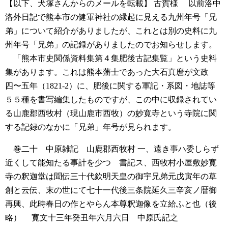
【以下、犬塚さんからのメールを転載】
古賀様
以前洛中
洛外日記で熊本市の健軍神社の縁起に見える九州年号「兄
弟」について紹介がありましたが、これとは別の史料に九
州年号「兄弟」の記録がありましたのでお知らせします。
「熊本市史関係資料集第４集肥後古記集覧」という史料
集があります。これは熊本藩士であった大石真麿が文政
四〜五年（1821-2）に、肥後に関する軍記・系図・地誌等
５５種を書写編集したものですが、この中に収録されてい
る山鹿郡西牧村（現山鹿市西牧）の妙寛寺という寺院に関
する記録のなかに「兄弟」年号が見られます。
巻二十 中原雑記 山鹿郡西牧村
一、遠き事ハ委しらず
近くして能知たる事計を少つゝ書記ス、西牧村小屋敷妙寛
寺の釈迦堂は聞伝三十代欽明天皇の御宇兄弟元戊寅年の草
創と云伝、末の世にて七十一代後三条院延久三辛亥ノ暦御
再興、此時春日の作とやらん本尊釈迦像を立給ふと也（後
略）
寛文十三年癸丑年六月六日 中原氏記之