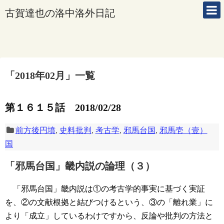
古賀達也の洛中洛外日記
「
2018年02月
」
一覧
第１６１５話 2018/02/28
前方後円墳
,
史料批判
,
考古学
,
邪馬台国
,
邪馬壱（壹）
国
「邪馬台国」畿内説の論理（３）
「邪馬台国」畿内説は①の考古学的事実に基づく実証
を、②の文献根拠と結びつけるという、③の「離れ業」に
より「成立」しているわけですから、反論や批判の方法と