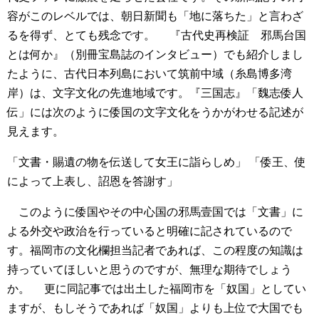
容がこのレベルでは、朝日新聞も「地に落ちた」と言わざ
るを得ず、とても残念です。
『古代史再検証 邪馬台国
とは何か』（別冊宝島誌のインタビュー）でも紹介しまし
たように、古代日本列島において筑前中域（糸島博多湾
岸）は、文字文化の先進地域です。『三国志』「魏志倭人
伝」には次のように倭国の文字文化をうかがわせる記述が
見えます。
「文書・賜遺の物を伝送して女王に詣らしめ」
「倭王、使
によって上表し、詔恩を答謝す」
このように倭国やその中心国の邪馬壹国では「文書」に
よる外交や政治を行っていると明確に記されているので
す。福岡市の文化欄担当記者であれば、この程度の知識は
持っていてほしいと思うのですが、無理な期待でしょう
か。
更に同記事では出土した福岡市を「奴国」としてい
ますが、もしそうであれば「奴国」よりも上位で大国でも