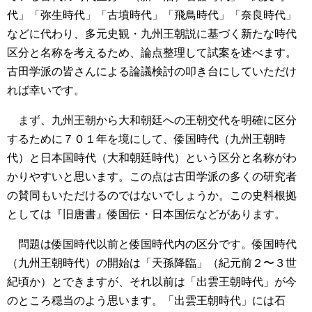
代」「弥生時代」「古墳時代」「飛鳥時代」「奈良時代」
などに代わり、多元史観・九州王朝説に基づく新たな時代
区分と名称を考えるため、論点整理して試案を述べます。
古田学派の皆さんによる論議検討の叩き台にしていただけ
れば幸いです。
まず、九州王朝から大和朝廷への王朝交代を明確に区分
するために７０１年を境にして、倭国時代（九州王朝時
代）と日本国時代（大和朝廷時代）という区分と名称がわ
かりやすいと思います。この点は古田学派の多くの研究者
の賛同もいただけるのではないでしょうか。この史料根拠
としては『旧唐書』倭国伝・日本国伝などがあります。
問題は倭国時代以前と倭国時代内の区分です。倭国時代
（九州王朝時代）の開始は「天孫降臨」（紀元前２〜３世
紀頃か）とできますが、それ以前は「出雲王朝時代」が今
のところ穏当のよう思います。「出雲王朝時代」には石