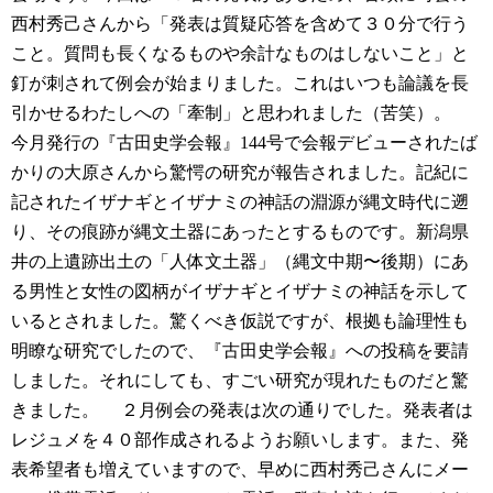
西村秀己さんから「発表は質疑応答を含めて３０分で行う
こと。質問も長くなるものや余計なものはしないこと」と
釘が刺されて例会が始まりました。これはいつも論議を長
引かせるわたしへの「牽制」と思われました（苦笑）。
今月発行の『古田史学会報』144号で会報デビューされたば
かりの大原さんから驚愕の研究が報告されました。記紀に
記されたイザナギとイザナミの神話の淵源が縄文時代に遡
り、その痕跡が縄文土器にあったとするものです。新潟県
井の上遺跡出土の「人体文土器」（縄文中期〜後期）にあ
る男性と女性の図柄がイザナギとイザナミの神話を示して
いるとされました。驚くべき仮説ですが、根拠も論理性も
明瞭な研究でしたので、『古田史学会報』への投稿を要請
しました。それにしても、すごい研究が現れたものだと驚
きました。
２月例会の発表は次の通りでした。発表者は
レジュメを４０部作成されるようお願いします。また、発
表希望者も増えていますので、早めに西村秀己さんにメー