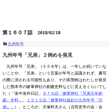
第１６０７話 2018/02/18
九州年号
九州年号「兄弟」２例めを発見
九州年号「兄弟」（５５８年）は、一年しか続いていな
いことや、「兄弟」という言葉が年号と認識されず、書写
の際に消される可能性もあり、その実用例はわたしが発見
した熊本市の健軍神社の創建史料などに見えるくらいでし
た（「洛中洛外日記」
９７９話「健軍神社『兄弟元年創
建』史料」
。
１２１５話「健軍神社縁起の九州年号『兄
弟』」
）。ところが、犬塚幹夫さん（古田史学の会・会