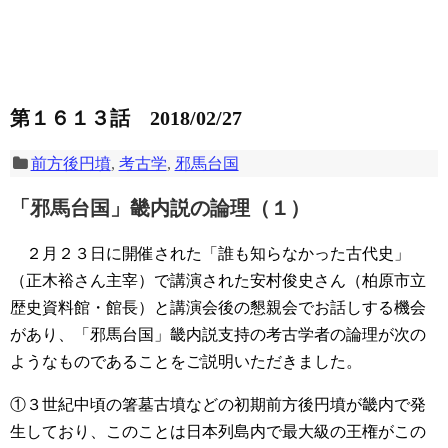
第１６１３話 2018/02/27
前方後円墳
,
考古学
,
邪馬台国
「邪馬台国」畿内説の論理（１）
２月２３日に開催された「誰も知らなかった古代史」
（正木裕さん主宰）で講演された安村俊史さん（柏原市立
歴史資料館・館長）と講演会後の懇親会でお話しする機会
があり、「邪馬台国」畿内説支持の考古学者の論理が次の
ようなものであることをご説明いただきました。
①３世紀中頃の箸墓古墳などの初期前方後円墳が畿内で発
生しており、このことは日本列島内で最大級の王権がこの