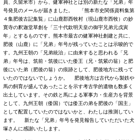
員、久留米市）から、健軍神社とは別の新たな「兄弟」年
号発見のメールが届きました。
「熊本市史関係資料集第
４集肥後古記集覧」に山鹿郡西牧村（現山鹿市西牧）の妙
寛寺の釈迦堂草創を「三十代欽明天皇の御宇兄弟元戊寅
年」とするものです。熊本市最古の健軍神社創建と共に、
肥後（山鹿）に「兄弟」年号が残っていたことは示唆的で
す。九州王朝の「兄弟統治」に由来すると思われる「兄
弟」年号は、筑前・筑後にいた倭王（兄・筑紫の翁）と肥
後にいた弟（肥後の翁）の痕跡として、肥後地方に残って
いたのではないでしょうか。
肥後地方は古代から製鉄や
馬の飼育が盛んであったことを示す考古学的遺物も数多く
出土しています。その鉄と馬による軍事力・生産力を背景
として、九州王朝（倭国）では倭王の弟を肥後の「国主」
として配置していたのではないかと、わたしは推測してい
ます。
新たな「兄弟」年号を発見報告していただいた犬
塚さんに感謝いたします。