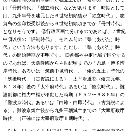
は「冊封時代」「独立時代」などがあります。時期として
は、九州年号を建元した６世紀初頭後が「独立時代」、志
賀島の金印授受以後から６世紀初頭頃までが「冊封時代」
となりそうです。
②行政区画で分けるのであれば、７世紀
中頃以後の「評制時代」、それ以前の「県（あがた）時
代」という方法もあります。ただし、「県（あがた）時
代」の開始時期が不明です。
③首都や中枢地域で区分する
のであれば、天孫降臨から４世紀頃までの「糸島・博多湾
岸時代」あるいは「筑前中域時代」。「倭の五王」時代の
「筑後時代」（古賀説による）。太宰府遷都（倭京元年。
６１８年）後の「太宰府時代」あるいは「倭京時代」。難
波副都に権力中枢が移動した時期（６５２〜６８６年）の
「難波京時代」あるいは「白雉・白鳳時代」（古賀説によ
る）。難波京焼亡後から九州王朝滅亡までの「大宰府政庁
時代」（正確には大宰府政庁Ⅱ期時代）。
以上、思いつくままに記してみました。古田学派内での