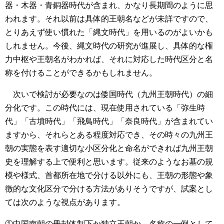
器・木器・青銅器時代が含まれ、かなり長期間のように思
われます。それ以前は具体的王朝名などが未詳ですので、
とりあえず使い慣れた「縄文時代」を用いるのがよいかも
しれません。今後、縄文時代の研究が進展し、具体的な権
力中枢や王朝名がわかれば、それに対応した時代区分と名
称を付けることができるかもしれません。
次いで検討が必要なのは倭国時代（九州王朝時代）の細
分化です。この時代には、現在使用されている「弥生時
代」「古墳時代」「飛鳥時代」「奈良時代」が含まれてい
ますから、それらとある程度対応でき、その時々の九州王
朝の実態を表す適切な小区分化と命名ができれば九州王朝
史を理解する上で便利と思います。従来のようなお墓の規
模や様式、首都所在地で分ける以外にも、王朝の形態や象
徴的な文化区分で分ける方法がありそうですが、試案とし
ては次のような視点があります。
①中国南朝の冊封体制下か独立王朝か。名称の一例として