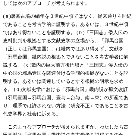
しては次のアプローチが考えられます。
(ａ)箸墓古墳の編年を３世紀中頃ではなく、従来通り４世紀
であることを考古学的に証明する。あるいは、３世紀中頃
ではあり得ないことを証明する。
(ｂ)『三国志』倭人伝の
史料批判を根拠とする文献史学の立場から、「邪馬台国
（正しくは邪馬壹国）」は畿内ではあり得えず、文献を
「邪馬台国」畿内説の根拠とできないことを考古学者に解
説する。
(ｃ)畿内の巨大前方後円墳と『三国志』倭人伝の
中心国の邪馬壹国を関連付ける学問的根拠がないことを説
明する。あるいは関連しているとする根拠の明示を求め
る。
(ｄ)文献史学における「邪馬台国」畿内説が原文改訂
（邪馬壹国→邪馬台国、壹与→台与、南→東）の所産であ
り、理系では許されない方法（研究不正）であることを古
代史学界と社会に訴える。
このようなアプローチが考えられますが、わたしたち古
田学派は「邪馬台国」畿内説の考古学者を説得するのか、