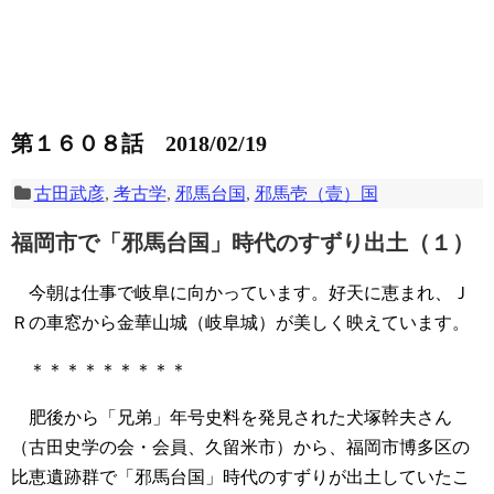
第１６０８話 2018/02/19
古田武彦
,
考古学
,
邪馬台国
,
邪馬壱（壹）国
福岡市で「邪馬台国」時代のすずり出土（１）
今朝は仕事で岐阜に向かっています。好天に恵まれ、Ｊ
Ｒの車窓から金華山城（岐阜城）が美しく映えています。
＊＊＊＊＊＊＊＊＊
肥後から「兄弟」年号史料を発見された犬塚幹夫さん
（古田史学の会・会員、久留米市）から、福岡市博多区の
比恵遺跡群で「邪馬台国」時代のすずりが出土していたこ