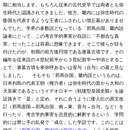
期に相当します。もちろん従来の古代史学では両者とも弥
生時代と認識されてきました。他方、畿内には弥生時代の
倭国を代表するような王者にふさわしい墳丘墓がありませ
んでした。学界の多数説となっている「邪馬台国」畿内説
論者にとって、この考古学的事実が自説に「不都合な真
実」だったことは容易に想像できます。そこで彼らが目を
付けたのが、初期の前方後円墳である箸墓古墳です。その
編年を従来説の４世紀前半から３世紀前半〜中頃とするこ
とで、箸墓古墳を卑弥呼あるいは壹与（台与）の墓と見な
しました。
そもそも「邪馬台国」畿内説というものは、
日本列島の代表王朝（権力者）は弥生時代の昔から大和の
天皇家であるというイデオロギー（戦後型皇国史観）を論
証抜きで「是」と定め、それに合うように倭人伝の原文改
訂（邪馬壹国→邪馬台国、南→東、壹与→台与、など）を
行ったり、考古学的事実を恣意的に解釈するという、学問
的には禁じ手の乱発で「成立」した学説です。このことは