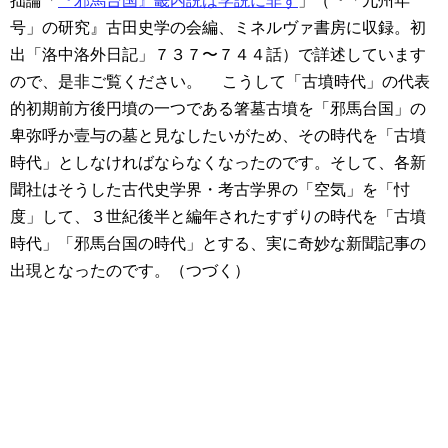
拙論「
『邪馬台国』畿内説は学説に非ず
」（『「九州年
号」の研究』古田史学の会編、ミネルヴァ書房に収録。初
出「洛中洛外日記」７３７〜７４４話）で詳述しています
ので、是非ご覧ください。
こうして「古墳時代」の代表
的初期前方後円墳の一つである箸墓古墳を「邪馬台国」の
卑弥呼か壹与の墓と見なしたいがため、その時代を「古墳
時代」としなければならなくなったのです。そして、各新
聞社はそうした古代史学界・考古学界の「空気」を「忖
度」して、３世紀後半と編年されたすずりの時代を「古墳
時代」「邪馬台国の時代」とする、実に奇妙な新聞記事の
出現となったのです。（つづく）