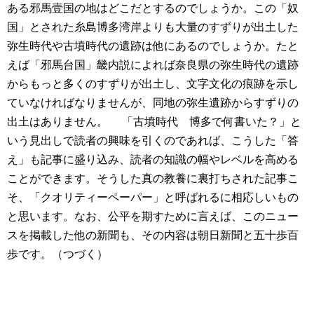
ある邪馬壹国の地はどこだとするのでしょうか。この「奴
国」とされた糸島博多湾岸よりも大量のすずりが出土した
弥生時代や古墳時代の遺跡は他にあるのでしょうか。たと
えば「邪馬台国」畿内説によれば奈良県の弥生時代の遺跡
からもっと多くのすずりが出土し、文字文化の痕跡を示し
ていなければなりませんが、同地の弥生遺跡からすずりの
出土はありません。
「古墳時代 博多で何書いた？」と
いう見出しで読者の興味を引くのであれば、こうした「答
え」も記事に盛り込み、読者の知識の幅やレベルを高める
ことができます。そうした真の教養に裏打ちされた記事こ
そ、「クオリティーペーパー」と呼ばれるに相応しいもの
と思います。なお、公平を期すために言えば、このニュー
スを掲載した他の新聞も、その内容は朝日新聞と五十歩百
歩です。（つづく）