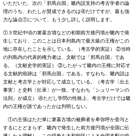
いただいた、次の「邪馬台国」畿内説支持の考古学者の論
理のうち、わたしが賛成できるのは④だけですが、最も強
力な論点①について、もう少し詳しく説明します。
①３世紀中頃の箸墓古墳などの初期前方後円墳が畿内で発
生しており、このことは日本列島内で最大級の王権がこの
地に存在したことを示している。（考古学的実証）
②当時
の列島内の代表的権力者は、文献では「邪馬台国」であ
る。（文献史学的実証）
③したがって畿内の王権に対応す
る文献的痕跡は「邪馬台国」である。すなわち、畿内説は
文献と考古学とが対応して成立している。（考古学〔出土
事実〕と史料〔伝承〕が一致。すなわち「シュリーマンの
法則」が成立）
④ただし学問の性格上、考古学だけでは畿
内の王権が誰であったかは判明しない。
①の主張はただ単に箸墓古墳の被葬者を卑弥呼か壹与と
するにとどまらず、畿内で発生した前方後円墳が全国に伝
播したと理解し、この現象を大和朝廷による全国支配の痕