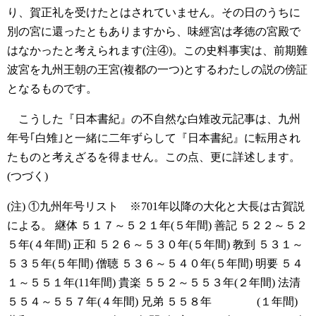
り、賀正礼を受けたとはされていません。その日のうちに
別の宮に還ったともありますから、味經宮は孝徳の宮殿で
はなかったと考えられます(注④)。この史料事実は、前期難
波宮を九州王朝の王宮(複都の一つ)とするわたしの説の傍証
となるものです。
こうした『日本書紀』の不自然な白雉改元記事は、九州
年号｢白雉｣と一緒に二年ずらして『日本書紀』に転用され
たものと考えざるを得ません。この点、更に詳述します。
(つづく)
(注)
①九州年号リスト ※701年以降の大化と大長は古賀説
による。
継体 ５１７～５２１年(５年間)
善記 ５２２～５２
５年(４年間)
正和 ５２６～５３０年(５年間)
教到 ５３１～
５３５年(５年間)
僧聴 ５３６～５４０年(５年間)
明要 ５４
１～５５１年(11年間)
貴楽 ５５２～５５３年(２年間)
法清
５５４～５５７年(４年間)
兄弟 ５５８年 (１年間)