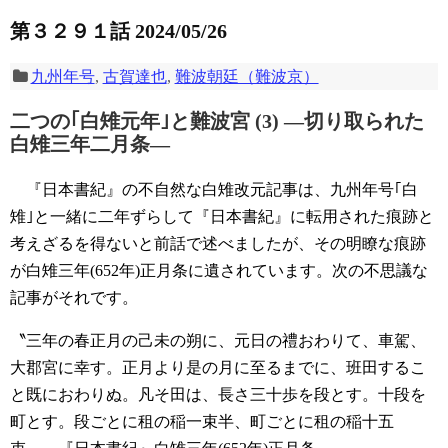
第３２９１話 2024/05/26
九州年号
,
古賀達也
,
難波朝廷（難波京）
二つの｢白雉元年｣と難波宮 (3)
―切り取られた
白雉三年二月条―
『日本書紀』の不自然な白雉改元記事は、九州年号｢白
雉｣と一緒に二年ずらして『日本書紀』に転用された痕跡と
考えざるを得ないと前話で述べましたが、その明瞭な痕跡
が白雉三年(652年)正月条に遺されています。次の不思議な
記事がそれです。
〝三年の春正月の己未の朔に、元日の禮おわりて、車駕、
大郡宮に幸す。正月より是の月に至るまでに、班田するこ
と既におわりぬ。凡そ田は、長さ三十歩を段とす。十段を
町とす。段ごとに租の稲一束半、町ごとに租の稲十五