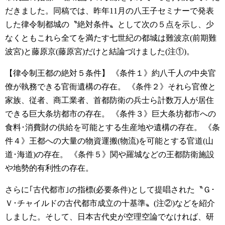
だきました。同稿では、昨年11月の八王子セミナーで発表
した律令制都城の〝絶対条件〟として次の５点を示し、少
なくともこれら全てを満たす七世紀の都城は難波京(前期難
波宮)と藤原京(藤原宮)だけと結論づけました(注①)。
【律令制王都の絶対５条件】
《条件１》約八千人の中央官
僚が執務できる官衙遺構の存在。
《条件２》それら官僚と
家族、従者、商工業者、首都防衛の兵士ら計数万人が居住
できる巨大条坊都市の存在。
《条件３》巨大条坊都市への
食料･消費財の供給を可能とする生産地や遺構の存在。
《条
件４》王都への大量の物資運搬(物流)を可能とする官道(山
道･海道)の存在。
《条件５》関や羅城などの王都防衛施設
や地勢的有利性の存在。
さらに｢古代都市｣の指標(必要条件)として提唱された〝Ｇ･
Ｖ･チャイルドの古代都市成立の十基準〟(注②)などを紹介
しました。そして、日本古代史が空理空論でなければ、研