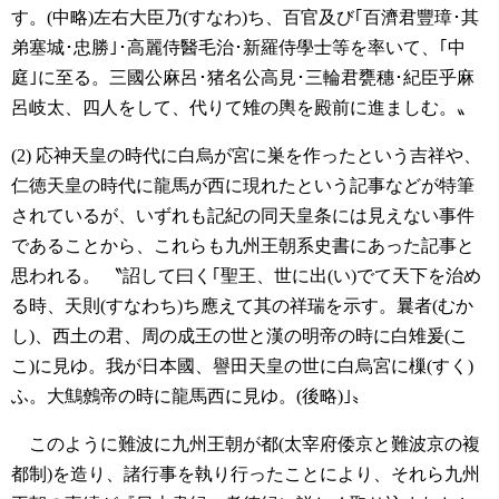
す。(中略)左右大臣乃(すなわ)ち、百官及び｢百濟君豐璋･其
弟塞城･忠勝｣･高麗侍醫毛治･新羅侍學士等を率いて、｢中
庭｣に至る。三國公麻呂･猪名公高見･三輪君甕穗･紀臣乎麻
呂岐太、四人をして、代りて雉の輿を殿前に進ましむ。〟
(2) 応神天皇の時代に白烏が宮に巣を作ったという吉祥や、
仁徳天皇の時代に龍馬が西に現れたという記事などが特筆
されているが、いずれも記紀の同天皇条には見えない事件
であることから、これらも九州王朝系史書にあった記事と
思われる。
〝詔して曰く｢聖王、世に出(い)でて天下を治め
る時、天則(すなわち)ち應えて其の祥瑞を示す。曩者(むか
し)、西土の君、周の成王の世と漢の明帝の時に白雉爰(こ
こ)に見ゆ。我が日本國、譽田天皇の世に白烏宮に樔(すく)
ふ。大鷦鷯帝の時に龍馬西に見ゆ。(後略)｣〟
このように難波に九州王朝が都(太宰府倭京と難波京の複
都制)を造り、諸行事を執り行ったことにより、それら九州