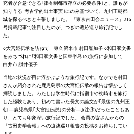
究者が合意できる｢律令制都市存立の必要条件｣と、誰もが
知りうる｢考古学的出土事実｣にのみ基づいて、九州王朝都
城を探るべきと主張しました。
『東京古田会ニュース』216
号掲載記事で注目したのが、つぎの遺跡巡り旅行記でし
た。
○大宮姫伝承を訪ねて 東久留米市 村田智加子
○和田家文書
をみちづれに｢和田家文書と国東半島｣の旅行に参加して
白井市 讃井優子
当地の状況が目に浮かぶような旅行記です。なかでも村田
さんが紹介された鹿児島県の大宮姫伝承の報告は懐かしく
拝読しました。わたしは学生時代に指宿市や枕崎市を旅行
した経験もあり、初めて書いた長文の論文が｢最後の九州王
朝 ―鹿児島県｢大宮姫伝説｣の分析―｣(注③)だったこともあ
り、とても印象深い旅行記でした。
会員の皆さんからの
『古田史学会報』への遺跡巡り報告の投稿をお待ちしてい
ます。