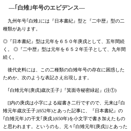
―｢白雉｣年号のエビデンス―
九州年号｢白雉｣には『日本書紀』型と『二中歴』型の二
種類があります。
◎『日本書紀』型は元年を６５０年庚戌として、五年間続
く。
◎『二中歴』型は元年を６５２年壬子として、九年間
続く。
後代史料には、この二種類の白雉年号の存在に困惑した
ためか、次のような表記さえ出現します。
｢白雉元年[庚戌]歳次壬子｣『箕面寺秘密緑起』(注①)
[]内の庚戌は小字による縦書き二行ですので、元来は｢白
雉元年歳次壬子｣(652年)とあった記事に、『日本書紀』の
｢白雉元年｣の干支｢庚戌｣(650年)を小文字で書き加えたもの
と思われます。というのも、元々｢白雉元年[庚戌]｣とあった