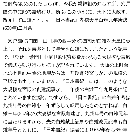
て御寓(あめのしたしら)す。今我が親神祖の知らす所、穴戸
國の中に此の嘉瑞有り。所以(このゆえ)に、天下に大赦す。
改元して白雉とす。〟『日本書紀』孝徳天皇白雉元年庚戌
(650年)二月条
穴戸國(長門国、山口県の西半分)の国司が白雉を天皇に献
上し、それを吉兆として年号を白雉に改元したという記事
で、｢朝廷｣｢紫門｣｢中庭｣｢殿｣(紫宸殿か)がある大規模な宮殿
で儀式を執り行った様子が記されています。
大阪の上町台
地の七世紀中葉の地層からは、前期難波宮しかこの規模の
宮殿は出土していません。『日本書紀』には、このような
大規模な宮殿の創建記事が、二年後の白雉三年九月条に記
されています(注③)。ですから、『日本書紀』の白雉年号は
九州年号の白雉を二年ずらして転用したものとすれば、白
雉三年(652年)の大規模な宮殿創建は、九州年号の白雉元年
に当たりますから、先の白雉献上記事や白雉改元記事も白
雉年号とともに、『日本書紀』編者により652年から650年