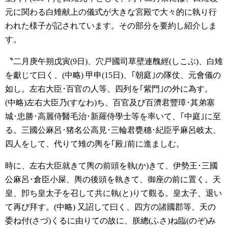
元に関わる白雉献上の儀式が大きな宮殿で大々的に執り行
われた様子が記されています。その部分を要約し紹介しま
す。
〝二月庚午朔戊寅(9日)、穴戸國司草壁連醜經(しこぶ)、白雉
を獻じて曰く、(中略)
甲申(15日)、｢朝庭｣の隊仗、元會儀の
如し。左右大臣･百官の人等、四列を｢紫門｣の外に為す。
(中略)左右大臣乃(すなわ)ち、百官及び百濟君豐璋･其弟塞
城･忠勝･高麗侍醫毛治･新羅侍學士等を率いて、｢中庭｣に至
る。三國公麻呂･猪名公高見･三輪君甕穗･紀臣乎麻呂岐太、
四人をして、代りて雉の輿を｢殿｣前に進ましむ。
時に、左右大臣就きて輿の前頭を執(か)きて、伊勢王･三國
公麻呂･倉臣小屎、輿の後頭を執きて、御座の前に置く。天
皇、卽ち皇太子を召して共に執(と)りて觀る。皇太子、退い
て再び拜す。(中略)
又詔して曰く、四方の諸國郡等、天の
委ね付(さづ)くるに由りての故に、朕總(ふさ)ね臨(のぞ)み