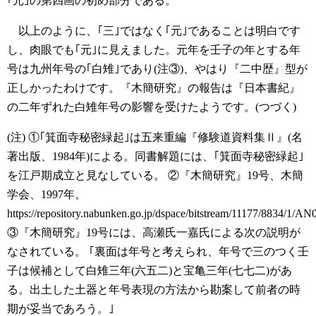
｢元｣の第四画の初め部分である。
以上のように、｢三｣ではなく｢元｣であることは明白です
し、肉眼でも｢元｣に見えました。元年を壬子の年とする年
号は九州年号の｢白雉｣であり(注③)、やはり『二中歴』型が
正しかったわけです。『木簡研究』の報告は『日本書紀』
の二年ずれた白雉年号の影響を受けたようです。(つづく)
(注)
①｢箕面寺秘密緑起｣は五来重編『修験道資料集Ⅱ』(名
著出版、1984年)による。同書解題には、｢箕面寺秘密緑起｣
を江戸期成立と見なしている。
②『木簡研究』19号、木簡
学会、1997年。
https://repository.nabunken.go.jp/dspace/bitstream/11177/8834/1/
③『木簡研究』19号には、高瀬氏一嘉氏による次の説明が
なされている。
｢裏面は年号と考えられ、年号で三のつく壬
子は候補として白雉三年(六五二)と宝亀三年(七七二)があ
る。出土した土器と年号表現の方法から勘案して前者の時
期が妥当であろう。｣