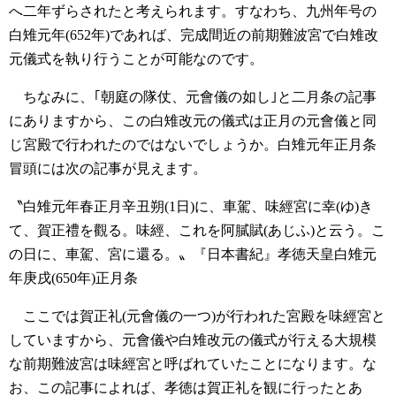
へ二年ずらされたと考えられます。すなわち、九州年号の
白雉元年(652年)であれば、完成間近の前期難波宮で白雉改
元儀式を執り行うことが可能なのです。
ちなみに、｢朝庭の隊仗、元會儀の如し｣と二月条の記事
にありますから、この白雉改元の儀式は正月の元會儀と同
じ宮殿で行われたのではないでしょうか。白雉元年正月条
冒頭には次の記事が見えます。
〝白雉元年春正月辛丑朔(1日)に、車駕、味經宮に幸(ゆ)き
て、賀正禮を觀る。味經、これを阿膩賦(あじふ)と云う。こ
の日に、車駕、宮に還る。〟『日本書紀』孝徳天皇白雉元
年庚戌(650年)正月条
ここでは賀正礼(元會儀の一つ)が行われた宮殿を味經宮と
していますから、元會儀や白雉改元の儀式が行える大規模
な前期難波宮は味經宮と呼ばれていたことになります。な
お、この記事によれば、孝徳は賀正礼を観に行ったとあ