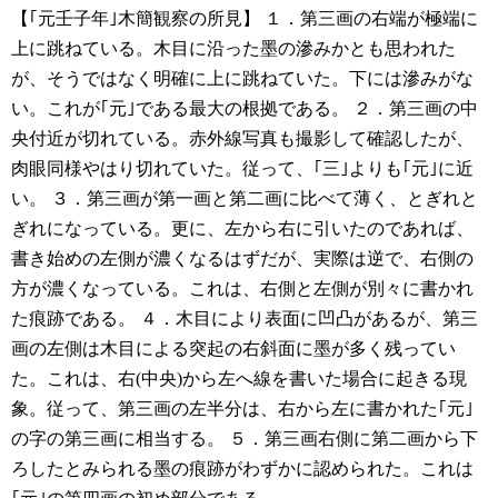
【｢元壬子年｣木簡観察の所見】
１．第三画の右端が極端に
上に跳ねている。木目に沿った墨の滲みかとも思われた
が、そうではなく明確に上に跳ねていた。下には滲みがな
い。これが｢元｣である最大の根拠である。
２．第三画の中
央付近が切れている。赤外線写真も撮影して確認したが、
肉眼同様やはり切れていた。従って、｢三｣よりも｢元｣に近
い。
３．第三画が第一画と第二画に比べて薄く、とぎれと
ぎれになっている。更に、左から右に引いたのであれば、
書き始めの左側が濃くなるはずだが、実際は逆で、右側の
方が濃くなっている。これは、右側と左側が別々に書かれ
た痕跡である。
４．木目により表面に凹凸があるが、第三
画の左側は木目による突起の右斜面に墨が多く残ってい
た。これは、右(中央)から左へ線を書いた場合に起きる現
象。従って、第三画の左半分は、右から左に書かれた｢元｣
の字の第三画に相当する。
５．第三画右側に第二画から下
ろしたとみられる墨の痕跡がわずかに認められた。これは