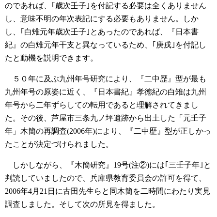
のであれば、｢歳次壬子｣を付記する必要は全くありません
し、意味不明の年次表記にする必要もありません。しか
し、｢白雉元年歳次壬子｣とあったのであれば、『日本書
紀』の白雉元年干支と異なっているため、｢庚戌｣を付記し
たと動機を説明できます。
５０年に及ぶ九州年号研究により、『二中歴』型が最も
九州年号の原姿に近く、『日本書紀』孝徳紀の白雉は九州
年号から二年ずらしての転用であると理解されてきまし
た。その後、芦屋市三条九ノ坪遺跡から出土した「元壬子
年」木簡の再調査(2006年)により、『二中歴』型が正しかっ
たことが決定づけられました。
しかしながら、『木簡研究』19号(注②)には｢三壬子年｣と
判読していましたので、兵庫県教育委員会の許可を得て、
2006年4月21日に古田先生らと同木簡を二時間にわたり実見
調査しました。そして次の所見を得ました。