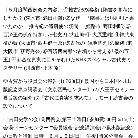
〔５月度関西例会の内容〕
①推古紀の編者は隋書を参考に
したか？ (茨木市･満田正賢)
②なぜ、『隋書』は｢裴世｣と書
いたのか ―推古紀の遣唐使の疑問― (姫路市･野田利郎)
③
百済王の孫が持参した七支刀 (大山崎町･大原重雄)
④神武東
征の嘘 (大阪市･西井健一郎)
⑤古代の｢領地替え｣の痕跡 (東
大阪市･萩野秀公)
⑥百済西南部の古墳から考える｢倭の五
王｣ 不都合な真実に目をそむけたNHKスペシャル古代史ミ
ステリー (川西市･正木 裕)
◎古賀から役員会の報告
(1) 7/28(日)｢倭国から日本国へ｣出
版記念東京講演会〔文京区民センター〕
(2) 八王子セミナー
要旨案の紹介
(3)『古代に真実を求めて』リモート読書会の
設立について
□｢古田史学の会｣関西例会(第三土曜日) 参加費500円
6/15(土)
会場:ドーンセンター
□会員総会･記念講演会(27集出版記念)
の日程と講師
日時 ６月１６日(日) 午後1時30分開会 会