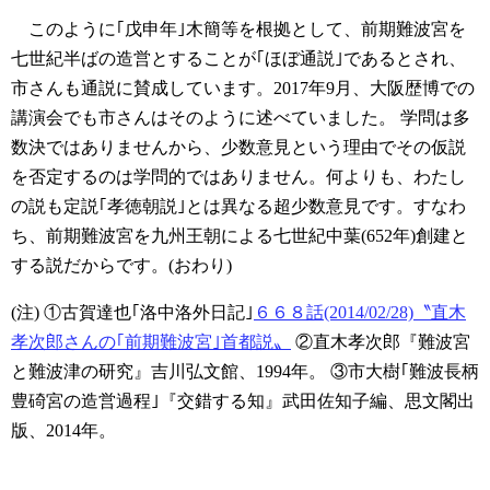
このように｢戊申年｣木簡等を根拠として、前期難波宮を
七世紀半ばの造営とすることが｢ほぼ通説｣であるとされ、
市さんも通説に賛成しています。2017年9月、大阪歴博での
講演会でも市さんはそのように述べていました。
学問は多
数決ではありませんから、少数意見という理由でその仮説
を否定するのは学問的ではありません。何よりも、わたし
の説も定説｢孝徳朝説｣とは異なる超少数意見です。すなわ
ち、前期難波宮を九州王朝による七世紀中葉(652年)創建と
する説だからです。(おわり)
(注)
①古賀達也｢洛中洛外日記｣
６６８話(2014/02/28)〝直木
孝次郎さんの｢前期難波宮｣首都説〟
②直木孝次郎『難波宮
と難波津の研究』吉川弘文館、1994年。
③市大樹｢難波長柄
豊碕宮の造営過程｣『交錯する知』武田佐知子編、思文閣出
版、2014年。