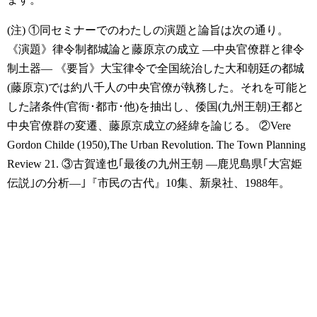
(注)
①同セミナーでのわたしの演題と論旨は次の通り。
《演題》律令制都城論と藤原京の成立 ―中央官僚群と律令
制土器―
《要旨》大宝律令で全国統治した大和朝廷の都城
(藤原京)では約八千人の中央官僚が執務した。それを可能と
した諸条件(官衙･都市･他)を抽出し、倭国(九州王朝)王都と
中央官僚群の変遷、藤原京成立の経緯を論じる。
②Vere
Gordon Childe (1950),The Urban Revolution. The Town Planning
Review 21.
③古賀達也｢最後の九州王朝 ―鹿児島県｢大宮姫
伝説｣の分析―｣『市民の古代』10集、新泉社、1988年。