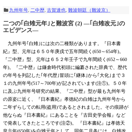
九州年号
,
二中歴
,
古賀達也
,
難波朝廷（難波京）
二つの｢白雉元年｣と難波宮 (2)
―｢白雉改元｣の
エビデンス―
九州年号｢白雉｣には次の二種類があります。『日本書
紀』型、元年は６５０年庚戌で五年間続く(650～654年)。
『二中歴』型、元年は６５２年壬子で九年間続く(652～660
年)。『二中歴』は鎌倉時代初頭に編纂された辞典で、歴代
の年号を列記した｢年代歴｣冒頭に｢継体｣から｢大化｣まで３
１の九州年号(517～700年)が記されています(注①)。５０年
に及ぶ九州年号研究の結果、『二中歴』型が最も九州年号
の原姿に近く、『日本書紀』孝徳紀の白雉は九州年号から
二年ずらしての転用(盗用)であるとされました。その痕跡が
他ならぬ『日本書紀』にあることを『古田史学会報』など
で発表してきたところです(注②)。
『日本書紀』は孝徳天
皇六年(650年)を白雉元年として、同年二月条には、白雉改