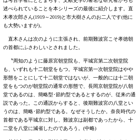
は考古学者にとどまらず、文献史学の著名な研究者からも
述べられていることを本シリーズの最後に紹介します。直
木孝次郎さん(1919～2019)と市大樹さんのお二人です(他に
も大勢いますが)。
直木さんは次のように主張され、前期難波宮こそ孝徳朝
の首都にふさわしいとされました。
〝周知のように藤原宮朝堂院も、平城宮第二次朝堂院
も、いずれも十二朝堂をもつ。平城宮第一次朝堂院はやや
形態をことにして十二朝堂ではないが、一般的には十二朝
堂をもつのが朝堂院の通常の形態で、長岡京朝堂院が八朝
堂であるのは、簡略型･節約型であるとするのが、従来の通
説であった。この通説からすると、後期難波宮の八堂とい
うのは、簡略･節約型である。なぜそうしたか。奈良時代の
首都である平城京に対し、難波京は副都であったから、十
二堂を八堂に減省したのであろう。(中略)