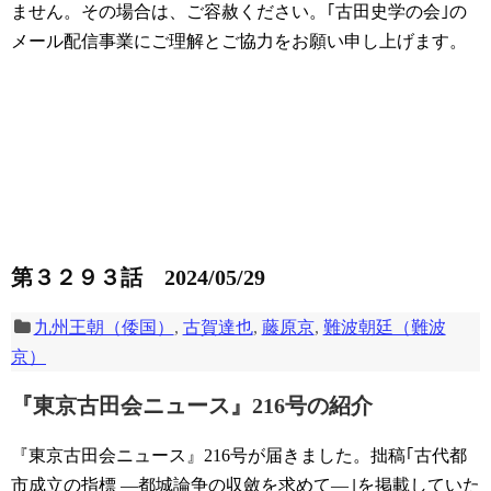
ません。その場合は、ご容赦ください。｢古田史学の会｣の
メール配信事業にご理解とご協力をお願い申し上げます。
第３２９３話 2024/05/29
九州王朝（倭国）
,
古賀達也
,
藤原京
,
難波朝廷（難波
京）
『東京古田会ニュース』216号の紹介
『東京古田会ニュース』216号が届きました。拙稿｢古代都
市成立の指標 ―都城論争の収斂を求めて―｣を掲載していた