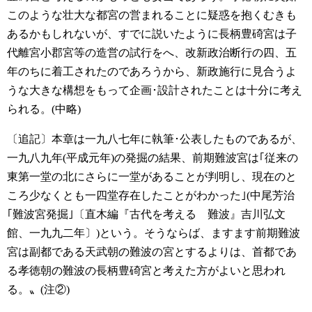
このような壮大な都宮の営まれることに疑惑を抱くむきも
あるかもしれないが、すでに説いたように長柄豊碕宮は子
代離宮小郡宮等の造営の試行をへ、改新政治断行の四、五
年のちに着工されたのであろうから、新政施行に見合うよ
うな大きな構想をもって企画･設計されたことは十分に考え
られる。(中略)
〔追記〕本章は一九八七年に執筆･公表したものであるが、
一九八九年(平成元年)の発掘の結果、前期難波宮は｢従来の
東第一堂の北にさらに一堂があることが判明し、現在のと
ころ少なくとも一四堂存在したことがわかった｣(中尾芳治
｢難波宮発掘｣〔直木編『古代を考える 難波』吉川弘文
館、一九九二年〕)という。そうならば、ますます前期難波
宮は副都である天武朝の難波の宮とするよりは、首都であ
る孝徳朝の難波の長柄豊碕宮と考えた方がよいと思われ
る。〟(注②)