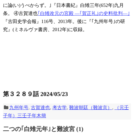
に論(い)うべからず。｣『日本書紀』白雉三年(652年)九月
条。
④古賀達也
｢白雉改元の宮殿 ―｢賀正礼｣の史料批判―｣
『古田史学会報』116号、2013年。後に『｢九州年号｣の研
究』(ミネルヴァ書房、2012年)に収録。
第３２８９話 2024/05/23
九州年号
,
古賀達也
,
考古学
,
難波朝廷（難波京）
,
（元壬
子年）三壬子年木簡
二つの｢白雉元年｣と難波宮 (1)