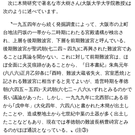
次に木簡研究で著名な市大樹さん(大阪大学大学院教授)は
次のように述べています。
〝一九五四年から続く発掘調査によって、大阪市の上町
台地法円坂の一帯から二時期にわたる宮殿遺構が検出さ
れ、上層を後期難波宮、下層を前期難波宮と呼んでいる。
後期難波宮が聖武朝(七二四～四九)に再興された難波宮であ
ることは異論を聞かない。これに対して前期難波宮は、ほ
ぼ全面に火災痕跡があることから、『日本書紀』朱鳥元年
(六八六)正月乙卯条に｢酉時、難波大蔵省失火、宮室悉焼｣と
記される難波宮に相当すると見てよいが、造営時期を孝徳
朝(六四五～五四)･天武朝(六七二～八六)いずれとみるのかで
長い議論があった。しかし、一九九九年に北西部にある谷
から｢戊申年」(大化四年、六四八)と書かれた木簡が出土し
たことや、造成整地土から七世紀中葉の土器が多く出土し
たことなどもあり、現在では孝徳朝の難波長柄豊碕宮とみ
るのがほぼ通説となっている。〟(注③)