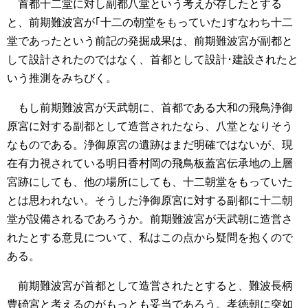
首都十二堂に対し副都八堂という考えが存したとする
と、前期難波宮が｢十二の朝堂をもっていた｣すなわち十二
堂であったという前記の発掘成果は、前期難波宮が副都と
して設計されたのではなく、首都として設計･建設されたと
いう推測をみちびく。
もし前期難波宮が天武朝に、首都である大和の飛鳥浄御
原宮に対する副都として造営されたなら、八堂となりそう
なものである。浄御原宮の遺跡はまだ明確ではないが、現
在有力視されている明日香村岡の飛鳥板蓋宮伝承地の上層
宮跡にしても、他の場所にしても、十二朝堂をもっていた
とは思われない。そうした浄御原宮に対する副都に十二朝
堂が設備されるであろうか。前期難波宮が天武朝に造営さ
れたとする意見について、私はこの点から疑問を抱くので
ある。
前期難波宮が首都として造営されたとすると、難波長柄
豊碕宮と考えるのがもっとも妥当であろう。孝徳朝に突如