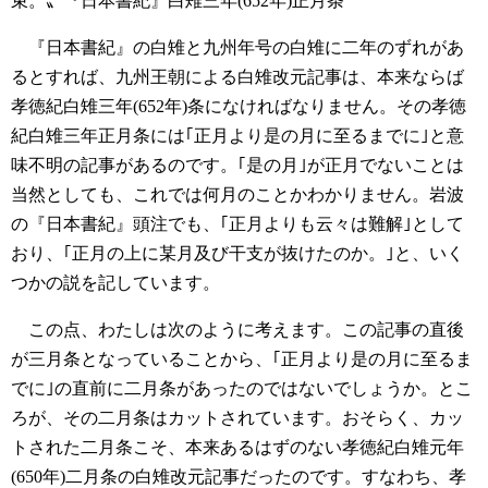
束。〟『日本書紀』白雉三年(652年)正月条
『日本書紀』の白雉と九州年号の白雉に二年のずれがあ
るとすれば、九州王朝による白雉改元記事は、本来ならば
孝徳紀白雉三年(652年)条になければなりません。その孝徳
紀白雉三年正月条には｢正月より是の月に至るまでに｣と意
味不明の記事があるのです。｢是の月｣が正月でないことは
当然としても、これでは何月のことかわかりません。岩波
の『日本書紀』頭注でも、｢正月よりも云々は難解｣として
おり、｢正月の上に某月及び干支が抜けたのか。｣と、いく
つかの説を記しています。
この点、わたしは次のように考えます。この記事の直後
が三月条となっていることから、｢正月より是の月に至るま
でに｣の直前に二月条があったのではないでしょうか。とこ
ろが、その二月条はカットされています。おそらく、カッ
トされた二月条こそ、本来あるはずのない孝徳紀白雉元年
(650年)二月条の白雉改元記事だったのです。すなわち、孝