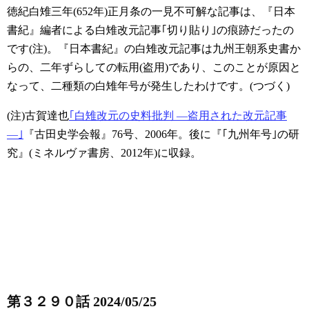
徳紀白雉三年(652年)正月条の一見不可解な記事は、『日本
書紀』編者による白雉改元記事｢切り貼り｣の痕跡だったの
です(注)。『日本書紀』の白雉改元記事は九州王朝系史書か
らの、二年ずらしての転用(盗用)であり、このことが原因と
なって、二種類の白雉年号が発生したわけです。(つづく)
(注)古賀達也
｢白雉改元の史料批判 ―盗用された改元記事
―｣
『古田史学会報』76号、2006年。後に『｢九州年号｣の研
究』(ミネルヴァ書房、2012年)に収録。
第３２９０話 2024/05/25