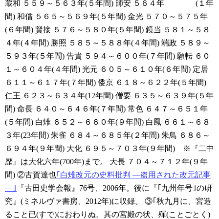
蔵和 ５５９～５６３年(５年間)
師安 ５６４年 (１年
間)
和僧 ５６５～５６９年(５年間)
金光 ５７０～５７５年
(６年間)
賢接 ５７６～５８０年(５年間)
鏡当 ５８１～５８
４年(４年間)
勝照 ５８５～５８８年(４年間)
端政 ５８９～
５９３年(５年間)
告貴 ５９４～６００年(７年間)
願転 ６０
１～６０４年(４年間)
光元 ６０５～６１０年(６年間)
定居
６１１～６１７年(７年間)
倭京 ６１８～６２２年(５年間)
仁王 ６２３～６３４年(12年間)
僧要 ６３５～６３９年(５年
間)
命長 ６４０～６４６年(７年間)
常色 ６４７～６５１年
(５年間)
白雉 ６５２～６６０年(９年間)
白鳳 ６６１～６８
３年(23年間)
朱雀 ６８４～６８５年(２年間)
朱鳥 ６８６～
６９４年(９年間)
大化 ６９５～７０３年(９年間) ※『二中
歴』は大化六年(700年)まで。
大長 ７０４～７１２年(９年
間)
②古賀達也
｢白雉改元の史料批判 ―盗用された改元記事
―｣
『古田史学会報』76号、2006年。後に『｢九州年号｣の研
究』(ミネルヴァ書房、2012年)に収録。
③｢秋九月に、宮造
ること已(すで)におわりぬ。其の宮殿の状、殫(ことごとく)