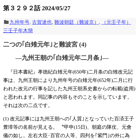
第３２９２話 2024/05/27
九州年号
,
古賀達也
,
難波朝廷（難波京）
,
（元壬子年）
三壬子年木簡
二つの｢白雉元年｣と難波宮 (4)
―九州王朝の｢白雉元年二月条｣―
『日本書紀』孝徳紀白雉元年(650年)二月条の白雉改元記
事は、九州王朝により九州年号の白雉元年(652年)二月に行
われた改元の行事を記した九州王朝系史書からの転載(盗用)
と思われます。同記事の内容もそのことを示しています。
それは次の二点です。
(1) 改元記事には九州王朝への｢人質｣となっていた百済王子
豊璋等の名前が見える。
〝甲申(15日)、朝庭の隊仗、元會
儀の如し。左右大臣･百官の人等、四列を｢紫門｣の外に為