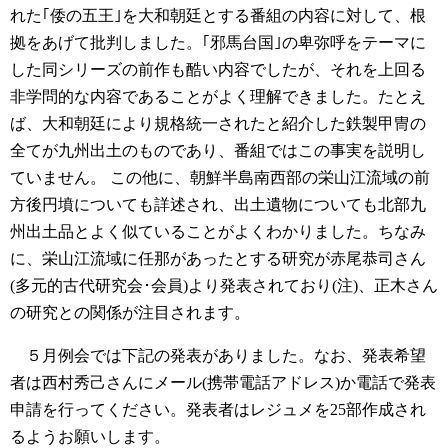
れた｢倭の五王｣を大和朝廷とする番組の内容に対して、根
拠をあげて批判しました。｢邪馬台国｣の卑弥呼をテーマに
した同シリーズの前作も酷い内容でしたが、それを上回る
非学問的な内容であることがよく理解できました。たとえ
ば、大和朝廷により規格統一されたと紹介した鉄製甲冑の
全てが九州出土のものであり、番組ではこの事実を説明し
ていません。
この他に、朝鮮半島南西部の栄山江流域の前
方後円墳についても詳述され、出土遺物についても北部九
州出土品とよく似ていることがよくわかりました。ちなみ
に、栄山江流域に任那があったとする研究が赤尾恭司さん
(多元的古代研究会･会員)より発表されており(注)、正木さん
の研究との関係が注目されます。
５月例会では下記の発表がありました。なお、発表希望
者は西村秀己さんにメール(携帯電話アドレス)か電話で発表
申請を行ってください。発表者はレジュメを25部作成され
るようお願いします。