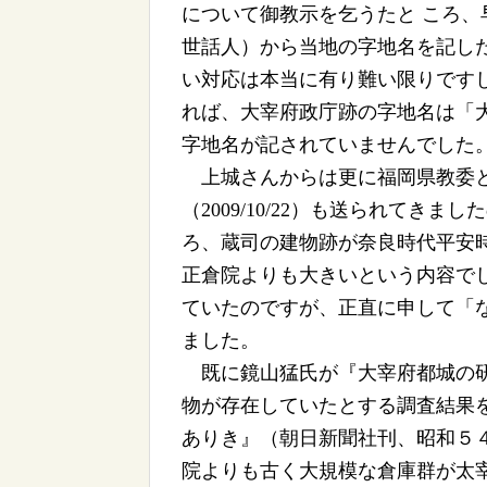
について御教示を乞うたと ころ
世話人）から当地の字地名を記し
い対応は本当に有り難い限りです
れば、大宰府政庁跡の字地名は「
字地名が記されていませんでした
上城さんからは更に福岡県教委と
（2009/10/22）も送られて
ろ、蔵司の建物跡が奈良時代平安
正倉院よりも大きいという内容で
ていたのですが、正直に申して「
ました。
既に鏡山猛氏が『大宰府都城の研
物が存在していたとする調査結果
ありき』（朝日新聞社刊、昭和５
院よりも古く大規模な倉庫群が太