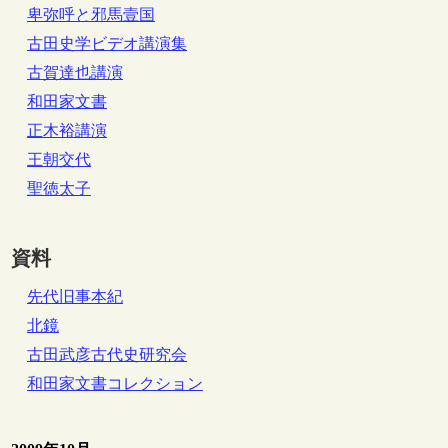
卑弥呼と邪馬壹国
古田史学ビデオ講演集
古賀達也講演
和田家文書
正木裕講演
王朝交代
聖徳太子
資料
先代旧事本紀
北鏡
古田武彦古代史研究会
和田家文書コレクション