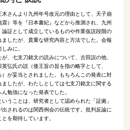
木さんより九州年号改元の理由として、天子崩
地震）等を『日本書紀』などから推測され、九州
。論証として成立しているものや作業仮説段階の
れましたが、貴重な研究内容と方法でした。会報
楽しみに。
が、七支刀銘文の読みについて、古田説の他、
田英弘氏の説（倭王旨の旨を指の略字として、
る）が妥当とされました。もちろんこの発表に対
れましたが、わたしとしては七支刀銘文に関する
へん勉強になった発表でした。
いうことは、研究者として認められた「証拠」
が出されるのは関西例会の伝統です。批判反論に
ことを期待しています。