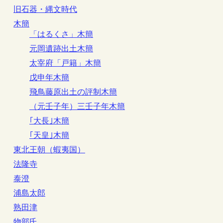
旧石器・縄文時代
木簡
「はるくさ」木簡
元岡遺跡出土木簡
太宰府「戸籍」木簡
戊申年木簡
飛鳥藤原出土の評制木簡
（元壬子年）三壬子年木簡
｢大長｣木簡
｢天皇｣木簡
東北王朝（蝦夷国）
法隆寺
泰澄
浦島太郎
熟田津
物部氏