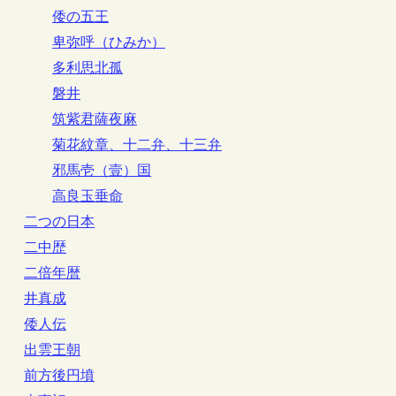
倭の五王
卑弥呼（ひみか）
多利思北孤
磐井
筑紫君薩夜麻
菊花紋章、十二弁、十三弁
邪馬壱（壹）国
高良玉垂命
二つの日本
二中歴
二倍年暦
井真成
倭人伝
出雲王朝
前方後円墳