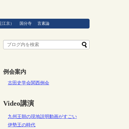
近江京）
国分寺
言素論
例会案内
古田史学会関西例会
Video講演
九州王朝の現地説明動画がすごい
伊勢王の時代