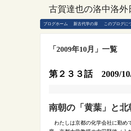
古賀達也の洛中洛外
ブログホーム
新古代学の扉
このブログに
「
2009年10月
」
一覧
第２３３話 2009/10/
南朝の「黄葉」と北
わたしは京都の化学会社に勤めて