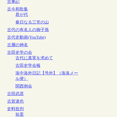
古事記
古今和歌集
君が代
春日なる三笠の山
古代の有名人の御子孫
古代史動画(YouTube)
古層の神名
古田史学の会
古代に真実を求めて
古田史学会報
洛中洛外日記【号外】（洛洛メー
ル便）
関西例会
古田武彦
古賀達也
史料批判
短里