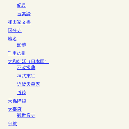
紀尺
言素論
和田家文書
国分寺
地名
船越
壬申の乱
大和朝廷（日本国）
不改常典
神武東征
近畿天皇家
道鏡
天孫降臨
太宰府
観世音寺
宗教