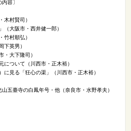
の内容〕
市・木村賢司）
神」（大阪市・西井健一郎）
市・竹村順弘）
・岡下英男）
中市・大下隆司）
の改元について（川西市・正木裕）
撮影）に見る「狂心の渠」（川西市・正木裕）
山五臺寺の白鳳年号・他（奈良市・水野孝夫）