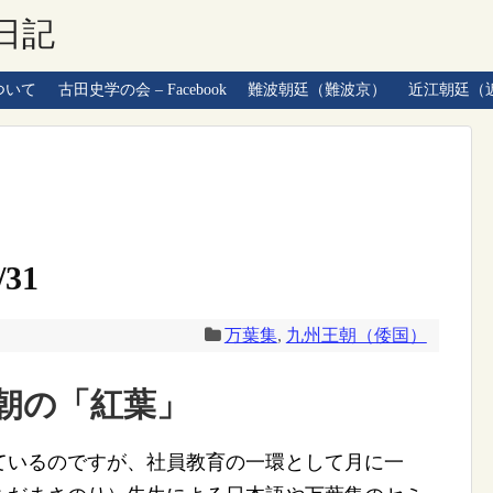
日記
ついて
古田史学の会 – Facebook
難波朝廷（難波京）
近江朝廷（
31
万葉集
,
九州王朝（倭国）
朝の「紅葉」
いるのですが、社員教育の一環として月に一