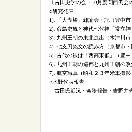
〔古田史学の会・10月度関西例会
○研究発表
1). 「大湖望」雑論会・記（豊中
2). 彦島史観と神代七代神「常立
3). 九州王朝の東北進出（木津川
4). 七支刀銘文の読み方（京都市
5). 古代の鉄は「西高東低」（豊
6). 九州王朝の遷都と九州王朝
7). 航空写真（昭和２３年米軍
○水野代表報告
古田氏近況・会務報告・吉野井光