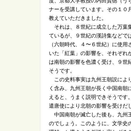
度、京都大学教授の内田賢徳（う
ナーを受講しています。その１０
教えていただきました。
それは、８世紀に成立した万葉集
ているが、９世紀の漢詩集などで
（六朝時代、４〜６世紀）に使用
いた「紅葉」の影響を、それぞれ
は南朝の影響を色濃く受け、９世
そうです。
この史料事実は九州王朝説により
く含み、九州王朝が長く中国南朝
えると、うまく説明できそうです
遣唐使により北朝の影響を受けだ
中国南朝が滅亡した後も、九州王
のでしょう。このように、文学史