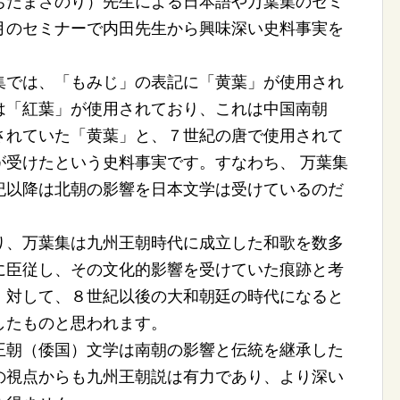
ちだまさのり）先生による日本語や万葉集のセミ
月のセミナーで内田先生から興味深い史料事実を
では、「もみじ」の表記に「黄葉」が使用され
は「紅葉」が使用されており、これは中国南朝
されていた「黄葉」と、７世紀の唐で使用されて
が受けたという史料事実です。すなわち、 万葉集
紀以降は北朝の影響を日本文学は受けているのだ
、万葉集は九州王朝時代に成立した和歌を数多
に臣従し、その文化的影響を受けていた痕跡と考
。対して、８世紀以後の大和朝廷の時代になると
したものと思われます。
朝（倭国）文学は南朝の影響と伝統を継承した
の視点からも九州王朝説は有力であり、より深い