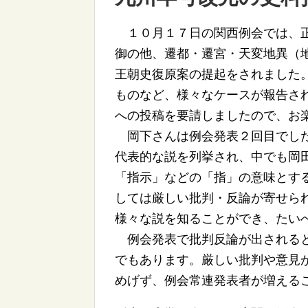
１０月１７日の関西例会では、正
御の他、遷都・遷宮・天変地異（
王朝史復原案の提起をされました
ものなど、様々なケースが報告さ
への投稿を要請しましたので、お
岡下さんは例会発表２回目でした
代表的な説を列挙され、中でも岡
「指示」などの「指」の意味とす
しては厳しい批判・反論が寄せら
様々な説を知ることができ、たい
例会発表で批判反論が出されると
でもあります。厳しい批判や意見
めげず、例会常連発表者が増える