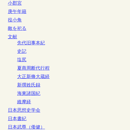
小郡宮
庚午年籍
役小角
敵を祀る
文献
先代旧事本紀
史記
塩尻
夏商周断代行程
大正新脩大蔵経
新撰姓氏録
海東諸国紀
維摩経
日本思想史学会
日本書紀
日本武尊（倭健）