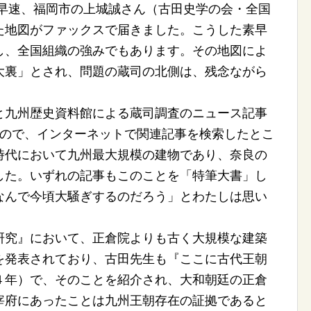
、早速、福岡市の上城誠さん（古田史学の会・全国
た地図がファックスで届きました。こうした素早
し、全国組織の強みでもあります。その地図によ
大裏」とされ、問題の蔵司の北側は、残念ながら
。
九州歴史資料館による蔵司調査のニュース記事
きましたので、インターネットで関連記事を検索したとこ
時代において九州最大規模の建物であり、奈良の
した。いずれの記事もこのことを「特筆大書」し
なんで今頃大騒ぎするのだろう」とわたしは思い
究』において、正倉院よりも古く大規模な建築
を発表されており、古田先生も『ここに古代王朝
４年）で、そのことを紹介され、大和朝廷の正倉
宰府にあったことは九州王朝存在の証拠であると