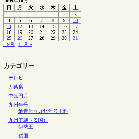
2009年10月
日
月
火
水
木
金
土
1
2
3
4
5
6
7
8
9
10
11
12
13
14
15
16
17
18
19
20
21
22
23
24
25
26
27
28
29
30
31
« 9月
11月 »
カテゴリー
テレビ
万葉集
中巌円月
九州年号
納音付き九州年号史料
九州王朝（倭国）
伊勢王
俀国