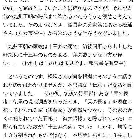
の紋」を家紋としていたことは確かなのですが、それが古
代の九州王朝の時代まで遡れるのだろうかと漠然と考えて
いました。そのようなとき、稲員家の分家筋にあたる松延
さん（八女市在住）から次のような話をうかがいました。
「九州王朝の家紋は十三弁の菊で、筑後国府から出土した
軒丸瓦に十三弁のものがある。弁の数は少ない方が偉
い。」
（わたしはこの瓦は未見です。報告書を調査中）
というものです。松延さんが何を根拠にそのように話さ
れたのかはわかりませんが、不思議な「伝承」だなあと聞
いていました。
その後、筑後の浮羽郡にある「天の長
者」伝承の現地調査を行ったとき、「天の長者」を現在も
祀っておられる家（後藤家）が偶然見つかり、その家の近
くに祀られていた石祀（「御大師様」と呼ばれていた）に
彫られていた紋が「十三弁の菊」でした。しかも、均等に
１３分割されたものではなく、不均等に強引に１３弁にし