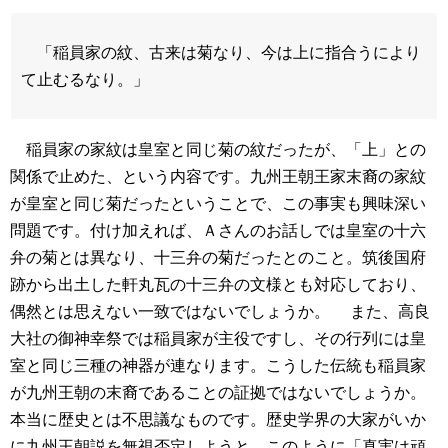
「稲員家の紋、古来は菊なり、今は上に指合うにより
て止むるなり。」
稲員家の家紋は皇室と同じ菊の紋だったが、「上」との
関係で止めた、という内容です。九州王朝王家末裔の家紋
が皇室と同じ菊だったということで、この事実も興味深い
問題です。付け加えれば、Ａさんのお話しでは皇室の十六
弁の菊とは異なり、十三弁の菊だったとのこと。筑後国府
跡から出土した軒丸瓦の十三弁の文様とも対応しており、
偶然とは思えない一致ではないでしょうか。
また、高良
大社の御神幸祭では稲員家が主役ですし、その行列には皇
室と同じ三種の神器が連なります。こうした伝統も稲員家
が九州王朝の末裔であることの証拠ではないでしょうか。
本当に歴史とは不思議なものです。歴史学界の大家がいか
に九州王朝説を無視否定しようと、このように「真実は頑