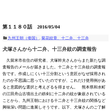
第１１８０話 2016/05/04
九州王朝（倭国）
,
菊花紋章、十二弁、十三弁
犬塚さんから十二弁、十三弁紋の調査報告
久留米市在住の研究者、犬塚幹夫さんからまた新たな調
査報告のメールが届きました。十二弁と十三弁紋の調査報
告です。作成しにくい十三分割という意匠がなぜ採用され
たのか不思議に思っていたのですが、これだけ使用例があ
ると意図的な選択と考えざるを得ません。
熊本県和水町
の江田舟山古墳出土の鉄剣に十二弁の紋が象嵌されている
ことから、九州王朝における十二弁と十三弁紋の関係など
興味深い問題に進展しそうです。以下、犬塚さんのご了解