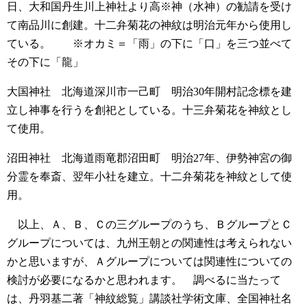
日、大和国丹生川上神社より高※神（水神）の勧請を受け
て南品川に創建。十二弁菊花の神紋は明治元年から使用し
ている。
※オカミ＝「雨」の下に「口」を三つ並べて
その下に「龍」
大国神社 北海道深川市一己町
明治30年開村記念標を建
立し神事を行うを創祀としている。十三弁菊花を神紋とし
て使用。
沼田神社 北海道雨竜郡沼田町
明治27年、伊勢神宮の御
分霊を奉斎、翌年小社を建立。十二弁菊花を神紋として使
用。
以上、Ａ、Ｂ、Ｃの三グループのうち、ＢグループとＣ
グループについては、九州王朝との関連性は考えられない
かと思いますが、Ａグループについては関連性についての
検討が必要になるかと思われます。
調べるに当たって
は、丹羽基二著「神紋総覧」講談社学術文庫、全国神社名