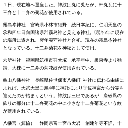
１日、現在地へ遷座した。神紋は丸に兎たが、軒丸瓦に十
三弁と十二弁の菊花が使用されている。
霧島岑神社 宮崎県小林市細野
続日本紀に、仁明天皇の
承和四年日向国諸県郡霧島神と見える神社。明治6年に現在
の場所に遷され、翌年夷守神社と合祀、現在の霧島岑神社
となっている。十二弁菊花を神紋として使用。
六所神社 福岡県筑後市羽犬塚
承平年中、板東寺より勧
請。大棟に十二弁の菊花紋が使用されている。
亀山八幡神社 長崎県佐世保市八幡町
神社に伝わる由緒に
よれば、天武天皇白鳳4年に神託により宇佐神宮から分霊を
迎えたのが始まりという。神紋は三巴であるが、唐破風の
飾りの部分に十二弁菊花の中に小さな十二弁菊花という紋
が使用されている。
八幡宮（箕輪） 静岡県富士宮市大岩
創建年等不詳。十