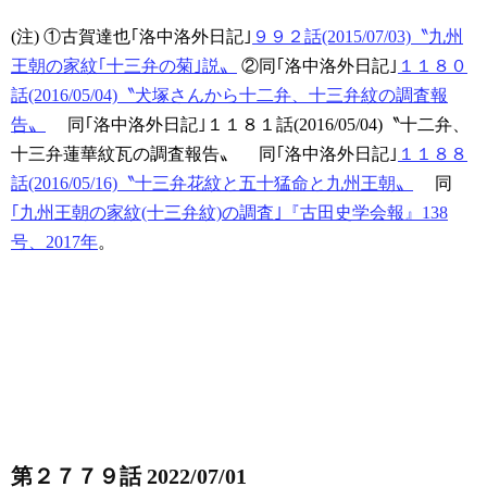
(注)
①古賀達也｢洛中洛外日記｣
９９２話(2015/07/03)〝九州
王朝の家紋｢十三弁の菊｣説〟
②同｢洛中洛外日記｣
１１８０
話(2016/05/04)〝犬塚さんから十二弁、十三弁紋の調査報
告〟
同｢洛中洛外日記｣１１８１話(2016/05/04)〝十二弁、
十三弁蓮華紋瓦の調査報告〟
同｢洛中洛外日記｣
１１８８
話(2016/05/16)〝十三弁花紋と五十猛命と九州王朝〟
同
｢九州王朝の家紋(十三弁紋)の調査｣『古田史学会報』138
号、2017年
。
第２７７９話 2022/07/01