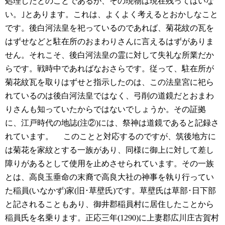
処理したとのことであるが、その現物は現在残ってはいな
い。｣とあります。これは、よくよく考えるとおかしなこと
です。後白河法皇を祀っているのであれば、菊花紋の瓦を
はずせなどと駐在所のおまわりさんに言えるはずがありま
せん。それこそ、後白河法皇の霊に対して失礼な所業だか
らです。戦時中であればなおさらです。従って、駐在所が
菊花紋瓦を取りはずせと指示したのは、この法皇宮に祀ら
れているのは後白河法皇ではなく、弓削の道鏡だとおまわ
りさんも知っていたからではないでしょうか。その証拠
に、江戸時代の地誌(注②)には、祭神は道鏡であると記録さ
れています。
このことと対応するのですが、筑後地方に
は菊花を家紋とする一族があり、同様に御上に対して差し
障りがあるとして使用を止めさせられています。その一族
とは、高良玉垂命の末裔で高良大社の神事を執り行ってい
た稲員(いなかず)家(旧･草壁氏)です。草壁氏は草部･日下部
と記されることもあり、御井郡稲員村に居住したことから
稲員氏を名乗ります。正応三年(1290)に上妻郡広川庄古賀村