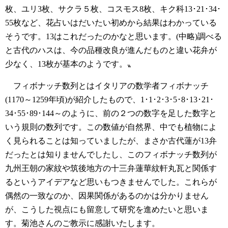
枚、ユリ3枚、サクラ５枚、コスモス8枚、キク科13･21･34･
55枚など、花占いはだいたい初めから結果はわかっている
そうです。13はこれだったのかなと思います。(中略)調べる
と古代のハスは、今の品種改良が進んだものと違い花弁が
少なく、13枚が基本のようです。〟
フィボナッチ数列とはイタリアの数学者フィボナッチ
(1170～1259年頃)が紹介したもので、1･1･2･3･5･8･13･21･
34･55･89･144～のように、前の２つの数字を足した数字と
いう規則の数列です。この数値が自然界、中でも植物によ
く見られることは知っていましたが、まさか古代蓮が13弁
だったとは知りませんでしたし、このフィボナッチ数列が
九州王朝の家紋や筑後地方の十三弁蓮華紋軒丸瓦と関係す
るというアイデアなど思いもつきませんでした。これらが
偶然の一致なのか、因果関係があるのかは分かりません
が、こうした視点にも留意して研究を進めたいと思いま
す。菊池さんのご教示に感謝いたします。