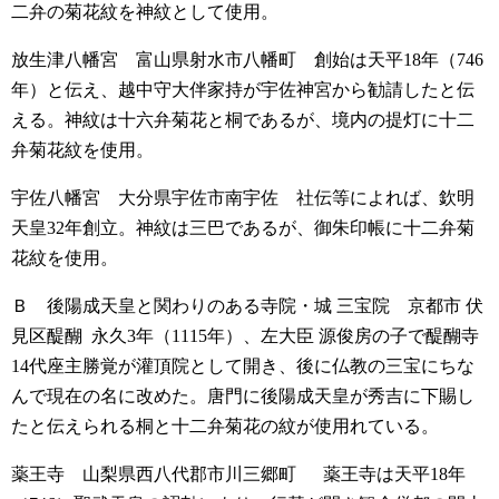
二弁の菊花紋を神紋として使用。
放生津八幡宮 富山県射水市八幡町
創始は天平18年（746
年）と伝え、越中守大伴家持が宇佐神宮から勧請したと伝
える。神紋は十六弁菊花と桐であるが、境内の提灯に十二
弁菊花紋を使用。
宇佐八幡宮 大分県宇佐市南宇佐
社伝等によれば、欽明
天皇32年創立。神紋は三巴であるが、御朱印帳に十二弁菊
花紋を使用。
Ｂ 後陽成天皇と関わりのある寺院・城
三宝院 京都市 伏
見区醍醐
永久3年（1115年）、左大臣 源俊房の子で醍醐寺
14代座主勝覚が灌頂院として開き、後に仏教の三宝にちな
んで現在の名に改めた。唐門に後陽成天皇が秀吉に下賜し
たと伝えられる桐と十二弁菊花の紋が使用れている。
薬王寺 山梨県西八代郡市川三郷町
薬王寺は天平18年