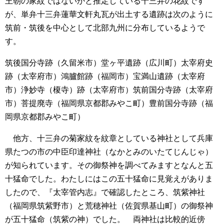
王朝の家紋ではないかと推定している十三弁の花紋です
が、単弁十三弁蓮華文軒丸瓦が出土する遺跡は次のように
筑前・筑後を中心として北部九州に分布しているようで
す。
筑後国分寺跡（久留米市）
堂ヶ平遺跡（広川町）
太宰府史
跡（太宰府市）
鴻臚館跡（福岡市）
宝満山遺跡（太宰府
市）
浄妙寺（榎寺）跡（太宰府市）
筑前国分寺跡（太宰府
市）
菩提廃寺（福岡県京都郡みやこ町）
豊前国分寺跡（福
岡県京都郡みやこ町）
他方、十三弁の菊家紋を紋章としている神社として兵庫
県たつの市の中臣印達神社（なかとみのいたてじんじゃ）
が知られています。その御祭神を調べてみますとなんと五
十猛命でした。わたしにはこの五十猛命に見覚えがありま
したので、『太宰管内志』で確認したところ、筑紫神社
（福岡県筑紫野市）と荒穂神社（佐賀県基山町）の御祭神
が五十猛命（筑紫の神）でした。
両神社は比較的近傍