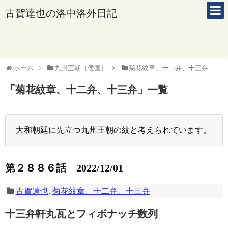
古賀達也の洛中洛外日記
ホーム
九州王朝（倭国）
菊花紋章、十二弁、十三弁
「
菊花紋章、十二弁、十三弁
」
一覧
大和朝廷に先立つ九州王朝の紋と考えられています。
第２８８６話 2022/12/01
古賀達也
,
菊花紋章、十二弁、十三弁
十三弁軒丸瓦とフィボナッチ数列