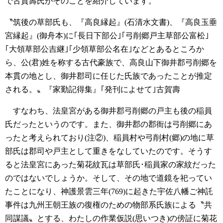
で古賀壽氏がそのことを紹介しています。
〝筑後の草部氏も、『高良縁起』(石清水文書)、『高良玉垂
宮縁起』(御舟本)に｢長日下部公｣｢弓削郷戸主草部公富松｣
｢大領草部公吉継｣｢少領草部公名在｣などとあるところか
ら、公(君)姓を称する古代豪族で、高良山下御井郡弓削郷を
本貫の地とし、御井郡司に任じた氏族であったことが推定
される。〟『家勤記得集』｢発刊によせて｣古賀壽
すなわち、法皇宮がある御井郡弓削郷の戸主も後の稲員
氏だったというのです。また、御井郡の郡衙は弓削郷にあ
ったと考えられており(注②)、稲員村や弓削村(郷)の地に草
部氏は郡司や戸主として重きをなしていたのです。そうす
ると法皇宮にあった菊花紋瓦は草部氏･稲員家の家紋だった
のではないでしょうか。そして、その地で道鏡を祀ってい
たことになり、神護景雲三年(769)に起きた宇佐八幡ご神託
事件は九州王朝王族の復権のための物部系氏族による〝共
同謀議〟とする、わたしの作業仮説(思いつき)の傍証に菊花