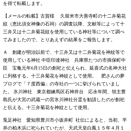
を得て転載します。
【メールの転載】
古賀様
久留米市大善寺町の十二弁菊花
紋（恵比須女神像の石祠）の調査以降、文献等によって十
三弁又は十二弁菊花紋を使用している神社等について調べ
てみましたので、とりあえずの結果をご報告します。
Ａ 創建が明治以前で、十三弁又は十二弁菊花を神紋等で
使用している神社
中臣印達神社 兵庫県たつの市揖保町中
臣
宝亀元年6月15日の創祀と伝えられ、延喜式の名神大社
に列格する。十三弁菊花を神紋として使用。
肥さんの夢
ブログで「７度西偏」の寺社の一つに挙げられていまし
た。
氷川神社 東京都練馬区石神井台
応永年間、領主豊
島氏が大宮の武蔵一の宮氷川神社分霊を勧請したのが創祀
と伝える。十三弁菊花を神紋として使用。
兎足神社 愛知県豊川市小坂井町
社伝によると、当初、平
井の柏木浜に祀られていたが、天武天皇白鳳１５年４月１