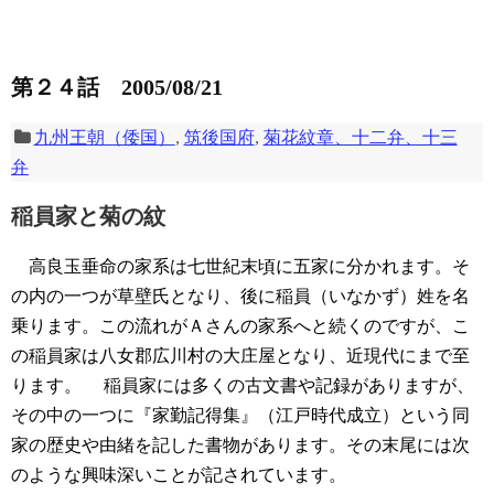
第２４話 2005/08/21
九州王朝（倭国）
,
筑後国府
,
菊花紋章、十二弁、十三
弁
稲員家と菊の紋
高良玉垂命の家系は七世紀末頃に五家に分かれます。そ
の内の一つが草壁氏となり、後に稲員（いなかず）姓を名
乗ります。この流れがＡさんの家系へと続くのですが、こ
の稲員家は八女郡広川村の大庄屋となり、近現代にまで至
ります。
稲員家には多くの古文書や記録がありますが、
その中の一つに『家勤記得集』（江戸時代成立）という同
家の歴史や由緒を記した書物があります。その末尾には次
のような興味深いことが記されています。