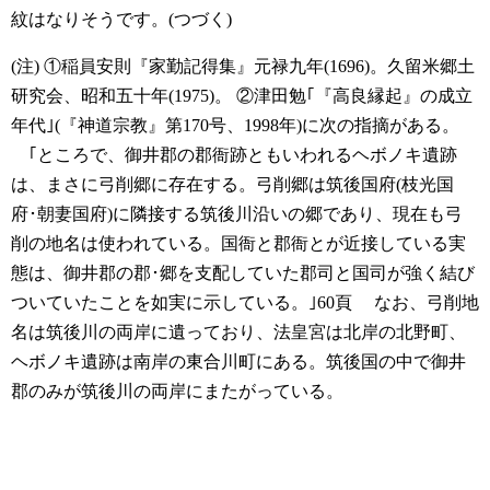
紋はなりそうです。(つづく)
(注)
①稲員安則『家勤記得集』元禄九年(1696)。久留米郷土
研究会、昭和五十年(1975)。
②津田勉｢『高良縁起』の成立
年代｣(『神道宗教』第170号、1998年)に次の指摘がある。
｢ところで、御井郡の郡衙跡ともいわれるヘボノキ遺跡
は、まさに弓削郷に存在する。弓削郷は筑後国府(枝光国
府･朝妻国府)に隣接する筑後川沿いの郷であり、現在も弓
削の地名は使われている。国衙と郡衙とが近接している実
態は、御井郡の郡･郷を支配していた郡司と国司が強く結び
ついていたことを如実に示している。｣60頁
なお、弓削地
名は筑後川の両岸に遺っており、法皇宮は北岸の北野町、
ヘボノキ遺跡は南岸の東合川町にある。筑後国の中で御井
郡のみが筑後川の両岸にまたがっている。