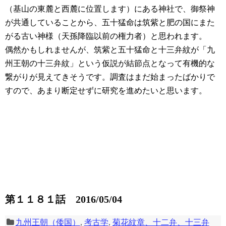
（基山の東麓と西麓に位置します）にある神社で、御祭神
が共通していることから、五十猛命は筑紫と肥の国にまた
がる古い神様（天孫降臨以前の権力者）と思われます。
偶然かもしれませんが、筑紫と五十猛命と十三弁紋が「九
州王朝の十三弁紋」という仮説が結節点となって有機的な
繋がりが見えてきそうです。調査はまだ始まったばかりで
すので、あまり断定せずに研究を進めたいと思います。
第１１８１話 2016/05/04
九州王朝（倭国）
,
考古学
,
菊花紋章、十二弁、十三弁