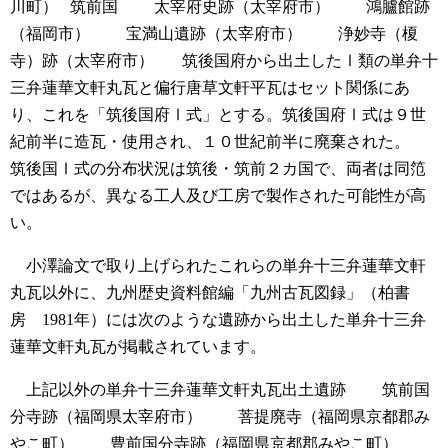
川町）
筑前国
太宰府史跡（太宰府市）
鴻臚館跡
（福岡市）
宝満山遺跡（太宰府市）
浄妙寺（榎
寺）跡（太宰府市）
筑後国府から出土したⅠ類の単弁十
三弁蓮華文軒丸瓦と偏行唐草文軒平瓦はセット関係にあ
り、これを「筑後国府Ⅰ式」とする。筑後国府Ⅰ式は９世
紀前半に造瓦・使用され、１０世紀前半に廃棄された。
筑後国Ⅰ式の分布状況は筑後・筑前２カ国で、両者は同笵
ではあるが、異なる工人及び工房で製作された可能性が高
い。
小澤論文で取り上げられたこれらの単弁十三弁蓮華文軒
丸瓦以外に、九州歴史資料館編「九州古瓦図録」（柏書
房 1981年）には次のような遺跡から出土した単弁十三弁
蓮華文軒丸瓦が掲載されています。
上記以外の単弁十三弁蓮華文軒丸瓦出土遺跡
筑前国
分寺跡（福岡県太宰府市）
菩提廃寺（福岡県京都郡み
やこ町）
豊前国分寺跡（福岡県京都郡みやこ町）