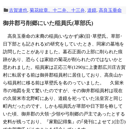
古賀達也
,
菊花紋章、十二弁、十三弁
,
道鏡
,
高良玉垂命
御井郡弓削郷にいた稲員氏(草部氏)
高良玉垂命の末裔の稲員(いなかず)家(旧･草壁氏。草部･
日下部とも記される)の研究をしていたとき、同家の墓地を
訪問したことがありました。墓石正面の上部に削られた痕
跡があり、恐らくは家紋の菊花が削られたのではないかと
思われました。稲員家は正応三年(1290)に上妻郡広川庄古賀
村に転居する前は御井郡稲員村に居住しており、高良山か
ら稲員村に移る前は草壁氏を名のっていました。
久留米
市の地図を見て驚いたのですが、その御井郡稲員村は現在
の久留米市北野町にあり、道鏡を祀っていた法皇宮と同じ
町内だったのです。しかも稲員氏が草部や日下部を称して
いた頃、御井郡の大領･少領や弓削郷の戸主であったとする
史料が残っており、『家勤記得集』の｢発刊によせて｣(注①)