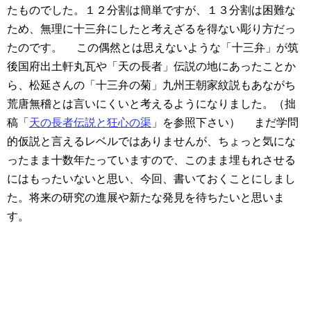
たものでした。１２分割は簡単ですが、１３分割は困難な
ため、無理に十三弁にしたと考えざるを得ない彫り方だっ
たのです。
この偶然とは思えないような「十三弁」が筑
後国府出土軒丸瓦や「天の長者」伝説の地にあったことか
ら、松延さんの「十三弁の菊」九州王朝家紋説もあながち
荒唐無稽とは言いにくいと考えるようになりました。（拙
稿「
天の長者伝説と狂心の渠
」を参照下さい）
まだ学問
的仮説と言えるレベルではありませんが、ちょっと気にな
ったまま十数年たっていますので、このまま埋もれさせる
にはもったいないと思い、今回、書いておくことにしまし
た。将来の研究の進展や新たな発見を待ちたいと思いま
す。