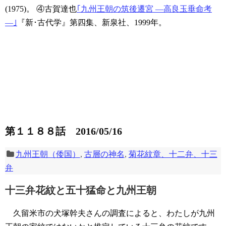
(1975)。
④古賀達也
｢九州王朝の筑後遷宮 ―高良玉垂命考
―｣
『新･古代学』第四集、新泉社、1999年。
第１１８８話 2016/05/16
九州王朝（倭国）
,
古層の神名
,
菊花紋章、十二弁、十三
弁
十三弁花紋と五十猛命と九州王朝
久留米市の犬塚幹夫さんの調査によると、わたしが九州