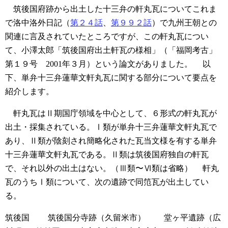
筑後国府跡から出土した十三弁の軒丸瓦についてこれま
で洛中洛外日記（
第２４話
、
第９９２話
）で九州王朝との
関連に言及されていたところですが、この軒丸瓦につい
て、小澤太郎「筑後国府出土軒瓦の様相」（「福岡考古」
第１９号 2001年３月）という論文がありました。
以
下、単弁十三弁蓮華文軒丸瓦に関する部分について要点を
紹介します。
軒丸瓦はⅡ期国庁領域を中心として、６形式の軒丸瓦が
出土・採集されている。Ⅰ類が単弁十三弁蓮華文軒丸瓦で
あり、Ⅱ類が陰刻され簡略化された瓦当文様を有する単弁
十三弁蓮華文軒丸瓦である。Ⅱ類は筑後国府独自の軒瓦
で、それ以外の出土はない。（Ⅲ類〜Ⅵ類は省略）
軒丸
瓦のうちⅠ類について、次の遺跡で同笵瓦が出土してい
る。
筑後国
筑後国分寺跡（久留米市）
堂ヶ平遺跡（広