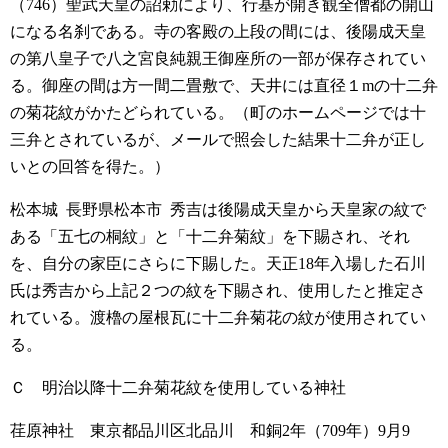
（746）聖武天皇の詔勅により、行基が開き観全僧都の開山
になる名刹である。寺の客殿の上段の間には、後陽成天皇
の第八皇子で八之宮良純親王御座所の一部が保存されてい
る。御座の間は方一間二畳敷で、天井には直径１mの十二弁
の菊花紋がかたどられている。（町のホームページでは十
三弁とされているが、メールで照会した結果十二弁が正し
いとの回答を得た。）
松本城 長野県松本市
秀吉は後陽成天皇から天皇家の紋で
ある「五七の桐紋」と「十二弁菊紋」を下賜され、それ
を、自分の家臣にさらに下賜した。天正18年入場した石川
氏は秀吉から上記２つの紋を下賜され、使用したと推定さ
れている。渡櫓の屋根瓦に十二弁菊花の紋が使用されてい
る。
Ｃ 明治以降十二弁菊花紋を使用している神社
荏原神社 東京都品川区北品川
和銅2年（709年）9月9