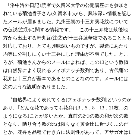
｢洛中洛外日記｣読者で久留米大学の公開講座にも参加さ
れている菊池哲子さん(久留米市)から、興味深い情報を記し
たメールが届きました。九州王朝の十三弁菊花紋について
の仮説(注①)に関する情報です。
この十三弁紋は筑後地
方から出土する軒丸瓦(注②)が十三弁蓮華紋であることとも
対応しており、とても興味深いものですが、製造にあたり
均等に分割しにくい十三弁にした理由が不明でした。とこ
ろが、菊池さんからのメールによれば、この13という数値
は自然界によく現れるフィボナッチ数列であり、古代蓮の
花弁は十三弁が基本であるとのことなのです。メールには
次のような説明がありました。
〝自然界によく表れてくる[フェボナッチ数列]というのが
あり、｢どんな花であっても花弁は3，5，8，13，21枚…の
ようになる｣ことが多いとか。直前の2つの数の和が次の数
となり、隣り合う数の比は限りなく黄金比に近づく…のだ
とか。花弁も品種で付き方に法則性があって、アサガオは1