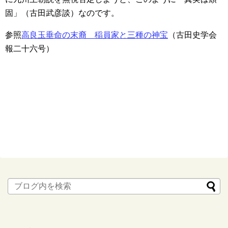
固」（古田武彦談）なのです。
参照
高良玉垂命の末裔 稲員家と三種の神宝
（古田史学会
報二十六号）