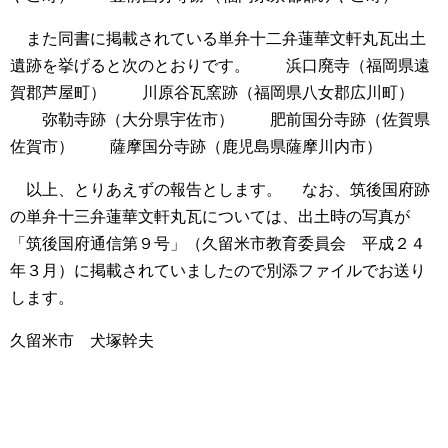
また同書に掲載されている単弁十二弁蓮華文軒丸瓦出土
遺跡を挙げると次のとおりです。
浜口廃寺（福岡県遠
賀郡芦屋町）
川原谷瓦窯跡（福岡県八女郡広川町）
弥勒寺跡（大分県宇佐市）
肥前国分寺跡（佐賀県
佐賀市）
薩摩国分寺跡（鹿児島県薩摩川内市）
以上、とりあえずの報告とします。
なお、筑後国府跡
の単弁十三弁蓮華文軒丸瓦については、出土時の写真が
「筑後国府通信第９号」（久留米市教育委員会 平成２４
年３月）に掲載されていましたので別添ファイルでお送り
します。
久留米市 犬塚幹夫