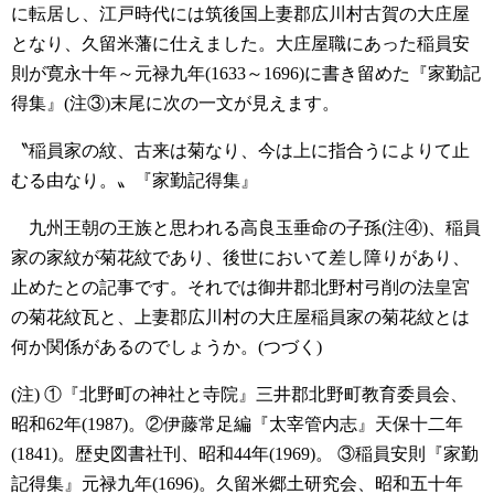
に転居し、江戸時代には筑後国上妻郡広川村古賀の大庄屋
となり、久留米藩に仕えました。大庄屋職にあった稲員安
則が寛永十年～元禄九年(1633～1696)に書き留めた『家勤記
得集』(注③)末尾に次の一文が見えます。
〝稲員家の紋、古来は菊なり、今は上に指合うによりて止
むる由なり。〟『家勤記得集』
九州王朝の王族と思われる高良玉垂命の子孫(注④)、稲員
家の家紋が菊花紋であり、後世において差し障りがあり、
止めたとの記事です。それでは御井郡北野村弓削の法皇宮
の菊花紋瓦と、上妻郡広川村の大庄屋稲員家の菊花紋とは
何か関係があるのでしょうか。(つづく)
(注)
①『北野町の神社と寺院』三井郡北野町教育委員会、
昭和62年(1987)。②伊藤常足編『太宰管内志』天保十二年
(1841)。歴史図書社刊、昭和44年(1969)。
③稲員安則『家勤
記得集』元禄九年(1696)。久留米郷土研究会、昭和五十年