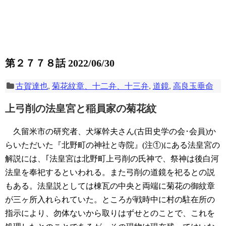
第２７７８話 2022/06/30
古賀達也
,
菊花紋章、十二弁、十三弁
,
道鏡
,
高良玉垂命
上弓削の法皇宮と稲員家の菊花紋
久留米市の研究者、犬塚幹夫さん(古田史学の会･会員)か
らいただいた『北野町の神社と寺院』(注①)にある法皇宮の
解説には、｢法皇宮は北野町上弓削の氏神で、祭神は後白河
法皇を奉祀するといわれる。また弓削の道鏡を祀るとの説
もある。法皇説としては棟瓦の中央と両端に菊花の御紋章
が三ヶ所入れられていた。ところが戦時中に村の駐在所の
指示により、勿体ないから取りはずせとのことで、これを