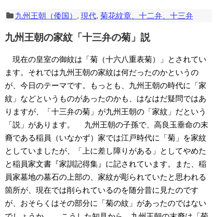
九州王朝（倭国）
,
現代
,
菊花紋章、十二弁、十三弁
九州王朝の家紋「十三弁の菊」説
現在の皇室の御紋は「菊（十六八重表菊）」とされてい
ます。それでは九州王朝の家紋は何だったのかというの
が、今日のテーマです。もっとも、九州王朝の時代に「家
紋」などというものがあったのかも、はなはだ疑問ではあ
りますが、「十三弁の菊」が九州王朝の「家紋」だという
「説」があります。
九州王朝の子孫で、高良玉垂命の末
裔である稲員（いなかず）家では江戸時代に「菊」を家紋
としていましたが、「上に差し障りがある」としてやめた
と稲員家文書『家訓記得集』に記されています。また、稲
員家墓地の墓石の上部の、家紋が彫られていたと思われる
箇所が、現在では削られているのを随分昔に見たのです
が、おそらくはその部分に「菊の紋」があったのではない
でしょうか。
こうした知見から、九州王朝の末裔は「菊