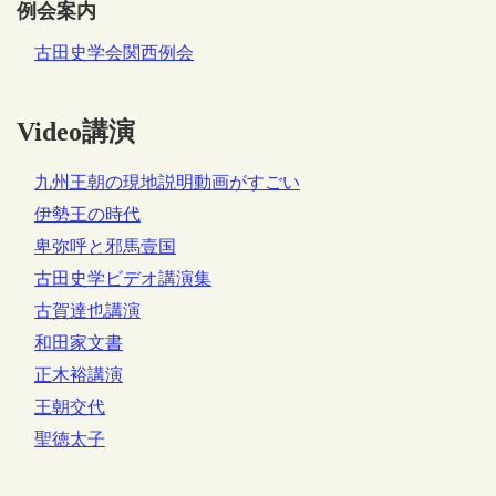
例会案内
古田史学会関西例会
Video講演
九州王朝の現地説明動画がすごい
伊勢王の時代
卑弥呼と邪馬壹国
古田史学ビデオ講演集
古賀達也講演
和田家文書
正木裕講演
王朝交代
聖徳太子