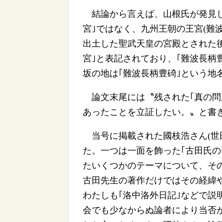
結論から言えば、山根氏が発見し
宮｣ではなく、九州王朝の王宮(難
出土した聖武天皇の宮殿とされた
宮｣と表記されており、｢難波長柄
坂の地は｢難波長柄豊碕｣という地
論文末尾には〝残された｢真の問題
あったことを立証したい。〟と書
当号に掲載された國枝浩さん(世
た。一つは一面を飾った｢古田氏の
たいくつかのテーマについて、そ
古田先生の著作だけではその経緯
わたしも｢洛中洛外日記｣などで説
会でも少なからぬ論者により当否