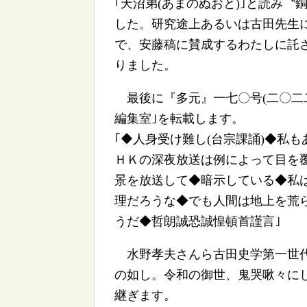
｢天沼弟(あまのぬおと)｣と読み
した。研究途上あるいは古田先生
で、安藤稿に賛成するわたしに託さ
りました。
最後に『多元』一七〇号(二〇二
編集室｣を転載します。
｢◆人身受け難し(台宗課誦)◆私
ＨＫの深夜放送は例によって目を
景を放送して◆暗示している◆私
理だろうな◆でも人間は地上を荒
うだ◆哲朗誠恐誠惶頓首謹言｣
水野孝夫さんら古田史学第一世代
の如し。令和の御世、鬼哭啾々に
継ぎます。