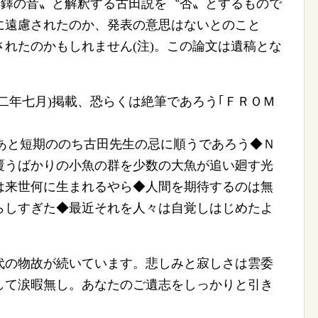
〝銅鐸の音〟と解釈する古田説を〝否〟とするもので
に遠慮されたのか、発表の意思はないとのこと
れたのかもしれません(注)。この論文は遺稿とな
二年七月)掲載、恐らくは絶筆であろう｢ＦＲＯＭ
もあと短期ののち古田先生の忌に順うであろう◆Ｎ
覆うばかりの小魚の群を少数の大魚が追い廻す光
は来世何に生まれるやら◆人間を期待するのは無
らしすぎた◆最近それを人々は自覚しはじめたよ
の物故が続いています。悲しみと寂しさは雲委
して涙暇無し。あなたのご遺志をしっかりと引き