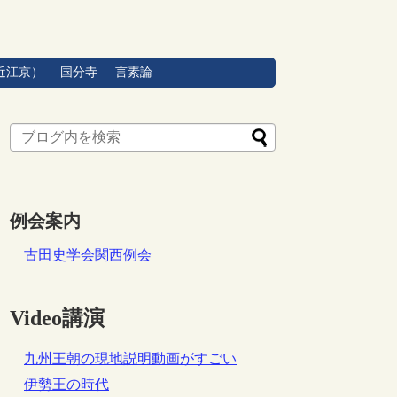
近江京）
国分寺
言素論
例会案内
古田史学会関西例会
Video講演
九州王朝の現地説明動画がすごい
伊勢王の時代