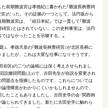
た前期難波宮は孝徳紀に書かれた｢難波長柄豊碕
波宮)だった。その証拠の一つとして、法円坂から
後期難波宮は、『続日本紀』では一貫して｢難波
豊碕宮｣とはされていない。この史料事実は、法円
名ではなかったことを示唆する。〟
｣、孝徳天皇の｢難波長柄豊碕宮｣が北区長柄に
きましたが、これは大変な仕事になりそうです。
田谷区)の二つの論稿には深く考えさせられまし
旧説撤回問題(上)｣で、古田先生が自説を変更され
の問題点を指摘したものです。これらについては
や論理構造がわかりにくいかもしれませんので、
明したこともありましたし、古田史学の会･関西例
が論じられてきました。新たに古田史学に触れら