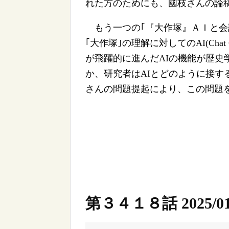
れた方のためにも、國枝さんの論
もう一つの｢『大作塚』ＡＩと会
｢大作塚｣の理解に対してのAI(Ch
が飛躍的に進んだAIの機能が歴史
か、研究者はAIとどのように接す
さんの問題提起により、この問題
第３４１８話 2025/01