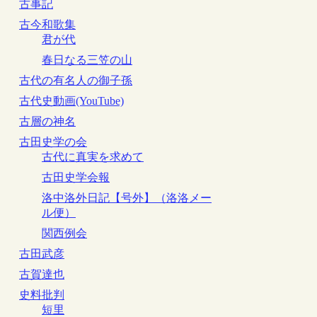
古事記
古今和歌集
君が代
春日なる三笠の山
古代の有名人の御子孫
古代史動画(YouTube)
古層の神名
古田史学の会
古代に真実を求めて
古田史学会報
洛中洛外日記【号外】（洛洛メー
ル便）
関西例会
古田武彦
古賀達也
史料批判
短里