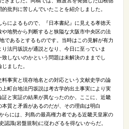
ただきました。同稿では、難波宮を発掘した山根徳
問的批判に苦しんでいたことを紹介しました。
らによるもので、『日本書紀』に見える孝徳天
致や地勢から判断すると狭隘な大阪市中央区の法
の地であるとするものです。当時はこの見解が有力
より法円坂説が通説となり、今日に至っていま
一致しないのかという問題は未解決のままでし
論じました。
史料事実と現存地名との対応という文献史学の論
の上町台地法円坂説は考古学的出土事実により実
論証と実証の結果が異なったのか。ここに、近畿
の本質と矛盾があるのだが、その理由は明白
るからには、列島の最高権力者である近畿天皇家の
史認識(岩盤規制)に従わざるを得ないからだ。