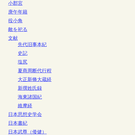
小郡宮
庚午年籍
役小角
敵を祀る
文献
先代旧事本紀
史記
塩尻
夏商周断代行程
大正新脩大蔵経
新撰姓氏録
海東諸国紀
維摩経
日本思想史学会
日本書紀
日本武尊（倭健）