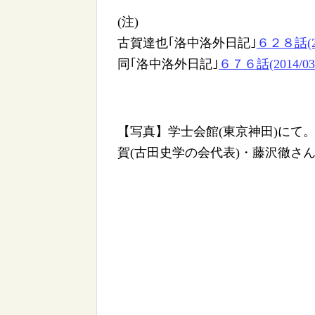
(注)
古賀達也｢洛中洛外日記｣
６２８話(2
同｢洛中洛外日記｣
６７６話(2014/
【写真】学士会館(東京神田)にて
賀(古田史学の会代表)・藤沢徹さん(東