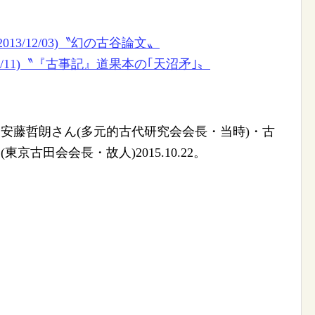
013/12/03)〝幻の古谷論文〟
03/11)〝『古事記』道果本の｢天沼矛｣〟
。安藤哲朗さん(多元的古代研究会会長・当時)・古
京古田会会長・故人)2015.10.22。