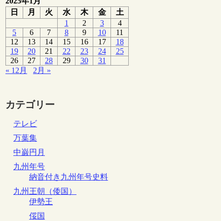
2025年1月
日
月
火
水
木
金
土
1
2
3
4
5
6
7
8
9
10
11
12
13
14
15
16
17
18
19
20
21
22
23
24
25
26
27
28
29
30
31
« 12月
2月 »
カテゴリー
テレビ
万葉集
中巌円月
九州年号
納音付き九州年号史料
九州王朝（倭国）
伊勢王
俀国