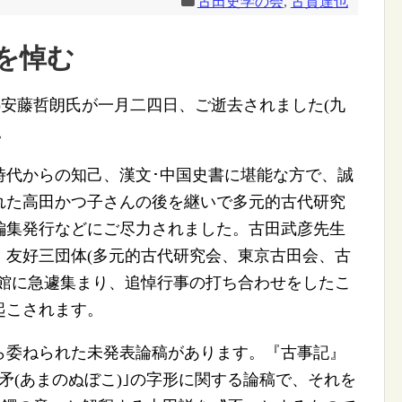
古田史学の会
,
古賀達也
を悼む
安藤哲朗氏が一月二四日、ご逝去されました(九
。
時代からの知己、漢文･中国史書に堪能な方で、誠
れた高田かつ子さんの後を継いで多元的古代研究
編集発行などにご尽力されました。古田武彦先生
、友好三団体(多元的古代研究会、東京古田会、古
会館に急遽集まり、追悼行事の打ち合わせをしたこ
起こされます。
委ねられた未発表論稿があります。『古事記』
矛(あまのぬぼこ)｣の字形に関する論稿で、それを