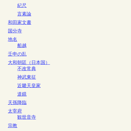
紀尺
言素論
和田家文書
国分寺
地名
船越
壬申の乱
大和朝廷（日本国）
不改常典
神武東征
近畿天皇家
道鏡
天孫降臨
太宰府
観世音寺
宗教