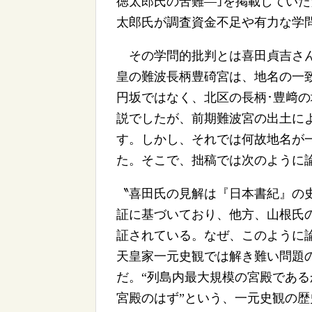
徳太郎氏の苦難―｣を掲載してい
太郎氏が調査資金不足や有力な学
その学問的批判とは喜田貞吉さん
皇の難波長柄豊碕宮は、地名の一
円坂ではなく、北区の長柄･豊﨑
説でしたが、前期難波宮の出土に
す。しかし、それでは何故地名が
た。そこで、拙稿では次のように
〝喜田氏の見解は『日本書紀』の
証に基づいており、他方、山根氏
証されている。なぜ、このように
天皇家一元史観では解き難い問題
だ。“列島内最大規模の宮殿であ
宮殿のはず”という、一元史観の歴