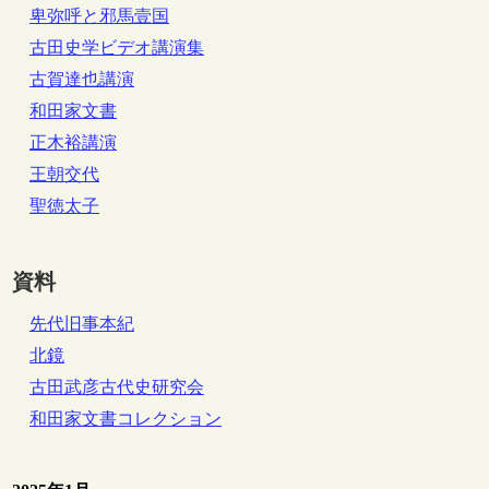
卑弥呼と邪馬壹国
古田史学ビデオ講演集
古賀達也講演
和田家文書
正木裕講演
王朝交代
聖徳太子
資料
先代旧事本紀
北鏡
古田武彦古代史研究会
和田家文書コレクション