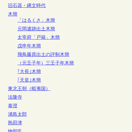
旧石器・縄文時代
木簡
「はるくさ」木簡
元岡遺跡出土木簡
太宰府「戸籍」木簡
戊申年木簡
飛鳥藤原出土の評制木簡
（元壬子年）三壬子年木簡
｢大長｣木簡
｢天皇｣木簡
東北王朝（蝦夷国）
法隆寺
泰澄
浦島太郎
熟田津
物部氏