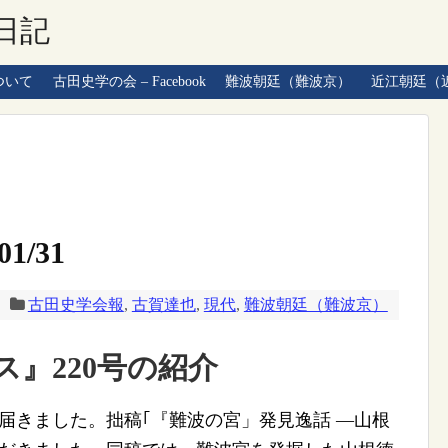
日記
ついて
古田史学の会 – Facebook
難波朝廷（難波京）
近江朝廷（
1/31
古田史学会報
,
古賀達也
,
現代
,
難波朝廷（難波京）
』220号の紹介
届きました。拙稿｢『難波の宮」発見逸話 ―山根