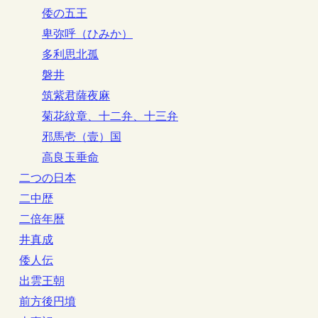
倭の五王
卑弥呼（ひみか）
多利思北孤
磐井
筑紫君薩夜麻
菊花紋章、十二弁、十三弁
邪馬壱（壹）国
高良玉垂命
二つの日本
二中歴
二倍年暦
井真成
倭人伝
出雲王朝
前方後円墳