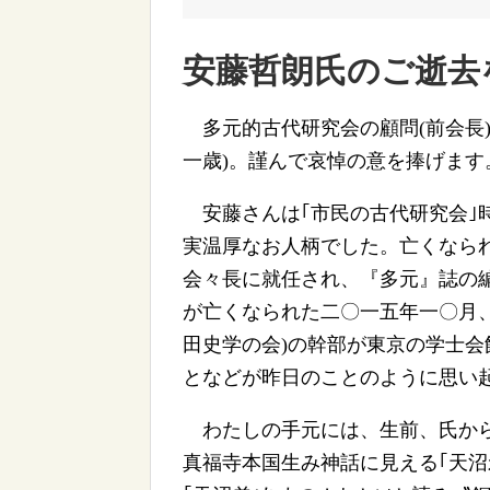
安藤哲朗氏のご逝去
多元的古代研究会の顧問(前会長)
一歳)。謹んで哀悼の意を捧げます
安藤さんは｢市民の古代研究会｣
実温厚なお人柄でした。亡くなら
会々長に就任され、『多元』誌の
が亡くなられた二〇一五年一〇月
田史学の会)の幹部が東京の学士
となどが昨日のことのように思い
わたしの手元には、生前、氏から
真福寺本国生み神話に見える｢天沼