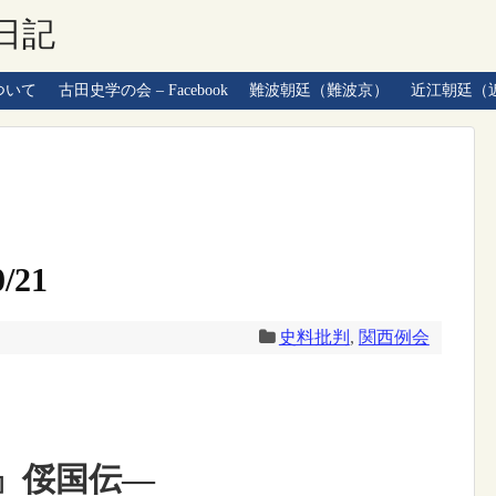
日記
ついて
古田史学の会 – Facebook
難波朝廷（難波京）
近江朝廷（
/21
史料批判
,
関西例会
』俀国伝―