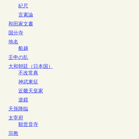
紀尺
言素論
和田家文書
国分寺
地名
船越
壬申の乱
大和朝廷（日本国）
不改常典
神武東征
近畿天皇家
道鏡
天孫降臨
太宰府
観世音寺
宗教