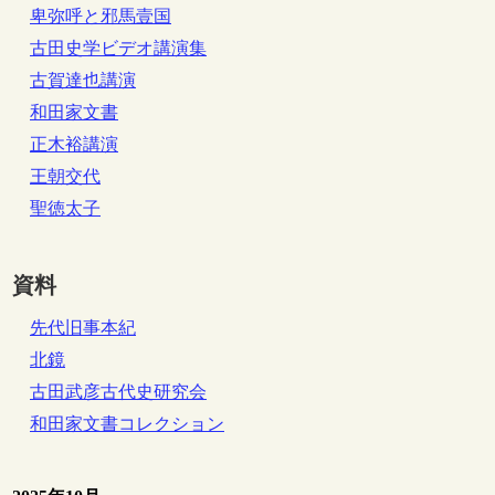
卑弥呼と邪馬壹国
古田史学ビデオ講演集
古賀達也講演
和田家文書
正木裕講演
王朝交代
聖徳太子
資料
先代旧事本紀
北鏡
古田武彦古代史研究会
和田家文書コレクション