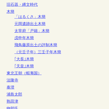
旧石器・縄文時代
木簡
「はるくさ」木簡
元岡遺跡出土木簡
太宰府「戸籍」木簡
戊申年木簡
飛鳥藤原出土の評制木簡
（元壬子年）三壬子年木簡
｢大長｣木簡
｢天皇｣木簡
東北王朝（蝦夷国）
法隆寺
泰澄
浦島太郎
熟田津
物部氏