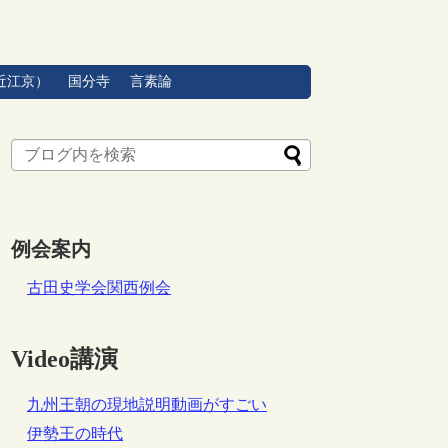
近江京）
国分寺
言素論
例会案内
古田史学会関西例会
Video講演
九州王朝の現地説明動画がすごい
伊勢王の時代