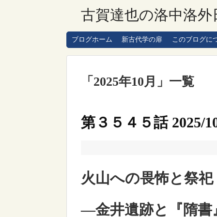
古賀達也の洛中洛外
ブログホーム
新古代学の扉
このブログに
「
2025年10月
」
一覧
第３５４５話 2025/10
火山への畏怖と祭祀
―金井遺跡と『隋書