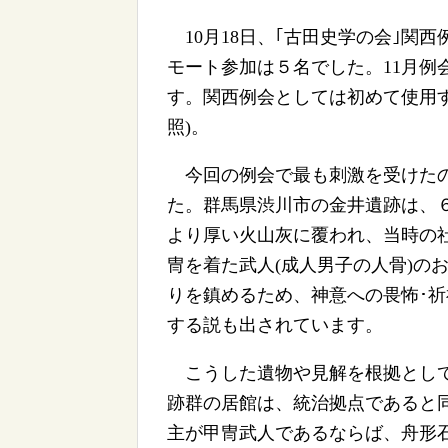
10月18日、｢古田史学の会｣関
モート参加は５名でした。11月例
す。関西例会としては初めて使用
照)。
今回の例会で最も刺激を受けたの
た。群馬県渋川市の金井遺跡は、
より厚い火山灰に覆われ、当時の
冑を着た武人(成人男子の人骨)の
りを鎮めるため、神意への畏怖･祈
する説も出されています。
こうした遺物や見解を根拠として
跡群の居館は、統治拠点であると
主が甲冑武人であるならば、舟形