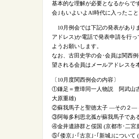
基本的な理解が必要となるからで
会｣もいよいよAI時代に入ったこ
10月例会では下記の発表があり
アドレス)か電話で発表申請を行っ
ようお願いします。
なお、古田史学の会･会員は関西例
望される会員はメールアドレスを
〔10月度関西例会の内容〕
①鎌足＝豊璋同一人物説 阿武山古
大原重雄)
②蘇我馬子と聖徳太子 ―その２― 
③阿毎多利思北孤が蘇我馬子である
④金井遺跡群と俀国 (京都市･二宮
⑤｢倭京｣･｢古京｣･｢新城｣について