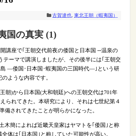
古賀達也
,
東北王朝（蝦夷国）
国の真実 (1)
公開講座で｢王朝交代前夜の倭国と日本国 ─温泉の
うテーマで講演しましたが、その後半には｢王朝交
島 —倭国･日本国･蝦夷国の三国時代—｣という研
記のような内容です。
王朝)から日本国(大和朝廷)への王朝交代は701年
考えられてきた。本研究により、それは七世紀第４
り準備されてきたことが明らかになった。
、出土木簡によれば近畿天皇家はヤマトを｢倭国｣と称
全体は｢日本国｣と称していた可能性が高い。