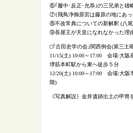
⑥｢履中･反正･允恭｣の三兄弟と雄略
⑦{飛鳥浄御原宮は藤原の地にあった
⑧不改常典についての新解釈 (八尾
⑨長屋王が天皇になれなかった理由 
□｢古田史学の会｣関西例会(第三土曜
11/15(土) 10:00～17:00 会
堺筋本町駅から東へ徒歩５分
12/20(土) 10:00～17:00
階)
《写真解説》金井遺跡出土の甲冑