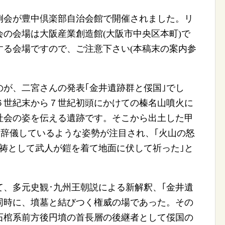
西例会が豊中倶楽部自治会館で開催されました。リ
会の会場は大阪産業創造館(大阪市中央区本町)で
する会場ですので、ご注意下さい(本稿末の案内参
が、二宮さんの発表｢金井遺跡群と俀国｣でし
６世紀末から７世紀初頭にかけての榛名山噴火に
社会の姿を伝える遺跡です。そこから出土した甲
お辞儀しているような姿勢が注目され、｢火山の怒
祷として武人が鎧を着て地面に伏して祈った｣と
、多元史観･九州王朝説による新解釈、｢金井遺
同時に、墳墓と結びつく権威の場であった。その
石棺系前方後円墳の首長層の後継者として俀国の