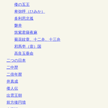
倭の五王
卑弥呼（ひみか）
多利思北孤
磐井
筑紫君薩夜麻
菊花紋章、十二弁、十三弁
邪馬壱（壹）国
高良玉垂命
二つの日本
二中歴
二倍年暦
井真成
倭人伝
出雲王朝
前方後円墳