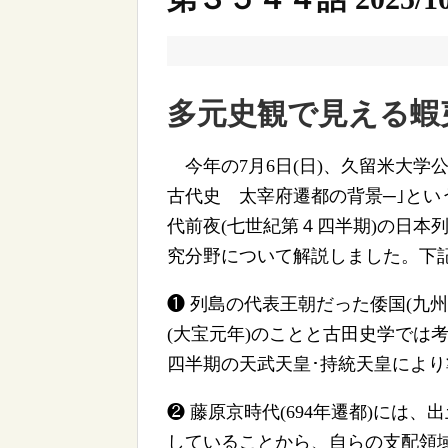
多元史観で見える蝦夷
今年の7月6日(日)、久留米大学
古代史 太宰府遷都の背景─｣とい
代前夜(七世紀第４四半期)の日本列
究分野について解説しました。下
❶ 列島の代表王朝だった倭国(九州
(大宝元年)のことと古田史学では
四半期の天武天皇･持統天皇によ
❷ 藤原京時代(694年遷都)には
していることから、自らの支配領域