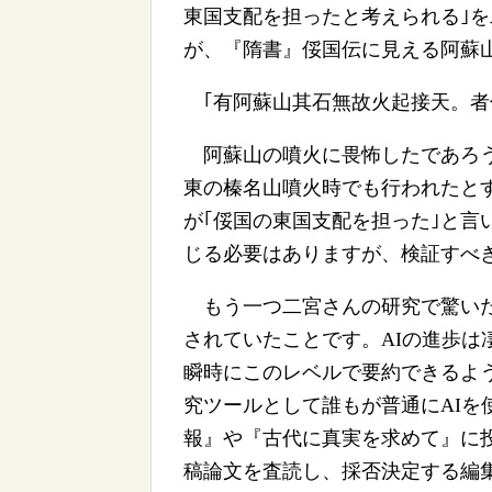
東国支配を担ったと考えられる｣
が、『隋書』俀国伝に見える阿蘇山
｢有阿蘇山其石無故火起接天。者俗
阿蘇山の噴火に畏怖したであろう九
東の榛名山噴火時でも行われたと
が｢俀国の東国支配を担った｣と言
じる必要はありますが、検証すべ
もう一つ二宮さんの研究で驚いた
されていたことです。AIの進歩は
瞬時にこのレベルで要約できるよ
究ツールとして誰もが普通にAIを
報』や『古代に真実を求めて』に
稿論文を査読し、採否決定する編集