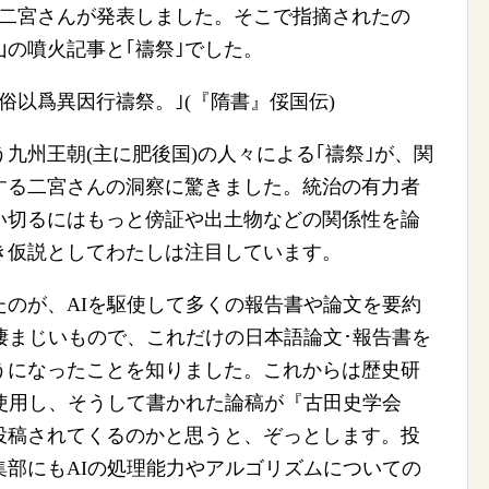
を二宮さんが発表しました。そこで指摘されたの
の噴火記事と｢禱祭｣でした。
以爲異因行禱祭。｣(『隋書』俀国伝)
州王朝(主に肥後国)の人々による｢禱祭｣が、関
する二宮さんの洞察に驚きました。統治の有力者
い切るにはもっと傍証や出土物などの関係性を論
き仮説としてわたしは注目しています。
のが、AIを駆使して多くの報告書や論文を要約
凄まじいもので、これだけの日本語論文･報告書を
うになったことを知りました。これからは歴史研
使用し、そうして書かれた論稿が『古田史学会
投稿されてくるのかと思うと、ぞっとします。投
部にもAIの処理能力やアルゴリズムについての