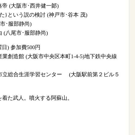
帝 (大阪市･西井健一郞)
}という説の検討 (神戸市･谷本 茂)
市･服部静尚)
(八尾市･服部静尚)
日) 参加費500円
場:大阪産業創造館 (大阪市中央区本町1-4-5)地下鉄中央線
 会場:大阪市立総合生涯学習センター (大阪駅前第２ビル５
を着た武人。噴火する阿蘇山。