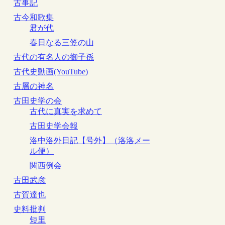
古事記
古今和歌集
君が代
春日なる三笠の山
古代の有名人の御子孫
古代史動画(YouTube)
古層の神名
古田史学の会
古代に真実を求めて
古田史学会報
洛中洛外日記【号外】（洛洛メー
ル便）
関西例会
古田武彦
古賀達也
史料批判
短里