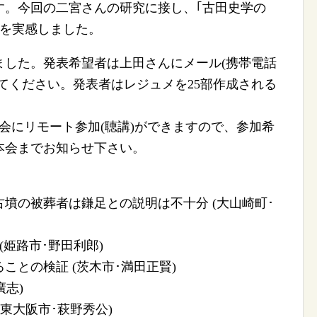
す。今回の二宮さんの研究に接し、｢古田史学の
とを実感しました。
ました。発表希望者は上田さんにメール(携帯電話
てください。発表者はレジュメを25部作成される
会にリモート参加(聴講)ができますので、参加希
本会までお知らせ下さい。
墳の被葬者は鎌足との説明は不十分 (大山崎町･
(姫路市･野田利郎)
ことの検証 (茨木市･満田正賢)
廣志)
 (東大阪市･萩野秀公)