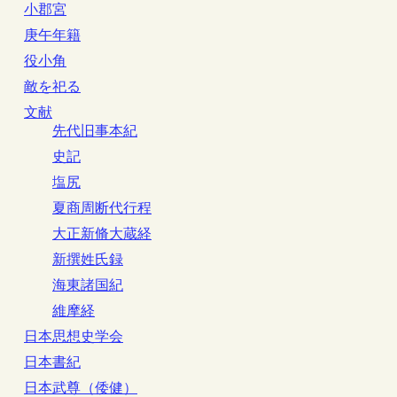
小郡宮
庚午年籍
役小角
敵を祀る
文献
先代旧事本紀
史記
塩尻
夏商周断代行程
大正新脩大蔵経
新撰姓氏録
海東諸国紀
維摩経
日本思想史学会
日本書紀
日本武尊（倭健）