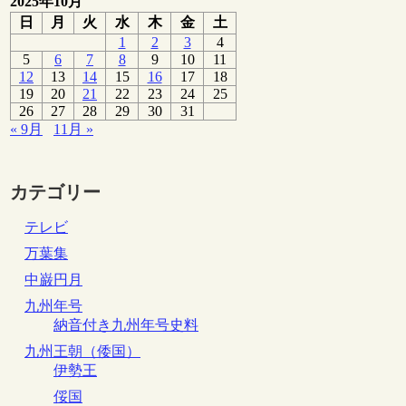
2025年10月
日
月
火
水
木
金
土
1
2
3
4
5
6
7
8
9
10
11
12
13
14
15
16
17
18
19
20
21
22
23
24
25
26
27
28
29
30
31
« 9月
11月 »
カテゴリー
テレビ
万葉集
中巌円月
九州年号
納音付き九州年号史料
九州王朝（倭国）
伊勢王
俀国