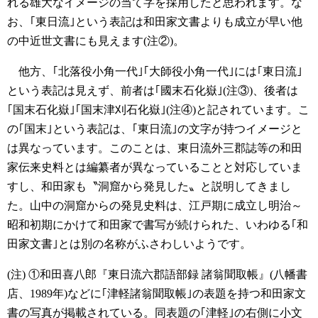
れる雄大なイメージの当て字を採用したと思われます。な
お、｢東日流｣という表記は和田家文書よりも成立が早い他
の中近世文書にも見えます(注②)。
他方、｢北落役小角一代｣｢大師役小角一代｣には｢東日流｣
という表記は見えず、前者は｢國末石化嶽｣(注③)、後者は
｢国末石化嶽｣｢国末津刈石化嶽｣(注④)と記されています。こ
の｢国末｣という表記は、｢東日流｣の文字が持つイメージと
は異なっています。このことは、東日流外三郡誌等の和田
家伝来史料とは編纂者が異なっていることと対応していま
すし、和田家も〝洞窟から発見した〟と説明してきまし
た。山中の洞窟からの発見史料は、江戸期に成立し明治～
昭和初期にかけて和田家で書写が続けられた、いわゆる｢和
田家文書｣とは別の名称がふさわしいようです。
(注)
①和田喜八郎『東日流六郡語部録 諸翁聞取帳』(八幡書
店、1989年)などに｢津軽諸翁聞取帳｣の表題を持つ和田家文
書の写真が掲載されている。同表題の｢津軽｣の右側に小文