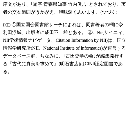
序文があり、｢題字 青森県知事 竹内俊吉｣とされており、著
者の交友範囲がうかがえ、興味深く思います。(つづく)
(注)
①国立国会図書館サーチによれば、同書著者の欄に奈
利田浮城、出版者に成田不二雄とある。
②CiNii(サイニィ、
NII学術情報ナビゲータ、Citation Information by NII)は、国立
情報学研究所(NII、National Institute of Informatics)が運営する
データベース群。ちなみに、｢古田史学の会｣が編集発行す
る『古代に真実を求めて』(明石書店)はCiNii認定図書であ
る。