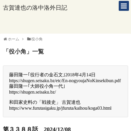
古賀達也の洛中洛外日記
ホーム
役小角
「
役小角
」
一覧
藤田隆一｢役行者の金石文｣2018年4月14日
https://shugen.seisaku.bz/etc/En-nogyoujaNoKinsekibun.pdf
藤田隆一｢大師役小角一代｣
https://shugen.seisaku.bz/
和田家史料の「戦後史」 古賀達也
https://www.furutasigaku.jp/jfuruta/kaihou/koga03.html
第３３８８話 2024/12/08