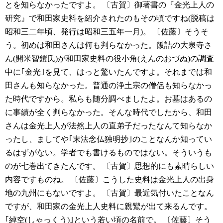
とを知らなかったですよ。
〔古賀〕御著書の『金光上人の
研究』で和田家史料を紹介されたのもその頃ですね(脱稿は
昭和三二年頃、発行は昭和三五年一月)。
〔佐藤〕そうそ
う。初めは和田さんは何も判らなかった。飯詰の大泉寺さ
ん(開米智鎧氏)が和田家史料の役小角(えんのおづぬ)の調査
中に｢金光｣を見て、はっと驚いたんですよ。それまでは和
田さんも知らなかった。普通の浄土宗の僧侶も知らなかっ
た時代ですから。私らも随分調べましたよ。お墓はあるの
に事績が全く判らなかった。そんな時代でしたから、和田
さんは金光上人が法然上人の直弟子だったなんて知らなか
ったし、ましてや｢末法念仏独明抄｣のことなんか知ってい
るはずがない。学者でも書けるものではない。そういうも
のが七巻出てきたんです。
〔古賀〕思想的にも素晴らしい
内容ですものね。
〔佐藤〕こうした史料は金光上人の出身
地の九州にもないですよ。
〔古賀〕最近気付いたことなん
ですが、和田家の金光上人史料に親鸞が出て来るんです。
｢綽空(しゃっくう)｣という若い頃の名前で。
〔佐藤〕そう