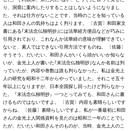
り、洞窟に案内したりすることはしないようになりまし
た。それは仕方がないことです。当時のことを知っている
人は和田さんの気持ちはよく判ります。
〔古賀〕和田家文
書にある｢末法念仏独明抄｣には法華経方便品などが巧みに
引用されており、これなんか法華経の意味が理解できてい
ないと、素人ではできない引用方法ですものね。
〔佐藤〕
そうそう。だいたい、和田さんがいくら頭がいいか知らな
いが、金光上人が書いた｢末法念仏独明抄｣なんか名前は判
っていたが、内容や巻数は誰も判らなかった。私は金光上
人の研究を昭和十二年からやっていました。それこそ五十
年以上になりますが、日本全国探し回ったけど判らなかっ
た。『末法念仏独明抄』一つとってみても、和田さんに書
けるものではないですよ。
〔古賀〕内容も素晴らしいです
からね。
〔佐藤〕素晴らしいですよ。私が一番最初に和田
さんの金光上人関係資料を見たのは昭和三一年のことでし
たが、だいたい和田さんそのものが、当時、金光上人のこ