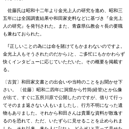
佐藤氏は昭和十二年より金光上人の研究を進め、昭和三
五年には全国調査結果や和田家史料などに基づき『金光上
人の研究』を発刊された。また、青森県仏教会々長の要職
も兼ねておられた。
｢正しいことの為には命を賭けてもかまわないのですよ。
金光上人もそうされたのだから｣と、ご多忙にもかかわらず
快くインタビューに応じていただいた。その概要を掲載す
る。
〔古賀〕和田家文書との出会いや当時のことをお聞かせ下
さい。
〔佐藤〕昭和二四年に洞窟から竹筒(経管)とか仏像
が出て、すぐに五所川原で公開したのですが、借りて行っ
てそのまま返さない人もいましたし、行方不明になった遺
物もありました。それから和田さんは貴重な資料が散逸す
るのを恐れて、ただ、いたずらに見せることを止められま
した。それ以来、来た人に｢はい、どうぞ｣と言って見せた