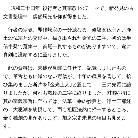
｢昭和二十四年｢役行者と其宗教｣のテーマで、新発見の古
文書整理中、偶然燭光を仰ぎ得ました。
行者の宗教、即修験宗の一分派なる、修験念仏宗と、浄
土念仏宗との交渉中、描き出された金光の二字、初めは半
信半疑で蒐集中、首尾一貫するものがありますので、遂に
真剣に没頭するに至りました。
此の資料は、末徒が見聞に任せて、記録しましたもの
で、筆舌ともに縁のない野僧が、十年の歳月を閲して、拾
ひ集めました断片を｢金光上人｣と題して、二三の先賢に諮
りましたが、何れも黙殺の二字に終りました。(中略)
特に
其の宗義宗旨に至っては、法華一乗の妙典と、浄土三部経
の二大思潮を統摂して、而も祖匠法然に帰一するところ、
全く独創の見があります。加之宗史未見の項目も見えま
す。