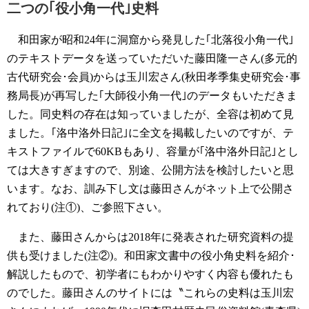
二つの｢役小角一代｣史料
和田家が昭和24年に洞窟から発見した｢北落役小角一代｣
のテキストデータを送っていただいた藤田隆一さん(多元的
古代研究会･会員)からは玉川宏さん(秋田孝季集史研究会･事
務局長)が再写した｢大師役小角一代｣のデータもいただきま
した。同史料の存在は知っていましたが、全容は初めて見
ました。｢洛中洛外日記｣に全文を掲載したいのですが、テ
キストファイルで60KBもあり、容量が｢洛中洛外日記｣とし
ては大きすぎますので、別途、公開方法を検討したいと思
います。なお、訓み下し文は藤田さんがネット上で公開さ
れており(注①)、ご参照下さい。
また、藤田さんからは2018年に発表された研究資料の提
供も受けました(注②)。和田家文書中の役小角史料を紹介･
解説したもので、初学者にもわかりやすく内容も優れたも
のでした。藤田さんのサイトには〝これらの史料は玉川宏