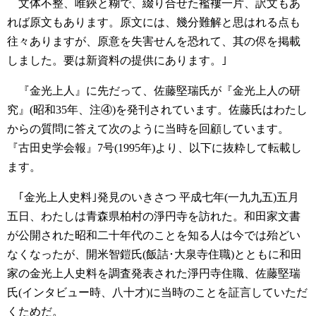
文体不整、唯鋏と糊で、綴り合せた襤褸一片、訳文もあ
れば原文もあります。原文には、幾分難解と思はれる点も
往々ありますが、原意を失害せんを恐れて、其の侭を掲載
しました。要は新資料の提供にあります。｣
『金光上人』に先だって、佐藤堅瑞氏が『金光上人の研
究』(昭和35年、注④)を発刊されています。佐藤氏はわたし
からの質問に答えて次のように当時を回顧しています。
『古田史学会報』7号(1995年)より、以下に抜粋して転載し
ます。
｢金光上人史料｣発見のいきさつ
平成七年(一九九五)五月
五日、わたしは青森県柏村の淨円寺を訪れた。和田家文書
が公開された昭和二十年代のことを知る人は今では殆どい
なくなったが、開米智鎧氏(飯詰･大泉寺住職)とともに和田
家の金光上人史料を調査発表された淨円寺住職、佐藤堅瑞
氏(インタビュー時、八十才)に当時のことを証言していただ
くためだ。