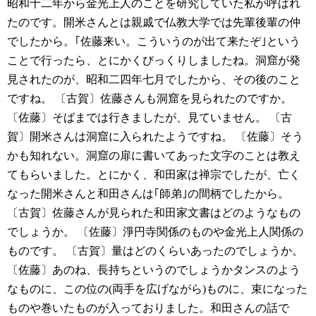
昭和十二年から金光上人のことを研究していた私が呼ばれ
たのです。開米さんとは親戚で仏教大学では先輩後輩の仲
でしたから。｢佐藤来い。こういうのが出て来たぞ｣という
ことで行ったら、とにかくびっくりしましたね。洞窟が発
見されたのが、昭和二四年七月でしたから、その後のこと
ですね。
〔古賀〕佐藤さんも洞窟を見られたのですか。
〔佐藤〕そばまでは行きましたが、見ていません。
〔古
賀〕開米さんは洞窟に入られたようですね。
〔佐藤〕そう
かも知れない。洞窟の扉に書いてあった文字のことは教え
てもらいました。とにかく、和田家は禅宗でしたが、亡く
なった開米さんと和田さんは｢師弟｣の間柄でしたから。
〔古賀〕佐藤さんが見られた和田家文書はどのようなもの
でしょうか。
〔佐藤〕淨円寺関係のものや金光上人関係の
ものです。
〔古賀〕量はどのくらいあったのでしょうか。
〔佐藤〕あのね、長持ちというのでしょうかタンスのよう
なものに、この位の(両手を広げながら)ものに、束になった
ものや巻いたものが入っておりました。和田さんの話で