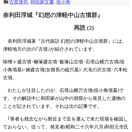
古賀達也
,
和田家文書
,
役小角
奈利田浮城『幻想の津軽中山古墳群』
再読 (2)
奈利田浮城著『古代探訪 幻想の津軽中山古墳群』には、
津軽地方の次の｢古墳｣が紹介されています。
味噌ヶ盛古墳･糠塚盛古墳･飯塚山古墳･石塔山横穴古墳(役
小角墳墓)･姥森古墳(女酋長の縦穴墓)･大滝の沢古墳･六本松
古墳。
わたしが注目したのが、石塔山横穴古墳(役小角墳墓)で
す。その解説中に和田家が山中の洞窟から発見した遺物の
ことが記されています。それは次の記事です。
｢筆者も残念ながら附近まで足を運んで未だ現場を確認し
ておらない。従って、発見者(昭和二十六年六月)和田元市氏