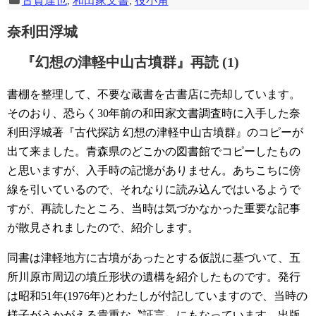
古賀達也
,
和田家文書
,
役小角
奈利田浮城
『幻想の津軽中山古墳群』再読 (1)
書棚を整理して、不要な蔵書を古書店に売却しています。
そのおり、恐らく30年前の和田家文書調査時に入手した奈
利田浮城著『古代探訪 幻想の津軽中山古墳群』のコピーが
出て来ました。青森県のどこかの図書館でコピーしたもの
と思いますが、入手時の記憶がありません。あちこちに傍
線を引いているので、それなりに読み込んではいるようで
すが、再読したところ、当時は気づかなかった重要な記事
が散見されましたので、紹介します。
同書は津軽地方に古墳があったとする仮説に基づいて、五
所川原市周辺の墳丘形状の遺構を紹介したものです。発行
は昭和51年(1976年)とわたしが付記していますので、当時の
様子がうかがえる貴重な〝証言〟にもなっています。出版