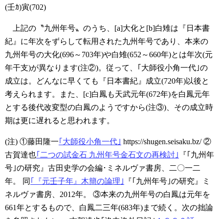
(壬ｶ)寅(702)
上記の〝九州年号〟のうち、[a]大化と[b]白雉は『日本書
紀』に年次をずらして転用された九州年号であり、本来の
九州年号の大化(696～703年)や白雉(652～660年)とは年次(元
年干支)が異なります(注②)。従って、｢大師役小角一代｣の
成立は。どんなに早くても『日本書紀』成立(720年)以後と
考えられます。また、[c]白鳳も天武元年(672年)を白鳳元年
とする後代改変型の白鳳のようですから(注③)、その成立時
期は更に遅れると思われます。
(注)
①藤田隆一
｢大師役小角一代｣
https://shugen.seisaku.bz/
②
古賀達也
｢二つの試金石 九州年号金石文の再検討｣
『｢九州年
号｣の研究』古田史学の会編･ミネルヴァ書房、二〇一二
年。
同
｢『元壬子年』木簡の論理｣
『｢九州年号｣の研究』ミ
ネルヴァ書房、2012年。
③本来の九州年号の白鳳は元年を
661年とするもので、白鳳二三年(683年)まで続く。次の拙論