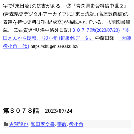
字で｢東日流｣の傍書がある。
②『青森県史資料編中世２』
(青森県史デジタルアーカイブ)に｢東日流記｣(高屋豊前編)の
表題を持つ史料(17世紀成立)が掲載されている。弘前図書館
蔵。
③古賀達也｢洛中洛外日記｣
３０７７話(2023/07/23)〝藤
田さんから朗報、｢役小角｣銅板銘データ〟
④藤田隆一
｢大師
役小角一代｣
https://shugen.seisaku.bz/
第３０７８話 2023/07/24
古賀達也
,
和田家文書
,
宗教
,
役小角