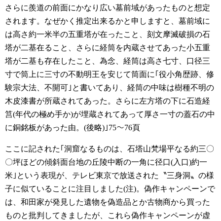
さらに羨道の前面にかなり広い墓前域があったものと想定
されます。なぜかく推定出来るかと申しますと、墓前域に
は高さ約一米半の五重塔が在ったこと、刻文摩滅破損の石
塔が二基在ること、さらに経筒を内蔵させてあった小五重
塔が二基も存在したこと、為念、経筒は高さ七寸、口径三
寸で筒上に三寸の不動明王を安じて筒面に｢役小角歴跡、修
験宗大法、不開可｣と書いてあり、経筒の中味は樹種不明の
木皮漆書が所蔵されてあった。さらに左方塔の下に石造経
筥(年代の極め手か)が埋蔵されてあって厚さ一寸の蓋石の中
に銅銘板があった由。(後略)｣75～76頁
ここに記された｢洞窟なるものは、石塔山梵場平なる約三〇
〇坪ほどの傾斜面台地の丘陵中断の一角に径口(入口)約一
米｣という表現が、テレビ東京で放送された〝三身洞〟の様
子に似ていることに注目しました(注)。偽作キャンペーンで
は、和田家が発見した遺物を偽造品とか古物商から買った
ものと批判してきましたが、これら偽作キャンペーンが虚