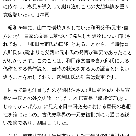
に依存し、私見を導入して綴り込むことの大胆無謀を重々
寛容願いたい。｣70頁
昭和26年に、山中で炭焼きをしていた和田父子(元市･喜
八郎)が、自家の文書に基づいて発見した遺物について記さ
れており、｢和田元市氏の口述｣とあることから、当時は喜
八郎氏(25歳)よりも父親の元市氏の発言が重要であったこと
がわかります。このことは、和田家文書を喜八郎氏による
偽作とする偽作説と、当時の状況を知る人の証言とは食い
違うことを示しており、奈利田氏の証言は貴重です。
同号で最も注目したのが國枝浩さん(世田谷区)の｢本居宣
長の中国との外交史論｣でした。本居宣長『馭戎慨言(ぎょ
じゅうがいげん)』に見える日中国交史における宣長の思想
性を論じたもの。古代史学界の一元史観批判にも通じる鋭
い指摘であり、刮目しました。
なお、國枝稿では『続日本紀』和銅二年条の蝦夷討伐記