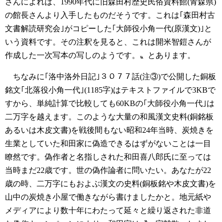
さんによれば、1990年代に旧森田村歴史民俗資料館(青森県)
の館長さんより入手したものだそうです。これは｢森田村古
文書解読研究会｣がコピーした｢大師役小角一代(原漢文)｣と
いう資料です。その注釈を見ると、これは開米智鎧さんが
作成した一次写本の写しのようです。〟とあります。
ちなみに｢洛中洛外日記｣３０７７話(注③)で公開した銅板
銘文｢北落役小角一代｣(1185字)はテキストファイルで3KBで
すから、単純計算で比較しても60KBの｢大師役小角一代｣は
二万字を越えます。このような大量の和風漢文史料(銅銘板
あるいは木皮文書)を戦後間もない昭和24年当時、炭焼きを
生業としていた和田家に偽造できるはずがないことは一目
瞭然です。偽作者と名指しされた和田喜八郎氏に至っては
当時まだ22歳です。世の偽作論者に問いたい。あなたが22
歳の時、二万字にもおよぶ漢文の史料(銅板銘や木皮文書)を
山中の炭焼き小屋で働きながら書けましたかと。地元紙や
メディアにより数十年にわたって延々と繰り返された非道