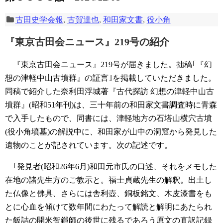
古田史学会報
,
古賀達也
,
和田家文書
,
役小角
『東京古田会ニュース』219号の紹介
『東京古田会ニュース』219号が届きました。拙稿｢『幻
想の津軽中山古墳群』の証言｣を掲載していただきました。
同稿で紹介した奈利田浮城著『古代探訪 幻想の津軽中山古
墳群』(昭和51年刊)は、三十年前の和田家文書調査時に青森
で入手したもので、同書には、津軽地方の石塔山横穴古墳
(役小角墳墓)の解説中に、和田家が山中の洞窟から発見した
遺物のことが記されています。次の記述です。
｢発見者(昭和26年6月)和田元市氏の口述、それをメモした
在地の諸先生方のご教示と。福士貞蔵先生の解釈。出土し
た仏像と佛具、さらには舎利壺、銅板銘文、木皮漆書をも
とに心血を傾けて数年間にわたって解読と解明にあたられ
た飯詰の開米智鎧師の後世に残るであろう原文の直訳記録