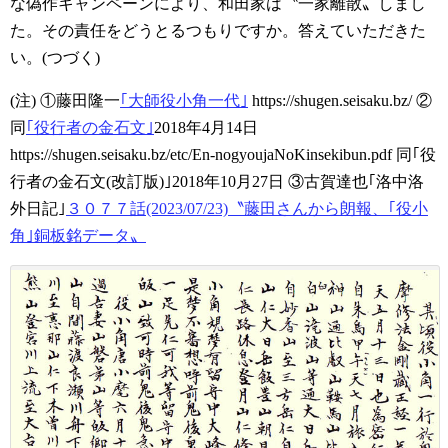
な偽作キャンペーンにより、和田家は〝一家離散〟しまし
た。その責任をどうとるつもりですか。答えていただきた
い。(つづく)
(注)
①藤田隆一
｢大師役小角一代｣
https://shugen.seisaku.bz/
②
同
｢役行者の金石文｣
2018年4月14日
https://shugen.seisaku.bz/etc/En-nogyoujaNoKinsekibun.pdf
同｢役
行者の金石文(改訂版)｣2018年10月27日
③古賀達也｢洛中洛
外日記｣
３０７７話(2023/07/23)〝藤田さんから朗報、｢役小
角｣銅板銘データ〟