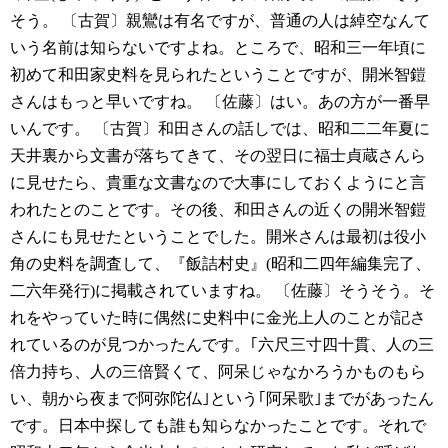
そう。
〔古賀〕親鸞は有名ですが、普通の人は綽空なんて
いう名前は知らないですよね。ところで、昭和三一年頃に
初めて和田家史料を見られたということですが、開米智鎧
さんはもっと早いですね。
〔佐藤〕はい。あの方が一番早
いんです。
〔古賀〕和田さんの話しでは、昭和二二年夏に
天井裏から文書が落ちてきて、その翌日に福士貞蔵さんら
に見せたら、貴重な文書なので大事にしておくようにと言
われたとのことです。その後、和田さんの近くの開米智鎧
さんにも見せたということでした。開米さんは最初は役小
角の史料を調査して、『飯詰村史』(昭和二四年編集完了、
二六年発行)に掲載されていますね。
〔佐藤〕そうそう。そ
れをやっていた時に偶然に史料中に金光上人のことが記さ
れているのが見つかったんです。｢六尺三寸四十貫、人の三
倍力持ち、人の三倍賢くて、阿呆じゃなかろうかものもら
い、朝から夜まで阿弥陀仏｣という｢阿呆歌｣までがあったん
です。日本中探しても誰も知らなかったことです。それで