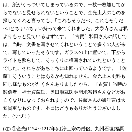
は、紙がくっついてしまっているので、一枚一枚離してか
らでないと見せられないということで、金光上人のものを
探してくれと言っても、｢これもそうだべ、これもそうだ
べ｣とちょいちょい持って来てくれました。大泉寺さんは私
よりもっと見ているはずです。
〔古賀〕和田さんの話しで
は、当時、文書を写させてくれということで多くの人が来
て、写していったそうです。ガラスの上に置いて、下から
ライトを照らして、そっくりに模写されていたということ
でした。それらがあちこちに出回っているようです。
〔佐
藤〕そういうことはあるかも知れません。金光上人史料も
同じ様なものがたくさんありましたから。
〔古賀〕当時の
関係者、福士貞蔵氏、奥田順蔵氏や開米智鎧さんなどがお
亡くなりになっておられますので、佐藤さんの御証言は大
変貴重なものです。本日はどうもありがとうございまし
た。(つづく)
(注)
①金光(1154～1217年)は浄土宗の僧侶。九州石垣(福岡