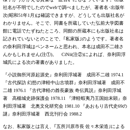
社名が不明でしたのでwebで調べましたが、著者名･出版年
次(昭和51年1月)は確認できますが、どうしても出版社名が
わかりません。そこで、同書を所蔵していた弘前大学図書
館に電話でたずねたところ、同館の所蔵本にも出版社名は
記されていないとのことで、｢私家版｣のようです。著者名
の奈利田浮城はペンネームと思われ、本名は成田不二雄さ
んかもしれません(注①)。 CiNii(注②)によれば、奈利田浮
城氏による次の著書がありました。
『小説御所河原起源史』奈利田浮城著 成田不二雄 1974.1
『古代探訪 幻想の津軽中山古墳群』奈利田浮城著 成田不
二雄 1976.1
『古代津軽の酋長豪族 奇伝異説』奈利田浮城
著 高楯城史跡保護会 1978.11
『津軽蝦夷乃王国始末顕』奈
利田浮城著 北奥文化研究会 1981.10
『あおもり古代史69の
謎』奈利田浮城著 西北刊行会 1988.2
なお、私家版とは言え、｢五所川原市長 佐々木栄造｣による