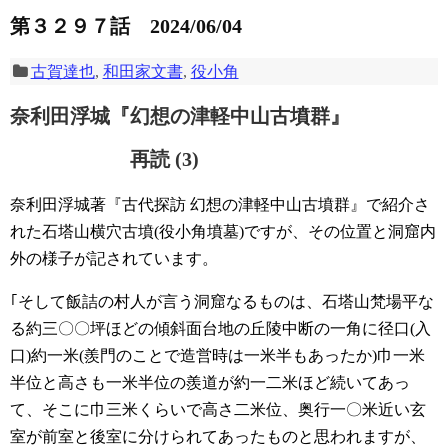
第３２９７話 2024/06/04
古賀達也
,
和田家文書
,
役小角
奈利田浮城『幻想の津軽中山古墳群』
再読 (3)
奈利田浮城著『古代探訪 幻想の津軽中山古墳群』で紹介さ
れた石塔山横穴古墳(役小角墳墓)ですが、その位置と洞窟内
外の様子が記されています。
｢そして飯詰の村人が言う洞窟なるものは、石塔山梵場平な
る約三〇〇坪ほどの傾斜面台地の丘陵中断の一角に径口(入
口)約一米(羨門のことで造営時は一米半もあったか)巾一米
半位と高さも一米半位の羨道が約一二米ほど続いてあっ
て、そこに巾三米くらいで高さ二米位、奥行一〇米近い玄
室が前室と後室に分けられてあったものと思われますが、