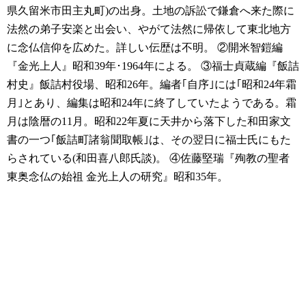
県久留米市田主丸町)の出身。土地の訴訟で鎌倉へ来た際に
法然の弟子安楽と出会い、やがて法然に帰依して東北地方
に念仏信仰を広めた。詳しい伝歴は不明。
②開米智鎧編
『金光上人』昭和39年･1964年による。
③福士貞蔵編『飯詰
村史』飯詰村役場、昭和26年。編者｢自序｣には｢昭和24年霜
月｣とあり、編集は昭和24年に終了していたようである。霜
月は陰暦の11月。昭和22年夏に天井から落下した和田家文
書の一つ｢飯詰町諸翁聞取帳｣は、その翌日に福士氏にもた
らされている(和田喜八郎氏談)。
④佐藤堅瑞『殉教の聖者
東奥念仏の始祖 金光上人の研究』昭和35年。