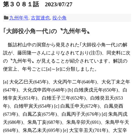
第３０８１話 2023/07/27
九州年号
,
古賀達也
,
役小角
｢大師役小角一代｣の〝九州年号〟
飯詰村山中の洞窟から発見された｢大師役小角一代｣の解
説が、藤田隆一さんによりなされており(注①)、同史料に次
の〝九州年号〟が見えることが紹介されています。解説の
便宜上、年号ごとに[a]～[e]に分類しました。
[a] 大化乙巳天(645年)、大化丙午二年(646年)、大化丁未之年
(647年)、大化戊申四年(648年)
[b] 白雉庚戌元年(650年)、白
雉辛亥天(651年)、白雉壬子三年(652年)、白雉癸丑天(653
年)、白雉甲寅天(654年)
[c] 白鳳壬申天(672年)、白鳳癸酉
(673年)、白鳳乙亥(675年)、白鳳丙子天(676年)
[d] 朱鳥丙戌
天(686年)、朱鳥丁亥(687年)、朱鳥辛卯天(691)、朱鳥甲午天
(694年)、朱鳥乙未天(695年)
[e] 大宝辛丑天(701年)、大宝辛