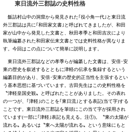
東日流外三郡誌の史料性格
飯詰村山中の洞窟から発見された｢役小角一代｣と東日流
外三郡誌は共に｢和田家文書｣と呼ばれてきましたが、和田
家が山中から発見した文書と、秋田孝季と和田吉次により
執筆編纂された和田家伝来文書とでは史料性格が異なりま
す。今回はこの点について簡単に説明します。
東日流外三郡誌などの孝季らが編纂した文書は、安倍･安
東の歴史を叙述するとともに津軽の伝承を集録するという
編纂目的があり、安倍･安東の歴史的正当性を主張するとい
う基本思想に基づいています。古田先生はこの史料性格を
〝津軽皇国史観〟と呼ばれたことがありました。その表れ
の一つが、｢津軽｣のことを｢東日流｣とする表記(当て字)する
ことです。東日流外三郡誌を筆頭にこの当て字が採用され
ています(一部に｢津軽｣表記も見える。注①)。〝東の太陽が
流れる〟あるいは〝東へ太陽が流れる〟という意味にもと