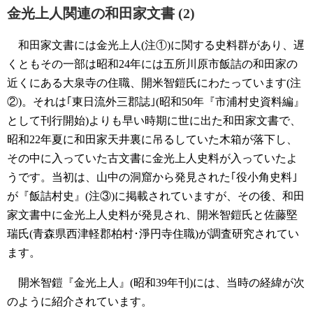
金光上人関連の和田家文書 (2)
和田家文書には金光上人(注①)に関する史料群があり、遅
くともその一部は昭和24年には五所川原市飯詰の和田家の
近くにある大泉寺の住職、開米智鎧氏にわたっています(注
②)。それは｢東日流外三郡誌｣(昭和50年『市浦村史資料編』
として刊行開始)よりも早い時期に世に出た和田家文書で、
昭和22年夏に和田家天井裏に吊るしていた木箱が落下し、
その中に入っていた古文書に金光上人史料が入っていたよ
うです。当初は、山中の洞窟から発見された｢役小角史料｣
が『飯詰村史』(注③)に掲載されていますが、その後、和田
家文書中に金光上人史料が発見され、開米智鎧氏と佐藤堅
瑞氏(青森県西津軽郡柏村･淨円寺住職)が調査研究されてい
ます。
開米智鎧『金光上人』(昭和39年刊)には、当時の経緯が次
のように紹介されています。