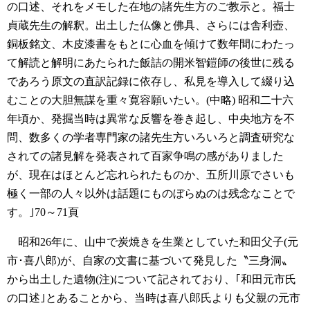
の口述、それをメモした在地の諸先生方のご教示と。福士
貞蔵先生の解釈。出土した仏像と佛具、さらには舎利壺、
銅板銘文、木皮漆書をもとに心血を傾けて数年間にわたっ
て解読と解明にあたられた飯詰の開米智鎧師の後世に残る
であろう原文の直訳記録に依存し、私見を導入して綴り込
むことの大胆無謀を重々寛容願いたい。(中略)
昭和二十六
年頃か、発掘当時は異常な反響を巻き起し、中央地方を不
問、数多くの学者専門家の諸先生方いろいろと調査研究な
されての諸見解を発表されて百家争鳴の感がありました
が、現在はほとんど忘れられたものか、五所川原でさいも
極く一部の人々以外は話題にものぼらぬのは残念なことで
す。｣70～71頁
昭和26年に、山中で炭焼きを生業としていた和田父子(元
市･喜八郎)が、自家の文書に基づいて発見した〝三身洞〟
から出土した遺物(注)について記されており、｢和田元市氏
の口述｣とあることから、当時は喜八郎氏よりも父親の元市