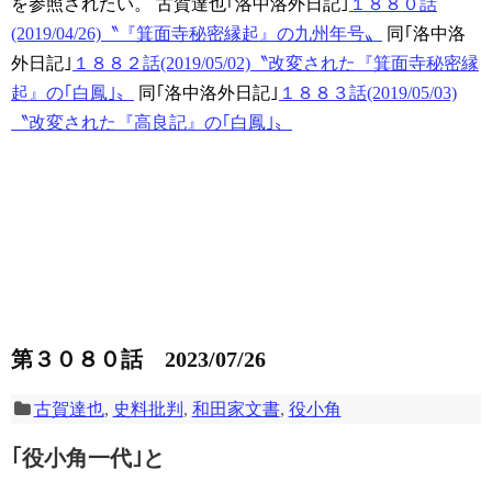
を参照されたい。
古賀達也｢洛中洛外日記｣
１８８０話
(2019/04/26)〝『箕面寺秘密縁起』の九州年号〟
同｢洛中洛
外日記｣
１８８２話(2019/05/02)〝改変された『箕面寺秘密縁
起』の｢白鳳｣〟
同｢洛中洛外日記｣
１８８３話(2019/05/03)
〝改変された『高良記』の｢白鳳｣〟
第３０８０話 2023/07/26
古賀達也
,
史料批判
,
和田家文書
,
役小角
｢役小角一代｣と