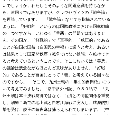
いでしょうか。わたしもそのような問題意識を持ちなが
ら、遠回りではありますが、クラウゼヴィツの『戦争論』
を再読しています。
『戦争論』などでも指摘されている
ように、「好戦的」というのは国際政治における国家戦略
の一つですから、いわゆる「善悪」の問題ではありませ
ん。その国が、「好戦的」で「軍事的」「威圧的」である
ことが自国の国益（自国民の幸福）に適うと考え、あるい
は結果として国家間秩序（戦争ではない状態）を維持でき
ると考えているということです。そこにおいては「善悪」
の議論は残念ながらほとんど意味がありません。「好戦
的」であることが自国にとって「善」と考えている国々な
のですから。
そこで、九州王朝の「集団的自衛権」につ
いて考えてみました。「洛中洛外日記」９８０話で、「九
州王朝は本土決戦防御ではなく、百済との同盟関係を重視
し、朝鮮半島での地上戦と白村江海戦に突入し、壊滅的打
撃を受け、倭王の薩夜麻は捕らえられてしまいます。（中