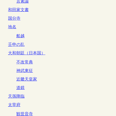
言素論
和田家文書
国分寺
地名
船越
壬申の乱
大和朝廷（日本国）
不改常典
神武東征
近畿天皇家
道鏡
天孫降臨
太宰府
観世音寺