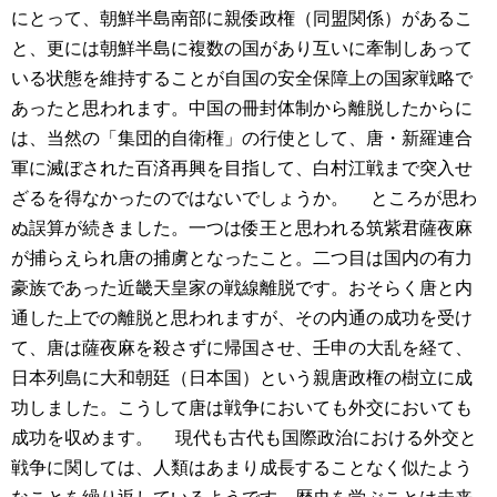
にとって、朝鮮半島南部に親倭政権（同盟関係）があるこ
と、更には朝鮮半島に複数の国があり互いに牽制しあって
いる状態を維持することが自国の安全保障上の国家戦略で
あったと思われます。中国の冊封体制から離脱したからに
は、当然の「集団的自衛権」の行使として、唐・新羅連合
軍に滅ぼされた百済再興を目指して、白村江戦まで突入せ
ざるを得なかったのではないでしょうか。
ところが思わ
ぬ誤算が続きました。一つは倭王と思われる筑紫君薩夜麻
が捕らえられ唐の捕虜となったこと。二つ目は国内の有力
豪族であった近畿天皇家の戦線離脱です。おそらく唐と内
通した上での離脱と思われますが、その内通の成功を受け
て、唐は薩夜麻を殺さずに帰国させ、壬申の大乱を経て、
日本列島に大和朝廷（日本国）という親唐政権の樹立に成
功しました。こうして唐は戦争においても外交においても
成功を収めます。
現代も古代も国際政治における外交と
戦争に関しては、人類はあまり成長することなく似たよう