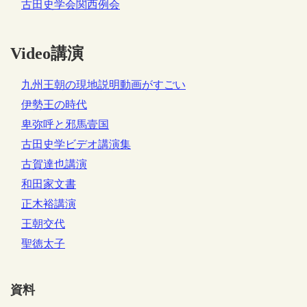
古田史学会関西例会
Video講演
九州王朝の現地説明動画がすごい
伊勢王の時代
卑弥呼と邪馬壹国
古田史学ビデオ講演集
古賀達也講演
和田家文書
正木裕講演
王朝交代
聖徳太子
資料