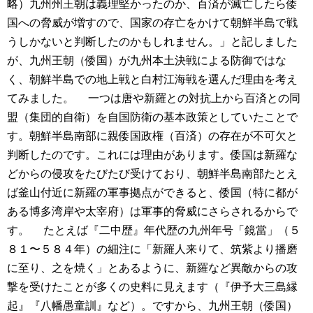
略）九州州王朝は義理堅かったのか、百済が滅亡したら倭
国への脅威が増すので、国家の存亡をかけて朝鮮半島で戦
うしかないと判断したのかもしれません。」と記しました
が、九州王朝（倭国）が九州本土決戦による防御ではな
く、朝鮮半島での地上戦と白村江海戦を選んだ理由を考え
てみました。
一つは唐や新羅との対抗上から百済との同
盟（集団的自衛）を自国防衛の基本政策としていたことで
す。朝鮮半島南部に親倭国政権（百済）の存在が不可欠と
判断したのです。これには理由があります。倭国は新羅な
どからの侵攻をたびたび受けており、朝鮮半島南部たとえ
ば釜山付近に新羅の軍事拠点ができると、倭国（特に都が
ある博多湾岸や太宰府）は軍事的脅威にさらされるからで
す。
たとえば『二中歴』年代歴の九州年号「鏡當」（５
８１〜５８４年）の細注に「新羅人来りて、筑紫より播磨
に至り、之を焼く」とあるように、新羅など異敵からの攻
撃を受けたことが多くの史料に見えます（『伊予大三島縁
起』『八幡愚童訓』など）。ですから、九州王朝（倭国）