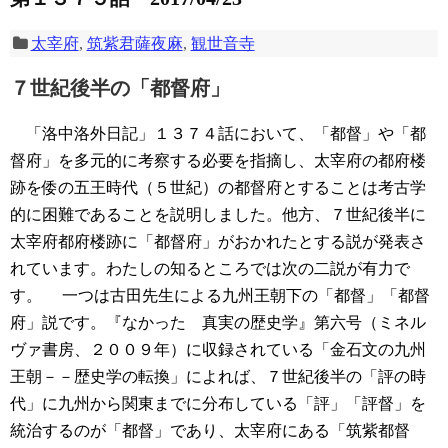
太宰府
,
筑紫君薩夜麻
,
観世音寺
７世紀後半の「都督府」
「洛中洛外日記」１３７４話において、「都督」や「都
督府」を多元的に考察する必要を指摘し、太宰府の都府楼
跡を倭の五王時代（５世紀）の都督府とすることは考古学
的に困難であることを説明しました。他方、７世紀後半に
太宰府都府楼跡に「都督府」がおかれたとする説が発表さ
れています。わたしの知るところでは次の二説が有力で
す。
一つは古田先生による九州王朝下の「都督」「都督
府」説です。『なかった 真実の歴史学』第六号（ミネル
ヴァ書房、２００９年）に収録されている「金石文の九州
王朝－－歴史学の転換」によれば、７世紀後半の「評の時
代」に九州から関東までに分布している「評」「評督」を
統治するのが「都督」であり、太宰府にある「筑紫都督