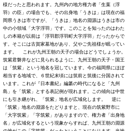
様だったと思われます。九州内の地方権力者「生葉（浮
羽）の臣」の場合でも、その出身地「うきは」は現在の福
岡県うきは市ですが、「うきは」地名の淵源はうきは市の
中の小領域「大字浮羽」です。このことを知ったのはわた
しの本籍が以前は「浮羽郡浮羽町大字浮羽」だったからで
す。そこには古賀家墓地があり、父やご先祖様が眠ってい
ます。
これが九州王朝の天子の場合はどうでしょうか。
筑紫君磐井などに見られるように、九州王朝の天子・国王
は「筑紫」という地名を冠しています。今の福岡県にほぼ
相当する地域で、６世紀末頃には筑前と筑後に分国されて
います。これが『日本書紀』編纂の時代になると「九州
島」を「筑紫」とする表記例が現れます。この傾向は中世
にも引き継がれ、「筑紫」地名が広域化します。
逆に
「筑紫」地名の淵源をたどりますと、現在の筑紫野市に
「大字筑紫」「字筑紫」がありますので、権力者「出身地
名」が広域化するという現象からすれば、九州王朝の淵源
の地がこの「字筑紫」だったということになります。当地