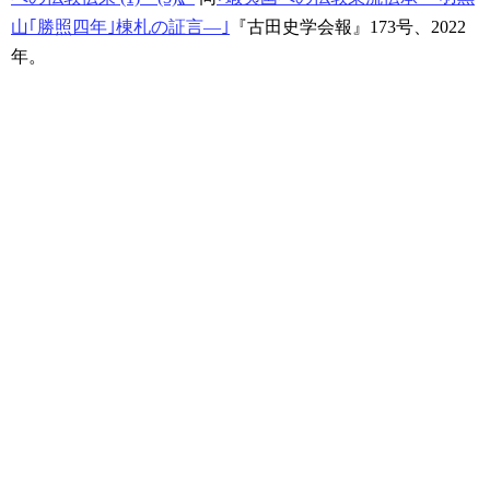
山｢勝照四年｣棟札の証言―｣
『古田史学会報』173号、2022
年。