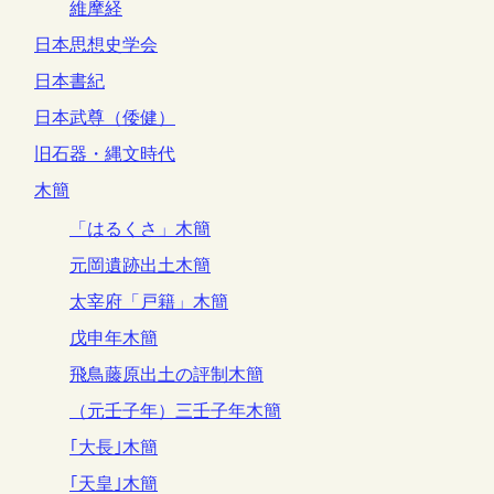
維摩経
日本思想史学会
日本書紀
日本武尊（倭健）
旧石器・縄文時代
木簡
「はるくさ」木簡
元岡遺跡出土木簡
太宰府「戸籍」木簡
戊申年木簡
飛鳥藤原出土の評制木簡
（元壬子年）三壬子年木簡
｢大長｣木簡
｢天皇｣木簡