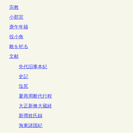
宗教
小郡宮
庚午年籍
役小角
敵を祀る
文献
先代旧事本紀
史記
塩尻
夏商周断代行程
大正新脩大蔵経
新撰姓氏録
海東諸国紀