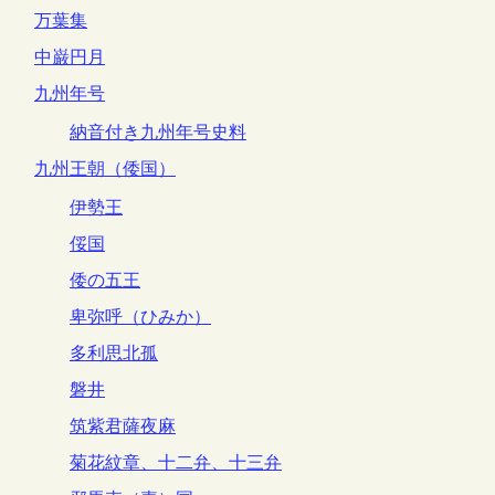
万葉集
中巌円月
九州年号
納音付き九州年号史料
九州王朝（倭国）
伊勢王
俀国
倭の五王
卑弥呼（ひみか）
多利思北孤
磐井
筑紫君薩夜麻
菊花紋章、十二弁、十三弁