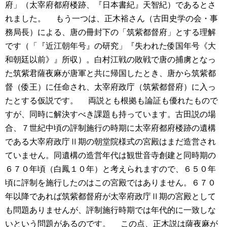
府」（太宰府都府楼跡、『日本書紀』天智紀）であるとさ
れました。
もう一つは、正木裕さん（古田史学の会・事
務局長）による、唐の冊封下の「筑紫都督府」とする理解
です（「『近江朝年号』の研究」『失われた倭国年号《大
和朝廷以前》』所収）。白村江戦の敗戦で唐の捕虜となっ
た筑紫君薩夜麻が唐軍と共に帰国したとき、唐から筑紫都
督（倭王）に任命され、太宰府政庁（筑紫都督府）に入っ
たとする仮説です。
両説とも根拠も論証も優れたもので
すが、同時に解決すべき課題も持っています。古田説の場
合、７世紀中頃の評制施行の時期に太宰府都府楼跡の遺構
である大宰府政庁Ⅱ期の朝堂院様式の宮殿はまだ造営され
ていません。同遺構の造営年代は観世音寺創建と同時期の
６７０年頃（白鳳１０年）と考えられますので、６５０年
頃に評制を施行したのはこの宮殿ではありません。６７０
年以降であれば筑紫都督府が太宰府政庁Ⅱ期の宮殿として
も問題ありませんが、評制施行時期では年代的に一致しな
いという問題があるのです。
この点、正木説は薩夜麻が