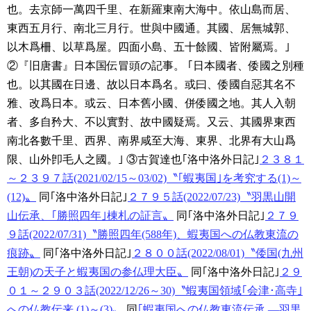
也。去京師一萬四千里、在新羅東南大海中。依山島而居、
東西五月行、南北三月行。世與中國通。其國、居無城郭、
以木爲柵、以草爲屋。四面小島、五十餘國、皆附屬焉。｣
②『旧唐書』日本国伝冒頭の記事。
｢日本國者、倭國之別種
也。以其國在日邊、故以日本爲名。或曰、倭國自惡其名不
雅、改爲日本。或云、日本舊小國、併倭國之地。其人入朝
者、多自矜大、不以實對、故中國疑焉。又云、其國界東西
南北各數千里、西界、南界咸至大海、東界、北界有大山爲
限、山外卽毛人之國。｣
③古賀達也｢洛中洛外日記｣
２３８１
～２３９７話(2021/02/15～03/02)〝｢蝦夷国｣を考究する(1)～
(12)〟
同｢洛中洛外日記｣
２７９５話(2022/07/23)〝羽黒山開
山伝承、｢勝照四年｣棟札の証言〟
同｢洛中洛外日記｣
２７９
９話(2022/07/31)〝勝照四年(588年)、蝦夷国への仏教東流の
痕跡〟
同｢洛中洛外日記｣
２８００話(2022/08/01)〝倭国(九州
王朝)の天子と蝦夷国の参仏理大臣〟
同｢洛中洛外日記｣
２９
０１～２９０３話(2022/12/26～30)〝蝦夷国領域｢会津･高寺｣
への仏教伝来 (1)～(3)〟
同
｢蝦夷国への仏教東流伝承 ―羽黒