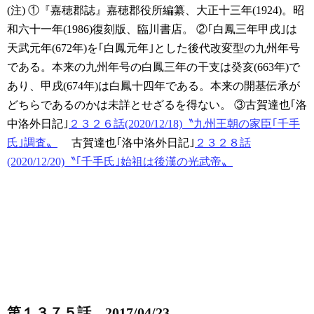
(注)
①『嘉穂郡誌』嘉穂郡役所編纂、大正十三年(1924)。昭
和六十一年(1986)復刻版、臨川書店。
②｢白鳳三年甲戌｣は
天武元年(672年)を｢白鳳元年｣とした後代改変型の九州年号
である。本来の九州年号の白鳳三年の干支は癸亥(663年)で
あり、甲戌(674年)は白鳳十四年である。本来の開基伝承が
どちらであるのかは未詳とせざるを得ない。
③古賀達也｢洛
中洛外日記｣
２３２６話(2020/12/18)〝九州王朝の家臣｢千手
氏｣調査〟
古賀達也｢洛中洛外日記｣
２３２８話
(2020/12/20)〝｢千手氏｣始祖は後漢の光武帝〟
第１３７５話 2017/04/23