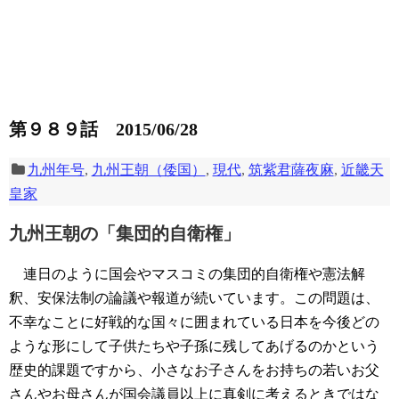
第９８９話 2015/06/28
九州年号
,
九州王朝（倭国）
,
現代
,
筑紫君薩夜麻
,
近畿天
皇家
九州王朝の「集団的自衛権」
連日のように国会やマスコミの集団的自衛権や憲法解
釈、安保法制の論議や報道が続いています。この問題は、
不幸なことに好戦的な国々に囲まれている日本を今後どの
ような形にして子供たちや子孫に残してあげるのかという
歴史的課題ですから、小さなお子さんをお持ちの若いお父
さんやお母さんが国会議員以上に真剣に考えるときではな