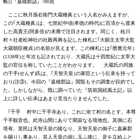
帳)｣『嘉穂郡誌』780頁
ここに秋月孫右衛門大蔵種眞という人名がみえますが、
この｢大蔵種眞｣は、七世紀中頃(孝徳の時代)に百済から渡来
した高貴王(阿多倍)の末裔で注目されます。同じく、桂川
村々社老松神社の社殿再興を記した棟札に｢大願主太宰大監
大蔵朝臣種貞｣の名前が見えます。この棟札には｢暦應元年｣
(1338年)と年次も記されており、大蔵氏は十四世紀に太宰大
監の官位を称していたことがわかります。
大蔵氏の同族
の千手(せんず)氏は、｢天智天皇｣の家臣という伝承を持って
おり(注③)、今回の『嘉穂郡誌』閲覧もその調査が目的でし
た。しかしながら、既に調べていた『筑前国続風土記』以
上に詳しい伝承はあまり見当たりませんでした。
｢千手
村中に千手寺あり。これに依て村の名とす。本尊
千手観音也。此寺山間にありて閑寂なる境地也。其側に石
塔有。里民は天智天皇の陵なり。天智天皇の御子に嘉麻郡
を賜りし事あり。其人天皇の崩し玉ふ後に、是を立給ふと