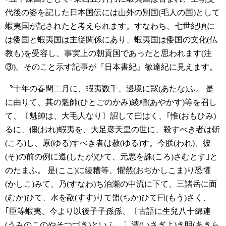
代後の姿を記した日本国伝には山外の別国(毛人の国)として
蝦夷国が記されたと考えられます。すなわち、七世紀頃に
は倭国と蝦夷国は主従関係にあり、蝦夷国は倭国の文化(仏
教も)を受容し、事実上の朝貢国であったと思われます(注
③)。そのこと示す記事が『日本書紀』敏達紀に見えます。
〝十年の春閏二月に、蝦夷数千、邊境に冦(あたな)ふ。
是
に由りて、其の魁帥(ひとごのかみ)綾糟(あやかす)等を召し
て、〔魁帥は、大毛人なり〕詔して曰はく、｢惟(おもひみ)
るに、儞(おれ)蝦夷を、大足彦天皇の世に、殺すべき者は斬
(ころ)し、原(ゆる)すべき者は赦(ゆる)す。今朕(われ)、彼
(そ)の前の例に遵(したが)ひて、元悪を誅(ころ)さむとす｣と
のたまふ。
是(ここ)に綾糟等、懼然(おぢかしこま)り恐懼
(かしこ)みて、乃(すなわ)ち泊瀬の中流に下て、三諸岳に面
(むか)ひて、水を歃(すす)りて盟(ちか)ひて曰(もう)さく、
｢臣等蝦夷、今より以後子子孫孫、〔古語に生兒八十綿連
(うみのこのやそつづき)といふ。〕清(いさぎよ)き明(あきら