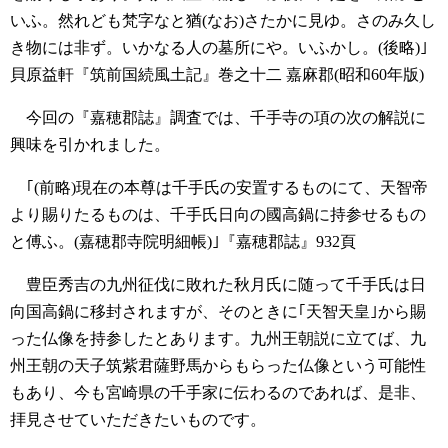
いふ。然れども梵字なと猶(なお)さたかに見ゆ。さのみ久し
き物には非ず。いかなる人の墓所にや。いふかし。(後略)｣
貝原益軒『筑前国続風土記』巻之十二 嘉麻郡(昭和60年版)
今回の『嘉穂郡誌』調査では、千手寺の項の次の解説に
興味を引かれました。
｢(前略)現在の本尊は千手氏の安置するものにて、天智帝
より賜りたるものは、千手氏日向の國高鍋に持参せるもの
と傅ふ。(嘉穂郡寺院明細帳)｣『嘉穂郡誌』932頁
豊臣秀吉の九州征伐に敗れた秋月氏に随って千手氏は日
向国高鍋に移封されますが、そのときに｢天智天皇｣から賜
った仏像を持参したとあります。九州王朝説に立てば、九
州王朝の天子筑紫君薩野馬からもらった仏像という可能性
もあり、今も宮崎県の千手家に伝わるのであれば、是非、
拝見させていただきたいものです。