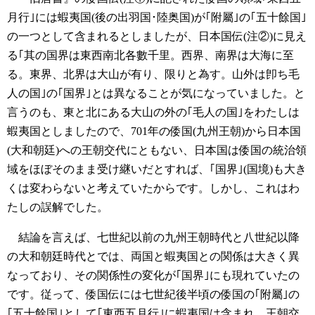
月行｣には蝦夷国(後の出羽国･陸奥国)が｢附屬｣の｢五十餘国｣
の一つとして含まれるとしましたが、日本国伝(注②)に見え
る｢其の国界は東西南北各數千里。西界、南界は大海に至
る。東界、北界は大山が有り、限りと為す。山外は卽ち毛
人の国｣の｢国界｣とは異なることが気になっていました。と
言うのも、東と北にある大山の外の｢毛人の国｣をわたしは
蝦夷国としましたので、701年の倭国(九州王朝)から日本国
(大和朝廷)への王朝交代にともない、日本国は倭国の統治領
域をほぼそのまま受け継いだとすれば、｢国界｣(国境)も大き
くは変わらないと考えていたからです。しかし、これはわ
たしの誤解でした。
結論を言えば、七世紀以前の九州王朝時代と八世紀以降
の大和朝廷時代とでは、両国と蝦夷国との関係は大きく異
なっており、その関係性の変化が｢国界｣にも現れていたの
です。従って、倭国伝には七世紀後半頃の倭国の｢附屬｣の
｢五十餘国｣として｢東西五月行｣に蝦夷国は含まれ、王朝交