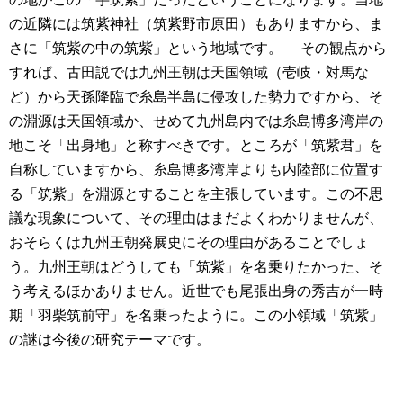
の近隣には筑紫神社（筑紫野市原田）もありますから、ま
さに「筑紫の中の筑紫」という地域です。
その観点から
すれば、古田説では九州王朝は天国領域（壱岐・対馬な
ど）から天孫降臨で糸島半島に侵攻した勢力ですから、そ
の淵源は天国領域か、せめて九州島内では糸島博多湾岸の
地こそ「出身地」と称すべきです。ところが「筑紫君」を
自称していますから、糸島博多湾岸よりも内陸部に位置す
る「筑紫」を淵源とすることを主張しています。この不思
議な現象について、その理由はまだよくわかりませんが、
おそらくは九州王朝発展史にその理由があることでしょ
う。九州王朝はどうしても「筑紫」を名乗りたかった、そ
う考えるほかありません。近世でも尾張出身の秀吉が一時
期「羽柴筑前守」を名乗ったように。この小領域「筑紫」
の謎は今後の研究テーマです。