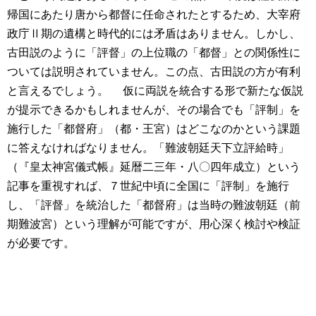
帰国にあたり唐から都督に任命されたとするため、大宰府
政庁Ⅱ期の遺構と時代的には矛盾はありません。しかし、
古田説のように「評督」の上位職の「都督」との関係性に
ついては説明されていません。この点、古田説の方が有利
と言えるでしょう。
仮に両説を統合する形で新たな仮説
が提示できるかもしれませんが、その場合でも「評制」を
施行した「都督府」（都・王宮）はどこなのかという課題
に答えなければなりません。「難波朝廷天下立評給時」
（『皇太神宮儀式帳』延暦二三年・八〇四年成立）という
記事を重視すれば、７世紀中頃に全国に「評制」を施行
し、「評督」を統治した「都督府」は当時の難波朝廷（前
期難波宮）という理解が可能ですが、用心深く検討や検証
が必要です。