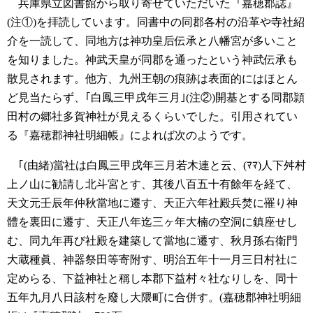
兵庫県立図書館から取り寄せていただいた『嘉穂郡誌』
(注①)を拝読しています。同書中の同郡各村の沿革や寺社紹
介を一読して、同地方は神功皇后伝承と八幡宮が多いこと
を知りました。神武天皇が同郡を通ったという神武伝承も
散見されます。他方、九州王朝の痕跡は表面的にはほとん
ど見当たらず、｢白鳳三甲戌年三月｣(注②)開基とする同郡頴
田村の郷社多賀神社が見えるくらいでした。引用されてい
る『嘉穂郡神社明細帳』によれば次のようです。
｢(由緒)當社は白鳳三甲戌年三月若木連と云、(ﾏﾏ)人下舛村
上ノ山に勧請し北斗宮とす、其後八百五十有餘年を経て、
天文元壬辰年仲秋當地に遷す、天正六年社殿兵焚に罹り神
體を裏田に遷す、天正八年迄三ヶ年大楠の空洞に鎮座せし
む、同九年再び社殿を建築して當地に遷す、秋月孫右衛門
大蔵種眞、神器祭田等寄附す、明治五年十一月三日村社に
定めらる、下益神社と稱し本郡下益村々社なりしを、同十
五年九月八日該村を廢し大隈町に合併す。(嘉穂郡神社明細