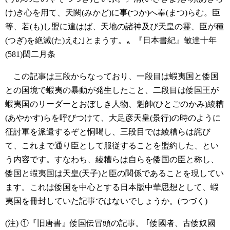
け)き心を用て、天闕(みかど)に事(つか)へ奉(まつ)らむ。臣
等、若(も)し盟に違はば、天地の諸神及び天皇の霊、臣が種
(つぎ)を絶滅(た)えむ｣とまうす。〟『日本書紀』敏達十年
(581)閏二月条
この記事は三段からなっており、一段目は蝦夷国と倭国
との国境で蝦夷の暴動が発生したこと、二段目は倭国王が
蝦夷国のリーダーとおぼしき人物、魁帥(ひとごのかみ)綾糟
(あやかす)らを呼びつけて、大足彦天皇(景行)の時のように
征討軍を派遣するぞと恫喝し、三段目では綾糟らは詫び
て、これまで通り臣として服従することを盟約した、とい
う内容です。すなわち、綾糟らは自らを倭国の臣と称し、
倭国と蝦夷国は天皇(天子)と臣の関係であることを現してい
ます。これは倭国を中心とする日本版中華思想として、蝦
夷国を冊封していた記事ではないでしょうか。(つづく)
(注)
①『旧唐書』倭国伝冒頭の記事。
｢倭國者、古倭奴國