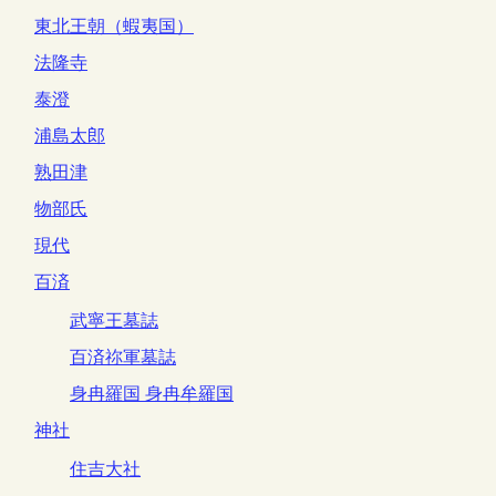
東北王朝（蝦夷国）
法隆寺
泰澄
浦島太郎
熟田津
物部氏
現代
百済
武寧王墓誌
百済祢軍墓誌
身冉羅国 身冉牟羅国
神社
住吉大社