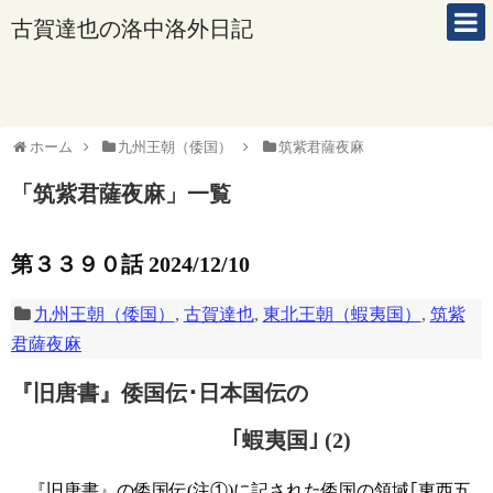
古賀達也の洛中洛外日記
ホーム
九州王朝（倭国）
筑紫君薩夜麻
「
筑紫君薩夜麻
」
一覧
第３３９０話 2024/12/10
九州王朝（倭国）
,
古賀達也
,
東北王朝（蝦夷国）
,
筑紫
君薩夜麻
『旧唐書』倭国伝･日本国伝の
｢蝦夷国｣ (2)
『旧唐書』の倭国伝(注①)に記された倭国の領域｢東西五