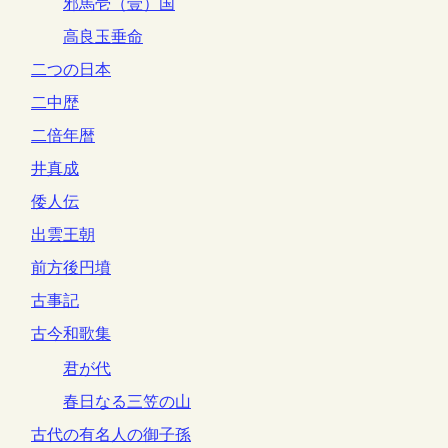
邪馬壱（壹）国
高良玉垂命
二つの日本
二中歴
二倍年暦
井真成
倭人伝
出雲王朝
前方後円墳
古事記
古今和歌集
君が代
春日なる三笠の山
古代の有名人の御子孫