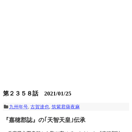
第２３５８話 2021/01/25
九州年号
,
古賀達也
,
筑紫君薩夜麻
『嘉穂郡誌』の｢天智天皇｣伝承