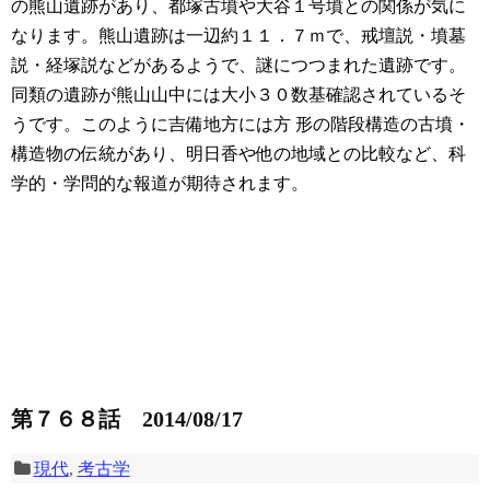
の熊山遺跡があり、都塚古墳や大谷１号墳との関係が気に
なります。熊山遺跡は一辺約１１．７ｍで、戒壇説・墳墓
説・経塚説などがあるようで、謎につつまれた遺跡です。
同類の遺跡が熊山山中には大小３０数基確認されているそ
うです。このように吉備地方には方 形の階段構造の古墳・
構造物の伝統があり、明日香や他の地域との比較など、科
学的・学問的な報道が期待されます。
第７６８話 2014/08/17
現代
,
考古学