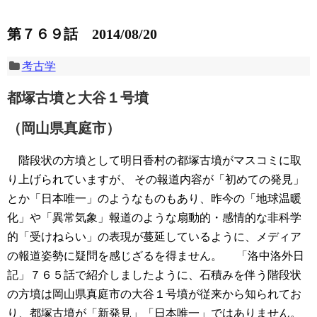
第７６９話 2014/08/20
考古学
都塚古墳と大谷１号墳
（岡山県真庭市）
階段状の方墳として明日香村の都塚古墳がマスコミに取
り上げられていますが、 その報道内容が「初めての発見」
とか「日本唯一」のようなものもあり、昨今の「地球温暖
化」や「異常気象」報道のような扇動的・感情的な非科学
的「受けねらい」の表現が蔓延しているように、メディア
の報道姿勢に疑問を感じざるを得ません。
「洛中洛外日
記」７６５話で紹介しましたように、石積みを伴う階段状
の方墳は岡山県真庭市の大谷１号墳が従来から知られてお
り、都塚古墳が「新発見」「日本唯一」ではありません。