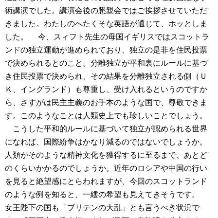
術講演でした。講演会後の懇親会ではご挨拶させていただ
きました。わたしのへたくそな英語が通じて、ホッとしま
した。
今、スィフト先生の母国イギリスではスコットラ
ンドの独立運動が進められており、独立の是非を住民投票
で決められるとのこと。分離独立が平和裏にルールに基づ
き住民投票で決められ、その結果を分離独立される側（Ｕ
Ｋ、イングランド）も尊重し、受け入れるというのですか
ら、さすがは民主主義のお手本のような国で、尊敬できま
す。このようなことは人類史上でも珍しいことでしょう。
こうした平和的ルールに基づいて独立が認められる世界
になれば、国際紛争はかなり減るのではないでしょうか。
人類がそのような精神文化を獲得するに至るまで、あとど
のくらいかかるのでしょうか。近年のロシアや中国の行い
を見ると絶望感にとらわれますが、今回のスコットランド
のような例を知ると、一縷の希望も見えてきそうです。
女王陛下の国も「ブリテンの大乱」とも言うべき状況で