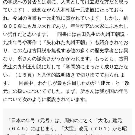
の学説への賛否とは別に、人間としては立派な方だと思っ
ています）、残念ながら大和朝廷一元史観にたっておら
れ、今回の著書も一元史観に貫かれています。しかし、約
８００頁にも及ぶ大作であり、年号研究の大家にふさわし
い労作だと思います。
同書には古田先生の九州王朝説・
九州年号や著作（『失われた九州王朝』）も紹介されてお
り、この点は古田説を無視する他の多くの歴史学者とは異
なり、所さんの誠実さがうかがわれます。もっとも、古田
先生の九州王朝説に対して「学問的にまったく成り立たな
い」（１５頁）と具体的説明抜きで切り捨てておられ ま
す。
同書中、わたしが最も注目したのが「建元」と「改
元」の扱いについてでした。まず、所さんは我が国の年号
について次のように概説されています。
「日本の年号（元号）は、周知のごとく「大化」建元
（６４５）にはじまり、「大宝」改元（７０１）から昭