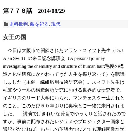
第７７６話 2014/08/29
史料批判
,
敵を祀る
,
現代
女王の国
今日は大阪市で開催されたアラン・スィフト先生（Dr.J
Alan Swift）の来日記念講演会（A personal journey
investigating the chemistry and structure of human hair:毛髪の構
造と化学研究にかかわってきた人生を振り返って）を聴講
しました（主催：繊維応用技術研究会）。スィフト先生は
毛髪やウールの構造解析研究における世界的な研究者で、
イギリスのリード大学におられ、マンチェスター生まれと
のこと。このたび５０年ぶりに奥様とご一緒に来日されま
した。
講演ではきれいな発音でゆっくりと話されたので
すが、事前に配布されたレジュメやプロジェクター画像と
通訳がなければ、わたしの英語力ではとても理解困難な学