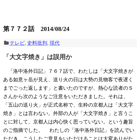
第７７２話 2014/08/24
テレビ
,
史料批判
,
現代
「大文字焼き」は誤用か
「洛中洛外日記」７６７話で、わたしは「大文字焼きが
ある如意ヶ岳が見え、送り火の日は大勢の見物客で夜遅く
までごった返します」と書いたのですが、熱心な読者のＳ
さんから次のようなご注意をいただきました。それは、
「五山の送り火」が正式名称で、生粋の京都人は「大文字
焼き」とは言わない。外部の人が「大文字焼き」と言うこ
とに対して、京都人は内心快く思っていない。という趣旨
のご指摘でした。
わたしの「洛中洛外日記」を読んでい
ただき、こうしたご意見をいただけることは大変ありがた