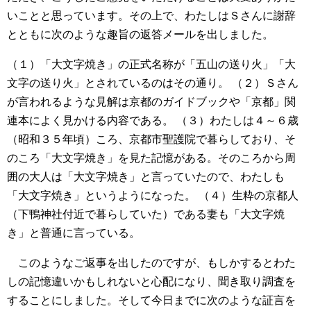
いことと思っています。その上で、わたしはＳさんに謝辞
とともに次のような趣旨の返答メールを出しました。
（１）「大文字焼き」の正式名称が「五山の送り火」「大
文字の送り火」とされているのはその通り。
（２）Ｓさん
が言われるような見解は京都のガイドブックや「京都」関
連本によく見かける内容である。
（３）わたしは４～６歳
（昭和３５年頃）ころ、京都市聖護院で暮らしており、そ
のころ「大文字焼き」を見た記憶がある。そのころから周
囲の大人は「大文字焼き」と言っていたので、わたしも
「大文字焼き」というようになった。
（４）生粋の京都人
（下鴨神社付近で暮らしていた）である妻も「大文字焼
き」と普通に言っている。
このようなご返事を出したのですが、もしかするとわた
しの記憶違いかもしれないと心配になり、聞き取り調査を
することにしました。そして今日までに次のような証言を