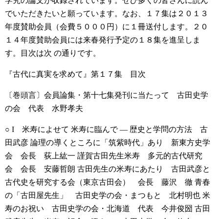
学究の論文が収録されています。ぜひ多くの皆さんに読ん
でいただきたいと願っています。なお、１７集は２０１３
年度賛助会員（会費５０００円）に１冊送付します。２０
１４年度賛助会員には来春発行予定の１８集を進呈しま
す。目次は次 の通りです。
『古代に真実を求めて』第１７集 目次
〔巻頭言〕会員論集・第十七集発刊に当たって 古田史学
の会 代表 水野孝夫
○ I 米寿によせて
米寿に臨んで — 歴史と学問の方法 古
田武彦
論理の導くところに「筑紫時代」あり 新東方史学
会 会長 荻上紘一
謹賀古田先生米寿 多元的古代研究
会 会長 安藤哲朗
古田先生の米寿にあたり 古田武彦と
古代史を研究する会（東京古田会） 会長 藤沢 徹
青春
の「古田屋先生」 古田史学の会・まつもと 北村明也
米
寿のお祝い 古田史学の会・北海道 代表 今井俊圀
古田