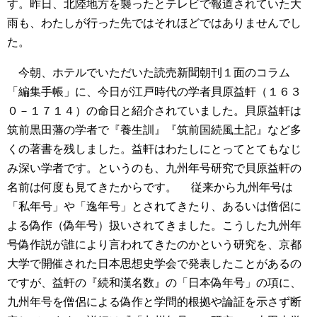
す。昨日、北陸地方を襲ったとテレビで報道されていた大
雨も、わたしが行った先ではそれほどではありませんでし
た。
今朝、ホテルでいただいた読売新聞朝刊１面のコラム
「編集手帳」に、今日が江戸時代の学者貝原益軒（１６３
０－１７１４）の命日と紹介されていました。貝原益軒は
筑前黒田藩の学者で『養生訓』『筑前国続風土記』など多
くの著書を残しました。益軒はわたしにとってとてもなじ
み深い学者です。というのも、九州年号研究で貝原益軒の
名前は何度も見てきたからです。
従来から九州年号は
「私年号」や「逸年号」とされてきたり、あるいは僧侶に
よる偽作（偽年号）扱いされてきました。こうした九州年
号偽作説が誰により言われてきたのかという研究を、京都
大学で開催された日本思想史学会で発表したことがあるの
ですが、益軒の『続和漢名数』の「日本偽年号」の項に、
九州年号を僧侶による偽作と学問的根拠や論証を示さず断