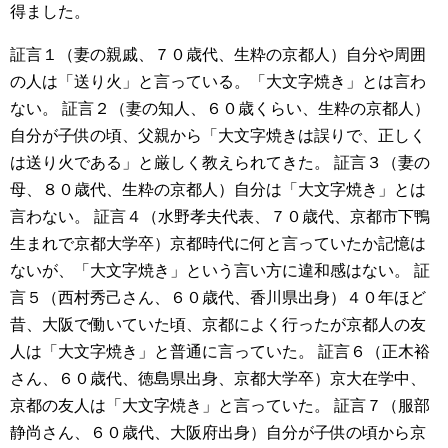
得ました。
証言１（妻の親戚、７０歳代、生粋の京都人）自分や周囲
の人は「送り火」と言っている。「大文字焼き」とは言わ
ない。
証言２（妻の知人、６０歳くらい、生粋の京都人）
自分が子供の頃、父親から「大文字焼きは誤りで、正しく
は送り火である」と厳しく教えられてきた。
証言３（妻の
母、８０歳代、生粋の京都人）自分は「大文字焼き」とは
言わない。
証言４（水野孝夫代表、７０歳代、京都市下鴨
生まれで京都大学卒）京都時代に何と言っていたか記憶は
ないが、「大文字焼き」という言い方に違和感はない。
証
言５（西村秀己さん、６０歳代、香川県出身）４０年ほど
昔、大阪で働いていた頃、京都によく行ったが京都人の友
人は「大文字焼き」と普通に言っていた。
証言６（正木裕
さん、６０歳代、徳島県出身、京都大学卒）京大在学中、
京都の友人は「大文字焼き」と言っていた。
証言７（服部
静尚さん、６０歳代、大阪府出身）自分が子供の頃から京