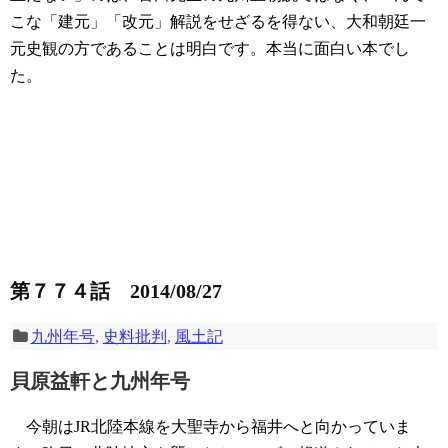
こな「建元」「改元」解説をせざるを得ない、大和朝廷一
元史観の方であることは明白です。本当に面白い本でし
た。
第７７４話 2014/08/27
九州年号
,
史料批判
,
風土記
貝原益軒と九州年号
今朝はJR北陸本線を大聖寺から福井へと向かっていま