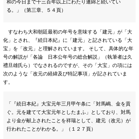
和の今日まで千三百年以上にわたり連綿と続いてい
る。」（第三章、５４頁）
すなわち大和朝廷最初の年号を意味する「建元」が「大
化」とされ、『続日本紀』に「建元」と記されている「大
宝」を「改元」と理解されています。 そして、具体的な年
号の解説が「各論 日本公年号の総合解説」（執筆者は久
禮旦雄氏ら）でなされるのですが、その「大宝」の項には
次のような「改元の経緯及び特記事項」が記されていま
す。
「『続日本紀』大宝元年三月甲午条に「対馬嶋、金を貢
ぐ。元を建てて大宝元年としたまふ」としており、対馬
より金が献上されたことを祥瑞として、建元（改元）が
行われたことがわかる。」（１２７頁）