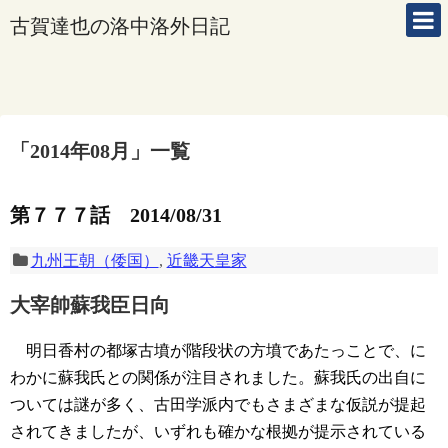
古賀達也の洛中洛外日記
「
2014年08月
」
一覧
第７７７話 2014/08/31
九州王朝（倭国）
,
近畿天皇家
大宰帥蘇我臣日向
明日香村の都塚古墳が階段状の方墳であたっことで、に
わかに蘇我氏との関係が注目されました。蘇我氏の出自に
ついては謎が多く、古田学派内でもさまざまな仮説が提起
されてきましたが、いずれも確かな根拠が提示されている