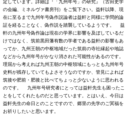
定しています。詳細は『「九州年号」の研究』（古田史学
の会編、ミネルヴァ書房刊）をご覧下さい。益軒以降、現
在に至るまで九州年号偽作説論者は益軒と同様に学問的論
証を経ることなく、偽作説を踏襲しているようです。
益
軒の九州年号偽作論は現在の学界に影響を及ぼしているだ
けではなく、筑前黒田藩有数の学者である益軒の影響もあ
ってか、九州王朝の中枢地域だった筑前の寺社縁起や地誌
などから九州年号がかなり消された可能性があるのです。
理屈から考えれば九州王朝の中枢領域にもっとも九州年号
史料が残存していてもよさそうなのですか、管見によれば
筑後や肥前・肥後と比べてちょっと少ないように思われる
のです。
九州年号研究者にとっては益軒先生も困ったこ
とをしてくれたものだと思っています。とはいえ、今日は
益軒先生の命日とのことですので、郷里の先学のご冥福を
お祈りしたいと思います。