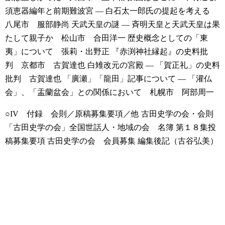
須恵器編年と前期難波宮 — 白石太一郎氏の提起を考える
八尾市 服部静尚
天武天皇の謎 — 斉明天皇と天武天皇は果
たして親子か 松山市 合田洋一
歴史概念としての「東
夷」について 張莉・出野正
『赤渕神社縁起』の史料批
判 京都市 古賀達也
白雉改元の宮殿 — 「賀正礼」の史料
批判 古賀達也
「廣瀬」「龍田」記事について — 「灌仏
会」、「盂蘭盆会」との関係において 札幌市 阿部周一
○IV 付録 会則／原稿募集要項／他
古田史学の会・会則
「古田史学の会」全国世話人・地域の会 名簿
第１８集投
稿募集要項
古田史学の会 会員募集
編集後記（古谷弘美）