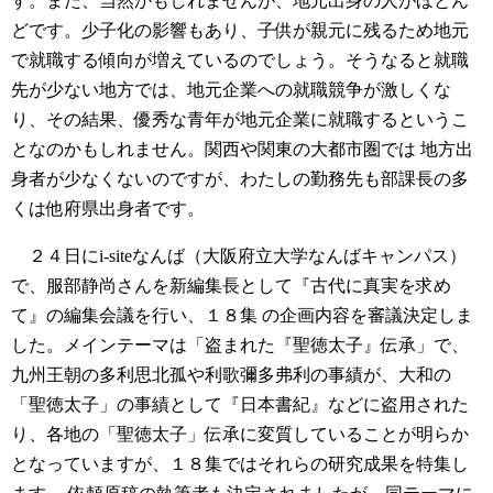
す。また、当然かもしれませんが、地元出身の人がほとん
どです。少子化の影響もあり、子供が親元に残るため地元
で就職する傾向が増えているのでしょう。そうなると就職
先が少ない地方では、地元企業への就職競争が激しくな
り、その結果、優秀な青年が地元企業に就職するというこ
となのかもしれません。関西や関東の大都市圏では 地方出
身者が少なくないのですが、わたしの勤務先も部課長の多
くは他府県出身者です。
２４日にi-siteなんば（大阪府立大学なんばキャンパス）
で、服部静尚さんを新編集長として『古代に真実を求め
て』の編集会議を行い、１８集 の企画内容を審議決定しま
した。メインテーマは「盗まれた『聖徳太子』伝承」で、
九州王朝の多利思北孤や利歌彌多弗利の事績が、大和の
「聖徳太子」の事績として『日本書紀』などに盗用された
り、各地の「聖徳太子」伝承に変質していることが明らか
となっていますが、１８集ではそれらの研究成果を特集し