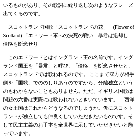
いるものがあり、その歌詞に繰り返し次のようなフレーズ
出てくるのです。
スコットランド国歌「スコットランドの花」 (Flower of
Scotland)
「エドワード軍への決死の戦い 暴君は退却し
侵略を断念せり」
このエドワードとはイングランド王の名前です。イング
ランド国王を「暴君」と呼び、「侵略」を断念させたと、
スコットランドでは歌われるのです。 ここまで双方が相手
側を「国歌」でののしりあうのですから、分離独立という
のもわからないこともありません。ただ、イギリス国歌は
問題の六番は実際には歌われないときいています。
西洋
の女王国はこれからどうなるのでしょうか。仮にスコット
ランドが独立しても仲良くしていただきたいものです。そ
して民主主義のお手本を全世界に示していただきたいと願
っています。