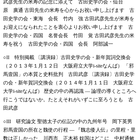
武彦先生の米寿の記念に添えて 古田史学の会・仙台
原 廣通
古田先生の米寿を心からお祝い申し上げます 古
田史学の会・東海 会長 竹内 強
古田武彦先生が米寿を
お迎えになられたことを衷心よりお祝い申し上げます 古
田史学の会・四国 名誉会長 竹田 覚
古田武彦先生の米
寿を祝う 古田史学の会・四国 会長 阿部誠一
○II 特別掲載
〔講演録〕古田史学の会・新年賀詞交換会
（２０１３年１月１２日 大阪府立大学i-siteなんば）
「邪
馬壹国」の本質と史料批判 古田武彦
〔講演録〕古田史学
の会・新年賀詞交換会（２０１４年１月１１日 大阪府立
大学i-siteなんば）
歴史の中の再認識 — 論理の導くところへ
行こうではないか。たとえそれがいずこに至ろうとも 古
田武彦
○III 研究論文
聖徳太子の伝記の中の九州年号 岡下英男
邪馬壹国の所在と魏使の行程 — 『魏志倭人伝』の里程・里
数は正しかった 川西市 正木裕
奴国はどこに 中村通敏