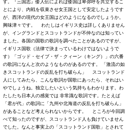
す。『三国志』倭人伝によれば倭国は卑弥呼を共立するこ
とにより、内戦を収束させ女王国として安定したようです
が、西洋の現代の女王国はどのようになるのでしょうか。
興味津々です。
わたしはイギリス史は詳しくありません
が、イングランドとスコットランドが不仲なのは知ってい
ました。各国の国歌の歌詞を調べたことがあるのですが、
イギリス国歌（法律で決まっているわけではないようで
す）「ゴッド・セイブ・ザ・クィーン（キング）」の六番
の歌詞になんと次のようなものがあるのです。
「激流の如
きスコットランドの反乱を打ち破らん」
スコットランド
人にしてみたら、こんな歌詞が国歌にあったら、それはい
やでしょうね。独立したいという気持ちもわかります。わ
たしたち日本人の感覚では 非常識な歌詞です。たとえば
「君が代」の歌詞に「九州や北海道の反乱を打ち破らん」
があることなど考えられないからです。
ところが今回調
べて知ったのですが、スコットランド人も負けていません
でした。なんと事実上の「スコットランド国歌」とされて