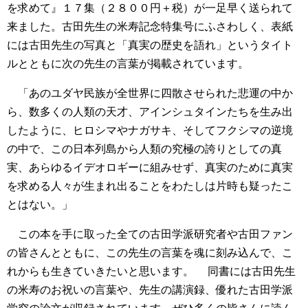
を求めて』１７集（２８００円＋税）が一足早く送られて
来ました。古田先生の米寿記念特集号にふさわしく、表紙
には古田先生の写真と「真実の歴史を語れ」というタイト
ルとともに次の先生の言葉が掲載されています。
「あのユダヤ民族が全世界に四散させられた悲運の中か
ら、数多くの人類の天才、アインシュタインたちを生み出
したように、ヒロシマやナガサキ、そしてフクシマの逆境
の中で、この日本列島から人類の究極の誇りとしての真
実、あらゆるイデオロギーに組みせず、真実のために真実
を求める人々が生まれ出ることをわたしは片時も疑ったこ
とはない。」
この本を手に取った全ての古田学派研究者や古田ファン
の皆さんとともに、この先生の言葉を魂に刻み込んで、こ
れからも生きていきたいと思います。
同書には古田先生
の米寿のお祝いの言葉や、先生の講演録、優れた古田学派