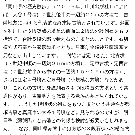
『岡山県の歴史散歩』（２００９年、山川出版社）によれ
ば、大谷１号墳は７世紀後半の一辺約２２ｍの方墳で、吉
備地方におけ る代表的な終末期古墳とされています。斜面
を利用した３段築成の墳丘の前面に２段の外護列石をもつ
構造で、合計５段の階段状列石の方墳とのことです。石切
横穴式石室から家形陶棺とともに見事な金銅装双龍環頭太
刀などが出土しています。
付近には定（さだ）北古墳
（７世紀中頃の一辺約２５ｍの方墳）、定東古墳・定西古
墳（７世紀前半から中頃の一辺約１５～２５ｍの方墳）、
さらには定４号墳と定５号墳（小規模な方墳）などがあ
り、これらの古墳は外護列石をもつ段構造の方墳という共
通性があり、吉備地方を代表する豪族の墓と見られていま
す。
こうした階段状の列石をもつ方墳という共通性が都
塚古墳と真庭市の大谷１号墳などに見られるのですが、明
日香（蘇我氏）と吉備との関係も検討が必要かもしれませ
ん。
なお、岡山県赤磐市には方形の３段石積みの構造物