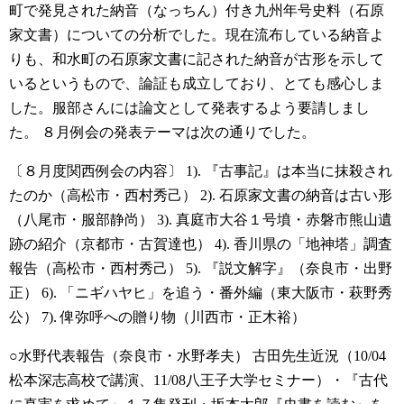
町で発見された納音（なっちん）付き九州年号史料（石原
家文書）についての分析でした。現在流布している納音よ
りも、和水町の石原家文書に記された納音が古形を示して
いるというもので、論証も成立しており、とても感心しま
した。服部さんには論文として発表するよう要請しまし
た。
８月例会の発表テーマは次の通りでした。
〔８月度関西例会の内容〕
1). 『古事記』は本当に抹殺され
たのか（高松市・西村秀己）
2). 石原家文書の納音は古い形
（八尾市・服部静尚）
3). 真庭市大谷１号墳・赤磐市熊山遺
跡の紹介（京都市・古賀達也）
4). 香川県の「地神塔」調査
報告（高松市・西村秀己）
5). 『説文解字』（奈良市・出野
正）
6). 「ニギハヤヒ」を追う・番外編（東大阪市・萩野秀
公）
7). 俾弥呼への贈り物（川西市・正木裕）
○水野代表報告（奈良市・水野孝夫）
古田先生近況（10/04
松本深志高校で講演、11/08八王子大学セミナー）・『古代