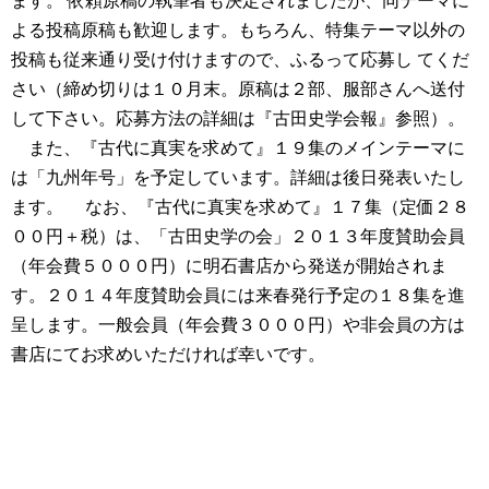
ます。 依頼原稿の執筆者も決定されましたが、同テーマに
よる投稿原稿も歓迎します。もちろん、特集テーマ以外の
投稿も従来通り受け付けますので、ふるって応募し てくだ
さい（締め切りは１０月末。原稿は２部、服部さんへ送付
して下さい。応募方法の詳細は『古田史学会報』参照）。
また、『古代に真実を求めて』１９集のメインテーマに
は「九州年号」を予定しています。詳細は後日発表いたし
ます。
なお、『古代に真実を求めて』１７集（定価２８
００円＋税）は、「古田史学の会」２０１３年度賛助会員
（年会費５０００円）に明石書店から発送が開始されま
す。２０１４年度賛助会員には来春発行予定の１８集を進
呈します。一般会員（年会費３０００円）や非会員の方は
書店にてお求めいただければ幸いです。