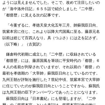
ようには見えませんでした。そこで、改めて注目したいの
が「洛中洛外日記」６５５話で紹介しました『二中歴』
「都督歴」に見える次の記事です。
「今案ずるに、孝徳天皇大化五年三月、帥蘇我臣日向、
筑紫本宮に任じ、これより以降大弐国風に至る。藤原元名
以前は総じて百四人なり。具（つぶさ）には之を記さず。
（以下略）」（古賀訳）
鎌倉時代初期に成立した『二中歴』に収録されている
「都督歴」には、藤原国風を筆頭に平安時代の「都督」６
４人の名前が列挙されていますが、それ以前の「都督」の
最初を孝徳期の「大宰帥」蘇我臣日向としているのです。
九州王朝が評制を施行した７世紀中頃、筑紫本宮で大宰帥
に任じていたのが蘇我臣日向ということですから、蘇我氏
は九州王朝の臣下ナンバーワンであったことになります。
蘇我臣日向は『日本書紀』にも登場しますが、『二中
歴』の「筑紫本宮」という表記は、筑紫本宮以外の地に