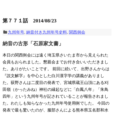
第７７１話 2014/08/23
九州年号
,
納音付き九州年号史料
,
関西例会
納音の古形「石原家文書」
本日の関西例会には遠く埼玉県さいたま市から見えられた
会員もおられました。懇親会までお付き合いいただきまし
た。ありがたいことです。
前回に続いて、出野さんからは
『説文解字』を中心とした白川漢字学の講義がありまし
た。荻野さんは二度目の発表で、宮城県蔵王山頂にある刈
田嶺（かったみね）神社の縁起などに「白鳳八年」「朱鳥
四年」という九州年号が記されていることが報告されまし
た。わたしも知らなかった九州年号使用例でした。
今回の
発表で最も驚いたのが、服部さんによる熊本県玉名郡和水