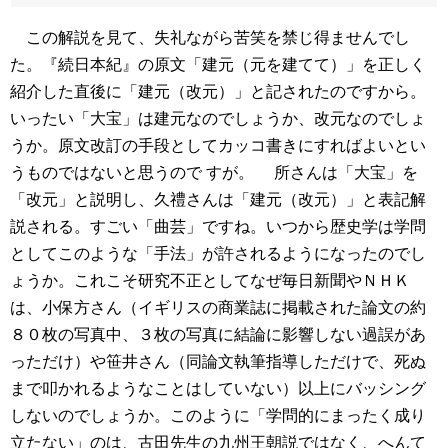
この解説を見て、失礼ながら苦笑を禁じ得ませんでし
た。『続日本紀』の原文「建元（元を建てて）」を正しく
紹介した直後に「建元（改元）」と記されたのですから。
いったい「大宝」は建元なのでしょうか、改元なのでしょ
うか。原文改訂の手段としてカッコ書きにすればよいとい
うものではないと思うので すが。
所さんは「大宝」を
「改元」と説明し、久禮さんは「建元（改元）」と表記解
説される。すごい「曲芸」ですね。いつから歴史学は学問
としてこのような「手法」が許されるようになったのでし
ょうか。これこそ研究不正としてなぜ毎日新聞やＮＨＫ
は、小保方さん（イギリスの商業誌に掲載された論文の約
８０枚の写真中、３枚の写真に結論に影響しない過誤があ
っただけ）や笹井さん（同論文執筆指導しただけで、死ぬ
まで叩かれるようなことはしていない）以上にバッシング
しないのでしょうか。このように「学問的にまったく成り
立たない」のは、古田先生の九州王朝説ではなく、へんて