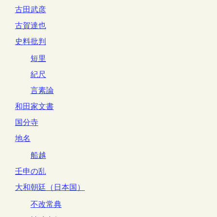
古田武彦
古賀達也
史料批判
短里
紀尺
言素論
和田家文書
国分寺
地名
船越
壬申の乱
大和朝廷（日本国）
不改常典