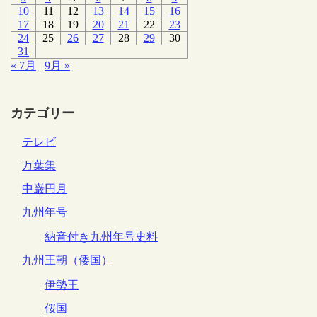
10
11
12
13
14
15
16
17
18
19
20
21
22
23
24
25
26
27
28
29
30
31
« 7月
9月 »
カテゴリー
テレビ
万葉集
中巌円月
九州年号
納音付き九州年号史料
九州王朝（倭国）
伊勢王
俀国