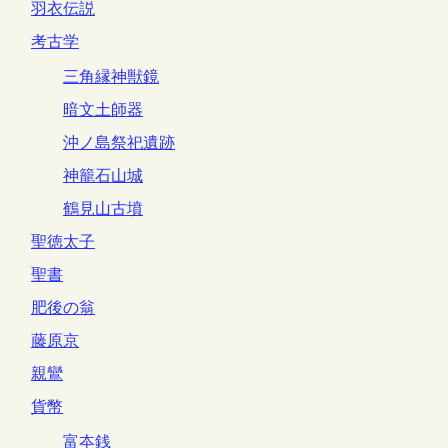
羽衣伝説
考古学
三角縁神獣鏡
暗文土師器
沖ノ島祭祀遺跡
神籠石山城
鶴見山古墳
聖徳太子
聖書
肥後の翁
藤原京
親鸞
貨幣
富夲銭