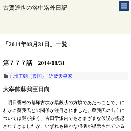
古賀達也の洛中洛外日記
「
2014年08月31日
」
一覧
第７７７話 2014/08/31
九州王朝（倭国）
,
近畿天皇家
大宰帥蘇我臣日向
明日香村の都塚古墳が階段状の方墳であたっことで、に
わかに蘇我氏との関係が注目されました。蘇我氏の出自に
ついては謎が多く、古田学派内でもさまざまな仮説が提起
されてきましたが、いずれも確かな根拠が提示されている