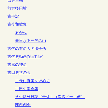
出雲王朝
前方後円墳
古事記
古今和歌集
君が代
春日なる三笠の山
古代の有名人の御子孫
古代史動画(YouTube)
古層の神名
古田史学の会
古代に真実を求めて
古田史学会報
洛中洛外日記【号外】（洛洛メール便）
関西例会