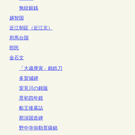
無紋銀銭
越智国
近江朝廷（近江京）
邪馬台国
部民
金石文
「大歳庚寅」銘鉄刀
多賀城碑
室見川の銘版
景初四年鏡
船王後墓誌
那須国造碑
野中寺弥勒菩薩銘