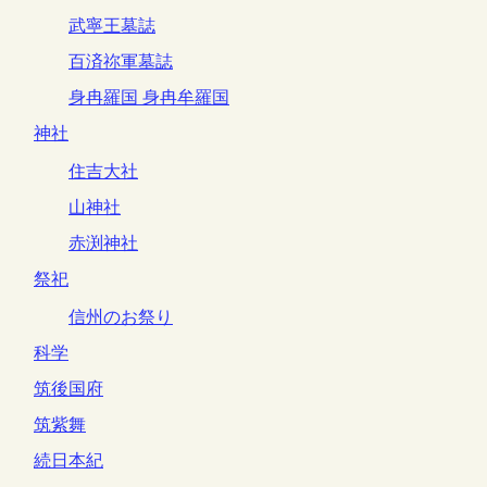
武寧王墓誌
百済祢軍墓誌
身冉羅国 身冉牟羅国
神社
住吉大社
山神社
赤渕神社
祭祀
信州のお祭り
科学
筑後国府
筑紫舞
続日本紀