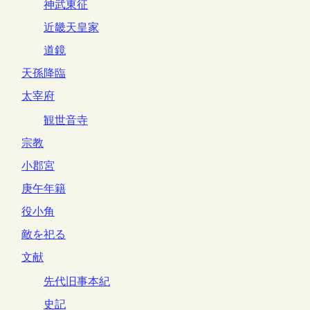
神武東征
近畿天皇家
道鏡
天孫降臨
太宰府
観世音寺
宗教
小郡宮
庚午年籍
役小角
敵を祀る
文献
先代旧事本紀
史記