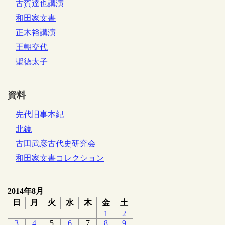
古賀達也講演
和田家文書
正木裕講演
王朝交代
聖徳太子
資料
先代旧事本紀
北鏡
古田武彦古代史研究会
和田家文書コレクション
2014年8月
日
月
火
水
木
金
土
1
2
3
4
5
6
7
8
9