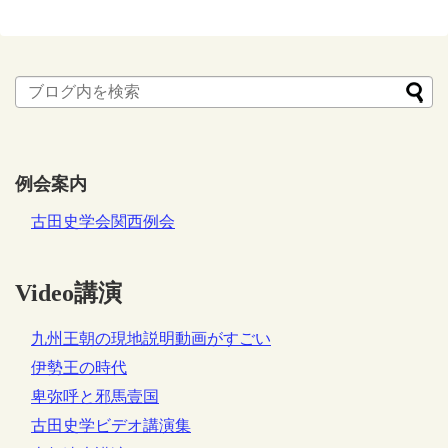
例会案内
古田史学会関西例会
Video講演
九州王朝の現地説明動画がすごい
伊勢王の時代
卑弥呼と邪馬壹国
古田史学ビデオ講演集