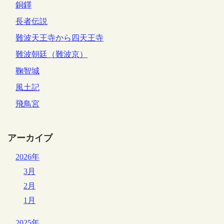
銅鐸
長者伝説
難波天王寺から四天王寺
難波朝廷（難波京）
鞠智城
風土記
飛鳥宮
アーカイブ
2026年
3月
2月
1月
2025年