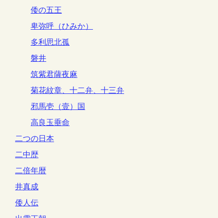
倭の五王
卑弥呼（ひみか）
多利思北孤
磐井
筑紫君薩夜麻
菊花紋章、十二弁、十三弁
邪馬壱（壹）国
高良玉垂命
二つの日本
二中歴
二倍年暦
井真成
倭人伝