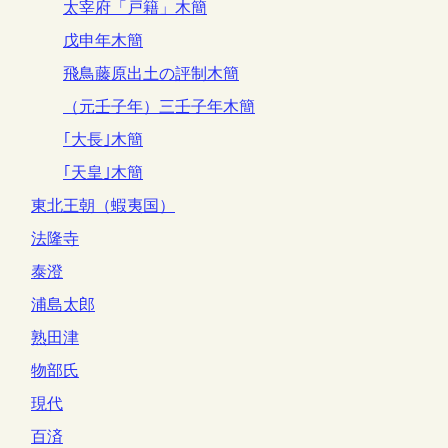
太宰府「戸籍」木簡
戊申年木簡
飛鳥藤原出土の評制木簡
（元壬子年）三壬子年木簡
｢大長｣木簡
｢天皇｣木簡
東北王朝（蝦夷国）
法隆寺
泰澄
浦島太郎
熟田津
物部氏
現代
百済