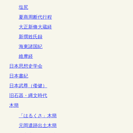
塩尻
夏商周断代行程
大正新脩大蔵経
新撰姓氏録
海東諸国紀
維摩経
日本思想史学会
日本書紀
日本武尊（倭健）
旧石器・縄文時代
木簡
「はるくさ」木簡
元岡遺跡出土木簡