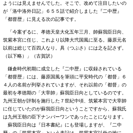
ようには見えませんでした。そこで、改めて注目したいの
が「洛中洛外日記」６５５話で紹介しました『二中歴』
「都督歴」に見える次の記事です。
「今案ずるに、孝徳天皇大化五年三月、帥蘇我臣日向、
筑紫本宮に任じ、これより以降大弐国風に至る。藤原元名
以前は総じて百四人なり。具（つぶさ）には之を記さず。
（以下略）」（古賀訳）
鎌倉時代初期に成立した『二中歴』に収録されている
「都督歴」には、藤原国風を筆頭に平安時代の「都督」６
４人の名前が列挙されていますが、それ以前の「都督」の
最初を孝徳期の「大宰帥」蘇我臣日向としているのです。
九州王朝が評制を施行した７世紀中頃、筑紫本宮で大宰帥
に任じていたのが蘇我臣日向ということですから、蘇我氏
は九州王朝の臣下ナンバーワンであったことになります。
蘇我臣日向は『日本書紀』にも登場しますが、『二中
歴』の「筑紫本宮」という表記は、筑紫本宮以外の地に