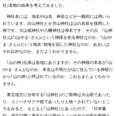
社｣名称の由来を考えてみました。
神社名には、地名や山名、神名などが一般的には用いら
れています。白山神社とか月山神社は山の名前を採用した
例です。大山祇神社や八幡神社は神名です。その点、｢山神
社｣は｢山(やま･さん)｣という神様を祀る神社なのか、｢山(や
ま･さん)｣という地名･領域を冠した神社なのか、あるいは
それ以外なのか、まだよくわかりません。
｢山の神｣伝承は各地にありますが、その神様の本名が｢山
(やま･さん)｣なのか、本名は不明だが山に住んでいる神様だ
から｢山の神｣と呼ばれているのか、これもまたよくわかり
ません。
東北地方に分布する｢山神社｣のご祭神は大山祇であった
り、コノハナサクヤ姫であったりと統一されていないとこ
ろをみると、もともと｢山神社｣とあったので、『日本書
紀』成立以降に著名な大山祇やコノハナサクヤ姫を祭神と