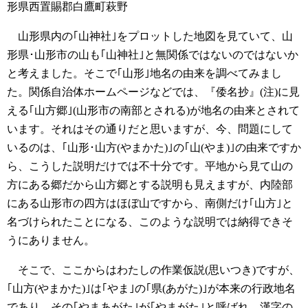
形県西置賜郡白鷹町萩野
山形県内の｢山神社｣をプロットした地図を見ていて、山
形県･山形市の山も｢山神社｣と無関係ではないのではないか
と考えました。そこで｢山形｣地名の由来を調べてみまし
た。関係自治体ホームページなどでは、『倭名抄』(注)に見
える｢山方郷｣(山形市の南部とされる)が地名の由来とされて
います。それはその通りだと思いますが、今、問題にして
いるのは、｢山形･山方(やまかた)｣の｢山(やま)｣の由来ですか
ら、こうした説明だけでは不十分です。平地から見て山の
方にある郷だから山方郷とする説明も見えますが、内陸部
にある山形市の四方はほぼ山ですから、南側だけ｢山方｣と
名づけられたことになる、このような説明では納得できそ
うにありません。
そこで、ここからはわたしの作業仮説(思いつき)ですが、
｢山方(やまかた)｣は｢やま｣の｢県(あがた)｣が本来の行政地名
であり、その｢やまあがた｣が｢やまがた｣と呼ばれ、漢字の