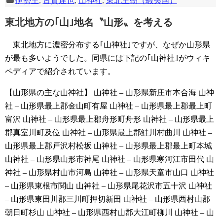
伊勢王
,
古賀達也
,
山神社
,
東北王朝（蝦夷国）
東北地方の｢山｣地名〝山形〟を考える
東北地方に濃密分布する｢山神社｣ですが、なぜか山形県
が最も多いようでした。同県には下記の｢山神社｣がウィキ
ペディアで紹介されています。
【山形県の主な山神社】
山神社 – 山形県新庄市本合海
山神
社 – 山形県最上郡金山町有屋
山神社 – 山形県最上郡最上町
富沢
山神社 – 山形県最上郡舟形町舟形
山神社 – 山形県最上
郡真室川町及位
山神社 – 山形県最上郡鮭川村曲川
山神社 –
山形県最上郡戸沢村松坂
山神社 – 山形県最上郡最上町本城
山神社 – 山形県山形市神尾
山神社 – 山形県寒河江市田代
山
神社 – 山形県村山市河島
山神社 – 山形県天童市山口
山神社
– 山形県東根市関山
山神社 – 山形県尾花沢市五十沢
山神社
– 山形県東田川郡三川町押切新田
山神社 – 山形県西村山郡
朝日町杉山
山神社 – 山形県西村山郡大江町柳川
山神社 – 山