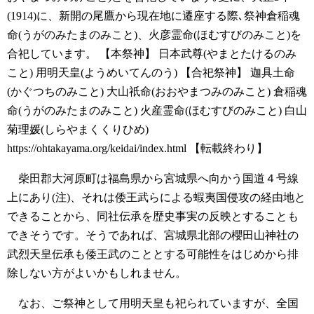
(1914)に、新開の尾鷹から現在地に遷座する際､祭神倉稲魂
命(うがのみたまのみこと)、火彦霊命(ほむすびのみこと)を
合祀しています。
【本祭神】
日本武尊(やまとたけるのみ
こと)
用明天皇(ようめいてんのう)
【合祀祭神】
迦具土命
(かぐつちのみこと)
大山祇命(おおやまつみのみこと)
倉稲魂
命(うがのみたまのみこと)
火産霊命(ほむすびのみこと)
白山
菊理媛(しらやまくくりひめ)
https://ohtakayama.org/keidai/index.html
【転載終わり】
柴田郡大河原町は福島県から宮城県へ向かう国道４号線
上にあり(注)、それは倭王武らによる蝦夷国侵攻の経由地と
できることから、同社伝承を歴史事実の反映とすることも
できそうです。そうであれば、宮城県北部の櫻田山神社の
武烈天皇伝承も倭王武のこととする可能性をはじめから排
除しない方がよいかもしれません。
なお、ご祭神として用明天皇も祀られていますが、全国