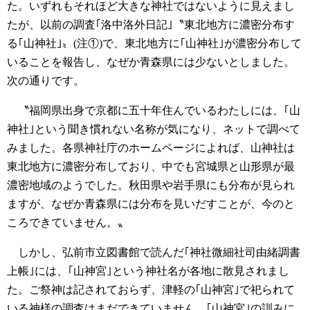
た。いずれもそれほど大きな神社ではないように見えまし
たが、以前の調査｢洛中洛外日記｣〝東北地方に濃密分布す
る｢山神社｣〟(注①)で、東北地方に｢山神社｣が濃密分布して
いることを報告し、なぜか青森県には少ないとしました。
次の通りです。
〝福岡県出身で京都に五十年住んでいるわたしには、｢山
神社｣という聞き慣れない名称が気になり、ネットで調べて
みました。各県神社庁のホームページによれば、山神社は
東北地方に濃密分布しており、中でも宮城県と山形県が最
濃密地域のようでした。秋田県や岩手県にも分布が見られ
ますが、なぜか青森県には分布を見いだすことが、今のと
ころできていません。〟
しかし、弘前市立図書館で読んだ｢神社微細社司由緒調書
上帳｣には、｢山神宮｣という神社名が各地に散見されまし
た。ご祭神は記されておらず、津軽の｢山神宮｣で祀られて
いる神様の調査はまだできていません。｢山神宮｣の訓みに