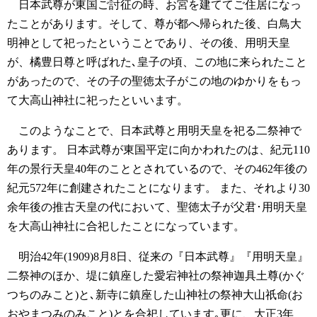
日本武尊が東国ご討征の時、お宮を建ててご住居になっ
たことがあります。そして、尊が都へ帰られた後、白鳥大
明神として祀ったということであり、その後、用明天皇
が、橘豊日尊と呼ばれた､皇子の頃、この地に来られたこと
があったので、その子の聖徳太子がこの地のゆかりをもっ
て大高山神社に祀ったといいます。
このようなことで、日本武尊と用明天皇を祀る二祭神で
あります。
日本武尊が東国平定に向かわれたのは、紀元110
年の景行天皇40年のこととされているので、その462年後の
紀元572年に創建されたことになります。
また、それより30
余年後の推古天皇の代において、聖徳太子が父君･用明天皇
を大高山神社に合祀したことになっています。
明治42年(1909)8月8日、従来の『日本武尊』『用明天皇』
二祭神のほか、堤に鎮座した愛宕神社の祭神迦具土尊(かぐ
つちのみこと)と､新寺に鎮座した山神社の祭神大山祇命(お
おやまつみのみこと)とを合祀しています｡更に、大正3年