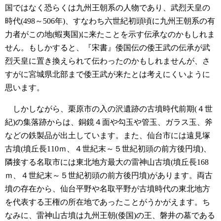
国ではなく恐らくは九州王朝系の人物であり、武烈天皇の
時代(498～506年)、すなわち六世紀初頭頃に九州王朝系の有
力者がこの地(蝦夷国)に来たことを示す伝承なのかもしれま
せん。もしかすると、『宋書』倭国伝の倭王武の伝承が武
烈天皇に置き換えられて伝わったのかもしれませんが、さ
すがに宮城県北部まで倭王武が来たとは考えにくいように
思います。
しかしながら、栗原市の入の沢遺跡の古墳時代前期(４世
紀)の集落跡からは、銅鏡４面や勾玉や管玉、ガラス玉、斧
などの鉄製品が出土しています。また、仙台市には遠見塚
古墳(墳丘長110ｍ、４世紀末～５世紀初頭の前方後円墳)、
隣接する名取市には東北地方最大の雷神山古墳(墳丘長168
ｍ、４世紀末～５世紀初頭の前方後円墳)があります。両古
墳の存在から、仙台平野や名取平野が古墳時代の東北地方
を代表する王権の所在地であったことがうかがえます。ち
なみに、雷神山古墳は九州王朝(倭国)の王、磐井の墓である