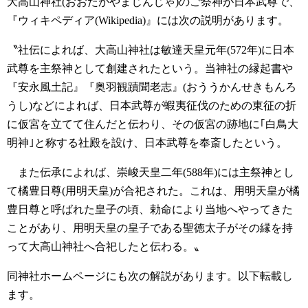
大高山神社(おおたかやまじんじゃ)のご祭神が日本武尊で、
『ウィキペディア(Wikipedia)』には次の説明があります。
〝社伝によれば、大高山神社は敏達天皇元年(572年)に日本
武尊を主祭神として創建されたという。当神社の縁起書や
『安永風土記』『奥羽観蹟聞老志』(おううかんせきもんろ
うし)などによれば、日本武尊が蝦夷征伐のための東征の折
に仮宮を立てて住んだと伝わり、その仮宮の跡地に｢白鳥大
明神｣と称する社殿を設け、日本武尊を奉斎したという。
また伝承によれば、崇峻天皇二年(588年)には主祭神とし
て橘豊日尊(用明天皇)が合祀された。これは、用明天皇が橘
豊日尊と呼ばれた皇子の頃、勅命により当地へやってきた
ことがあり、用明天皇の皇子である聖徳太子がその縁を持
って大高山神社へ合祀したと伝わる。〟
同神社ホームページにも次の解説があります。以下転載し
ます。