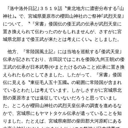
｢洛中洛外日記｣３５１９話〝東北地方に濃密分布する｢山
神社｣〟で、宮城県栗原市の櫻田山神社のご祭神｢武烈天皇｣
について、〝『宋書』倭国伝の倭王武の伝承が武烈天皇に
置き換えられて伝わったのかもしれませんが、さすがに宮
城県北部まで倭王武が来たとは考えにくい〟としました。
他方、『常陸国風土記』には当地を巡航する｢倭武天皇｣
伝承が記されており、古田説ではこれを倭国(九州王朝)の倭
王武の伝承が日本武尊(やまとたけるのみこと)伝承に置き換
えられたものとしてきました。したがって、『宋書』倭国
伝に見える〝東征毛人五十五國〟の範囲に常陸国が含まれ
ているとわたしは考えています。しかしさすがに宮城県北
部の栗原市までは遠征していないだろうと思っていまし
た。ところが櫻田山神社の武烈天皇伝承の調査を進めるな
かで、宮城県にもヤマトタケル伝承が遺っていることを知
りました。たとえば、宮城県南部の柴田郡大河原町にある