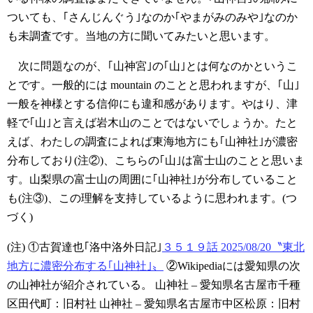
ついても、｢さんじんぐう｣なのか｢やまがみのみや｣なのか
も未調査です。当地の方に聞いてみたいと思います。
次に問題なのが、｢山神宮｣の｢山｣とは何なのかというこ
とです。一般的には mountain のことと思われますが、｢山｣
一般を神様とする信仰にも違和感があります。やはり、津
軽で｢山｣と言えば岩木山のことではないでしょうか。たと
えば、わたしの調査によれば東海地方にも｢山神社｣が濃密
分布しており(注②)、こちらの｢山｣は富士山のことと思いま
す。山梨県の富士山の周囲に｢山神社｣が分布していること
も(注③)、この理解を支持しているように思われます。(つ
づく)
(注)
①古賀達也｢洛中洛外日記｣
３５１９話 2025/08/20〝東北
地方に濃密分布する｢山神社｣〟
②Wikipediaには愛知県の次
の山神社が紹介されている。
山神社 – 愛知県名古屋市千種
区田代町：旧村社
山神社 – 愛知県名古屋市中区松原：旧村