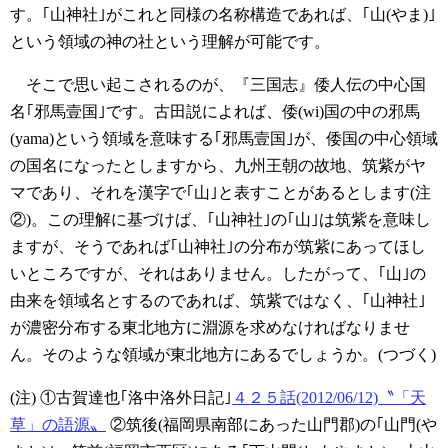
す。｢山神社｣がこれと同様の名称構造であれば、｢山(やま)｣
という領域の神の社という理解が可能です。
そこで思い起こされるのが、『三国志』倭人伝の中心国
名｢邪馬壹国｣です。古田説によれば、倭(wi)国の中の邪馬
(yama)という領域を意味する｢邪馬壹国｣が、倭国の中心領域
の国名になったとしますから、九州王朝の故地、筑紫がヤ
マであり、それを漢字で｢山｣と表すことがあるとします(注
②)。この理解に基づけば、｢山神社｣の｢山｣は筑紫を意味し
ますが、そうであれば｢山神社｣の分布が筑紫にあってほし
いところですが、それはありません。したがって、｢山｣の
由来を領域名とするのであれば、筑紫ではなく、｢山神社｣
が濃密分布する東北地方に淵源を求めなければなりませ
ん。そのような領域が東北地方にあるでしょうか。(つづく)
(注)
①古賀達也｢洛中洛外日記｣
４２５話(2012/06/12)〝「天
草」の語源〟
②筑後(福岡県南部にあった山門郡)の｢山門(や