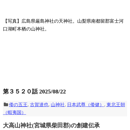
【写真】広島県厳島神社の天神社。山梨県南都留郡富士河
口湖町本栖の山神社。
第３５２０話 2025/08/22
倭の五王
,
古賀達也
,
山神社
,
日本武尊（倭健）
,
東北王朝
（蝦夷国）
大高山神社(宮城県柴田郡)の創建伝承