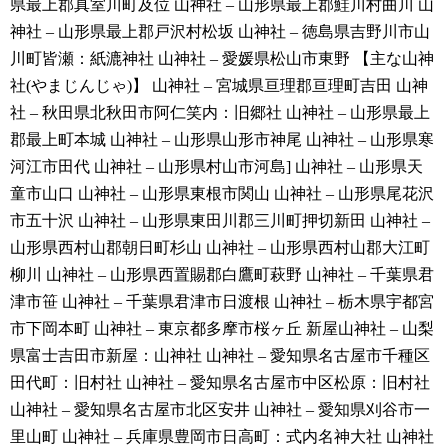
県最上郡真室川町及位
山神社 – 山形県最上郡鮭川村曲川
山
神社 – 山形県最上郡戸沢村松坂
山神社 – 徳島県吉野川市山
川町皆瀬：紙漉神社
山神社 – 愛媛県松山市東野
【主な山神
社(やまじんじゃ)】
山神社 – 宮城県亘理郡亘理町吉田
山神
社 – 秋田県北秋田市阿仁笑内：旧郷社
山神社 – 山形県最上
郡最上町本城
山神社 – 山形県山形市神尾
山神社 – 山形県寒
河江市田代
山神社 – 山形県村山市河島]
山神社 – 山形県天
童市山口
山神社 – 山形県東根市関山
山神社 – 山形県尾花沢
市五十沢
山神社 – 山形県東田川郡三川町押切新田
山神社 –
山形県西村山郡朝日町杉山
山神社 – 山形県西村山郡大江町
柳川
山神社 – 山形県西置賜郡白鷹町萩野
山神社 – 千葉県君
津市笹
山神社 – 千葉県君津市日渡根
山神社 – 栃木県宇都宮
市下岡本町
山神社 – 東京都多摩市桜ヶ丘
新屋山神社 – 山梨
県富士吉田市新屋：山神社
山神社 – 愛知県名古屋市千種区
田代町：旧村社
山神社 – 愛知県名古屋市中区松原：旧村社
山神社 – 愛知県名古屋市北区安井
山神社 – 愛知県刈谷市一
里山町
山神社 – 兵庫県豊岡市日高町：式内名神大社
山神社