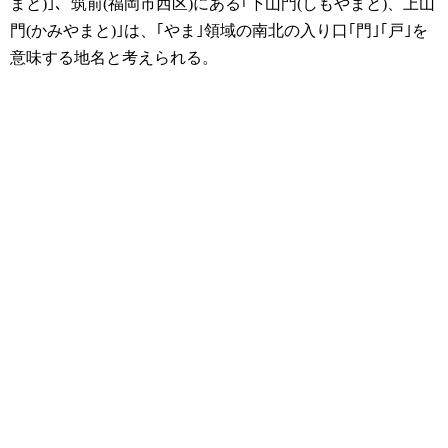
まと)｣、筑前(福岡市西区)にある｢下山門(しもやまと)、上山
門(かみやまと)｣は、｢やま｣領域の南北の入り口｢門｣｢戸｣を
意味する地名と考えられる。