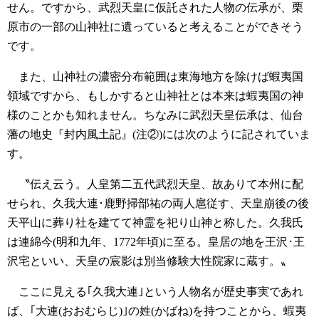
せん。ですから、武烈天皇に仮託された人物の伝承が、栗
原市の一部の山神社に遺っていると考えることができそう
です。
また、山神社の濃密分布範囲は東海地方を除けば蝦夷国
領域ですから、もしかすると山神社とは本来は蝦夷国の神
様のことかも知れません。ちなみに武烈天皇伝承は、仙台
藩の地史『封内風土記』(注②)には次のように記されていま
す。
〝伝え云う。人皇第二五代武烈天皇、故ありて本州に配
せられ、久我大連･鹿野掃部祐の両人扈従す、天皇崩後の後
天平山に葬り社を建てて神霊を祀り山神と称した。久我氏
は連綿今(明和九年、1772年頃)に至る。皇居の地を王沢･王
沢宅といい、天皇の宸影は別当修験大性院家に蔵す。〟
ここに見える｢久我大連｣という人物名が歴史事実であれ
ば、｢大連(おおむらじ)｣の姓(かばね)を持つことから、蝦夷