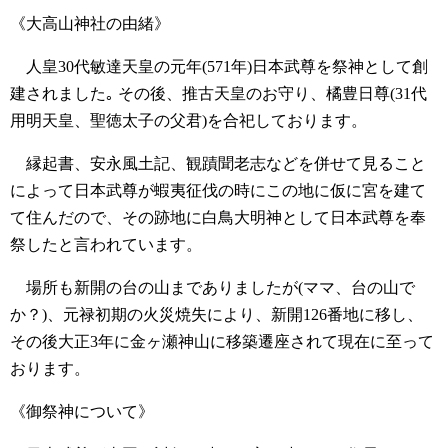
《大高山神社の由緒》
人皇30代敏達天皇の元年(571年)日本武尊を祭神として創
建されました｡ その後、推古天皇のお守り、橘豊日尊(31代
用明天皇、聖徳太子の父君)を合祀しております。
縁起書、安永風土記、観蹟聞老志などを併せて見ること
によって日本武尊が蝦夷征伐の時にこの地に仮に宮を建て
て住んだので、その跡地に白鳥大明神として日本武尊を奉
祭したと言われています。
場所も新開の台の山までありましたが(ママ、台の山で
か？)、元禄初期の火災焼失により、新開126番地に移し、
その後大正3年に金ヶ瀬神山に移築遷座されて現在に至って
おります。
《御祭神について》