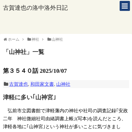
古賀達也の洛中洛外日記
ホーム
神社
山神社
「
山神社
」
一覧
第３５４０話 2025/10/07
古賀達也
,
和田家文書
,
山神社
津軽に多い｢山神宮｣
弘前市立図書館で津軽藩内の神社や社司の調査記録｢安政
二年 神社微細社司由緒調書上帳｣(写本)を読んだところ、
津軽各地に｢山神宮｣という神社が多いことに気づきまし