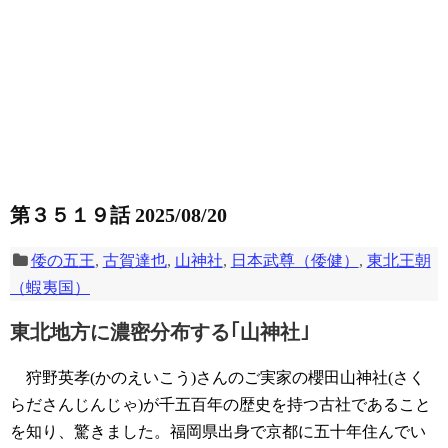
第３５１９話 2025/08/20
倭の五王
,
古賀達也
,
山神社
,
日本武尊（倭健）
,
東北王朝
（蝦夷国）
東北地方に濃密分布する｢山神社｣
狩野英孝(かのえいこう)さんのご実家の櫻田山神社(さく
らださんじんじゃ)が千五百年の歴史を持つ古社であること
を知り、驚きました。福岡県出身で京都に五十年住んでい