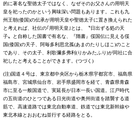
的に著名な聖徳太子ではなく、なぜそのお父さんの用明天
皇を祀ったのかという興味深い問題もあります。これも九
州王朝(倭国)の伝承が用明天皇や聖徳太子に置き換えられた
と考えれば、社伝の｢用明天皇｣とは、〝日出ずる処の天
子〟と自称した国書で有名な、『隋書』俀国伝に見える俀
国(倭国)の天子、阿毎多利思北孤(あまのたりしほこ)のこと
であり、その太子、利歌彌多弗利(りかみたふり)が同社に合
祀したと考えることができます。(つづく)
(注)国道４号は、東京都中央区から栃木県宇都宮市、福島県
福島市、宮城県仙台市、岩手県盛岡市を経て、青森県青森
市に至る一般国道で、実延長が日本一長い国道。江戸時代
の五街道のひとつである日光街道や奥州街道を踏襲する道
筋で、高速道路では東北自動車道、鉄道では東北新幹線や
東北本線とおおむね並行する経路をとる。