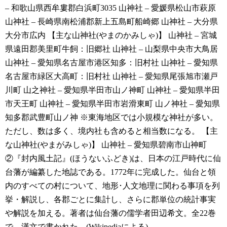
– 和歌山県西牟婁郡白浜町3035
山神社 – 愛媛県松山市萩原
山神社 – 長崎県南松浦郡新上五島町船崎郷
山神社 – 大分県
大分市広内
【主な山神社(やまのかみしゃ)】
山神社 – 宮城
県遠田郡美里町牛飼：旧郷社
山神社 – 山梨県中央市大鳥居
山神社 – 愛知県名古屋市港区知多：旧村社
山神社 – 愛知県
名古屋市緑区大高町：旧村社
山神社 – 愛知県尾張旭市瀬戸
川町
山之神社 – 愛知県半田市山ノ神町
山神社 – 愛知県半田
市天王町
山神社 – 愛知県半田市岩滑東町
山ノ神社 – 愛知県
知多郡武豊町山ノ神
※東海地区では小規模な神社が多い。
ただし、数は多く、境内社も含めると相当数になる。
【主
な山神社(やまがみしゃ)】
山神社 – 愛知県碧南市山神町
②『封内風土記』(ほうないふどき)は、日本の江戸時代に仙
台藩が編纂した地誌である。1772年に完成した。仙台と領
内のすべての村について、地形･人文地理に関わる事項を列
挙・解説し、各郡ごとに集計し、さらに郡単位の統計事実
や解説を加える。著者は仙台藩の儒学者田辺希文。全22巻
で、漢文で書かれた。(Wikipediaによる)