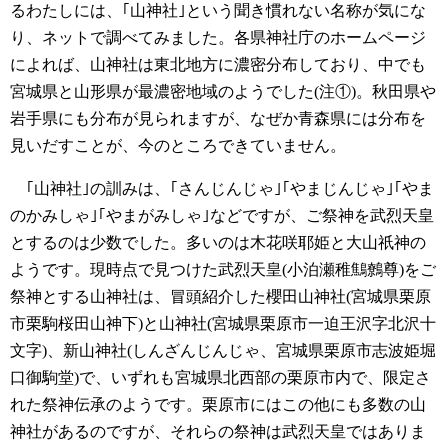
るわたしには、｢山神社｣という聞き慣れない名称が気にな
り、ネットで調べてみました。各県神社庁のホームページ
によれば、山神社は東北地方に濃密分布しており、中でも
宮城県と山形県が最濃密地域のようでした(注①)。秋田県や
岩手県にも分布が見られますが、なぜか青森県には分布を
見いだすことが、今のところできていません。
｢山神社｣の訓みは、｢さんじんじゃ｣｢やまじんじゃ｣｢やま
のかみしゃ｣｢やまがみしゃ｣などですが、ご祭神を武烈天皇
とするのは少数でした。多いのは木花咲耶姫と大山祇神の
ようです。現時点で見つけた武烈天皇(小泊瀬稚鷦鷯尊)をご
祭神とする山神社は、冒頭紹介した櫻田山神社(宮城県栗原
市栗駒桜田山神下)と山神社(宮城県栗原市一迫王沢字北沢十
文字)、新山神社(しんざんじんじゃ、宮城県栗原市志波姫堀
口御駒堂)で、いずれも宮城県北西部の栗原市内で、限定さ
れた祭神伝承のようです。栗原市にはこの他にも多数の山
神社があるのですが、それらの祭神は武烈天皇ではありま