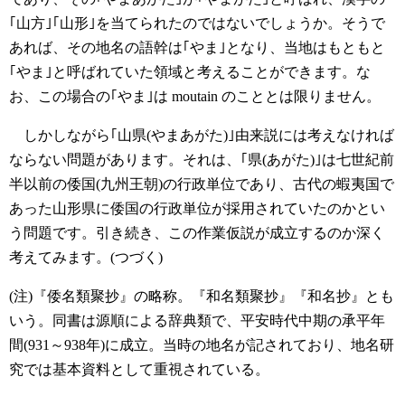
｢山方｣｢山形｣を当てられたのではないでしょうか。そうで
あれば、その地名の語幹は｢やま｣となり、当地はもともと
｢やま｣と呼ばれていた領域と考えることができます。な
お、この場合の｢やま｣は moutain のこととは限りません。
しかしながら｢山県(やまあがた)｣由来説には考えなければ
ならない問題があります。それは、｢県(あがた)｣は七世紀前
半以前の倭国(九州王朝)の行政単位であり、古代の蝦夷国で
あった山形県に倭国の行政単位が採用されていたのかとい
う問題です。引き続き、この作業仮説が成立するのか深く
考えてみます。(つづく)
(注)『倭名類聚抄』の略称。『和名類聚抄』『和名抄』とも
いう。同書は源順による辞典類で、平安時代中期の承平年
間(931～938年)に成立。当時の地名が記されており、地名研
究では基本資料として重視されている。