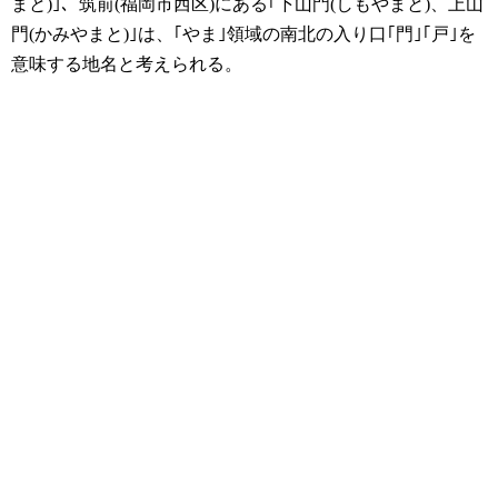
まと)｣、筑前(福岡市西区)にある｢下山門(しもやまと)、上山
門(かみやまと)｣は、｢やま｣領域の南北の入り口｢門｣｢戸｣を
意味する地名と考えられる。