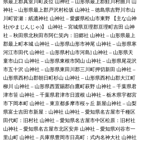
県最上郡真室川町及位
山神社 – 山形県最上郡鮭川村曲川
山
神社 – 山形県最上郡戸沢村松坂
山神社 – 徳島県吉野川市山
川町皆瀬：紙漉神社
山神社 – 愛媛県松山市東野
【主な山神
社(やまじんじゃ)】
山神社 – 宮城県亘理郡亘理町吉田
山神
社 – 秋田県北秋田市阿仁笑内：旧郷社
山神社 – 山形県最上
郡最上町本城
山神社 – 山形県山形市神尾
山神社 – 山形県寒
河江市田代
山神社 – 山形県村山市河島]
山神社 – 山形県天
童市山口
山神社 – 山形県東根市関山
山神社 – 山形県尾花沢
市五十沢
山神社 – 山形県東田川郡三川町押切新田
山神社 –
山形県西村山郡朝日町杉山
山神社 – 山形県西村山郡大江町
柳川
山神社 – 山形県西置賜郡白鷹町萩野
山神社 – 千葉県君
津市笹
山神社 – 千葉県君津市日渡根
山神社 – 栃木県宇都宮
市下岡本町
山神社 – 東京都多摩市桜ヶ丘
新屋山神社 – 山梨
県富士吉田市新屋：山神社
山神社 – 愛知県名古屋市千種区
田代町：旧村社
山神社 – 愛知県名古屋市中区松原：旧村社
山神社 – 愛知県名古屋市北区安井
山神社 – 愛知県刈谷市一
里山町
山神社 – 兵庫県豊岡市日高町：式内名神大社
山神社