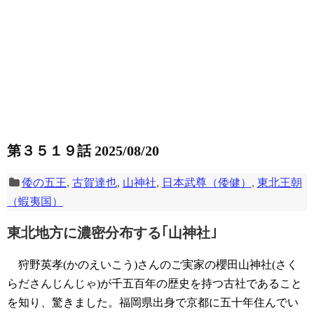
第３５１９話 2025/08/20
倭の五王
,
古賀達也
,
山神社
,
日本武尊（倭健）
,
東北王朝
（蝦夷国）
東北地方に濃密分布する｢山神社｣
狩野英孝(かのえいこう)さんのご実家の櫻田山神社(さく
らださんじんじゃ)が千五百年の歴史を持つ古社であること
を知り、驚きました。福岡県出身で京都に五十年住んでい