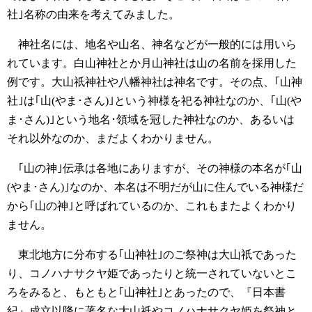
社｣名称の由来を考えてみました。
神社名には、地名や山名、神名などが一般的には用いら
れています。白山神社とか月山神社は山の名前を採用した
例です。大山祇神社や八幡神社は神名です。その点、｢山神
社｣は｢山(やま･さん)｣という神様を祀る神社なのか、｢山(や
ま･さん)｣という地名･領域を冠した神社なのか、あるいは
それ以外なのか、まだよくわかりません。
｢山の神｣伝承は各地にありますが、その神様の本名が｢山
(やま･さん)｣なのか、本名は不明だが山に住んでいる神様だ
から｢山の神｣と呼ばれているのか、これもまたよくわかり
ません。
東北地方に分布する｢山神社｣のご祭神は大山祇であった
り、コノハナサクヤ姫であったりと統一されていないとこ
ろをみると、もともと｢山神社｣とあったので、『日本書
紀』成立以降に著名な大山祇やコノハナサクヤ姫を祭神と