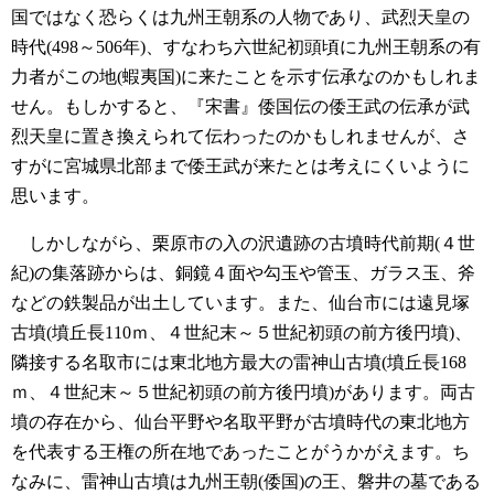
国ではなく恐らくは九州王朝系の人物であり、武烈天皇の
時代(498～506年)、すなわち六世紀初頭頃に九州王朝系の有
力者がこの地(蝦夷国)に来たことを示す伝承なのかもしれま
せん。もしかすると、『宋書』倭国伝の倭王武の伝承が武
烈天皇に置き換えられて伝わったのかもしれませんが、さ
すがに宮城県北部まで倭王武が来たとは考えにくいように
思います。
しかしながら、栗原市の入の沢遺跡の古墳時代前期(４世
紀)の集落跡からは、銅鏡４面や勾玉や管玉、ガラス玉、斧
などの鉄製品が出土しています。また、仙台市には遠見塚
古墳(墳丘長110ｍ、４世紀末～５世紀初頭の前方後円墳)、
隣接する名取市には東北地方最大の雷神山古墳(墳丘長168
ｍ、４世紀末～５世紀初頭の前方後円墳)があります。両古
墳の存在から、仙台平野や名取平野が古墳時代の東北地方
を代表する王権の所在地であったことがうかがえます。ち
なみに、雷神山古墳は九州王朝(倭国)の王、磐井の墓である