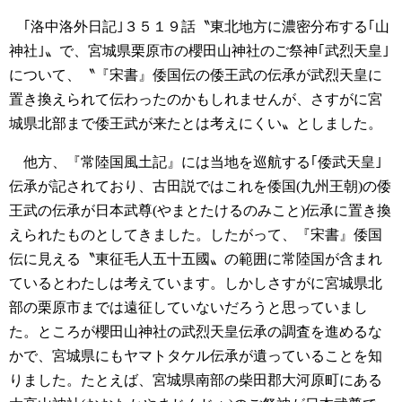
｢洛中洛外日記｣３５１９話〝東北地方に濃密分布する｢山
神社｣〟で、宮城県栗原市の櫻田山神社のご祭神｢武烈天皇｣
について、〝『宋書』倭国伝の倭王武の伝承が武烈天皇に
置き換えられて伝わったのかもしれませんが、さすがに宮
城県北部まで倭王武が来たとは考えにくい〟としました。
他方、『常陸国風土記』には当地を巡航する｢倭武天皇｣
伝承が記されており、古田説ではこれを倭国(九州王朝)の倭
王武の伝承が日本武尊(やまとたけるのみこと)伝承に置き換
えられたものとしてきました。したがって、『宋書』倭国
伝に見える〝東征毛人五十五國〟の範囲に常陸国が含まれ
ているとわたしは考えています。しかしさすがに宮城県北
部の栗原市までは遠征していないだろうと思っていまし
た。ところが櫻田山神社の武烈天皇伝承の調査を進めるな
かで、宮城県にもヤマトタケル伝承が遺っていることを知
りました。たとえば、宮城県南部の柴田郡大河原町にある