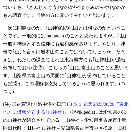
ついても、｢さんじんぐう｣なのか｢やまがみのみや｣なのか
も未調査です。当地の方に聞いてみたいと思います。
次に問題なのが、｢山神宮｣の｢山｣とは何なのかというこ
とです。一般的には mountain のことと思われますが、｢山｣
一般を神様とする信仰にも違和感があります。やはり、津
軽で｢山｣と言えば岩木山のことではないでしょうか。たと
えば、わたしの調査によれば東海地方にも｢山神社｣が濃密
分布しており(注②)、こちらの｢山｣は富士山のことと思いま
す。山梨県の富士山の周囲に｢山神社｣が分布していること
も(注③)、この理解を支持しているように思われます。(つ
づく)
(注)
①古賀達也｢洛中洛外日記｣
３５１９話 2025/08/20〝東北
地方に濃密分布する｢山神社｣〟
②Wikipediaには愛知県の次
の山神社が紹介されている。
山神社 – 愛知県名古屋市千種
区田代町：旧村社
山神社 – 愛知県名古屋市中区松原：旧村