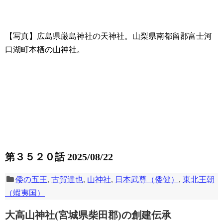
【写真】広島県厳島神社の天神社。山梨県南都留郡富士河
口湖町本栖の山神社。
第３５２０話 2025/08/22
倭の五王
,
古賀達也
,
山神社
,
日本武尊（倭健）
,
東北王朝
（蝦夷国）
大高山神社(宮城県柴田郡)の創建伝承