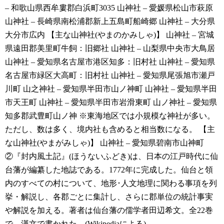
– 和歌山県西牟婁郡白浜町3035
山神社 – 愛媛県松山市萩原
山神社 – 長崎県南松浦郡新上五島町船崎郷
山神社 – 大分県
大分市広内
【主な山神社(やまのかみしゃ)】
山神社 – 宮城
県遠田郡美里町牛飼：旧郷社
山神社 – 山梨県中央市大鳥居
山神社 – 愛知県名古屋市港区知多：旧村社
山神社 – 愛知県
名古屋市緑区大高町：旧村社
山神社 – 愛知県尾張旭市瀬戸
川町
山之神社 – 愛知県半田市山ノ神町
山神社 – 愛知県半田
市天王町
山神社 – 愛知県半田市岩滑東町
山ノ神社 – 愛知県
知多郡武豊町山ノ神
※東海地区では小規模な神社が多い。
ただし、数は多く、境内社も含めると相当数になる。
【主
な山神社(やまがみしゃ)】
山神社 – 愛知県碧南市山神町
②『封内風土記』(ほうないふどき)は、日本の江戸時代に仙
台藩が編纂した地誌である。1772年に完成した。仙台と領
内のすべての村について、地形･人文地理に関わる事項を列
挙・解説し、各郡ごとに集計し、さらに郡単位の統計事実
や解説を加える。著者は仙台藩の儒学者田辺希文。全22巻
で、漢文で書かれた。(Wikipediaによる)