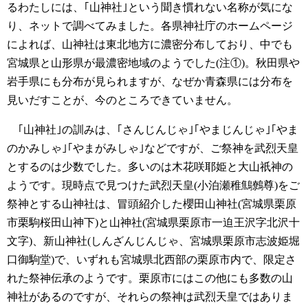
るわたしには、｢山神社｣という聞き慣れない名称が気にな
り、ネットで調べてみました。各県神社庁のホームページ
によれば、山神社は東北地方に濃密分布しており、中でも
宮城県と山形県が最濃密地域のようでした(注①)。秋田県や
岩手県にも分布が見られますが、なぜか青森県には分布を
見いだすことが、今のところできていません。
｢山神社｣の訓みは、｢さんじんじゃ｣｢やまじんじゃ｣｢やま
のかみしゃ｣｢やまがみしゃ｣などですが、ご祭神を武烈天皇
とするのは少数でした。多いのは木花咲耶姫と大山祇神の
ようです。現時点で見つけた武烈天皇(小泊瀬稚鷦鷯尊)をご
祭神とする山神社は、冒頭紹介した櫻田山神社(宮城県栗原
市栗駒桜田山神下)と山神社(宮城県栗原市一迫王沢字北沢十
文字)、新山神社(しんざんじんじゃ、宮城県栗原市志波姫堀
口御駒堂)で、いずれも宮城県北西部の栗原市内で、限定さ
れた祭神伝承のようです。栗原市にはこの他にも多数の山
神社があるのですが、それらの祭神は武烈天皇ではありま