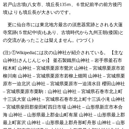
岩戸山古墳(八女市、墳丘長135ｍ、６世紀前半の前方後円
墳)よりも墳丘長が大きいのです。
更に仙台市には東北地方最古の須恵器窯跡とされる大蓮
寺窯跡(５世紀中頃)もあり、古墳時代から九州王朝(倭国)と
の交流があったことは疑えません。(つづく)
(注)
①Wikipediaには次の山神社が紹介されている。
【主な
山神社(さんじんじゃ)】
釜石製鐵所山神社 – 岩手県釜石市
桜木町
山神社 – 宮城県栗原市鶯沢
山神社 – 宮城県栗原市若
柳川南
山神社 – 宮城県栗原市若柳上畑岡
山神社 – 宮城県栗
原市一迫北沢
山神社 – 宮城県栗原市一迫清水目
櫻田山神社
– 宮城県栗原市栗駒：山神社
山神社 – 宮城県石巻市北上町
十三浜大室
山神社 – 宮城県石巻市北上町十三浜小滝
山神社
– 宮城県柴田郡柴田町四日市場
山神社 – 山形県新庄市本合
海
山神社 – 山形県最上郡金山町有屋
山神社 – 山形県最上郡
最上町富沢
山神社 – 山形県最上郡舟形町舟形
山神社 – 山形