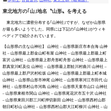
伊勢王
,
古賀達也
,
山神社
,
東北王朝（蝦夷国）
東北地方の｢山｣地名〝山形〟を考える
東北地方に濃密分布する｢山神社｣ですが、なぜか山形県
が最も多いようでした。同県には下記の｢山神社｣がウィキ
ペディアで紹介されています。
【山形県の主な山神社】
山神社 – 山形県新庄市本合海
山神
社 – 山形県最上郡金山町有屋
山神社 – 山形県最上郡最上町
富沢
山神社 – 山形県最上郡舟形町舟形
山神社 – 山形県最上
郡真室川町及位
山神社 – 山形県最上郡鮭川村曲川
山神社 –
山形県最上郡戸沢村松坂
山神社 – 山形県最上郡最上町本城
山神社 – 山形県山形市神尾
山神社 – 山形県寒河江市田代
山
神社 – 山形県村山市河島
山神社 – 山形県天童市山口
山神社
– 山形県東根市関山
山神社 – 山形県尾花沢市五十沢
山神社
– 山形県東田川郡三川町押切新田
山神社 – 山形県西村山郡
朝日町杉山
山神社 – 山形県西村山郡大江町柳川
山神社 – 山