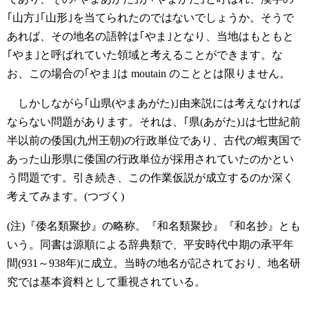
｢山方｣｢山形｣を当てられたのではないでしょうか。そうで
あれば、その地名の語幹は｢やま｣となり、当地はもともと
｢やま｣と呼ばれていた領域と考えることができます。な
お、この場合の｢やま｣は moutain のこととは限りません。
しかしながら｢山県(やまあがた)｣由来説には考えなければ
ならない問題があります。それは、｢県(あがた)｣は七世紀前
半以前の倭国(九州王朝)の行政単位であり、古代の蝦夷国で
あった山形県に倭国の行政単位が採用されていたのかとい
う問題です。引き続き、この作業仮説が成立するのか深く
考えてみます。(つづく)
(注)『倭名類聚抄』の略称。『和名類聚抄』『和名抄』とも
いう。同書は源順による辞典類で、平安時代中期の承平年
間(931～938年)に成立。当時の地名が記されており、地名研
究では基本資料として重視されている。