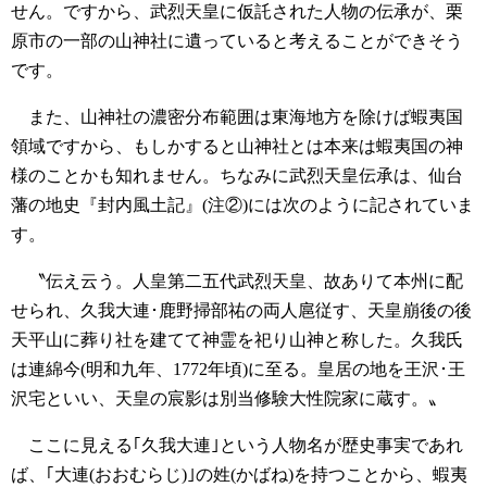
せん。ですから、武烈天皇に仮託された人物の伝承が、栗
原市の一部の山神社に遺っていると考えることができそう
です。
また、山神社の濃密分布範囲は東海地方を除けば蝦夷国
領域ですから、もしかすると山神社とは本来は蝦夷国の神
様のことかも知れません。ちなみに武烈天皇伝承は、仙台
藩の地史『封内風土記』(注②)には次のように記されていま
す。
〝伝え云う。人皇第二五代武烈天皇、故ありて本州に配
せられ、久我大連･鹿野掃部祐の両人扈従す、天皇崩後の後
天平山に葬り社を建てて神霊を祀り山神と称した。久我氏
は連綿今(明和九年、1772年頃)に至る。皇居の地を王沢･王
沢宅といい、天皇の宸影は別当修験大性院家に蔵す。〟
ここに見える｢久我大連｣という人物名が歴史事実であれ
ば、｢大連(おおむらじ)｣の姓(かばね)を持つことから、蝦夷