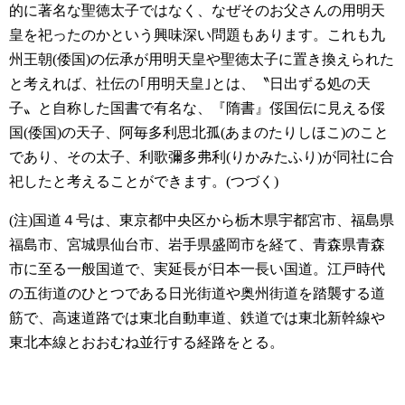
的に著名な聖徳太子ではなく、なぜそのお父さんの用明天
皇を祀ったのかという興味深い問題もあります。これも九
州王朝(倭国)の伝承が用明天皇や聖徳太子に置き換えられた
と考えれば、社伝の｢用明天皇｣とは、〝日出ずる処の天
子〟と自称した国書で有名な、『隋書』俀国伝に見える俀
国(倭国)の天子、阿毎多利思北孤(あまのたりしほこ)のこと
であり、その太子、利歌彌多弗利(りかみたふり)が同社に合
祀したと考えることができます。(つづく)
(注)国道４号は、東京都中央区から栃木県宇都宮市、福島県
福島市、宮城県仙台市、岩手県盛岡市を経て、青森県青森
市に至る一般国道で、実延長が日本一長い国道。江戸時代
の五街道のひとつである日光街道や奥州街道を踏襲する道
筋で、高速道路では東北自動車道、鉄道では東北新幹線や
東北本線とおおむね並行する経路をとる。