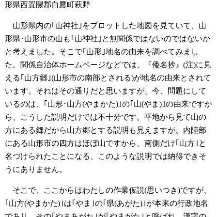
形県西置賜郡白鷹町萩野
山形県内の｢山神社｣をプロットした地図を見ていて、山
形県･山形市の山も｢山神社｣と無関係ではないのではないか
と考えました。そこで｢山形｣地名の由来を調べてみまし
た。関係自治体ホームページなどでは、『倭名抄』(注)に見
える｢山方郷｣(山形市の南部とされる)が地名の由来とされて
います。それはその通りだと思いますが、今、問題にして
いるのは、｢山形･山方(やまかた)｣の｢山(やま)｣の由来ですか
ら、こうした説明だけでは不十分です。平地から見て山の
方にある郷だから山方郷とする説明も見えますが、内陸部
にある山形市の四方はほぼ山ですから、南側だけ｢山方｣と
名づけられたことになる、このような説明では納得できそ
うにありません。
そこで、ここからはわたしの作業仮説(思いつき)ですが、
｢山方(やまかた)｣は｢やま｣の｢県(あがた)｣が本来の行政地名
であり、その｢やまあがた｣が｢やまがた｣と呼ばれ、漢字の