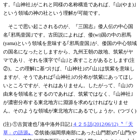
す。｢山神社｣がこれと同様の名称構造であれば、｢山(やま)｣
という領域の神の社という理解が可能です。
そこで思い起こされるのが、『三国志』倭人伝の中心国
名｢邪馬壹国｣です。古田説によれば、倭(wi)国の中の邪馬
(yama)という領域を意味する｢邪馬壹国｣が、倭国の中心領域
の国名になったとしますから、九州王朝の故地、筑紫がヤ
マであり、それを漢字で｢山｣と表すことがあるとします(注
②)。この理解に基づけば、｢山神社｣の｢山｣は筑紫を意味し
ますが、そうであれば｢山神社｣の分布が筑紫にあってほし
いところですが、それはありません。したがって、｢山｣の
由来を領域名とするのであれば、筑紫ではなく、｢山神社｣
が濃密分布する東北地方に淵源を求めなければなりませ
ん。そのような領域が東北地方にあるでしょうか。(つづく)
(注)
①古賀達也｢洛中洛外日記｣
４２５話(2012/06/12)〝「天
草」の語源〟
②筑後(福岡県南部にあった山門郡)の｢山門(や