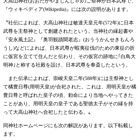
大高山神社(おおたかやまじんじゃ)のご祭神が日本武尊で、
『ウィキペディア(Wikipedia)』には次の説明があります。
〝社伝によれば、大高山神社は敏達天皇元年(572年)に日本
武尊を主祭神として創建されたという。当神社の縁起書や
『安永風土記』『奥羽観蹟聞老志』(おううかんせきもんろ
うし)などによれば、日本武尊が蝦夷征伐のための東征の折
に仮宮を立てて住んだと伝わり、その仮宮の跡地に｢白鳥大
明神｣と称する社殿を設け、日本武尊を奉斎したという。
また伝承によれば、崇峻天皇二年(588年)には主祭神とし
て橘豊日尊(用明天皇)が合祀された。これは、用明天皇が橘
豊日尊と呼ばれた皇子の頃、勅命により当地へやってきた
ことがあり、用明天皇の皇子である聖徳太子がその縁を持
って大高山神社へ合祀したと伝わる。〟
同神社ホームページにも次の解説があります。以下転載し
ます。