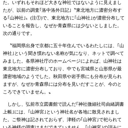
た。いずれもそれほど大きな神社ではないように見えまし
たが、以前の調査｢洛中洛外日記｣〝東北地方に濃密分布す
る｢山神社｣〟(注①)で、東北地方に｢山神社｣が濃密分布して
いることを報告し、なぜか青森県には少ないとしました。
次の通りです。
〝福岡県出身で京都に五十年住んでいるわたしには、｢山
神社｣という聞き慣れない名称が気になり、ネットで調べて
みました。各県神社庁のホームページによれば、山神社は
東北地方に濃密分布しており、中でも宮城県と山形県が最
濃密地域のようでした。秋田県や岩手県にも分布が見られ
ますが、なぜか青森県には分布を見いだすことが、今のと
ころできていません。〟
しかし、弘前市立図書館で読んだ｢神社微細社司由緒調書
上帳｣には、｢山神宮｣という神社名が各地に散見されまし
た。ご祭神は記されておらず、津軽の｢山神宮｣で祀られて
いる神様の調査はまだできていません。｢山神宮｣の訓みに