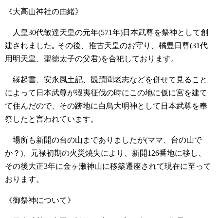
《大高山神社の由緒》
人皇30代敏達天皇の元年(571年)日本武尊を祭神として創
建されました｡ その後、推古天皇のお守り、橘豊日尊(31代
用明天皇、聖徳太子の父君)を合祀しております。
縁起書、安永風土記、観蹟聞老志などを併せて見ること
によって日本武尊が蝦夷征伐の時にこの地に仮に宮を建て
て住んだので、その跡地に白鳥大明神として日本武尊を奉
祭したと言われています。
場所も新開の台の山までありましたが(ママ、台の山で
か？)、元禄初期の火災焼失により、新開126番地に移し、
その後大正3年に金ヶ瀬神山に移築遷座されて現在に至って
おります。
《御祭神について》