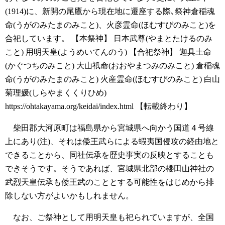
(1914)に、新開の尾鷹から現在地に遷座する際､祭神倉稲魂
命(うがのみたまのみこと)、火彦霊命(ほむすびのみこと)を
合祀しています。
【本祭神】
日本武尊(やまとたけるのみ
こと)
用明天皇(ようめいてんのう)
【合祀祭神】
迦具土命
(かぐつちのみこと)
大山祇命(おおやまつみのみこと)
倉稲魂
命(うがのみたまのみこと)
火産霊命(ほむすびのみこと)
白山
菊理媛(しらやまくくりひめ)
https://ohtakayama.org/keidai/index.html
【転載終わり】
柴田郡大河原町は福島県から宮城県へ向かう国道４号線
上にあり(注)、それは倭王武らによる蝦夷国侵攻の経由地と
できることから、同社伝承を歴史事実の反映とすることも
できそうです。そうであれば、宮城県北部の櫻田山神社の
武烈天皇伝承も倭王武のこととする可能性をはじめから排
除しない方がよいかもしれません。
なお、ご祭神として用明天皇も祀られていますが、全国