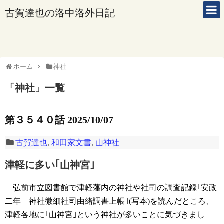
古賀達也の洛中洛外日記
ホーム
神社
「
神社
」
一覧
第３５４０話 2025/10/07
古賀達也
,
和田家文書
,
山神社
津軽に多い｢山神宮｣
弘前市立図書館で津軽藩内の神社や社司の調査記録｢安政
二年 神社微細社司由緒調書上帳｣(写本)を読んだところ、
津軽各地に｢山神宮｣という神社が多いことに気づきまし