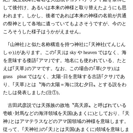
して後付け、あるいは本来の神様と取り替えたようにも思
われます。しかし、後者であれば本来の神様の名前が共通
の祭神として各地に遺っていてもよさそうですが、今のと
ころそうした様子はうかがえません。
｢山神社｣と似た名称構造を持つ神社に｢天神社(てんじん
しゃ)｣があります。この｢天｣は sky や heaven ではなく、海
を意味する倭語｢アマ｣です。地名にも使われている、たと
えば｢天草｣のアマです。なお、この場合の｢草(クサ)｣は
grass plnat ではなく、太陽･日を意味する古語｢クサ｣であ
り、｢天草｣とは〝海の太陽＝海に沈む夕日〟とする説をわ
たしは発表しました(注①)。
古田武彦説では天孫族の故地〝高天原〟と呼ばれている
壱岐･対馬などの海洋領域を天国(あまくに)としており、｢天
神｣とはアマテラスなどのアマ国領域の神様を意味します。
従って、｢天神社｣の｢天｣とは天国(あまくに)領域を意味しま