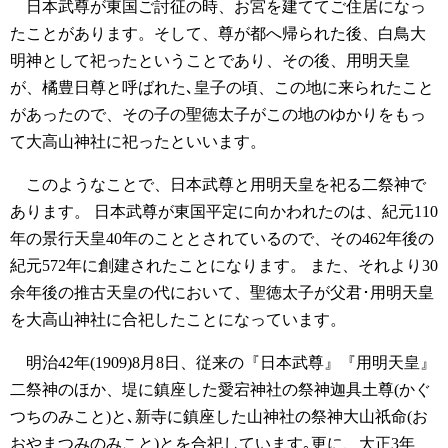
日本武尊が東国ご討征の時、お宮を建ててご住居になっ
たことがあります。そして、尊が都へ帰られた後、白鳥大
明神として祀ったということであり、その後、用明天皇
が、橘豊日尊と呼ばれた､皇子の頃、この地に来られたこと
があったので、その子の聖徳太子がこの地のゆかりをもっ
て大高山神社に祀ったといいます。
このようなことで、日本武尊と用明天皇を祀る二祭神で
あります。
日本武尊が東国平定に向かわれたのは、紀元110
年の景行天皇40年のこととされているので、その462年後の
紀元572年に創建されたことになります。
また、それより30
余年後の推古天皇の代において、聖徳太子が父君･用明天皇
を大高山神社に合祀したことになっています。
明治42年(1909)8月8日、従来の『日本武尊』『用明天皇』
二祭神のほか、堤に鎮座した愛宕神社の祭神迦具土尊(かぐ
つちのみこと)と､新寺に鎮座した山神社の祭神大山祇命(お
おやまつみのみこと)とを合祀しています｡更に、大正3年