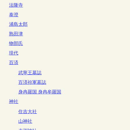
法隆寺
泰澄
浦島太郎
熟田津
物部氏
現代
百済
武寧王墓誌
百済祢軍墓誌
身冉羅国 身冉牟羅国
神社
住吉大社
山神社