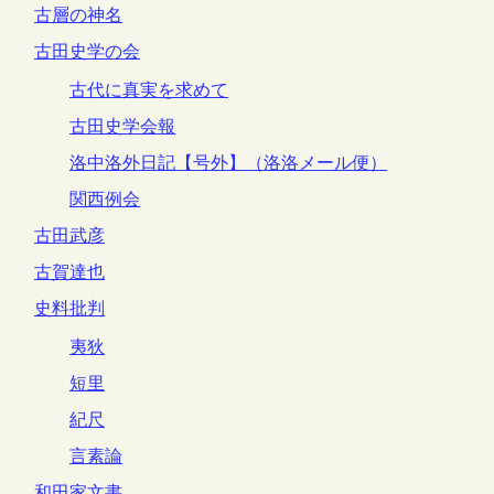
古層の神名
古田史学の会
古代に真実を求めて
古田史学会報
洛中洛外日記【号外】（洛洛メール便）
関西例会
古田武彦
古賀達也
史料批判
夷狄
短里
紀尺
言素論
和田家文書