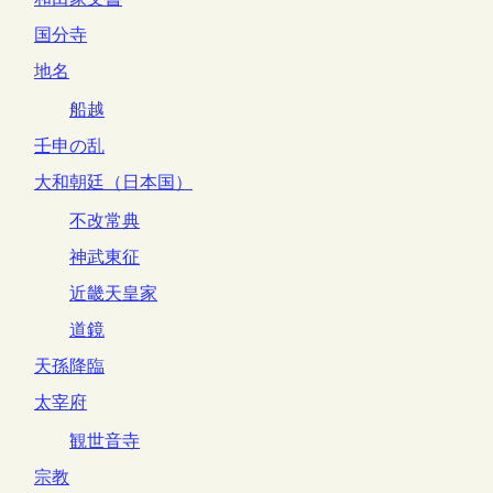
国分寺
地名
船越
壬申の乱
大和朝廷（日本国）
不改常典
神武東征
近畿天皇家
道鏡
天孫降臨
太宰府
観世音寺
宗教