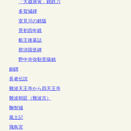
「大歳庚寅」銘鉄刀
多賀城碑
室見川の銘版
景初四年鏡
船王後墓誌
那須国造碑
野中寺弥勒菩薩銘
銅鐸
長者伝説
難波天王寺から四天王寺
難波朝廷（難波京）
鞠智城
風土記
飛鳥宮