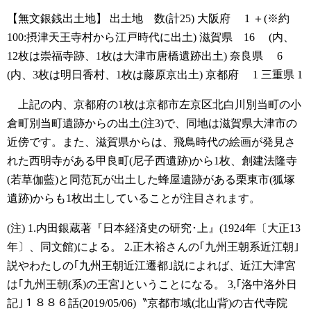
【無文銀銭出土地】
出土地 数(計25)
大阪府 1 ＋(※約
100:摂津天王寺村から江戸時代に出土)
滋賀県 16 (内、
12枚は崇福寺跡、1枚は大津市唐橋遺跡出土)
奈良県 6
(内、3枚は明日香村、1枚は藤原京出土)
京都府 1
三重県 1
上記の内、京都府の1枚は京都市左京区北白川別当町の小
倉町別当町遺跡からの出土(注3)で、同地は滋賀県大津市の
近傍です。また、滋賀県からは、飛鳥時代の絵画が発見さ
れた西明寺がある甲良町(尼子西遺跡)から1枚、創建法隆寺
(若草伽藍)と同范瓦が出土した蜂屋遺跡がある栗東市(狐塚
遺跡)からも1枚出土していることが注目されます。
(注)
1.内田銀蔵著『日本経済史の研究･上』(1924年〔大正13
年〕、同文館)による。
2.正木裕さんの｢九州王朝系近江朝｣
説やわたしの｢九州王朝近江遷都｣説によれば、近江大津宮
は｢九州王朝(系)の王宮｣ということになる。
3,｢洛中洛外日
記｣１８８６話(2019/05/06)〝京都市域(北山背)の古代寺院