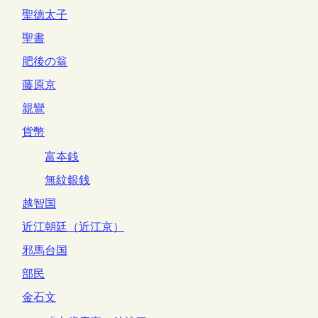
聖徳太子
聖書
肥後の翁
藤原京
親鸞
貨幣
富夲銭
無紋銀銭
越智国
近江朝廷（近江京）
邪馬台国
部民
金石文