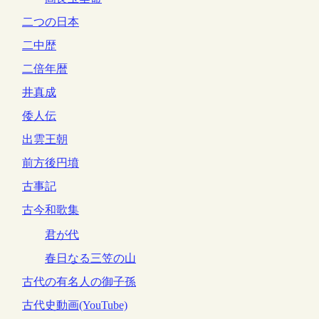
二つの日本
二中歴
二倍年暦
井真成
倭人伝
出雲王朝
前方後円墳
古事記
古今和歌集
君が代
春日なる三笠の山
古代の有名人の御子孫
古代史動画(YouTube)