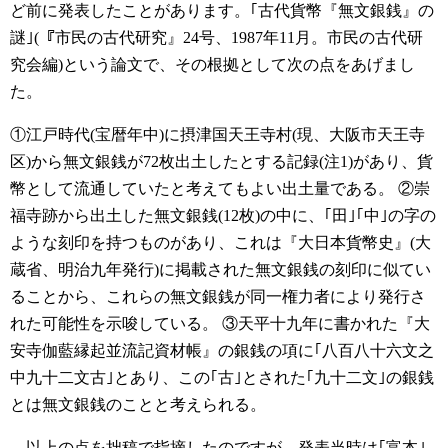
ど前に発表したことがあります。｢古代貨幣『無文銀銭』の
謎｣(『市民の古代研究』24号、1987年11月。市民の古代研
究会編)という論文で、その根拠として次の点をあげまし
た。
①江戸時代(宝暦年中)に摂津国天王寺村(現、大阪市天王寺
区)から無文銀銭が72枚出土したとする記録(注1)があり、貨
幣として流通していたと考えてもよい出土量である。
②崇
福寺跡から出土した無文銀銭(12枚)の中に、｢田｣｢中｣の字の
ような刻印を持つものがあり、これは『大日本貨幣史』(大
蔵省、明治九年発行)に掲載された無文銀銭の刻印に似てい
ることから、これらの無文銀銭が同一権力者により発行さ
れた可能性を示唆している。
③天平十九年に書かれた『大
安寺伽藍縁起並流記資材帳』の銀銭の項に｢八百八十六文之
中九十二文古｣とあり、この｢古｣とされた｢九十二文｣の銀銭
とは無文銀銭のことと考えられる。
以上の点を拙稿で指摘したのですが、発表当時は｢富本｣