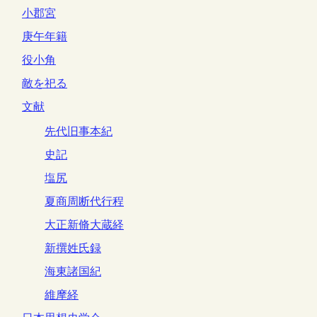
小郡宮
庚午年籍
役小角
敵を祀る
文献
先代旧事本紀
史記
塩尻
夏商周断代行程
大正新脩大蔵経
新撰姓氏録
海東諸国紀
維摩経