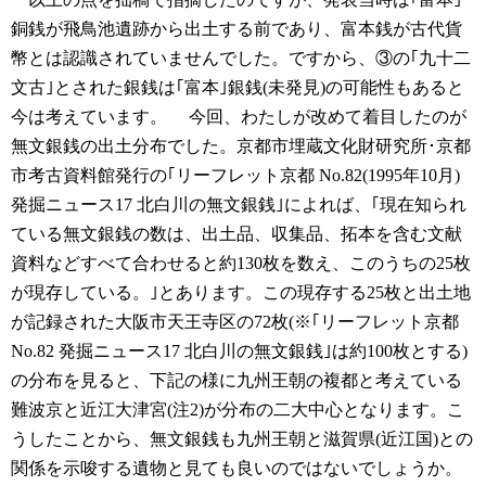
銅銭が飛鳥池遺跡から出土する前であり、富本銭が古代貨
幣とは認識されていませんでした。ですから、③の｢九十二
文古｣とされた銀銭は｢富本｣銀銭(未発見)の可能性もあると
今は考えています。
今回、わたしが改めて着目したのが
無文銀銭の出土分布でした。京都市埋蔵文化財研究所･京都
市考古資料館発行の｢リーフレット京都 No.82(1995年10月)
発掘ニュース17 北白川の無文銀銭｣によれば、｢現在知られ
ている無文銀銭の数は、出土品、収集品、拓本を含む文献
資料などすべて合わせると約130枚を数え、このうちの25枚
が現存している。｣とあります。この現存する25枚と出土地
が記録された大阪市天王寺区の72枚(※｢リーフレット京都
No.82 発掘ニュース17 北白川の無文銀銭｣は約100枚とする)
の分布を見ると、下記の様に九州王朝の複都と考えている
難波京と近江大津宮(注2)が分布の二大中心となります。こ
うしたことから、無文銀銭も九州王朝と滋賀県(近江国)との
関係を示唆する遺物と見ても良いのではないでしょうか。