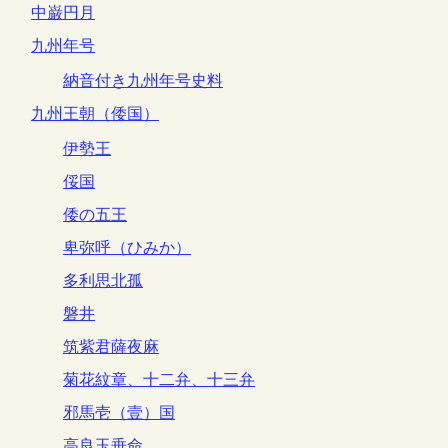
中巌円月
九州年号
納音付き九州年号史料
九州王朝（倭国）
伊勢王
俀国
倭の五王
卑弥呼（ひみか）
多利思北孤
磐井
筑紫君薩夜麻
菊花紋章、十二弁、十三弁
邪馬壱（壹）国
高良玉垂命