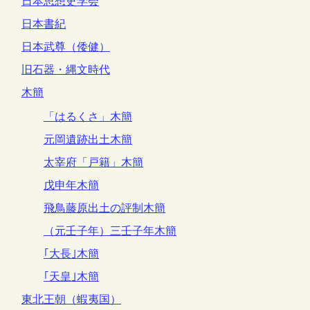
日本思想史学会
日本書紀
日本武尊（倭健）
旧石器・縄文時代
木簡
「はるくさ」木簡
元岡遺跡出土木簡
太宰府「戸籍」木簡
戊申年木簡
飛鳥藤原出土の評制木簡
（元壬子年）三壬子年木簡
｢大長｣木簡
｢天皇｣木簡
東北王朝（蝦夷国）