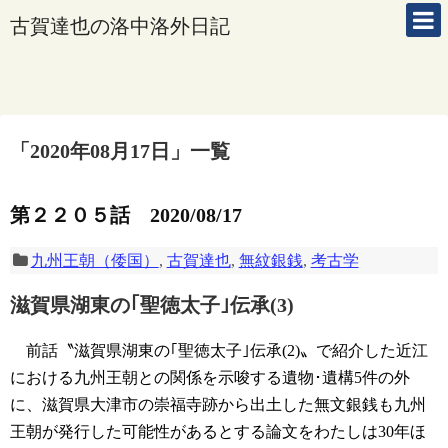
古賀達也の洛中洛外日記
「
2020年08月17日
」
一覧
第２２０５話 2020/08/17
九州王朝（倭国）
,
古賀達也
,
無紋銀銭
,
考古学
滋賀県湖東の｢聖徳太子｣伝承(3)
前話〝滋賀県湖東の｢聖徳太子｣伝承(2)〟で紹介した近江
における九州王朝との関係を示唆する遺物･遺構5件の外
に、滋賀県大津市の崇福寺跡から出土した無文銀銭も九州
王朝が発行した可能性があるとする論文をわたしは30年ほ