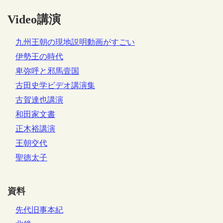
Video講演
九州王朝の現地説明動画がすごい
伊勢王の時代
卑弥呼と邪馬壹国
古田史学ビデオ講演集
古賀達也講演
和田家文書
正木裕講演
王朝交代
聖徳太子
資料
先代旧事本紀