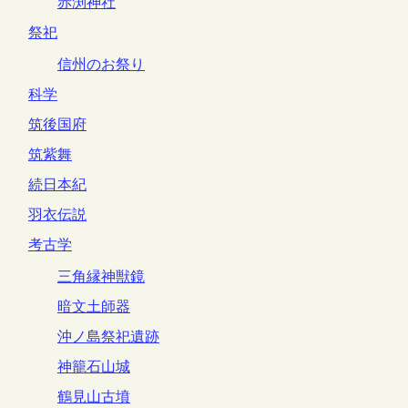
赤渕神社
祭祀
信州のお祭り
科学
筑後国府
筑紫舞
続日本紀
羽衣伝説
考古学
三角縁神獣鏡
暗文土師器
沖ノ島祭祀遺跡
神籠石山城
鶴見山古墳