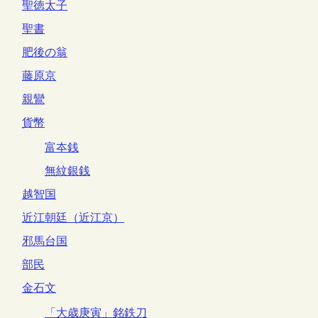
聖徳太子
聖書
肥後の翁
藤原京
親鸞
貨幣
富夲銭
無紋銀銭
越智国
近江朝廷（近江京）
邪馬台国
部民
金石文
「大歳庚寅」銘鉄刀