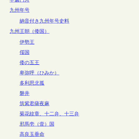
九州年号
納音付き九州年号史料
九州王朝（倭国）
伊勢王
俀国
倭の五王
卑弥呼（ひみか）
多利思北孤
磐井
筑紫君薩夜麻
菊花紋章、十二弁、十三弁
邪馬壱（壹）国
高良玉垂命