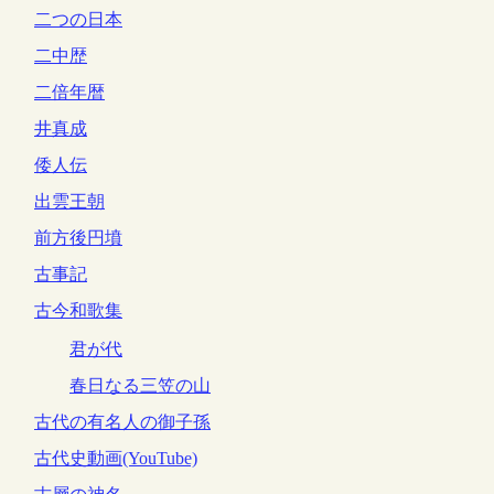
二つの日本
二中歴
二倍年暦
井真成
倭人伝
出雲王朝
前方後円墳
古事記
古今和歌集
君が代
春日なる三笠の山
古代の有名人の御子孫
古代史動画(YouTube)