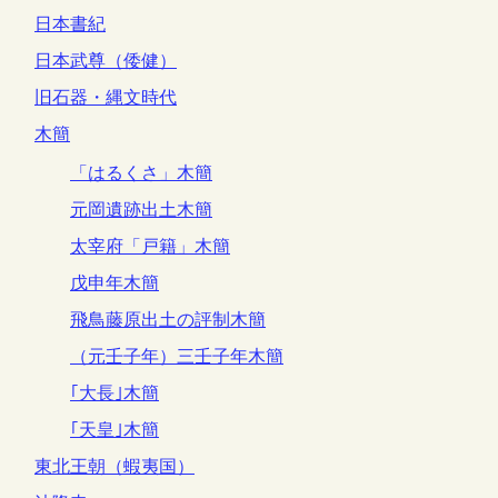
日本書紀
日本武尊（倭健）
旧石器・縄文時代
木簡
「はるくさ」木簡
元岡遺跡出土木簡
太宰府「戸籍」木簡
戊申年木簡
飛鳥藤原出土の評制木簡
（元壬子年）三壬子年木簡
｢大長｣木簡
｢天皇｣木簡
東北王朝（蝦夷国）