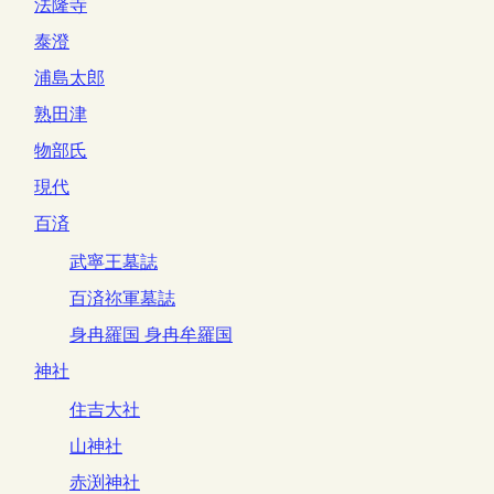
法隆寺
泰澄
浦島太郎
熟田津
物部氏
現代
百済
武寧王墓誌
百済祢軍墓誌
身冉羅国 身冉牟羅国
神社
住吉大社
山神社
赤渕神社