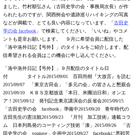
ました。竹村順弘さん（古田史学の会・事務局次長）が作
られたものですが、関西例会や遺跡巡りハイキングの写真
などが満載で、とても良い内容になっています。「
古田史
学の会 facebook
」で検索してください。「いいね」やコメ
ントも是非お願いします。
９月に希望会員に配信した
「洛中洛外日記【号外】」のタイトルをご紹介します。配
信希望される会員はこの機会に申し込んでください。
「洛中洛外日記【号外】」９月配信のタイトル
日
付 タイトル
2015/09/01 百田尚樹『大放言』を読む
2015/09/07 「東京古田会」「多元の会」の皆さんと懇親会
2015/09/10 ＫＢＳ京都放送「本日、米團治日和」オンエ
ア！
2015/09/12 発刊記念東京講演会の反省会
2015/09/15
「古田史学の会 facebook」準備中
2015/09/20 青年時代の
古田先生の憲法観
2015/09/23 『月刊 加工技術』連載コラ
ム 日本列島発のコーティング技術「漆」
2015/09/26 「古
田史学の会 youtuve」企画中
2015/09/27 facebookに悪戦苦