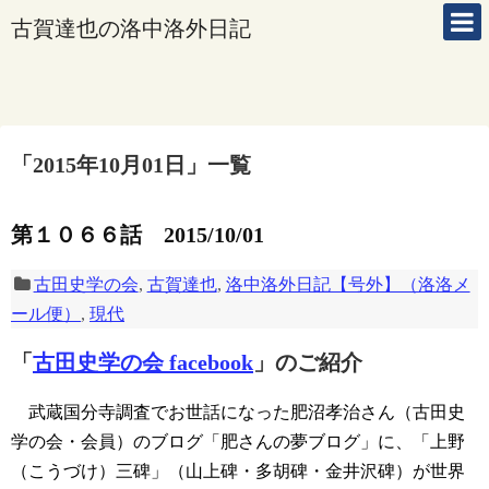
古賀達也の洛中洛外日記
「
2015年10月01日
」
一覧
第１０６６話 2015/10/01
古田史学の会
,
古賀達也
,
洛中洛外日記【号外】（洛洛メ
ール便）
,
現代
「
古田史学の会 facebook
」のご紹介
武蔵国分寺調査でお世話になった肥沼孝治さん（古田史
学の会・会員）のブログ「肥さんの夢ブログ」に、「上野
（こうづけ）三碑」（山上碑・多胡碑・金井沢碑）が世界