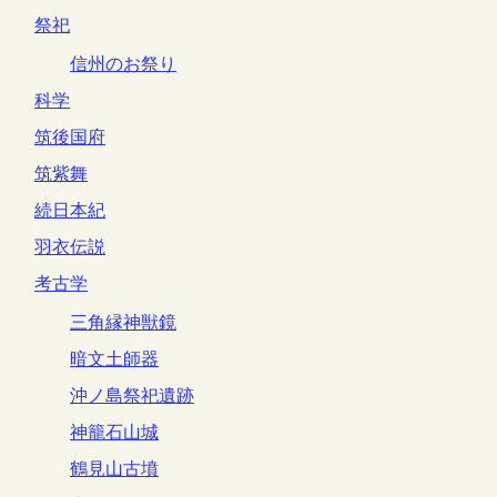
祭祀
信州のお祭り
科学
筑後国府
筑紫舞
続日本紀
羽衣伝説
考古学
三角縁神獣鏡
暗文土師器
沖ノ島祭祀遺跡
神籠石山城
鶴見山古墳