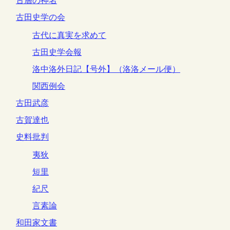
古層の神名
古田史学の会
古代に真実を求めて
古田史学会報
洛中洛外日記【号外】（洛洛メール便）
関西例会
古田武彦
古賀達也
史料批判
夷狄
短里
紀尺
言素論
和田家文書