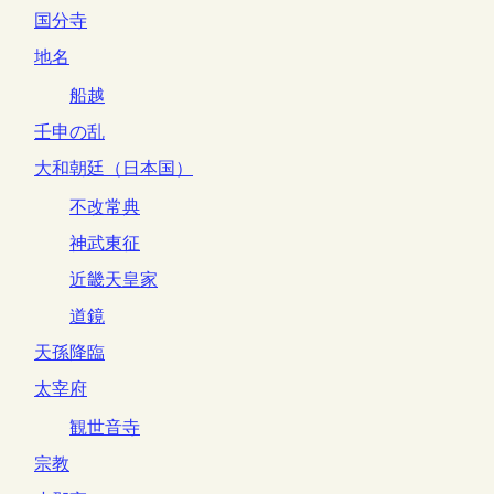
国分寺
地名
船越
壬申の乱
大和朝廷（日本国）
不改常典
神武東征
近畿天皇家
道鏡
天孫降臨
太宰府
観世音寺
宗教