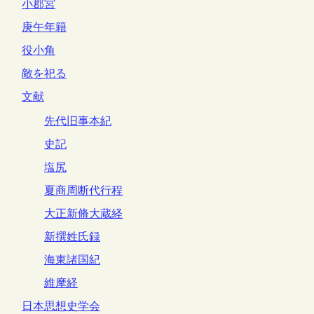
小郡宮
庚午年籍
役小角
敵を祀る
文献
先代旧事本紀
史記
塩尻
夏商周断代行程
大正新脩大蔵経
新撰姓氏録
海東諸国紀
維摩経
日本思想史学会