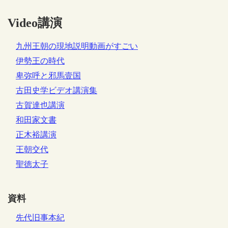
Video講演
九州王朝の現地説明動画がすごい
伊勢王の時代
卑弥呼と邪馬壹国
古田史学ビデオ講演集
古賀達也講演
和田家文書
正木裕講演
王朝交代
聖徳太子
資料
先代旧事本紀