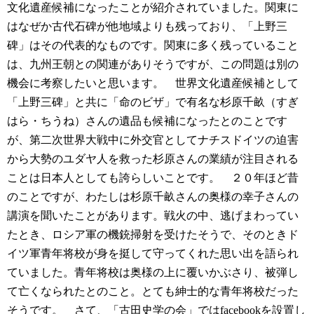
文化遺産候補になったことが紹介されていました。関東に
はなぜか古代石碑が他地域よりも残っており、「上野三
碑」はその代表的なものです。関東に多く残っていること
は、九州王朝との関連がありそうですが、この問題は別の
機会に考察したいと思います。
世界文化遺産候補として
「上野三碑」と共に「命のビザ」で有名な杉原千畝（すぎ
はら・ちうね）さんの遺品も候補になったとのことです
が、第二次世界大戦中に外交官としてナチスドイツの迫害
から大勢のユダヤ人を救った杉原さんの業績が注目される
ことは日本人としても誇らしいことです。
２０年ほど昔
のことですが、わたしは杉原千畝さんの奥様の幸子さんの
講演を聞いたことがあります。戦火の中、逃げまわってい
たとき、ロシア軍の機銃掃射を受けたそうで、そのときド
イツ軍青年将校が身を挺して守ってくれた思い出を語られ
ていました。青年将校は奥様の上に覆いかぶさり、被弾し
て亡くなられたとのこと。とても紳士的な青年将校だった
そうです。
さて、「古田史学の会」ではfacebookを設置し