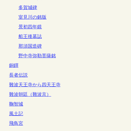
多賀城碑
室見川の銘版
景初四年鏡
船王後墓誌
那須国造碑
野中寺弥勒菩薩銘
銅鐸
長者伝説
難波天王寺から四天王寺
難波朝廷（難波京）
鞠智城
風土記
飛鳥宮