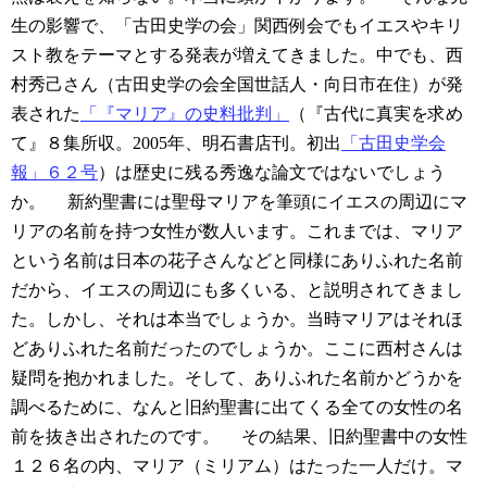
生の影響で、「古田史学の会」関西例会でもイエスやキリ
スト教をテーマとする発表が増えてきました。中でも、西
村秀己さん（古田史学の会全国世話人・向日市在住）が発
表された
「『マリア』の史料批判」
（『古代に真実を求め
て』８集所収。2005年、明石書店刊。初出
「古田史学会
報」６２号
）は歴史に残る秀逸な論文ではないでしょう
か。
新約聖書には聖母マリアを筆頭にイエスの周辺にマ
リアの名前を持つ女性が数人います。これまでは、マリア
という名前は日本の花子さんなどと同様にありふれた名前
だから、イエスの周辺にも多くいる、と説明されてきまし
た。しかし、それは本当でしょうか。当時マリアはそれほ
どありふれた名前だったのでしょうか。ここに西村さんは
疑問を抱かれました。そして、ありふれた名前かどうかを
調べるために、なんと旧約聖書に出てくる全ての女性の名
前を抜き出されたのです。
その結果、旧約聖書中の女性
１２６名の内、マリア（ミリアム）はたった一人だけ。マ