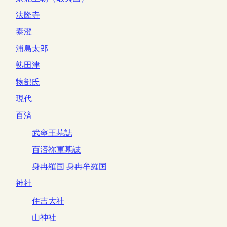
法隆寺
泰澄
浦島太郎
熟田津
物部氏
現代
百済
武寧王墓誌
百済祢軍墓誌
身冉羅国 身冉牟羅国
神社
住吉大社
山神社