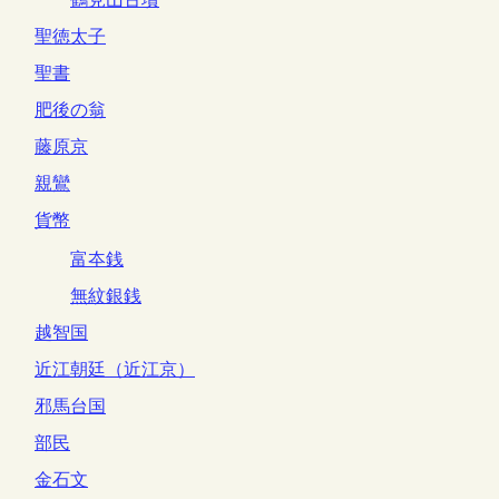
聖徳太子
聖書
肥後の翁
藤原京
親鸞
貨幣
富夲銭
無紋銀銭
越智国
近江朝廷（近江京）
邪馬台国
部民
金石文