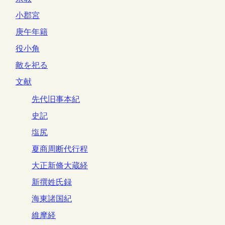
小郡宮
庚午年籍
役小角
敵を祀る
文献
先代旧事本紀
史記
塩尻
夏商周断代行程
大正新脩大蔵経
新撰姓氏録
海東諸国紀
維摩経