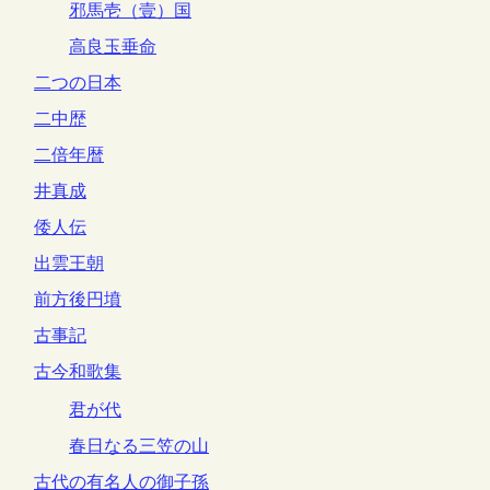
邪馬壱（壹）国
高良玉垂命
二つの日本
二中歴
二倍年暦
井真成
倭人伝
出雲王朝
前方後円墳
古事記
古今和歌集
君が代
春日なる三笠の山
古代の有名人の御子孫