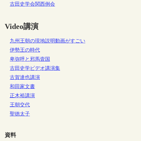
古田史学会関西例会
Video講演
九州王朝の現地説明動画がすごい
伊勢王の時代
卑弥呼と邪馬壹国
古田史学ビデオ講演集
古賀達也講演
和田家文書
正木裕講演
王朝交代
聖徳太子
資料