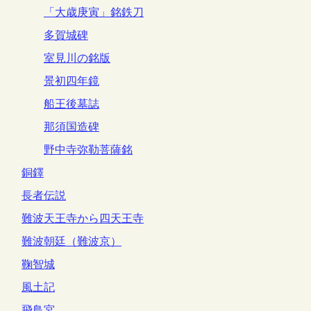
「大歳庚寅」銘鉄刀
多賀城碑
室見川の銘版
景初四年鏡
船王後墓誌
那須国造碑
野中寺弥勒菩薩銘
銅鐸
長者伝説
難波天王寺から四天王寺
難波朝廷（難波京）
鞠智城
風土記
飛鳥宮