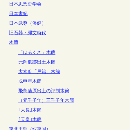
日本思想史学会
日本書紀
日本武尊（倭健）
旧石器・縄文時代
木簡
「はるくさ」木簡
元岡遺跡出土木簡
太宰府「戸籍」木簡
戊申年木簡
飛鳥藤原出土の評制木簡
（元壬子年）三壬子年木簡
｢大長｣木簡
｢天皇｣木簡
東北王朝（蝦夷国）