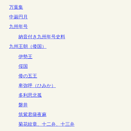
万葉集
中巌円月
九州年号
納音付き九州年号史料
九州王朝（倭国）
伊勢王
俀国
倭の五王
卑弥呼（ひみか）
多利思北孤
磐井
筑紫君薩夜麻
菊花紋章、十二弁、十三弁