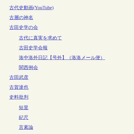
古代史動画(YouTube)
古層の神名
古田史学の会
古代に真実を求めて
古田史学会報
洛中洛外日記【号外】（洛洛メール便）
関西例会
古田武彦
古賀達也
史料批判
短里
紀尺
言素論