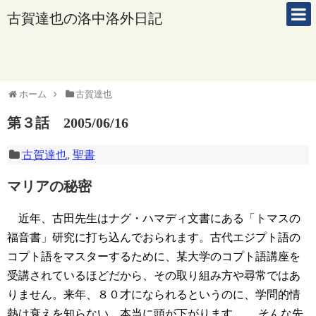
古賀達也の洛中洛外日記
ホーム
古賀達也
第３話 2005/06/16
古賀達也
,
聖書
マリアの秘密
近年、古田先生はナグ・ハマディ文書にある「トマスの
福音書」研究に打ち込んでおられます。古代エジプト語の
コプト語をマスターするために、某大学のコプト語講座を
受講されているほどだから、その取り組み方や尋常ではあ
りません。来年、８０才になられるというのに、学問的情
熱は衰えを知らない。本当に頭が下がります。
そんな先