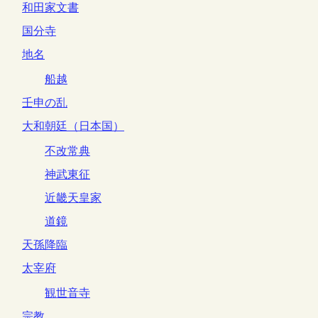
和田家文書
国分寺
地名
船越
壬申の乱
大和朝廷（日本国）
不改常典
神武東征
近畿天皇家
道鏡
天孫降臨
太宰府
観世音寺
宗教