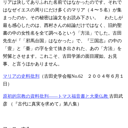
リアは決してありふれた名前ではなかったのです。それで
はなぜイエスの周りにだけ多くのマリア（４〜５名）が集
まったのか。その秘密は論文をお読み下さい。
わたしが
最も感心したのは、西村さんの結論だけではなく、旧約聖
書の中の女性名を全て調べるという「方法」でした。古田
先生が『「邪馬台国」はなかった』で、『三国志』の中の
「壹」と「臺」の字を全て抜き出された、あの「方法」を
髣髴とさせます。これこそ、古田学派の面目躍如。お見
事、と言うほかありません。
マリアの史料批判
（古田史学会報No.62 ２００４年６月１
日）
原初的宗教の資料批判――トマス福音書と大乗仏教
古田武
彦
（『古代に真実を求めて』第八集）