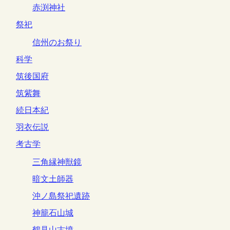
赤渕神社
祭祀
信州のお祭り
科学
筑後国府
筑紫舞
続日本紀
羽衣伝説
考古学
三角縁神獣鏡
暗文土師器
沖ノ島祭祀遺跡
神籠石山城
鶴見山古墳