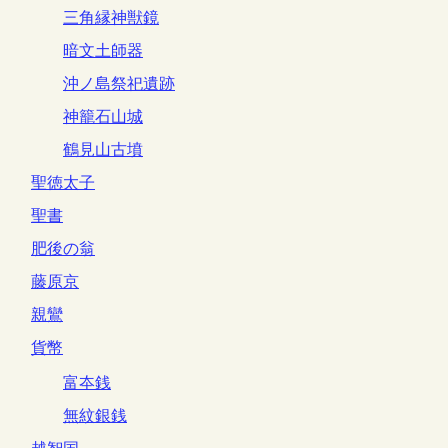
三角縁神獣鏡
暗文土師器
沖ノ島祭祀遺跡
神籠石山城
鶴見山古墳
聖徳太子
聖書
肥後の翁
藤原京
親鸞
貨幣
富夲銭
無紋銀銭