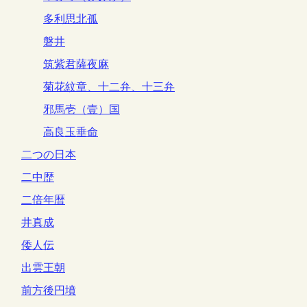
多利思北孤
磐井
筑紫君薩夜麻
菊花紋章、十二弁、十三弁
邪馬壱（壹）国
高良玉垂命
二つの日本
二中歴
二倍年暦
井真成
倭人伝
出雲王朝
前方後円墳