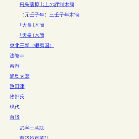
飛鳥藤原出土の評制木簡
（元壬子年）三壬子年木簡
｢大長｣木簡
｢天皇｣木簡
東北王朝（蝦夷国）
法隆寺
泰澄
浦島太郎
熟田津
物部氏
現代
百済
武寧王墓誌
百済祢軍墓誌