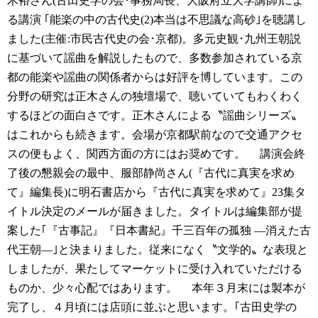
木裕さん(古田史学の会･事務局長、大阪府立大学講師)によ
る講演 ｢能楽の中の古代史(2)本当は不思議な高砂｣を聴講し
ました(主催:市民古代史の会･京都)。多元史観･九州王朝説
に基づいて謡曲を解説したもので、多数参加されている京
都の能楽や謡曲の関係者からは好評を博しています。この
分野の研究は正木さんの独壇場で、聴いていてもわくわく
するほどの面白さです。正木さんによる〝謡曲シリーズ〟
はこれからも続きます。会場が京都駅前なので交通アクセ
スの便もよく、関西方面の方にはお奨めです。
講演会終
了後の懇親会の最中、服部静尚さん(『古代に真実を求め
て』編集長)に明石書店から『古代に真実を求めて』23集タ
イトル決定のメールが届きました。タイトルは編集部が提
案した｢『古事記』『日本書紀』千三百年の孤独 ―消えた古
代王朝―｣と決まりました。従来になく〝文学的〟な表現と
しましたが、果たしてマーケットに受け入れていただける
ものか、少々心配ではあります。
本年３月末には製本が
完了し、４月頃には店頭に並ぶと思います。｢古田史学の