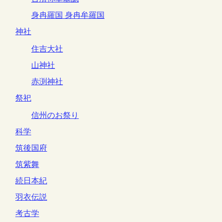
身冉羅国 身冉牟羅国
神社
住吉大社
山神社
赤渕神社
祭祀
信州のお祭り
科学
筑後国府
筑紫舞
続日本紀
羽衣伝説
考古学