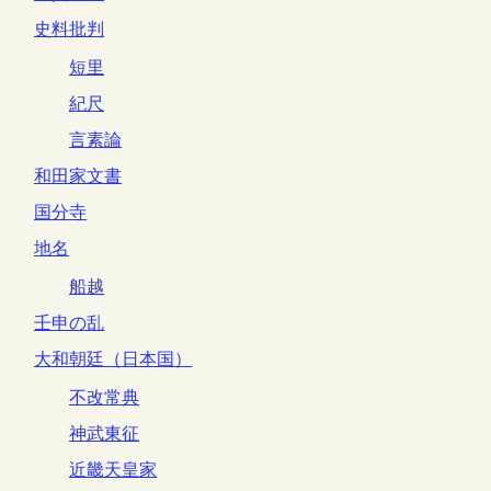
史料批判
短里
紀尺
言素論
和田家文書
国分寺
地名
船越
壬申の乱
大和朝廷（日本国）
不改常典
神武東征
近畿天皇家