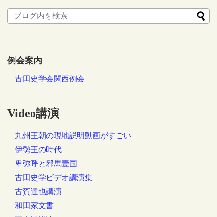
例会案内
古田史学会関西例会
Video講演
九州王朝の現地説明動画がすごい
伊勢王の時代
卑弥呼と邪馬壹国
古田史学ビデオ講演集
古賀達也講演
和田家文書