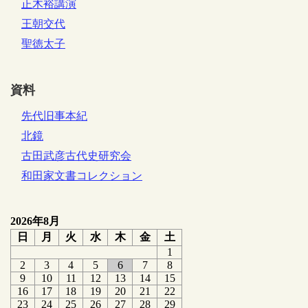
正木裕講演
王朝交代
聖徳太子
資料
先代旧事本紀
北鏡
古田武彦古代史研究会
和田家文書コレクション
2026年8月
日
月
火
水
木
金
土
1
2
3
4
5
6
7
8
9
10
11
12
13
14
15
16
17
18
19
20
21
22
23
24
25
26
27
28
29