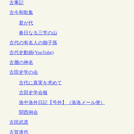
古事記
古今和歌集
君が代
春日なる三笠の山
古代の有名人の御子孫
古代史動画(YouTube)
古層の神名
古田史学の会
古代に真実を求めて
古田史学会報
洛中洛外日記【号外】（洛洛メール便）
関西例会
古田武彦
古賀達也