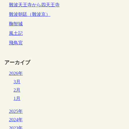
難波天王寺から四天王寺
難波朝廷（難波京）
鞠智城
風土記
飛鳥宮
アーカイブ
2026年
3月
2月
1月
2025年
2024年
2023年