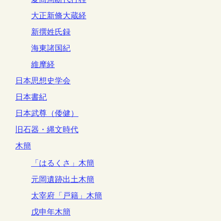
大正新脩大蔵経
新撰姓氏録
海東諸国紀
維摩経
日本思想史学会
日本書紀
日本武尊（倭健）
旧石器・縄文時代
木簡
「はるくさ」木簡
元岡遺跡出土木簡
太宰府「戸籍」木簡
戊申年木簡