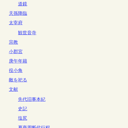
道鏡
天孫降臨
太宰府
観世音寺
宗教
小郡宮
庚午年籍
役小角
敵を祀る
文献
先代旧事本紀
史記
塩尻
夏商周断代行程