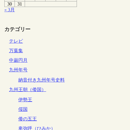
30
31
« 3月
カテゴリー
テレビ
万葉集
中巌円月
九州年号
納音付き九州年号史料
九州王朝（倭国）
伊勢王
俀国
倭の五王
卑弥呼（ひみか）