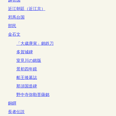
越智国
近江朝廷（近江京）
邪馬台国
部民
金石文
「大歳庚寅」銘鉄刀
多賀城碑
室見川の銘版
景初四年鏡
船王後墓誌
那須国造碑
野中寺弥勒菩薩銘
銅鐸
長者伝説