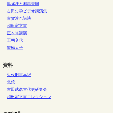
卑弥呼と邪馬壹国
古田史学ビデオ講演集
古賀達也講演
和田家文書
正木裕講演
王朝交代
聖徳太子
資料
先代旧事本紀
北鏡
古田武彦古代史研究会
和田家文書コレクション