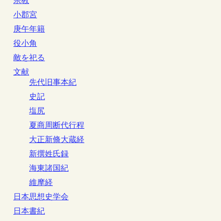
宗教
小郡宮
庚午年籍
役小角
敵を祀る
文献
先代旧事本紀
史記
塩尻
夏商周断代行程
大正新脩大蔵経
新撰姓氏録
海東諸国紀
維摩経
日本思想史学会
日本書紀