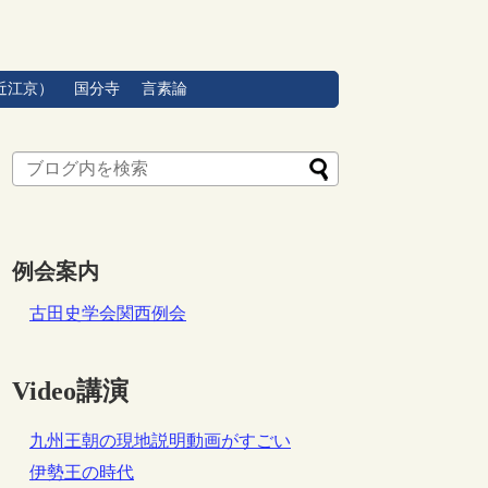
近江京）
国分寺
言素論
例会案内
古田史学会関西例会
Video講演
九州王朝の現地説明動画がすごい
伊勢王の時代