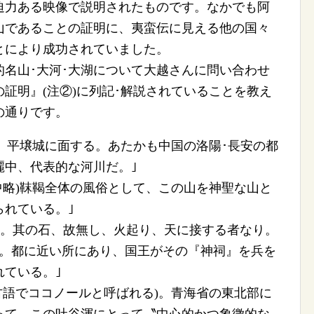
迫力ある映像で説明されたものです。なかでも阿
山であることの証明に、夷蛮伝に見える他の国々
とにより成功されていました。
名山･大河･大湖について大越さんに問い合わせ
証明』(注②)に列記･解説されていることを教え
の通りです。
水。平壌城に面する。あたかも中国の洛陽･長安の都
麗中、代表的な河川だ。｣
中略)靺鞨全体の風俗として、この山を神聖な山と
られている。｣
り。其の石、故無し、火起り、天に接する者なり。
山。都に近い所にあり、国王がその『神祠』を兵を
れている。｣
古語でココノールと呼ばれる)。青海省の東北部に