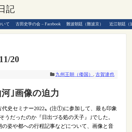
日記
ついて
古田史学の会 – Facebook
難波朝廷（難波京）
近江朝廷（
1/20
九州王朝（倭国）
,
古賀達也
山河｣画像の迫力
史セミナー2022〟(注①)に参加して、最も印象
そうだったのか『日出づる処の天子』｣でした。
朝の姿や都への行程記事などについて、画像と音