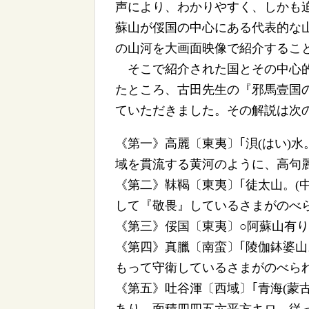
声により、わかりやすく、しかも
蘇山が俀国の中心にある代表的な
の山河を大画面映像で紹介するこ
そこで紹介された国とその中心的
たところ、古田先生の『邪馬壹国の
ていただきました。その解説は次
《第一》高麗〔東夷〕｢浿(はい)
域を貫流する黄河のように、高句
《第二》靺鞨〔東夷〕｢徒太山。(
して『敬畏』しているさまがのべ
《第三》俀国〔東夷〕○阿蘇山有
《第四》真臘〔南蛮〕｢陵伽鉢婆
もって守衛しているさまがのべら
《第五》吐谷渾〔西域〕｢青海(蒙