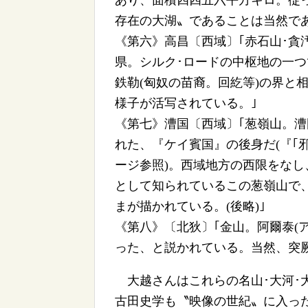
あり、面積四四五六平方キロ。従
存在の大湖〟であることは当然で
《第六》高昌〔西域〕｢赤石山･貪
県。シルク･ロードの中枢地の一
鉄勒(匈奴の苗裔。回紇等)の界と
様子が活写されている。｣
《第七》漕国〔西域〕｢葱嶺山。
れた、『ケイ賓国』の後身だ(『｢
ージ参照)。西域地方の西限をな
として知られているこの葱嶺山で
まが描かれている。(後略)｣
《第八》〔北狄〕｢金山。阿爾泰(
った、と説かれている。当然、突
大越さんはこれらの名山･大河･
古田史学も〝映像の世紀〟に入っ