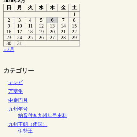
2026年8月
日
月
火
水
木
金
土
1
2
3
4
5
6
7
8
9
10
11
12
13
14
15
16
17
18
19
20
21
22
23
24
25
26
27
28
29
30
31
« 3月
カテゴリー
テレビ
万葉集
中巌円月
九州年号
納音付き九州年号史料
九州王朝（倭国）
伊勢王