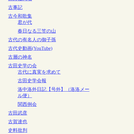
古事記
古今和歌集
君が代
春日なる三笠の山
古代の有名人の御子孫
古代史動画(YouTube)
古層の神名
古田史学の会
古代に真実を求めて
古田史学会報
洛中洛外日記【号外】（洛洛メー
ル便）
関西例会
古田武彦
古賀達也
史料批判