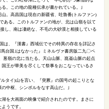
って、この吐谷渾にとって〝中心的かつ象徴的な
ある。この地の龍種伝承が書かれている。｣
汚山。高昌国は現在の新疆省、吐魯番(トルファン)
つである。このトルファンの地が、北は山嶺を以て
相接し、南は凄絶な、不毛の大砂漠と相接している
漕国は、『漢書』西域伝でその特異の存在を詳記さ
邪馬台国｣はなかった』ミネルヴァ書房版二九〇ペ
し、葱嶺の北に当たる。天山山脈、崑崙山脈の起点
、国王が華美を尽くして祭事をおこなっているさ
アルタイ)山を言い、『突厥』の国号の起こりとな
厥の中枢、シンボルをなす高山だ。｣
大湖を大画面の映像で紹介されたのです。まさに
たようです。