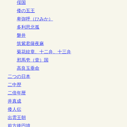
俀国
倭の五王
卑弥呼（ひみか）
多利思北孤
磐井
筑紫君薩夜麻
菊花紋章、十二弁、十三弁
邪馬壱（壹）国
高良玉垂命
二つの日本
二中歴
二倍年暦
井真成
倭人伝
出雲王朝
前方後円墳