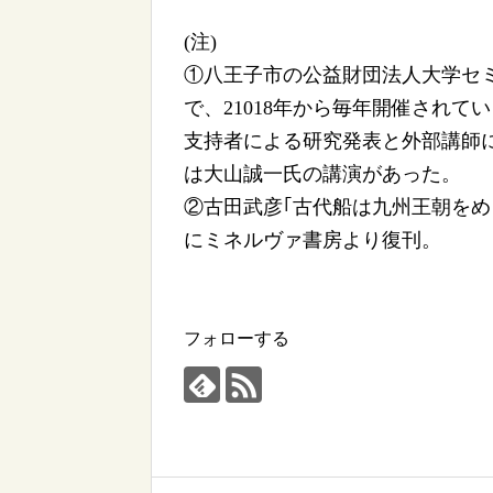
(注)
①八王子市の公益財団法人大学セ
で、21018年から毎年開催されて
支持者による研究発表と外部講師に
は大山誠一氏の講演があった。
②古田武彦｢古代船は九州王朝をめ
にミネルヴァ書房より復刊。
フォローする