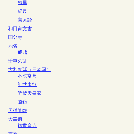
短里
紀尺
言素論
和田家文書
国分寺
地名
船越
壬申の乱
大和朝廷（日本国）
不改常典
神武東征
近畿天皇家
道鏡
天孫降臨
太宰府
観世音寺