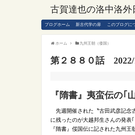
古賀達也の洛中洛外
ブログホーム
新古代学の扉
このブログに
ホーム
九州王朝（倭国）
第２８８０話 2022/1
『隋書』夷蛮伝の｢
先週開催された〝古田武彦記念古代
に残ったのが大越邦生さんの発表｢
『隋書』俀国伝に記された九州王