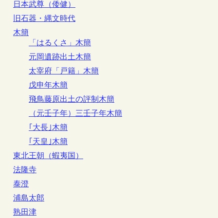
日本武尊（倭健）
旧石器・縄文時代
木簡
「はるくさ」木簡
元岡遺跡出土木簡
太宰府「戸籍」木簡
戊申年木簡
飛鳥藤原出土の評制木簡
（元壬子年）三壬子年木簡
｢大長｣木簡
｢天皇｣木簡
東北王朝（蝦夷国）
法隆寺
泰澄
浦島太郎
熟田津