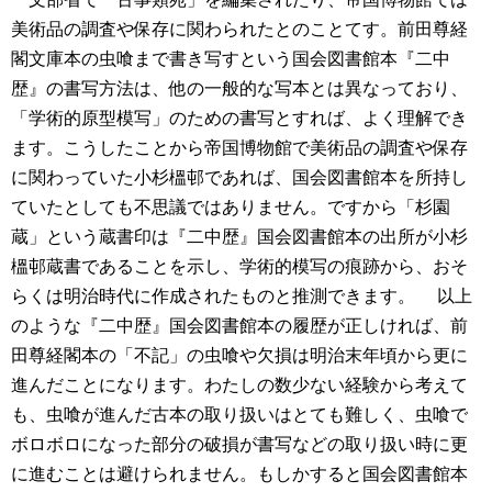
美術品の調査や保存に関わられたとのことてす。前田尊経
閣文庫本の虫喰まで書き写すという国会図書館本『二中
歴』の書写方法は、他の一般的な写本とは異なっており、
「学術的原型模写」のための書写とすれば、よく理解でき
ます。こうしたことから帝国博物館で美術品の調査や保存
に関わっていた小杉榲邨であれば、国会図書館本を所持し
ていたとしても不思議ではありません。ですから「杉園
蔵」という蔵書印は『二中歴』国会図書館本の出所が小杉
榲邨蔵書であることを示し、学術的模写の痕跡から、おそ
らくは明治時代に作成されたものと推測できます。
以上
のような『二中歴』国会図書館本の履歴が正しければ、前
田尊経閣本の「不記」の虫喰や欠損は明治末年頃から更に
進んだことになります。わたしの数少ない経験から考えて
も、虫喰が進んだ古本の取り扱いはとても難しく、虫喰で
ボロボロになった部分の破損が書写などの取り扱い時に更
に進むことは避けられません。もしかすると国会図書館本