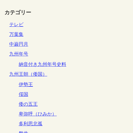
カテゴリー
テレビ
万葉集
中巌円月
九州年号
納音付き九州年号史料
九州王朝（倭国）
伊勢王
俀国
倭の五王
卑弥呼（ひみか）
多利思北孤