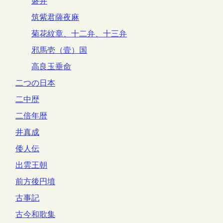
磐井
筑紫君薩夜麻
菊花紋章、十二弁、十三弁
邪馬壱（壹）国
高良玉垂命
二つの日本
二中歴
二倍年暦
井真成
倭人伝
出雲王朝
前方後円墳
古事記
古今和歌集