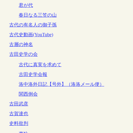
君が代
春日なる三笠の山
古代の有名人の御子孫
古代史動画(YouTube)
古層の神名
古田史学の会
古代に真実を求めて
古田史学会報
洛中洛外日記【号外】（洛洛メール便）
関西例会
古田武彦
古賀達也
史料批判