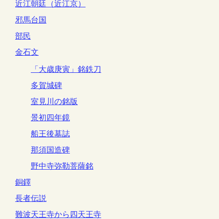
近江朝廷（近江京）
邪馬台国
部民
金石文
「大歳庚寅」銘鉄刀
多賀城碑
室見川の銘版
景初四年鏡
船王後墓誌
那須国造碑
野中寺弥勒菩薩銘
銅鐸
長者伝説
難波天王寺から四天王寺