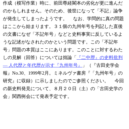
作成（模写作業）時に、前田尊経閣本の劣化が更に進んだ
のかもしれません。そのため、後世になって「不記」論争
が発生してしまったようです。
なお、学問的に真の問題
はここから始まります。３１個の九州年号を列記した直後
の文書になぜ「不記年号」などと史料事実に反しているよ
うな記述がなされたのかという問題です。この「不記年
号」問題の本質はここにあります。このことに対するわた
しの見解（回答）については拙論「
『二中歴』の史料批判
— 人代歴と年代歴が示す『九州年号』
」（『古田史学会
報』No.30、1999年2月。ミネルヴァ書房『「九州年号」の
研究』に収録）に示しましたのでご参照ください。
今回
の新史料発見について、８月２０日（土）の「古田史学の
会」関西例会にて発表予定です。