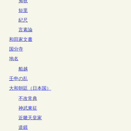
夷狄
短里
紀尺
言素論
和田家文書
国分寺
地名
船越
壬申の乱
大和朝廷（日本国）
不改常典
神武東征
近畿天皇家
道鏡