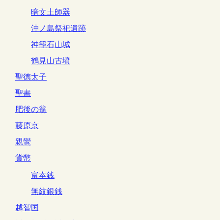
暗文土師器
沖ノ島祭祀遺跡
神籠石山城
鶴見山古墳
聖徳太子
聖書
肥後の翁
藤原京
親鸞
貨幣
富夲銭
無紋銀銭
越智国