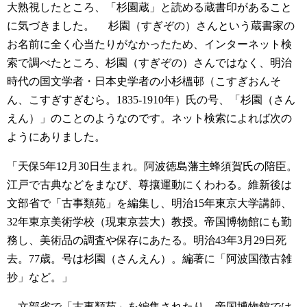
大熟視したところ、「杉園蔵」と読める蔵書印があること
に気づきました。
杉園（すぎぞの）さんという蔵書家の
お名前に全く心当たりがなかったため、インターネット検
索で調べたところ、杉園（すぎぞの）さんではなく、明治
時代の国文学者・日本史学者の小杉榲邨（こすぎおんそ
ん、こすぎすぎむら。1835-1910年）氏の号、「杉園（さん
えん）」のことのようなのです。ネット検索によれば次の
ようにありました。
「天保5年12月30日生まれ。阿波徳島藩主蜂須賀氏の陪臣。
江戸で古典などをまなび、尊攘運動にくわわる。維新後は
文部省で「古事類苑」を編集し、明治15年東京大学講師、
32年東京美術学校（現東京芸大）教授。帝国博物館にも勤
務し、美術品の調査や保存にあたる。明治43年3月29日死
去。77歳。号は杉園（さんえん）。編著に「阿波国徴古雑
抄」など。」
文部省で「古事類苑」を編集されたり、帝国博物館では