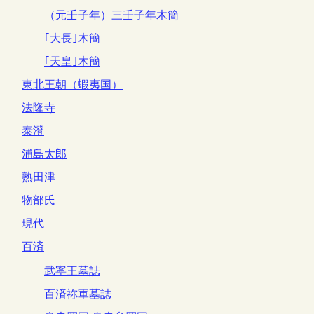
（元壬子年）三壬子年木簡
｢大長｣木簡
｢天皇｣木簡
東北王朝（蝦夷国）
法隆寺
泰澄
浦島太郎
熟田津
物部氏
現代
百済
武寧王墓誌
百済祢軍墓誌