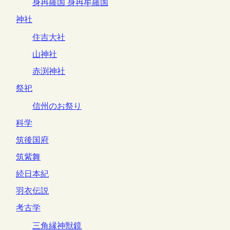
身冉羅国 身冉牟羅国
神社
住吉大社
山神社
赤渕神社
祭祀
信州のお祭り
科学
筑後国府
筑紫舞
続日本紀
羽衣伝説
考古学
三角縁神獣鏡