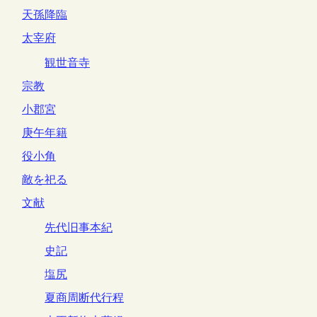
天孫降臨
太宰府
観世音寺
宗教
小郡宮
庚午年籍
役小角
敵を祀る
文献
先代旧事本紀
史記
塩尻
夏商周断代行程