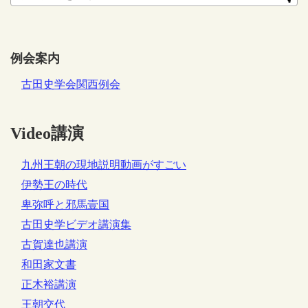
例会案内
古田史学会関西例会
Video講演
九州王朝の現地説明動画がすごい
伊勢王の時代
卑弥呼と邪馬壹国
古田史学ビデオ講演集
古賀達也講演
和田家文書
正木裕講演
王朝交代