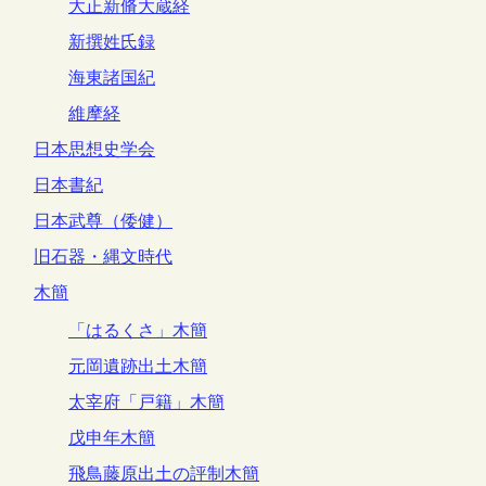
大正新脩大蔵経
新撰姓氏録
海東諸国紀
維摩経
日本思想史学会
日本書紀
日本武尊（倭健）
旧石器・縄文時代
木簡
「はるくさ」木簡
元岡遺跡出土木簡
太宰府「戸籍」木簡
戊申年木簡
飛鳥藤原出土の評制木簡