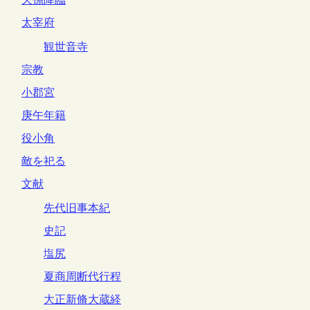
太宰府
観世音寺
宗教
小郡宮
庚午年籍
役小角
敵を祀る
文献
先代旧事本紀
史記
塩尻
夏商周断代行程
大正新脩大蔵経