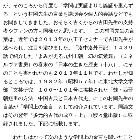
が、そのころから何度も「学問は実証よりも論証を重んず
る」という村岡先生の言葉を講演会や個人的会話などでも
お聞きしてきました。おそらく古くからの古田先生の支持
者やファンの方も同様だと思います。
この村岡先生の言
葉は、近年では２０１３年の八王子セミナーで古田先生が
述べられ、注目を浴びました。「洛中洛外日記」１４３９
話で紹介した『よみがえる九州王朝 幻の筑紫舞』（ミネ
ルヴァ書房）の巻末の「日本の生きた歴史（十八）」にそ
のことを書かれたのも２０１３年１１月です。わたしが知
るところでは、１９８２年（昭和５７年）に東北大学文学
部「文芸研究」１００〜１０１号に掲載された「魏・西晋
朝短里の方法 中国古典と日本古代史」にこの村岡先生の
言葉が「学問上の金言」として紹介されています。同論文
はその翌年『多元的古代の成立・上』（駸々堂出版）に収
録されました。下記に転載します。
「わたしはかって次のような学問上の金言を聞いたこと