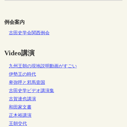
例会案内
古田史学会関西例会
Video講演
九州王朝の現地説明動画がすごい
伊勢王の時代
卑弥呼と邪馬壹国
古田史学ビデオ講演集
古賀達也講演
和田家文書
正木裕講演
王朝交代