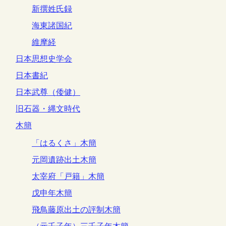
新撰姓氏録
海東諸国紀
維摩経
日本思想史学会
日本書紀
日本武尊（倭健）
旧石器・縄文時代
木簡
「はるくさ」木簡
元岡遺跡出土木簡
太宰府「戸籍」木簡
戊申年木簡
飛鳥藤原出土の評制木簡