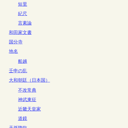
短里
紀尺
言素論
和田家文書
国分寺
地名
船越
壬申の乱
大和朝廷（日本国）
不改常典
神武東征
近畿天皇家
道鏡
天孫降臨