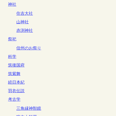
神社
住吉大社
山神社
赤渕神社
祭祀
信州のお祭り
科学
筑後国府
筑紫舞
続日本紀
羽衣伝説
考古学
三角縁神獣鏡