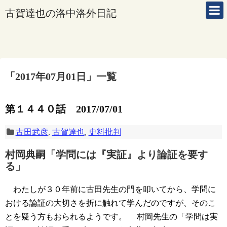
古賀達也の洛中洛外日記
「
2017年07月01日
」
一覧
第１４４０話 2017/07/01
古田武彦
,
古賀達也
,
史料批判
村岡典嗣「学問には『実証』より論証を要す
る」
わたしが３０年前に古田先生の門を叩いてから、学問に
おける論証の大切さを折に触れて学んだのですが、そのこ
とを疑う方もおられるようです。
村岡先生の「学問は実