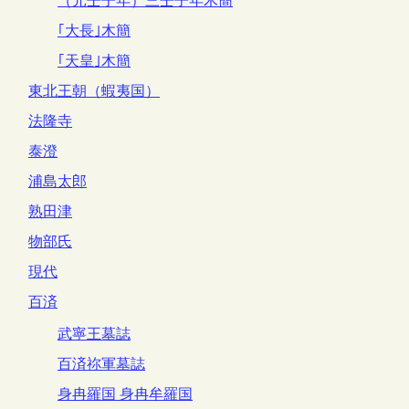
（元壬子年）三壬子年木簡
｢大長｣木簡
｢天皇｣木簡
東北王朝（蝦夷国）
法隆寺
泰澄
浦島太郎
熟田津
物部氏
現代
百済
武寧王墓誌
百済祢軍墓誌
身冉羅国 身冉牟羅国