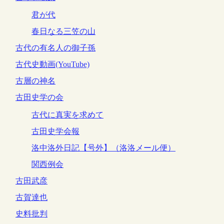
君が代
春日なる三笠の山
古代の有名人の御子孫
古代史動画(YouTube)
古層の神名
古田史学の会
古代に真実を求めて
古田史学会報
洛中洛外日記【号外】（洛洛メール便）
関西例会
古田武彦
古賀達也
史料批判