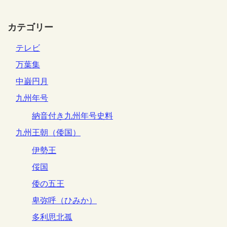
カテゴリー
テレビ
万葉集
中巌円月
九州年号
納音付き九州年号史料
九州王朝（倭国）
伊勢王
俀国
倭の五王
卑弥呼（ひみか）
多利思北孤