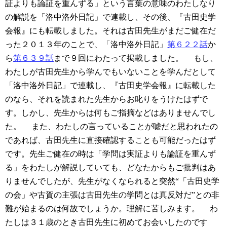
証よりも論証を重んずる」という言葉の意味のわたしなり
の解説を「洛中洛外日記」で連載し、その後、『古田史学
会報』にも転載しました。それは古田先生がまだご健在だ
った２０１３年のことで、「洛中洛外日記」
第６２２話
か
ら
第６３９話
まで９回にわたって掲載しました。
もし、
わたしが古田先生から学んでもいないことを学んだとして
「洛中洛外日記」で連載し、『古田史学会報』に転載した
のなら、それを読まれた先生からお叱りをうけたはずで
す。しかし、先生からは何もご指摘などはありませんでし
た。
また、わたしの言っていることが嘘だと思われたの
であれば、古田先生に直接確認することも可能だったはず
です。先生ご健在の時は「学問は実証よりも論証を重んず
る」をわたしが解説していても、どなたからもご批判はあ
りませんでしたが、先生がなくなられると突然“「古田史学
の会」や古賀の主張は古田先生の学問とは真反対だ”との非
難が始まるのは何故でしょうか。理解に苦しみます。
わ
たしは３１歳のとき古田先生に初めてお会いしたのです