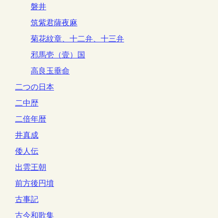
磐井
筑紫君薩夜麻
菊花紋章、十二弁、十三弁
邪馬壱（壹）国
高良玉垂命
二つの日本
二中歴
二倍年暦
井真成
倭人伝
出雲王朝
前方後円墳
古事記
古今和歌集