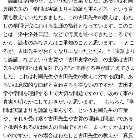
「論証は学問の命」という短い言葉でした。あるいは村岡
典嗣先生の「学問は実証よりも論証を重んずる」という言
葉も教えていただきました。この古田先生の教えは、わた
しの学問研究における生涯の指針となっています。このこ
とは「洛中洛外日記」などで何度も述べてきたところです
から、読者のみなさんはご承知のことと思います。
とこ
ろが、古田先生がお亡くなりになったとたん、“「実証より
も論証」などという古賀や「古田史学の会」の主張は古田
先生の学問とは真反対である”と非難する声が聞こえてきま
した。これは村岡先生や古田先生の教えに対する誤解、あ
るいは意図的な曲解と言わざるを得ないのですが、古田史
学や学問を理解する上で大切な問題ですので、改めて事の
真実を明らかにしておきたいと思います。
もちろん「学
問は実証よりも論証を重んずる」という村岡先生の言葉
や、それを受け継ぐ古田先生や古賀の理解は間違いである
と批判されるのは個人の自由ですから、まったくかまわな
いのですが、その場合はわたしと古田先生の教えが「真反