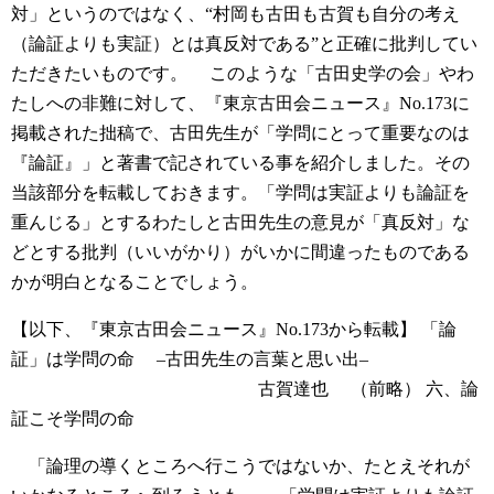
対」というのではなく、“村岡も古田も古賀も自分の考え
（論証よりも実証）とは真反対である”と正確に批判してい
ただきたいものです。
このような「古田史学の会」やわ
たしへの非難に対して、『東京古田会ニュース』No.173に
掲載された拙稿で、古田先生が「学問にとって重要なのは
『論証』」と著書で記されている事を紹介しました。その
当該部分を転載しておきます。「学問は実証よりも論証を
重んじる」とするわたしと古田先生の意見が「真反対」な
どとする批判（いいがかり）がいかに間違ったものである
かが明白となることでしょう。
【以下、『東京古田会ニュース』No.173から転載】
「論
証」は学問の命
–古田先生の言葉と思い出–
古賀達也
（前略）
六、論
証こそ学問の命
「論理の導くところへ行こうではないか、たとえそれが