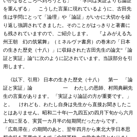
いかなるところへ到ろうとも」
「学問は実証よりも論証
を重んずる」
こうした言葉に現れているように、古田先
生は学問にとって「論理」や「論証」がいかに大切かを繰
り返し強調されてきました。そのことがはっきりと著書に
も残されていますので、ご紹介します。
『よみがえる九
州王朝 幻の筑紫舞』（ミネルヴァ書房）の巻末の「日本
の生きた歴史（十八）」に収録された古田先生の論文“「論
証と実証」論”に次のように記されています。当該部分を引
用します。
《以下、引用》
日本の生きた歴史（十八）
第一 「論
証と実証」論
一
わたしの恩師、村岡典嗣先
生の言葉があります。
「実証より論証の方が重要です。」
と。
けれども、わたし自身は先生から直接お聞きしたこ
とはありません。昭和二十年(一九四五)の四月下旬から六月
上旬に至る、実質一カ月半の短期間だったからです。
「広島滞在」の期間のあと、翌年四月から東北大学日本思