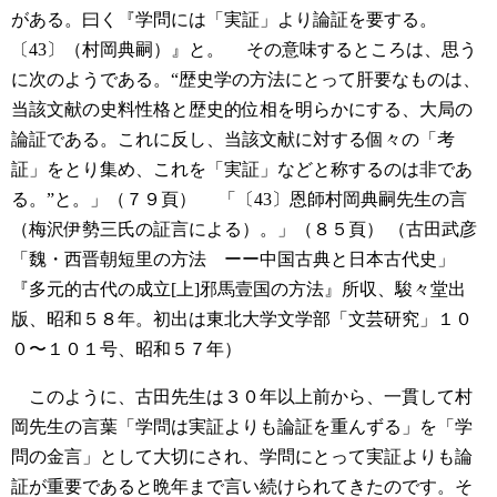
がある。曰く『学問には「実証」より論証を要する。
〔43〕（村岡典嗣）』と。
その意味するところは、思う
に次のようである。“歴史学の方法にとって肝要なものは、
当該文献の史料性格と歴史的位相を明らかにする、大局の
論証である。これに反し、当該文献に対する個々の「考
証」をとり集め、これを「実証」などと称するのは非であ
る。”と。」（７９頁）
「〔43〕恩師村岡典嗣先生の言
（梅沢伊勢三氏の証言による）。」（８５頁）
（古田武彦
「魏・西晋朝短里の方法 ーー中国古典と日本古代史」
『多元的古代の成立[上]邪馬壹国の方法』所収、駿々堂出
版、昭和５８年。初出は東北大学文学部「文芸研究」１０
０〜１０１号、昭和５７年）
このように、古田先生は３０年以上前から、一貫して村
岡先生の言葉「学問は実証よりも論証を重んずる」を「学
問の金言」として大切にされ、学問にとって実証よりも論
証が重要であると晩年まで言い続けられてきたのです。そ