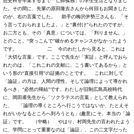
想史科を卒業するまで「亡師孤独」の学生生活となりまし
た。その間に、先輩の原田隆吉さんから何回もお聞きした
のが、右の言葉でした。
助手の梅沢伊勢三さんも、「そ
う言っておられましたよ。」と“裏付け”られたのですが、
お二方とも、その「真意」については、「判りません。」
とのこと。“突っこんで”確かめるチャンスがなかったよう
です。
二
今のわたしから見ると、これは
「大切な言葉」です。ここで先生が「実証」と呼んでおら
れたのは、「これこれの文献に、こう書いてあるから」と
いう形の“直接引用”の証拠のことです。
これに対して
「論証」の方は、人間の理性、そして論理によって導かれ
るべき、“必然の帰結”です。わたしが旧制広島高校時代
に、岡田甫先生から「ソクラテスの言葉」として教えられ
た、
「論理の導くところへ行こうではないか、たとえそ
れがいかなるところへ到ろうとも」(趣意)こそ、本当の「論
証」です。
（中略）
やはり、村岡先生の言われたよう
に、学問にとって重要なのは「論証」、この二文字だった