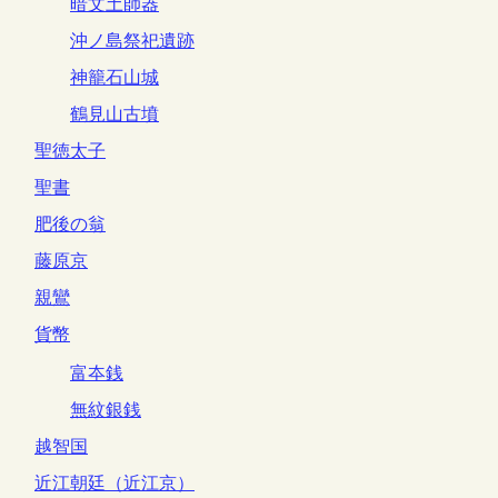
暗文土師器
沖ノ島祭祀遺跡
神籠石山城
鶴見山古墳
聖徳太子
聖書
肥後の翁
藤原京
親鸞
貨幣
富夲銭
無紋銀銭
越智国
近江朝廷（近江京）