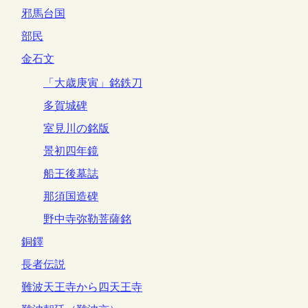
邪馬台国
部民
金石文
「大歳庚寅」銘鉄刀
多賀城碑
室見川の銘版
景初四年鏡
船王後墓誌
那須国造碑
野中寺弥勒菩薩銘
銅鐸
長者伝説
難波天王寺から四天王寺