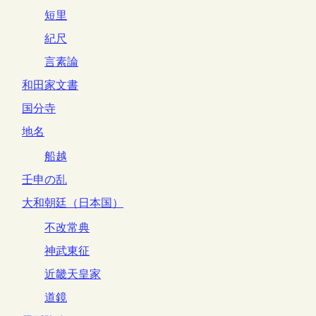
短里
紀尺
言素論
和田家文書
国分寺
地名
船越
壬申の乱
大和朝廷（日本国）
不改常典
神武東征
近畿天皇家
道鏡