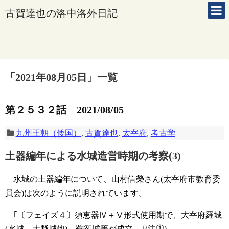
古賀達也の洛中洛外日記
「
2021年08月05日
」
一覧
第２５３２話 2021/08/05
九州王朝（倭国）
,
古賀達也
,
太宰府
,
考古学
土器編年による水城造営時期の考察(3)
水城の土器編年について、山村信榮さん(太宰府市教育委
員会)は次のように説明されています。
｢〔フェイズ４〕須恵器Ⅳ＋Ⅴ形式使用期で、大宰府羅城
(水城、大野城他)、鞠智城等が成立。｣(注①)