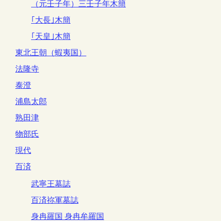
（元壬子年）三壬子年木簡
｢大長｣木簡
｢天皇｣木簡
東北王朝（蝦夷国）
法隆寺
泰澄
浦島太郎
熟田津
物部氏
現代
百済
武寧王墓誌
百済祢軍墓誌
身冉羅国 身冉牟羅国