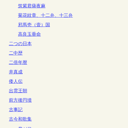
筑紫君薩夜麻
菊花紋章、十二弁、十三弁
邪馬壱（壹）国
高良玉垂命
二つの日本
二中歴
二倍年暦
井真成
倭人伝
出雲王朝
前方後円墳
古事記
古今和歌集