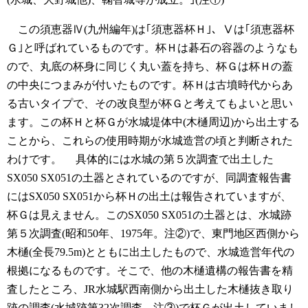
この須恵器Ⅳ(九州編年)は｢須恵器杯Ｈ｣、Ⅴは｢須恵器杯
Ｇ｣と呼ばれているものです。杯Ｈは碁石の容器のようなも
ので、丸底の杯身に同じく丸い蓋を持ち、杯Ｇは杯Ｈの蓋
の中央につまみが付いたものです。杯Ｈは古墳時代からあ
る古いタイプで、その改良型が杯Ｇと考えてもよいと思い
ます。この杯Ｈと杯Ｇが水城堤体中(木樋周辺)から出土する
ことから、これらの使用時期が水城造営の頃と判断された
わけです。
具体的には水城の第５次調査で出土した
SX050 SX051の土器とされているのですが、同調査報告書
にはSX050 SX051から杯Ｈの出土は報告されていますが、
杯Ｇは見えません。このSX050 SX051の土器とは、水城跡
第５次調査(昭和50年、1975年。注②)で、東門地区西側から
木樋(全長79.5m)とともに出土したもので、水城造営年代の
根拠になるものです。そこで、他の木樋遺構の報告書を精
査したところ、JR水城駅西南側から出土した木樋抜き取り
跡の調査(水城跡第32次調査。注③)で杯Ｇが出土していまし