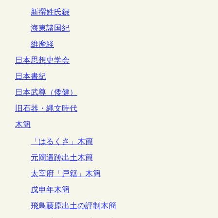
新撰姓氏録
海東諸国紀
維摩経
日本思想史学会
日本書紀
日本武尊（倭健）
旧石器・縄文時代
木簡
「はるくさ」木簡
元岡遺跡出土木簡
太宰府「戸籍」木簡
戊申年木簡
飛鳥藤原出土の評制木簡