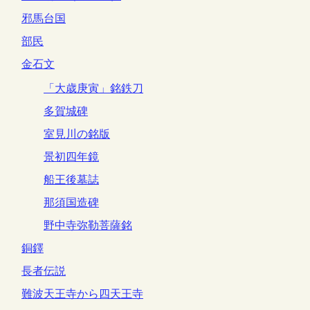
邪馬台国
部民
金石文
「大歳庚寅」銘鉄刀
多賀城碑
室見川の銘版
景初四年鏡
船王後墓誌
那須国造碑
野中寺弥勒菩薩銘
銅鐸
長者伝説
難波天王寺から四天王寺