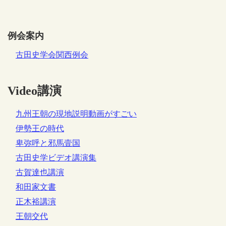
例会案内
古田史学会関西例会
Video講演
九州王朝の現地説明動画がすごい
伊勢王の時代
卑弥呼と邪馬壹国
古田史学ビデオ講演集
古賀達也講演
和田家文書
正木裕講演
王朝交代