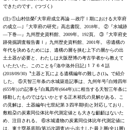
できたのです。(つづく)
(注)
①山村信榮｢大宰府成立再論 ―政庁Ⅰ期における大宰府
の成立―｣『大宰府の研究』高志書院、2018年。
②『水城跡
―下巻―』九州歴史資料館、2009年。192頁。
③『大宰府史
跡発掘調査報告書Ⅰ』九州歴史資料館、2001年。
④遺構の
年代を決めるためには、遺構の層を挟む上下の層からの出
土土器が必要と、わたしは大阪歴博の考古学者から教えて
いただいた。このことを｢洛中洛外日記｣１７６４話
(2018/09/30)〝土器と瓦による遺構編年の難しさ(1)〟で紹介
した。
⑤天智三年条の水城築造記事は、九州年号｢白雉四年
(655年)｣の記事を｢白鳳四年(664年)｣に相当する天智三年条に
移動したものではないかとする正木裕氏の見解がある。こ
の見解は、土器編年(七世紀第３四半期頃)と対応しており、
敷粗朶の炭素同位体比年代測定値とも大きな齟齬はないた
め、注目される。
⑥水城遺物の炭素同位体比年代測定値に
は、東土塁基底部(第35次調査)から出土した最上層(全11層)