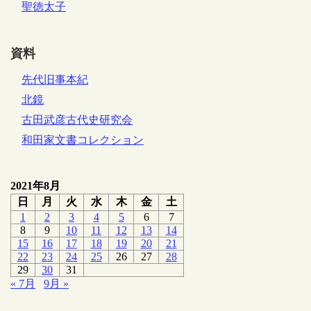
聖徳太子
資料
先代旧事本紀
北鏡
古田武彦古代史研究会
和田家文書コレクション
2021年8月
日
月
火
水
木
金
土
1
2
3
4
5
6
7
8
9
10
11
12
13
14
15
16
17
18
19
20
21
22
23
24
25
26
27
28
29
30
31
« 7月
9月 »