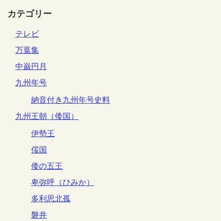
カテゴリー
テレビ
万葉集
中巌円月
九州年号
納音付き九州年号史料
九州王朝（倭国）
伊勢王
俀国
倭の五王
卑弥呼（ひみか）
多利思北孤
磐井