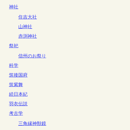
神社
住吉大社
山神社
赤渕神社
祭祀
信州のお祭り
科学
筑後国府
筑紫舞
続日本紀
羽衣伝説
考古学
三角縁神獣鏡