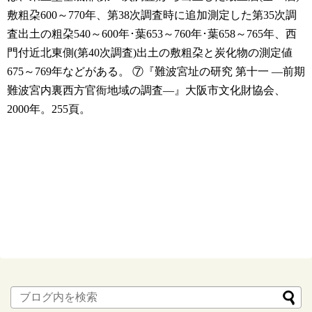
敷粗朶600～770年、第38次調査時に追加測定した第35次調
査出土の粗朶540～600年･葉653～760年･葉658～765年、西
門付近北東側(第40次調査)出土の敷粗朶と炭化物の測定値
675～769年などがある。
⑦『難波宮址の研究 第十一 ―前期
難波宮内裏西方官衙地域の調査―』大阪市文化財協会、
2000年。255頁。