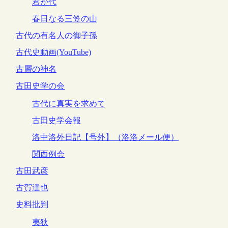
君が代
春日なる三笠の山
古代の有名人の御子孫
古代史動画(YouTube)
古層の神名
古田史学の会
古代に真実を求めて
古田史学会報
洛中洛外日記【号外】（洛洛メール便）
関西例会
古田武彦
古賀達也
史料批判
夷狄