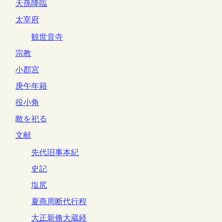
天孫降臨
太宰府
観世音寺
宗教
小郡宮
庚午年籍
役小角
敵を祀る
文献
先代旧事本紀
史記
塩尻
夏商周断代行程
大正新脩大蔵経