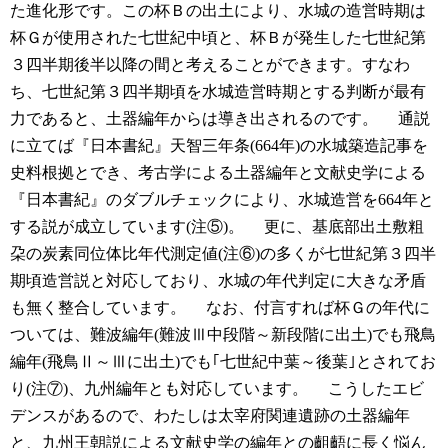
た進化形です。この杯Ｂの出土により、水城の造営時期は
杯Ｇが使用された七世紀中頃と、杯Ｂが発生した七世紀第
３四半期後半以降の間と考えることができます。すなわ
ち、七世紀第３四半期頃を水城造営時期とする判断が最有
力であると、土器編年からは導き出されるのです。
通説
に立てば『日本書紀』天智三年条(664年)の水城築造記事を
史料根拠とでき、考古学による土器編年と文献史学による
『日本書紀』のダブルチェックにより、水城造営を664年と
する説が成立しています(注⑤)。
更に、基底部出土敷粗
朶の炭素同位体比年代測定値(注⑥)の多くが七世紀第３四半
期頃造営説と対応しており、水城の年代判定に大きな矛盾
も無く整合しています。
なお、付言すれば杯Ｇの年代に
ついては、難波編年(難波Ⅲ中段階～新段階に出土)でも飛鳥
編年(飛鳥Ⅱ～Ⅲに出土)でも｢七世紀中葉～後葉｣とされてお
り(注⑦)、九州編年とも対応しています。
こうしたエビ
デンスがあるので、わたしは太宰府関連遺跡の土器編年
と、九州王朝説による文献史学の編年との齟齬に長く悩ん