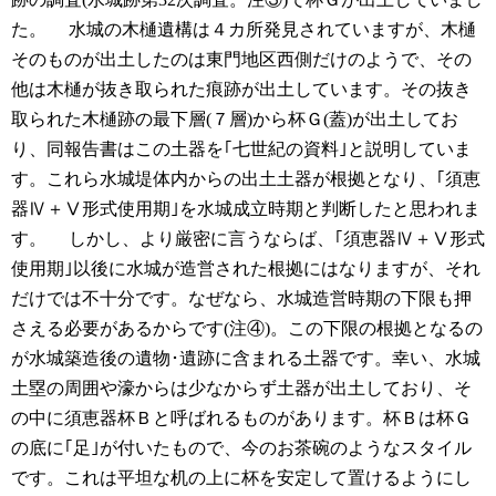
た。
水城の木樋遺構は４カ所発見されていますが、木樋
そのものが出土したのは東門地区西側だけのようで、その
他は木樋が抜き取られた痕跡が出土しています。その抜き
取られた木樋跡の最下層(７層)から杯Ｇ(蓋)が出土してお
り、同報告書はこの土器を｢七世紀の資料｣と説明していま
す。これら水城堤体内からの出土土器が根拠となり、｢須恵
器Ⅳ＋Ⅴ形式使用期｣を水城成立時期と判断したと思われま
す。
しかし、より厳密に言うならば、｢須恵器Ⅳ＋Ⅴ形式
使用期｣以後に水城が造営された根拠にはなりますが、それ
だけでは不十分です。なぜなら、水城造営時期の下限も押
さえる必要があるからです(注④)。この下限の根拠となるの
が水城築造後の遺物･遺跡に含まれる土器です。幸い、水城
土塁の周囲や濠からは少なからず土器が出土しており、そ
の中に須恵器杯Ｂと呼ばれるものがあります。杯Ｂは杯Ｇ
の底に｢足｣が付いたもので、今のお茶碗のようなスタイル
です。これは平坦な机の上に杯を安定して置けるようにし