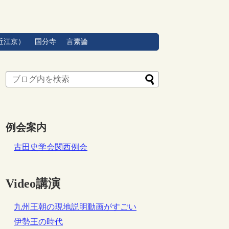
近江京）
国分寺
言素論
例会案内
古田史学会関西例会
Video講演
九州王朝の現地説明動画がすごい
伊勢王の時代