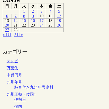
2022年2月
日
月
火
水
木
金
土
1
2
3
4
5
6
7
8
9
10
11
12
13
14
15
16
17
18
19
20
21
22
23
24
25
26
27
28
« 1月
3月 »
カテゴリー
テレビ
万葉集
中巌円月
九州年号
納音付き九州年号史料
九州王朝（倭国）
伊勢王
俀国