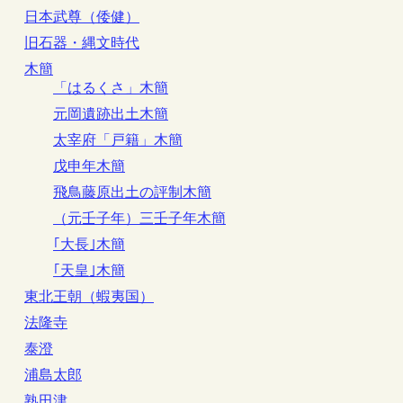
日本武尊（倭健）
旧石器・縄文時代
木簡
「はるくさ」木簡
元岡遺跡出土木簡
太宰府「戸籍」木簡
戊申年木簡
飛鳥藤原出土の評制木簡
（元壬子年）三壬子年木簡
｢大長｣木簡
｢天皇｣木簡
東北王朝（蝦夷国）
法隆寺
泰澄
浦島太郎
熟田津