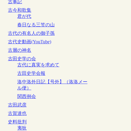
古事記
古今和歌集
君が代
春日なる三笠の山
古代の有名人の御子孫
古代史動画(YouTube)
古層の神名
古田史学の会
古代に真実を求めて
古田史学会報
洛中洛外日記【号外】（洛洛メー
ル便）
関西例会
古田武彦
古賀達也
史料批判
夷狄