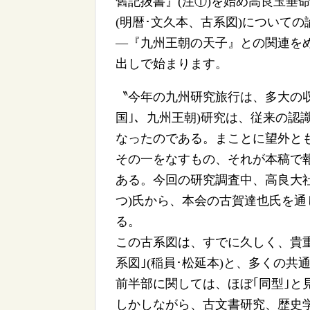
舊記抜書』(注①)を始め高良玉垂命
(明暦･文久本、古系図)について
―『九州王朝の天子』との関連をめ
出しで始まります。
〝今年の九州研究旅行は、多大の収
国｣、九州王朝)研究は、従来の認
なったのである。まことに望外と
その一をなすもの、それが本稿で報
ある。今回の研究調査中、高良大社
つ)氏から、本会の古賀達也氏を
る。
この古系図は、すでに久しく、貴
系図｣(稲員･松延本)と、多くの
前半部に関しては、ほぼ｢同型｣と
しかしながら、古文書研究、歴史学