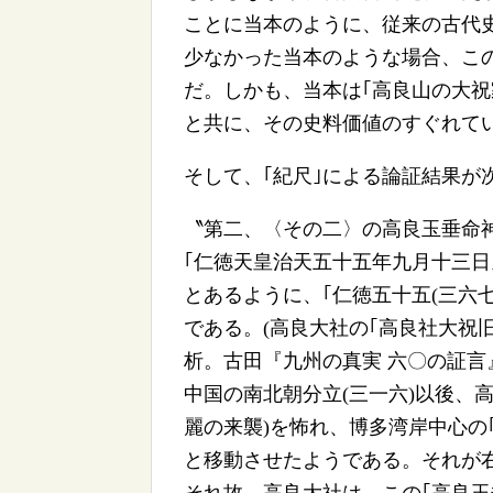
ことに当本のように、従来の古代
少なかった当本のような場合、こ
だ。しかも、当本は｢高良山の大祝
と共に、その史料価値のすぐれて
そして、｢紀尺｣による論証結果が
〝第二、〈その二〉の高良玉垂命神
｢仁徳天皇治天五十五年九月十三日
とあるように、｢仁徳五十五(三六七
である。(高良大社の｢高良社大祝
析。古田『九州の真実 六〇の証言
中国の南北朝分立(三一六)以後、
麗の来襲)を怖れ、博多湾岸中心の
と移動させたようである。それが右