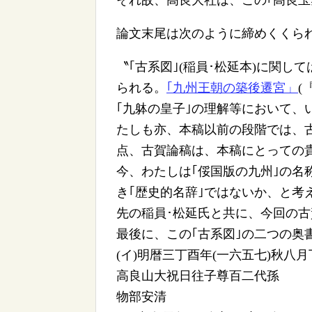
それ故、高良大社は、この｢高良玉
論文末尾は次のように締めくくら
〝｢古系図｣(稲員･松延本)に関
られる。
｢九州王朝の築後遷宮」
(
｢九躰の皇子｣の理解等において、
たしも亦、本稿以前の段階では、
点、古賀論稿は、本稿にとっての
今、わたしは｢俀国版の九州｣の名
き｢歴史的名辞｣ではないか、と考
先の稲員･松延氏と共に、今回の
最後に、この｢古系図｣の二つの奥
(イ)明暦三丁酉年(一六五七)秋八
高良山大祝日往子尊百二代孫
物部安清