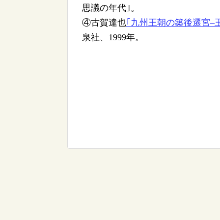
思議の年代｣。
④古賀達也
｢九州王朝の築後遷宮–
泉社、1999年。