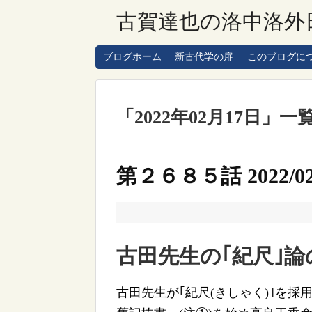
古賀達也の洛中洛外
ブログホーム
新古代学の扉
このブログに
「
2022年02月17日
」
一
第２６８５話 2022/02
古田先生の｢紀尺｣論の
古田先生が｢紀尺(きしゃく)｣を