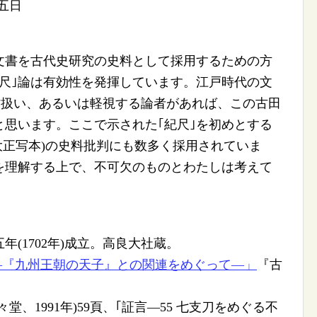
五日
文書を古代史研究の史料として採用するための方
尺｣論は有効性を発揮しています。江戸時代の文
作扱い、あるいは軽視する論者があれば、この古田
思います。ここで示された｢紀尺｣を初めとする
大正写本)の史料批判にも数多く採用されていま
を理解する上で、不可欠のものとわたしは考えて
(1702年)成立。高良大社蔵。
―『九州王朝の天子』との関連をめぐって―」
『古
堂、1991年)59頁、｢証言―55 七支刀をめぐる不