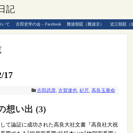
日記
ついて
古田史学の会 – Facebook
難波朝廷（難波京）
近江朝廷（
覧
/17
古田武彦
,
古賀達也
,
紀尺
,
高良玉垂命
想い出 (3)
採用して論証に成功された高良大社文書『高良社大祝