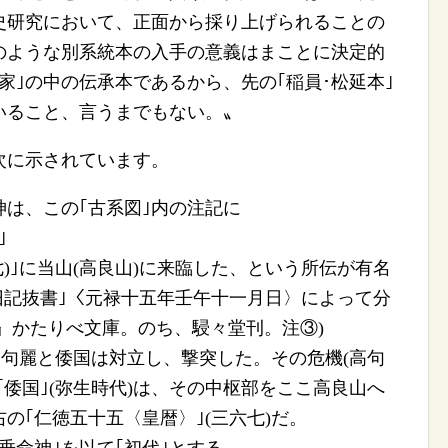
史研究において、正面から採り上げられることの
のような別系統本の入手の意義はまことに決定的
家｣の中の伝承本であるから、先の｢稲員･松延本｣
いること、言うまでもない。〟
次に示されています。
は、この｢古系図｣内の注記に
｣
)｣に当山(高良山)に来臨した、という所伝が有名
旧記抜書｣〈元禄十五年壬午十一月日〉によって分
』かたりべ文庫。のち、駸々堂刊。注③)
高句麗と倭国は対立し、撃突した。その危機(高句
｢倭国｣(弥生時代)は、その中枢部をここ高良山へ
の｢仁徳五十五〈皇暦〉｣(三六七)だ。