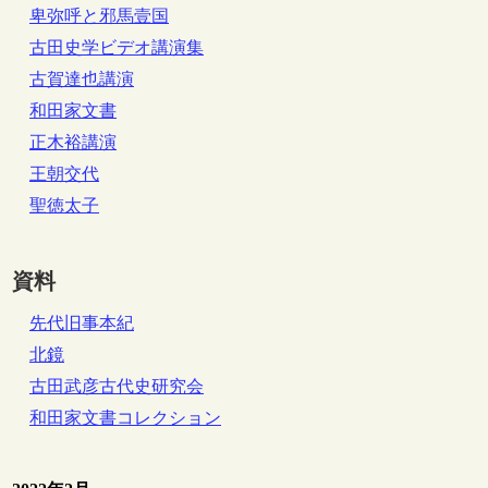
卑弥呼と邪馬壹国
古田史学ビデオ講演集
古賀達也講演
和田家文書
正木裕講演
王朝交代
聖徳太子
資料
先代旧事本紀
北鏡
古田武彦古代史研究会
和田家文書コレクション