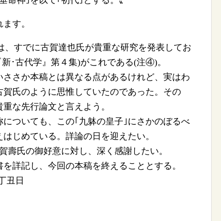
垂命神｣を以て｢初代｣とする。〟
れます。
しては、すでに古賀達也氏が貴重な研究を発表してお
『新･古代学』第４集)がこれである(注④)。
いささか本稿とは異なる点があるけれど、実はわ
古賀氏のように思惟していたのであった。その
貴重な先行論文と言えよう。
称についても、この｢九躰の皇子｣にさかのぼるべ
えはじめている。詳論の日を迎えたい。
古賀壽氏の御好意に対し、深く感謝したい。
書を詳記し、今回の本稿を終えることとする。
月丁丑日