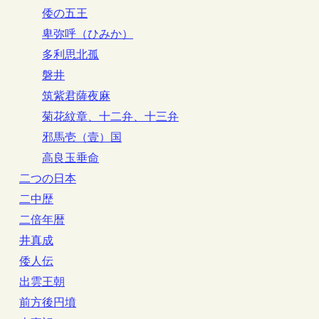
倭の五王
卑弥呼（ひみか）
多利思北孤
磐井
筑紫君薩夜麻
菊花紋章、十二弁、十三弁
邪馬壱（壹）国
高良玉垂命
二つの日本
二中歴
二倍年暦
井真成
倭人伝
出雲王朝
前方後円墳