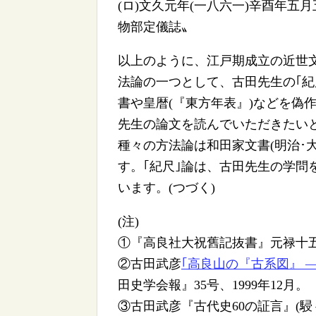
(ロ)文久元年(一八六一)辛酉年五月
物部定儀誌〟
以上のように、江戸期成立の近世
法論の一つとして、古田先生の｢紀
書や皇暦(『東方年表』)などを偽
先生の論文を読んでいただきたいと
種々の方法論は和田家文書(明治･
す。｢紀尺｣論は、古田先生の学問
います。(つづく)
(注)
①『高良社大祝舊記抜書』元禄十五年
②古田武彦
｢高良山の『古系図』 
田史学会報』35号、1999年12月。
③古田武彦『古代史60の証言』(駸々