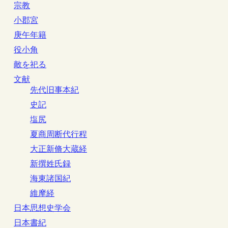
宗教
小郡宮
庚午年籍
役小角
敵を祀る
文献
先代旧事本紀
史記
塩尻
夏商周断代行程
大正新脩大蔵経
新撰姓氏録
海東諸国紀
維摩経
日本思想史学会
日本書紀