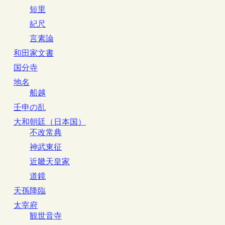
短里
紀尺
言素論
和田家文書
国分寺
地名
船越
壬申の乱
大和朝廷（日本国）
不改常典
神武東征
近畿天皇家
道鏡
天孫降臨
太宰府
観世音寺