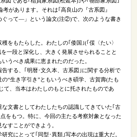
系図である｢稲員家系図(松延本)｣や｢物部家系図｣
の論考があります。それは｢高良山の『古系図』
ぐって―」という論文(注②)で、次のような書き
穫をもたらした。わたしの｢倭国｣(｢俀〈たい〉
識を一段と深化し、大きく発展させられることと
もいうべき成果に恵まれたのだった。
告する、｢明暦･文久本、古系図｣に関する分析で
の“生き字引き”ともいうべき碩学、古賀壽(たも
通じて、当本はわたしのもとに托されたものであ
重な文書としてわたしたちの認識してきていた｢古
共通点をもつ。特に、今回の主たる考察対象となった
見なすことができよう。
研究にとって｢同型･異類｣写本の出現は重大だ。