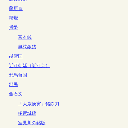
藤原京
親鸞
貨幣
富夲銭
無紋銀銭
越智国
近江朝廷（近江京）
邪馬台国
部民
金石文
「大歳庚寅」銘鉄刀
多賀城碑
室見川の銘版