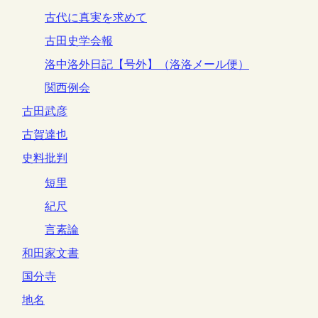
古代に真実を求めて
古田史学会報
洛中洛外日記【号外】（洛洛メール便）
関西例会
古田武彦
古賀達也
史料批判
短里
紀尺
言素論
和田家文書
国分寺
地名