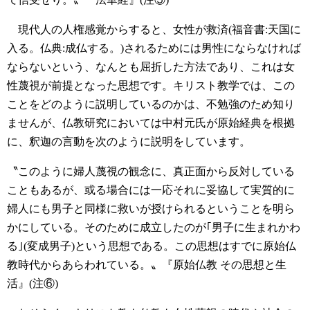
現代人の人権感覚からすると、女性が救済(福音書:天国に
入る。仏典:成仏する。)されるためには男性にならなければ
ならないという、なんとも屈折した方法であり、これは女
性蔑視が前提となった思想です。キリスト教学では、この
ことをどのように説明しているのかは、不勉強のため知り
ませんが、仏教研究においては中村元氏が原始経典を根拠
に、釈迦の言動を次のように説明をしています。
〝このように婦人蔑視の観念に、真正面から反対している
こともあるが、或る場合には一応それに妥協して実質的に
婦人にも男子と同様に救いが授けられるということを明ら
かにしている。そのために成立したのが｢男子に生まれかわ
る｣(変成男子)という思想である。この思想はすでに原始仏
教時代からあらわれている。〟『原始仏教 その思想と生
活』(注⑥)