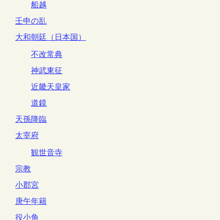
船越
壬申の乱
大和朝廷（日本国）
不改常典
神武東征
近畿天皇家
道鏡
天孫降臨
太宰府
観世音寺
宗教
小郡宮
庚午年籍
役小角