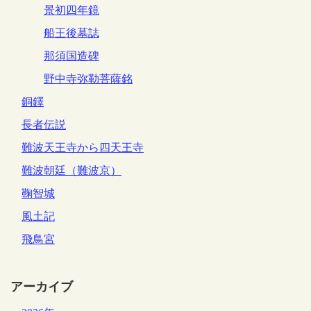
景初四年鏡
船王後墓誌
那須国造碑
野中寺弥勒菩薩銘
銅鐸
長者伝説
難波天王寺から四天王寺
難波朝廷（難波京）
鞠智城
風土記
飛鳥宮
アーカイブ