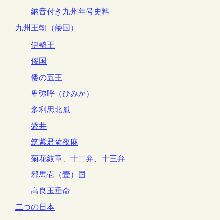
納音付き九州年号史料
九州王朝（倭国）
伊勢王
俀国
倭の五王
卑弥呼（ひみか）
多利思北孤
磐井
筑紫君薩夜麻
菊花紋章、十二弁、十三弁
邪馬壱（壹）国
高良玉垂命
二つの日本