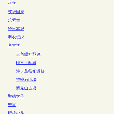
科学
筑後国府
筑紫舞
続日本紀
羽衣伝説
考古学
三角縁神獣鏡
暗文土師器
沖ノ島祭祀遺跡
神籠石山城
鶴見山古墳
聖徳太子
聖書
肥後の翁