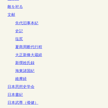
敵を祀る
文献
先代旧事本紀
史記
塩尻
夏商周断代行程
大正新脩大蔵経
新撰姓氏録
海東諸国紀
維摩経
日本思想史学会
日本書紀
日本武尊（倭健）