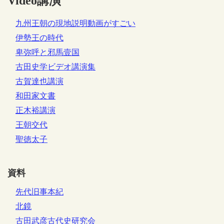
Video講演
九州王朝の現地説明動画がすごい
伊勢王の時代
卑弥呼と邪馬壹国
古田史学ビデオ講演集
古賀達也講演
和田家文書
正木裕講演
王朝交代
聖徳太子
資料
先代旧事本紀
北鏡
古田武彦古代史研究会