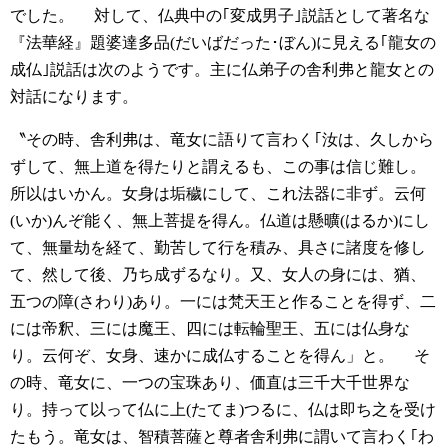
でした。
対して、仏典中の｢変成男子｣説話として著名な
『法華経』題婆達多品(だいばだった･ぼん)に見える｢龍女の
成仏｣説話は次のようです。主に仏弟子の舎利弗と龍女との
対話になります。
〝その時、舎利弗は、竜女に語りて言わく｢汝は、久しから
ずして、無上道を得たりと謂えるも、この事は信じ難し。
所以はいかん。女身は垢穢にして、これ法器に非ず。云何
(いか)んぞ能く、無上菩提を得ん。仏道は懸曠(はるか)にし
て、無量劫を経て、勤苦して行を積み、具さに諸度を修し
て、然して後、乃ち成ずるなり。又、女人の身には、猶、
五つの障(さわり)あり。一には梵天王と作ることを得ず、二
には帝釈、三には魔王、四には転輪聖王、五には仏身な
り。云何ぞ、女身、速かに成仏することを得ん」と。
そ
の時、竜女に、一つの宝珠あり、価直は三千大千世界な
り。持って以って仏に上(たてま)つるに、仏は即ち之を受け
たもう。竜女は、智積菩薩と尊者舎利弗に謂いて言わく｢わ