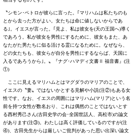
〝シモン･ペトロが彼らに言った。｢マリハムは私たちのも
とから去った方がよい。女たちは命に値しないからであ
る｣。イエスが言った。｢見よ、私は彼女を(天の王国へ)導く
であろう。私が彼女を男性にするために、彼女もまた、あ
なたがた男たちに似る活ける霊になるために。なぜなら、
どの女たちも、彼女らが自分を男性にするならば、天国に
入るであろうから｣。〟『ナグ･ハマディ文書Ⅱ 福音書』(注
①)
ここに見えるマリハムとはマグダラのマリアのことで、
イエスの〝妻〟ではないかとする見解や小説(注②)もある女
性です。なお、イエスの周囲にはマリハム(マリア)という名
前を持つ女性が数名おり、これは偶然のことではないとす
る西村秀己さん(古田史学の会･全国世話人、高松市)の論文
があります(注③)。わたしは高く評価しているのですが(注
④)、古田先生からは厳しいご批判があった思い出深い論文