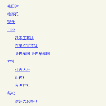
熟田津
物部氏
現代
百済
武寧王墓誌
百済祢軍墓誌
身冉羅国 身冉牟羅国
神社
住吉大社
山神社
赤渕神社
祭祀
信州のお祭り