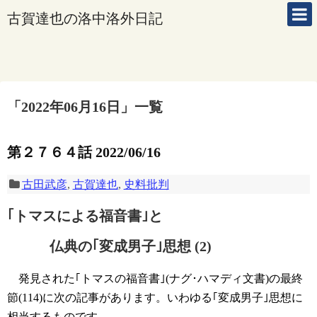
古賀達也の洛中洛外日記
「
2022年06月16日
」
一覧
第２７６４話 2022/06/16
古田武彦
,
古賀達也
,
史料批判
｢トマスによる福音書｣と
仏典の｢変成男子｣思想 (2)
発見された｢トマスの福音書｣(ナグ･ハマディ文書)の最終
節(114)に次の記事があります。いわゆる｢変成男子｣思想に
相当するものです。