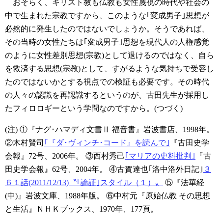
おそらく、キリスト教も仏教も女性蔑視の時代や社会の
中で生まれた宗教ですから、このような｢変成男子｣思想が
必然的に発生したのではないでしょうか。そうであれば、
その当時の女性たちは｢変成男子｣思想を現代人の人権感覚
のように女性差別思想(宗教)として退けるのではなく、自ら
を救済する思想(宗教)として、すがるような気持ちで受容し
たのではないかとする視点での検証も必要です。その時代
の人々の認識を再認識するというのが、古田先生が採用し
たフィロロギーという学問なのですから。(つづく)
(注)
①『ナグ･ハマディ文書Ⅱ 福音書』岩波書店、1998年。
②木村賢司
｢『ダ･ヴィンチ･コード』を読んで｣
『古田史学
会報』72号、2006年。
③西村秀己
｢マリアの史料批判｣
『古
田史学会報』62号、2004年。
④古賀達也｢洛中洛外日記｣
３
６１話(2011/12/13)〝｢論証｣スタイル（１）〟
⑤『法華経
(中)』岩波文庫、1988年版。
⑥中村元『原始仏教 その思想
と生活』ＮＨＫブックス、1970年、177頁。