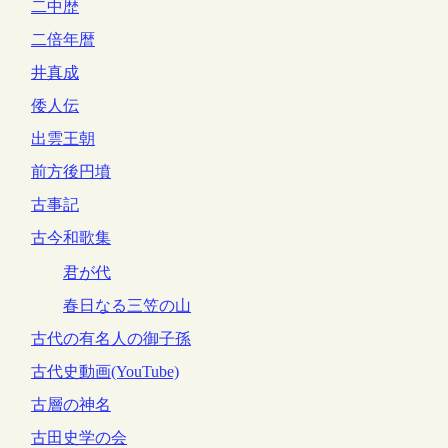
二中歴
二倍年暦
井真成
倭人伝
出雲王朝
前方後円墳
古事記
古今和歌集
君が代
春日なる三笠の山
古代の有名人の御子孫
古代史動画(YouTube)
古層の神名
古田史学の会