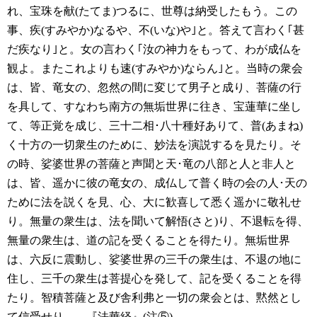
れ、宝珠を献(たてま)つるに、世尊は納受したもう。この
事、疾(すみやか)なるや、不(いな)や｣と。答えて言わく｢甚
だ疾なり｣と。女の言わく｢汝の神力をもって、わが成仏を
観よ。またこれよりも速(すみやか)ならん｣と。当時の衆会
は、皆、竜女の、忽然の間に変じて男子と成り、菩薩の行
を具して、すなわち南方の無垢世界に往き、宝蓮華に坐し
て、等正覚を成じ、三十二相･八十種好ありて、普(あまね)
く十方の一切衆生のために、妙法を演説するを見たり。そ
の時、娑婆世界の菩薩と声聞と天･竜の八部と人と非人と
は、皆、遥かに彼の竜女の、成仏して普く時の会の人･天の
ために法を説くを見、心、大に歓喜して悉く遥かに敬礼せ
り。無量の衆生は、法を聞いて解悟(さと)り、不退転を得、
無量の衆生は、道の記を受くることを得たり。無垢世界
は、六反に震動し、娑婆世界の三千の衆生は、不退の地に
住し、三千の衆生は菩提心を発して、記を受くることを得
たり。智積菩薩と及び舎利弗と一切の衆会とは、黙然とし
て信受せり。〟『法華経』(注⑤)