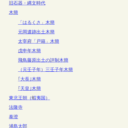
旧石器・縄文時代
木簡
「はるくさ」木簡
元岡遺跡出土木簡
太宰府「戸籍」木簡
戊申年木簡
飛鳥藤原出土の評制木簡
（元壬子年）三壬子年木簡
｢大長｣木簡
｢天皇｣木簡
東北王朝（蝦夷国）
法隆寺
泰澄
浦島太郎