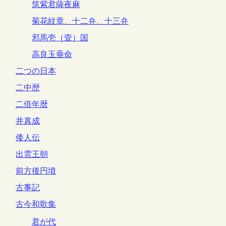
筑紫君薩夜麻
菊花紋章、十二弁、十三弁
邪馬壱（壹）国
高良玉垂命
二つの日本
二中歴
二倍年暦
井真成
倭人伝
出雲王朝
前方後円墳
古事記
古今和歌集
君が代