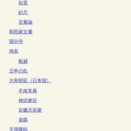
短里
紀尺
言素論
和田家文書
国分寺
地名
船越
壬申の乱
大和朝廷（日本国）
不改常典
神武東征
近畿天皇家
道鏡
天孫降臨