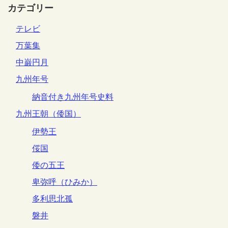
カテゴリー
テレビ
万葉集
中巌円月
九州年号
納音付き九州年号史料
九州王朝（倭国）
伊勢王
俀国
倭の五王
卑弥呼（ひみか）
多利思北孤
磐井