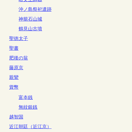
沖ノ島祭祀遺跡
神籠石山城
鶴見山古墳
聖徳太子
聖書
肥後の翁
藤原京
親鸞
貨幣
富夲銭
無紋銀銭
越智国
近江朝廷（近江京）