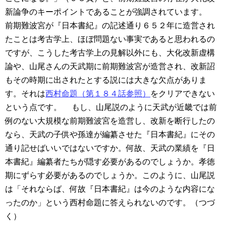
新論争のキーポイントであることが強調されています。
前期難波宮が『日本書紀』の記述通り６５２年に造営され
たことは考古学上、ほぼ問題ない事実であると思われるの
ですが、こうした考古学上の見解以外にも、大化改新虚構
論や、山尾さんの天武期に前期難波宮が造営され、改新詔
もその時期に出されたとする説には大きな欠点がありま
す。それは
西村命題（第１８４話参照）
をクリアできない
という点です。
もし、山尾説のように天武が近畿では前
例のない大規模な前期難波宮を造営し、改新を断行したの
なら、天武の子供や孫達が編纂させた『日本書紀』にその
通り記せばいいではないですか。何故、天武の業績を『日
本書紀』編纂者たちが隠す必要があるのでしょうか。孝徳
期にずらす必要があるのでしょうか。このように、山尾説
は「それならば、何故『日本書紀』は今のような内容にな
ったのか」という西村命題に答えられないのです。（つづ
く）