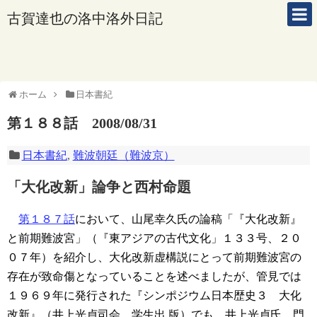
古賀達也の洛中洛外日記
ホーム
日本書紀
第１８８話 2008/08/31
日本書紀
,
難波朝廷（難波京）
「大化改新」論争と西村命題
第１８７話
において、山尾幸久氏の論稿「『大化改新』
と前期難波宮」（『東アジアの古代文化」１３３号、２０
０７年）を紹介し、大化改新虚構説にとって前期難波宮の
存在が致命傷となっていることを述べましたが、管見では
１９６９年に発行された『シンポジウム日本歴史３ 大化
改新』（井上光貞司会、学生出 版）でも、井上光貞氏、門