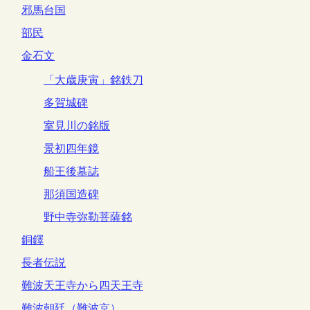
邪馬台国
部民
金石文
「大歳庚寅」銘鉄刀
多賀城碑
室見川の銘版
景初四年鏡
船王後墓誌
那須国造碑
野中寺弥勒菩薩銘
銅鐸
長者伝説
難波天王寺から四天王寺
難波朝廷（難波京）