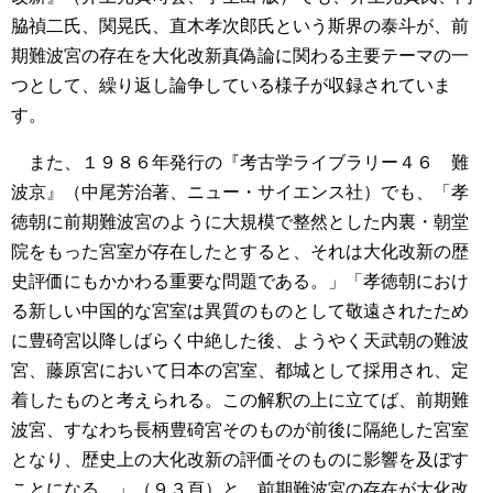
脇禎二氏、関晃氏、直木孝次郎氏という斯界の泰斗が、前
期難波宮の存在を大化改新真偽論に関わる主要テーマの一
つとして、繰り返し論争している様子が収録されていま
す。
また、１９８６年発行の『考古学ライブラリー４６ 難
波京』（中尾芳治著、ニュー・サイエンス社）でも、「孝
徳朝に前期難波宮のように大規模で整然とした内裏・朝堂
院をもった宮室が存在したとすると、それは大化改新の歴
史評価にもかかわる重要な問題である。」「孝徳朝におけ
る新しい中国的な宮室は異質のものとして敬遠されたため
に豊碕宮以降しばらく中絶した後、ようやく天武朝の難波
宮、藤原宮において日本の宮室、都城として採用され、定
着したものと考えられる。この解釈の上に立てば、前期難
波宮、すなわち長柄豊碕宮そのものが前後に隔絶した宮室
となり、歴史上の大化改新の評価そのものに影響を及ぼす
ことになる。」（９３頁）と、前期難波宮の存在が大化改