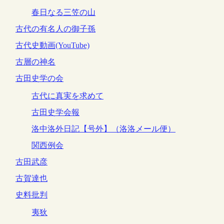
春日なる三笠の山
古代の有名人の御子孫
古代史動画(YouTube)
古層の神名
古田史学の会
古代に真実を求めて
古田史学会報
洛中洛外日記【号外】（洛洛メール便）
関西例会
古田武彦
古賀達也
史料批判
夷狄