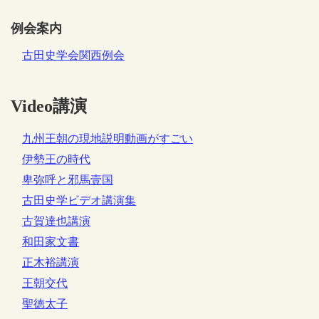
例会案内
古田史学会関西例会
Video講演
九州王朝の現地説明動画がすごい
伊勢王の時代
卑弥呼と邪馬壹国
古田史学ビデオ講演集
古賀達也講演
和田家文書
正木裕講演
王朝交代
聖徳太子