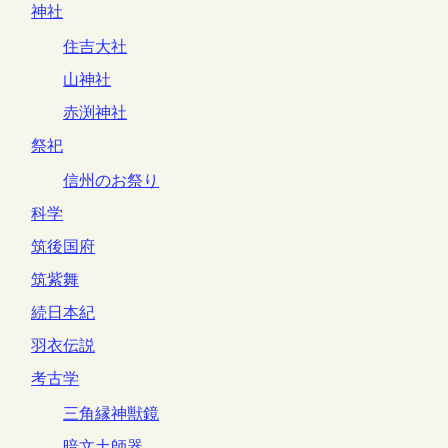
神社
住吉大社
山神社
赤渕神社
祭祀
信州のお祭り
科学
筑後国府
筑紫舞
続日本紀
羽衣伝説
考古学
三角縁神獣鏡
暗文土師器