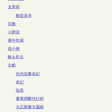
太宰府
観世音寺
宗教
小郡宮
庚午年籍
役小角
敵を祀る
文献
先代旧事本紀
史記
塩尻
夏商周断代行程
大正新脩大蔵経