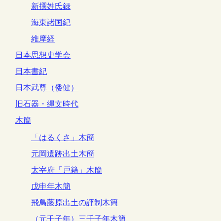
新撰姓氏録
海東諸国紀
維摩経
日本思想史学会
日本書紀
日本武尊（倭健）
旧石器・縄文時代
木簡
「はるくさ」木簡
元岡遺跡出土木簡
太宰府「戸籍」木簡
戊申年木簡
飛鳥藤原出土の評制木簡
（元壬子年）三壬子年木簡