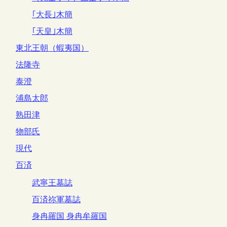
｢大長｣木簡
｢天皇｣木簡
東北王朝（蝦夷国）
法隆寺
泰澄
浦島太郎
熟田津
物部氏
現代
百済
武寧王墓誌
百済祢軍墓誌
身冉羅国 身冉牟羅国