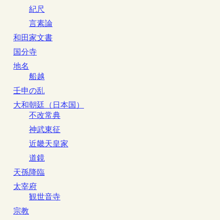
紀尺
言素論
和田家文書
国分寺
地名
船越
壬申の乱
大和朝廷（日本国）
不改常典
神武東征
近畿天皇家
道鏡
天孫降臨
太宰府
観世音寺
宗教