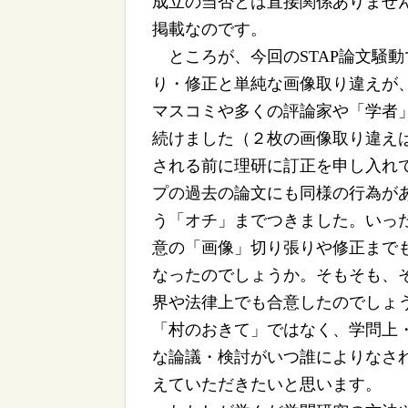
成立の当否とは直接関係ありませ
掲載なのです。
ところが、今回のSTAP論文騒
り・修正と単純な画像取り違えが
マスコミや多くの評論家や「学者
続けました（２枚の画像取り違え
される前に理研に訂正を申し入れ
プの過去の論文にも同様の行為が
う「オチ」までつきました。いっ
意の「画像」切り張りや修正まで
なったのでしょうか。そもそも、
界や法律上でも合意したのでしょ
「村のおきて」ではなく、学問上
な論議・検討がいつ誰によりなさ
えていただきたいと思います。