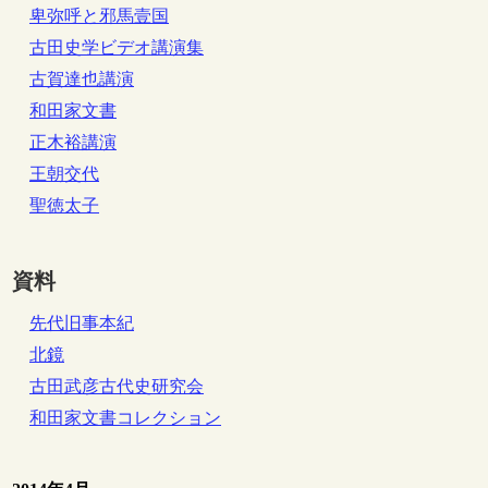
卑弥呼と邪馬壹国
古田史学ビデオ講演集
古賀達也講演
和田家文書
正木裕講演
王朝交代
聖徳太子
資料
先代旧事本紀
北鏡
古田武彦古代史研究会
和田家文書コレクション