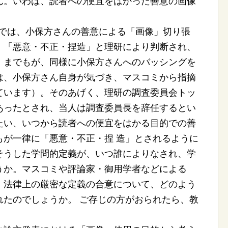
ん。いわば、読者への便宜をはかった善意の画像
動では、小保方さんの善意による「画像」切り張
、「悪意・不正・捏造」と理研により判断され、
」までもが、同様に小保方さんへのバッシングを
は、小保方さん自身が気づき、マスコミから指摘
ています）。そのあげく、理研の調査委員会トッ
あったとされ、当人は調査委員長を辞任するとい
たい、いつから読者への便宜をはかる目的での善
もが一律に「悪意・不正・捏 造」とされるように
そうした学問的定義が、いつ誰によりなされ、学
うか。マスコミや評論家・御用学者などによる
・法律上の厳密な定義の合意について、どのよう
れたのでしょうか。 ご存じの方がおられたら、教