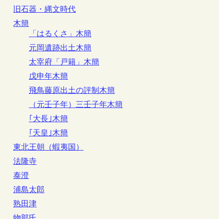
旧石器・縄文時代
木簡
「はるくさ」木簡
元岡遺跡出土木簡
太宰府「戸籍」木簡
戊申年木簡
飛鳥藤原出土の評制木簡
（元壬子年）三壬子年木簡
｢大長｣木簡
｢天皇｣木簡
東北王朝（蝦夷国）
法隆寺
泰澄
浦島太郎
熟田津
物部氏