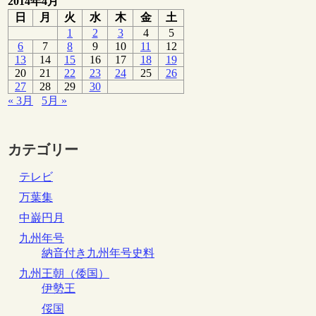
2014年4月
日
月
火
水
木
金
土
1
2
3
4
5
6
7
8
9
10
11
12
13
14
15
16
17
18
19
20
21
22
23
24
25
26
27
28
29
30
« 3月
5月 »
カテゴリー
テレビ
万葉集
中巌円月
九州年号
納音付き九州年号史料
九州王朝（倭国）
伊勢王
俀国