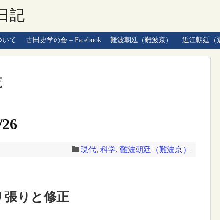
日記
ついて
古田史学の会 – Facebook
難波朝廷（難波京）
近江朝廷（
覧
26
現代
,
科学
,
難波朝廷（難波京）
り張りと修正