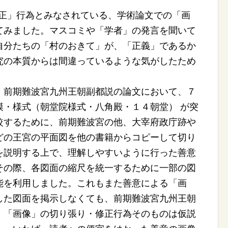
不正」行為とみなされている、学術論文での「画
てみました。マスコミや「学者」の発言を聞いて
自分たちの「村のおきて」が、「正義」であるか
究の本質からは間違っているような気がしたため
前期難波宮九州王朝副都説の論文において、７
模・様式（朝堂院様式・八角殿・１４朝堂） が突
較するために、前期難波宮の他、大宰府政庁跡や
どの王宮の平面図を他の書籍からコピーして切り
を説明する上で、理解しやすいように行った善意
その際、各図面の縮尺を統一するために一部の図
能を利用しました。これもまた善意による「画
した図面を掲示しなくても、前期難波宮九州王朝
、「画像」の切り張り・修正行為そのものは仮説