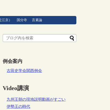
近江京）
国分寺
言素論
例会案内
古田史学会関西例会
Video講演
九州王朝の現地説明動画がすごい
伊勢王の時代