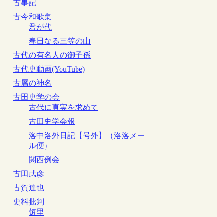
古事記
古今和歌集
君が代
春日なる三笠の山
古代の有名人の御子孫
古代史動画(YouTube)
古層の神名
古田史学の会
古代に真実を求めて
古田史学会報
洛中洛外日記【号外】（洛洛メー
ル便）
関西例会
古田武彦
古賀達也
史料批判
短里