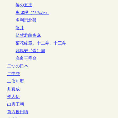
倭の五王
卑弥呼（ひみか）
多利思北孤
磐井
筑紫君薩夜麻
菊花紋章、十二弁、十三弁
邪馬壱（壹）国
高良玉垂命
二つの日本
二中歴
二倍年暦
井真成
倭人伝
出雲王朝
前方後円墳