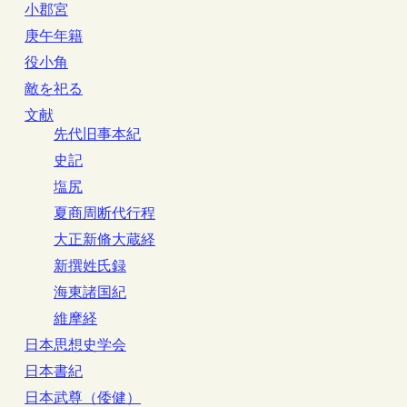
小郡宮
庚午年籍
役小角
敵を祀る
文献
先代旧事本紀
史記
塩尻
夏商周断代行程
大正新脩大蔵経
新撰姓氏録
海東諸国紀
維摩経
日本思想史学会
日本書紀
日本武尊（倭健）