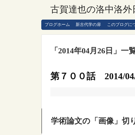
古賀達也の洛中洛外
ブログホーム
新古代学の扉
このブログに
「
2014年04月26日
」
一
第７００話 2014/04/
学術論文の「画像」切