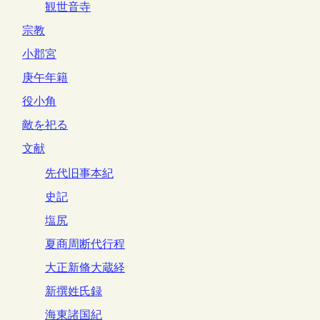
観世音寺
宗教
小郡宮
庚午年籍
役小角
敵を祀る
文献
先代旧事本紀
史記
塩尻
夏商周断代行程
大正新脩大蔵経
新撰姓氏録
海東諸国紀