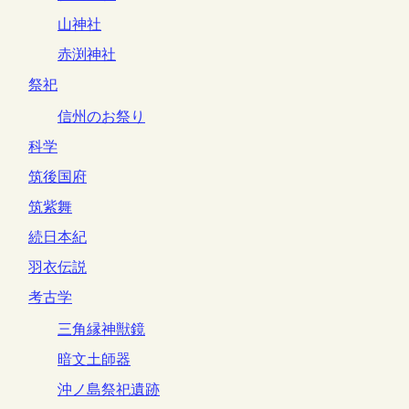
山神社
赤渕神社
祭祀
信州のお祭り
科学
筑後国府
筑紫舞
続日本紀
羽衣伝説
考古学
三角縁神獣鏡
暗文土師器
沖ノ島祭祀遺跡