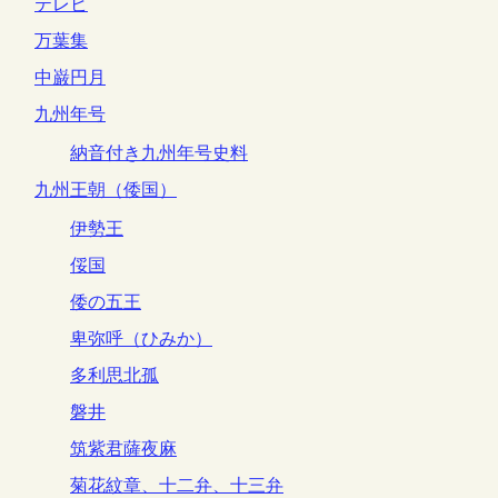
テレビ
万葉集
中巌円月
九州年号
納音付き九州年号史料
九州王朝（倭国）
伊勢王
俀国
倭の五王
卑弥呼（ひみか）
多利思北孤
磐井
筑紫君薩夜麻
菊花紋章、十二弁、十三弁