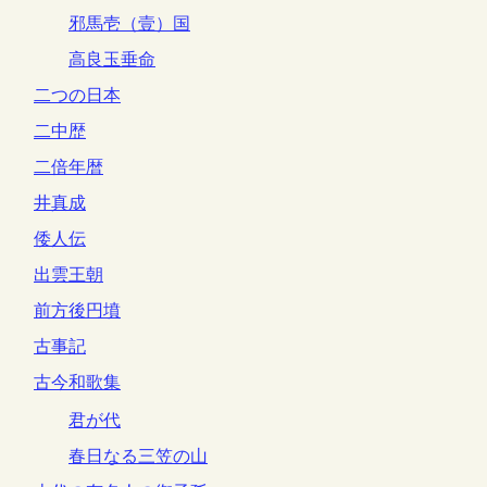
邪馬壱（壹）国
高良玉垂命
二つの日本
二中歴
二倍年暦
井真成
倭人伝
出雲王朝
前方後円墳
古事記
古今和歌集
君が代
春日なる三笠の山