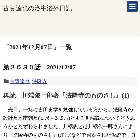
古賀達也の洛中洛外日記
「
2021年12月07日
」
一覧
第２６３０話 2021/12/07
古賀達也
,
法隆寺
再読、川端俊一郎著『法隆寺のものさし』(1)
先日、一緒に古田史学を勉強している方から、法隆寺の
設計尺が南朝尺(１尺＝24.5㎝)とする川端説についてどう思
うかとたずねられました。川端説とは川端俊一郎さんによ
り『法隆寺のものさし』(注①)などで発表された仮説で、九