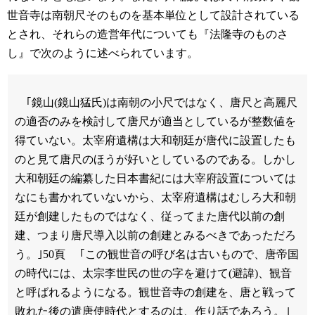
世音寺は南朝尺そのものを基本単位として設計されている
とされ、それらの造営年代についても『法隆寺のものさ
し』で次のように述べられています。
｢鏡山(鏡山猛氏)は南朝の小尺ではなく、唐尺と高麗尺
の適否のみを検討して唐尺が適当としているが整数値を
得ていない。太宰府遺構は大和朝廷が唐代に設置したも
のと見て唐尺のほうが好いとしているのである。しかし
大和朝廷の編纂した日本書紀には大宰府設置については
なにも書かれていないから、太宰府遺構はむしろ大和朝
廷が創建したものではなく、従ってまた唐代以前の創
建、つまり唐尺導入以前の創建とみるべきであっただろ
う。｣50頁
｢この観世音の呼び名は古いもので、唐帝国
の時代には、太宗李世民の世の字を避けて(避諱)、観音
と呼ばれるようになる。観世音寺の創建を、唐と戦って
敗れた後の遣唐使時代とするのは、作り話であろう。｣