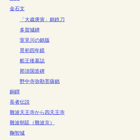
金石文
「大歳庚寅」銘鉄刀
多賀城碑
室見川の銘版
景初四年鏡
船王後墓誌
那須国造碑
野中寺弥勒菩薩銘
銅鐸
長者伝説
難波天王寺から四天王寺
難波朝廷（難波京）
鞠智城