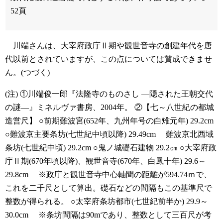
52頁
川端さんは、大宰府政庁Ⅱ期や観世音寺の創建年代を唐
代以前とされていますが、この点については賛成できませ
ん。(つづく)
(注)
①川端俊一郎『法隆寺のものさし ―隠された王朝交代
の謎―』ミネルヴァ書房、2004年。
②【七～八世紀の都城
造営尺】
○前期難波宮(652年、九州年号の白雉元年) 29.2cm
○難波京主要条坊(七世紀中頃以降) 29.49cm
難波京北西域
条坊(七世紀中頃) 29.2cm
○鬼ノ城礎石建物 29.2㎝
○大宰府政
庁Ⅱ期(670年頃以降)、観世音寺(670年、白鳳十年) 29.6～
29.8cm
※政庁と観世音寺中心軸間の距離が594.74ｍで、
これを二千尺として算出。礎石などの間隔もこの基準尺で
整数が得られる。
○太宰府条坊都市(七世紀前半か) 29.9～
30.0cm
※条坊間隔は90mであり、整数として三百尺が考