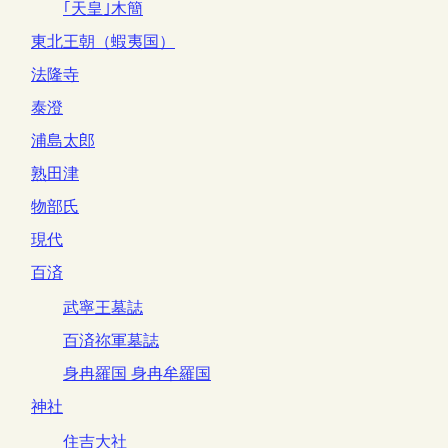
｢天皇｣木簡
東北王朝（蝦夷国）
法隆寺
泰澄
浦島太郎
熟田津
物部氏
現代
百済
武寧王墓誌
百済祢軍墓誌
身冉羅国 身冉牟羅国
神社
住吉大社