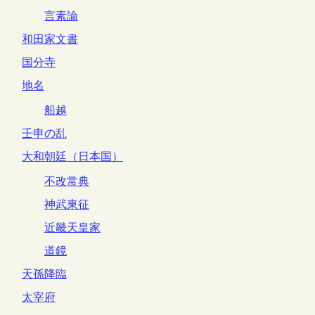
言素論
和田家文書
国分寺
地名
船越
壬申の乱
大和朝廷（日本国）
不改常典
神武東征
近畿天皇家
道鏡
天孫降臨
太宰府