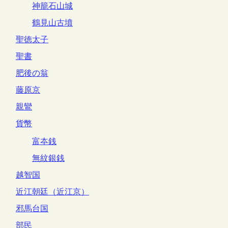
神籠石山城
鶴見山古墳
聖徳太子
聖書
肥後の翁
藤原京
親鸞
貨幣
富夲銭
無紋銀銭
越智国
近江朝廷（近江京）
邪馬台国
部民