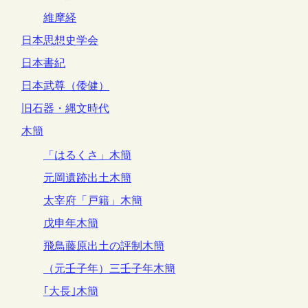
維摩経
日本思想史学会
日本書紀
日本武尊（倭健）
旧石器・縄文時代
木簡
「はるくさ」木簡
元岡遺跡出土木簡
太宰府「戸籍」木簡
戊申年木簡
飛鳥藤原出土の評制木簡
（元壬子年）三壬子年木簡
｢大長｣木簡