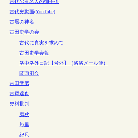
古代の有名人の御子孫
古代史動画(YouTube)
古層の神名
古田史学の会
古代に真実を求めて
古田史学会報
洛中洛外日記【号外】（洛洛メール便）
関西例会
古田武彦
古賀達也
史料批判
夷狄
短里
紀尺