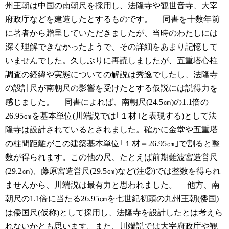
州王朝は中国の南朝尺を採用し、法隆寺や観世音寺、大宰
府政庁などを建造したとするものです。
同書を十数年前
に著者から贈呈していただきましたが、当時のわたしには
深く理解できなかったようで、その詳細をあまり記憶して
いませんでした。久しぶりに再読しましたが、五重塔心柱
調査の経緯や実態についての解説は秀逸でしたし、法隆寺
の設計尺が南朝尺の影響を受けたとする仮説には説得力を
感じました。
同書によれば、南朝尺(24.5㎝)の1.1倍の
26.95㎝を基本単位(川端説では｢１材｣と表現する)として法
隆寺は設計されているとされました。確かに金堂や五重塔
の柱間距離がこの建築基本単位｢１材＝26.95㎝｣で割ると整
数が得られます。この他の尺、たとえば前期難波宮造営尺
(29.2㎝)、藤原宮造営尺(29.5㎝)など(注②)では整数を得られ
ませんから、川端説は最有力と思われました。
他方、南
朝尺の1.1倍に当たる26.95㎝を七世紀初頭の九州王朝(倭国)
は倭国尺(仮称)として採用し、法隆寺を設計したとは考えら
れないかとも思います。また、川端説では大宰府政庁や観