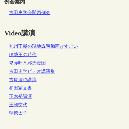
例会案内
古田史学会関西例会
Video講演
九州王朝の現地説明動画がすごい
伊勢王の時代
卑弥呼と邪馬壹国
古田史学ビデオ講演集
古賀達也講演
和田家文書
正木裕講演
王朝交代
聖徳太子