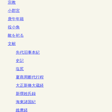
宗教
小郡宮
庚午年籍
役小角
敵を祀る
文献
先代旧事本紀
史記
塩尻
夏商周断代行程
大正新脩大蔵経
新撰姓氏録
海東諸国紀
維摩経