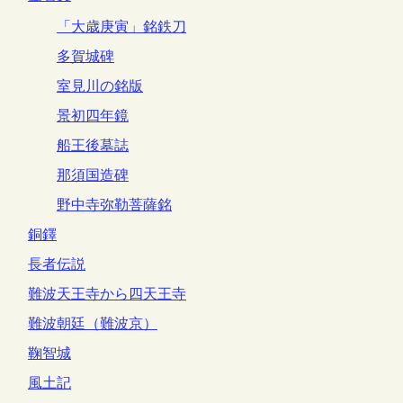
「大歳庚寅」銘鉄刀
多賀城碑
室見川の銘版
景初四年鏡
船王後墓誌
那須国造碑
野中寺弥勒菩薩銘
銅鐸
長者伝説
難波天王寺から四天王寺
難波朝廷（難波京）
鞠智城
風土記