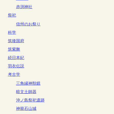
赤渕神社
祭祀
信州のお祭り
科学
筑後国府
筑紫舞
続日本紀
羽衣伝説
考古学
三角縁神獣鏡
暗文土師器
沖ノ島祭祀遺跡
神籠石山城