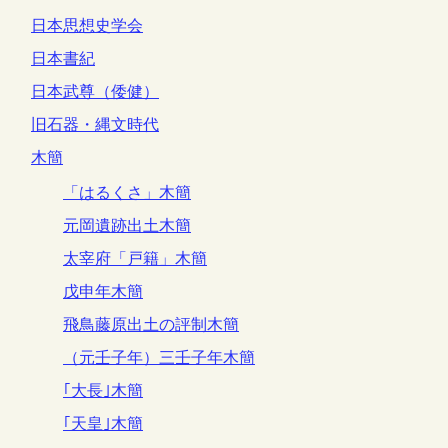
日本思想史学会
日本書紀
日本武尊（倭健）
旧石器・縄文時代
木簡
「はるくさ」木簡
元岡遺跡出土木簡
太宰府「戸籍」木簡
戊申年木簡
飛鳥藤原出土の評制木簡
（元壬子年）三壬子年木簡
｢大長｣木簡
｢天皇｣木簡