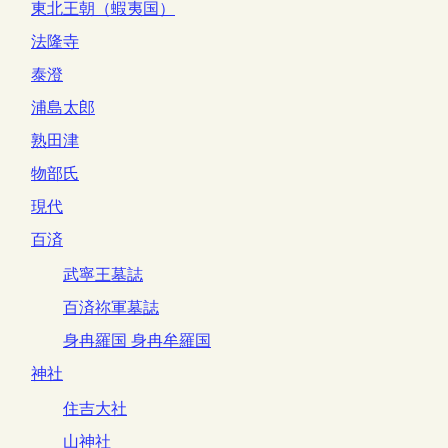
東北王朝（蝦夷国）
法隆寺
泰澄
浦島太郎
熟田津
物部氏
現代
百済
武寧王墓誌
百済祢軍墓誌
身冉羅国 身冉牟羅国
神社
住吉大社
山神社