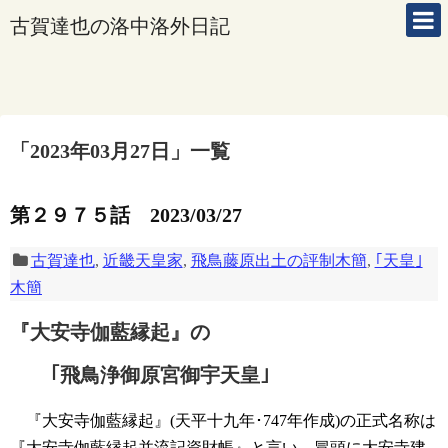
古賀達也の洛中洛外日記
「
2023年03月27日
」
一覧
第２９７５話 2023/03/27
古賀達也
,
近畿天皇家
,
飛鳥藤原出土の評制木簡
,
｢天皇｣
木簡
『大安寺伽藍縁起』の
｢飛鳥浄御原宮御宇天皇｣
『大安寺伽藍縁起』(天平十九年･747年作成)の正式名称は
『大安寺伽藍縁起并流記資財帳』と言い、冒頭に大安寺建