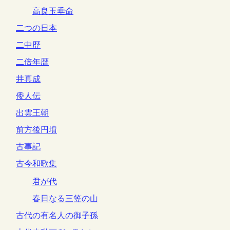
高良玉垂命
二つの日本
二中歴
二倍年暦
井真成
倭人伝
出雲王朝
前方後円墳
古事記
古今和歌集
君が代
春日なる三笠の山
古代の有名人の御子孫