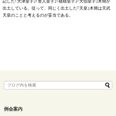
記した｢大津皇子｣｢舎人皇子｣｢穂積皇子｣｢大伯皇子｣木簡が
出土している。従って、同じく出土した｢天皇｣木簡は天武
天皇のことと考えるのが妥当である。
例会案内