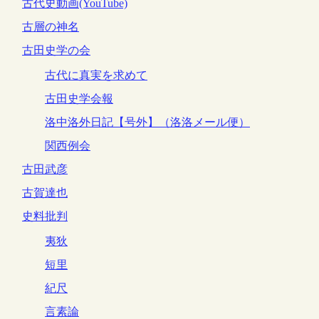
古代史動画(YouTube)
古層の神名
古田史学の会
古代に真実を求めて
古田史学会報
洛中洛外日記【号外】（洛洛メール便）
関西例会
古田武彦
古賀達也
史料批判
夷狄
短里
紀尺
言素論