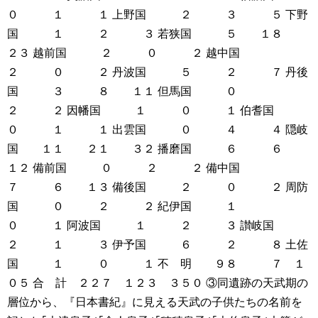
０ １ １
上野国 ２ ３ ５
下野
国 １ ２ ３
若狭国 ５ １８
２３
越前国 ２ ０ ２
越中国
２ ０ ２
丹波国 ５ ２ ７
丹後
国 ３ ８ １１
但馬国 ０
２ ２
因幡国 １ ０ １
伯耆国
０ １ １
出雲国 ０ ４ ４
隠岐
国 １１ ２１ ３２
播磨国 ６ ６
１２
備前国 ０ ２ ２
備中国
７ ６ １３
備後国 ２ ０ ２
周防
国 ０ ２ ２
紀伊国 １
０ １
阿波国 １ ２ ３
讃岐国
２ １ ３
伊予国 ６ ２ ８
土佐
国 １ ０ １
不 明 ９８ ７ １
０５
合 計 ２２７ １２３ ３５０
③同遺跡の天武期の
層位から、『日本書紀』に見える天武の子供たちの名前を