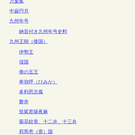
万葉集
中巌円月
九州年号
納音付き九州年号史料
九州王朝（倭国）
伊勢王
俀国
倭の五王
卑弥呼（ひみか）
多利思北孤
磐井
筑紫君薩夜麻
菊花紋章、十二弁、十三弁
邪馬壱（壹）国