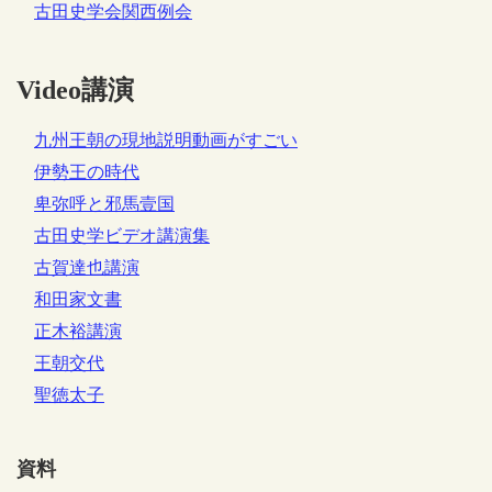
古田史学会関西例会
Video講演
九州王朝の現地説明動画がすごい
伊勢王の時代
卑弥呼と邪馬壹国
古田史学ビデオ講演集
古賀達也講演
和田家文書
正木裕講演
王朝交代
聖徳太子
資料