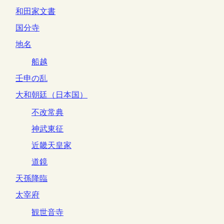
和田家文書
国分寺
地名
船越
壬申の乱
大和朝廷（日本国）
不改常典
神武東征
近畿天皇家
道鏡
天孫降臨
太宰府
観世音寺