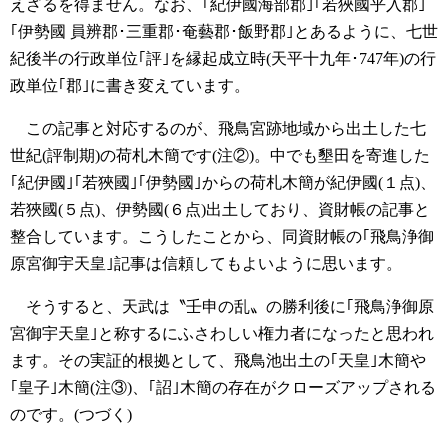
えざるを得ません。なお、｢紀伊國海部郡｣｢若狹國乎入郡｣
｢伊勢國 員辨郡･三重郡･奄藝郡･飯野郡｣とあるように、七世
紀後半の行政単位｢評｣を縁起成立時(天平十九年･747年)の行
政単位｢郡｣に書き変えています。
この記事と対応するのが、飛鳥宮跡地域から出土した七
世紀(評制期)の荷札木簡です(注②)。中でも墾田を寄進した
｢紀伊國｣｢若狹國｣｢伊勢國｣からの荷札木簡が紀伊國(１点)、
若狹國(５点)、伊勢國(６点)出土しており、資財帳の記事と
整合しています。こうしたことから、同資財帳の｢飛鳥浄御
原宮御宇天皇｣記事は信頼してもよいように思います。
そうすると、天武は〝壬申の乱〟の勝利後に｢飛鳥浄御原
宮御宇天皇｣と称するにふさわしい権力者になったと思われ
ます。その実証的根拠として、飛鳥池出土の｢天皇｣木簡や
｢皇子｣木簡(注③)、｢詔｣木簡の存在がクローズアップされる
のです。(つづく)