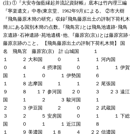
(注)
①『大安寺伽藍縁起并流記資財帳』底本は竹内理三編
『寧楽遺文』中巻(東京堂、1962年9月)による。
②市大樹
『飛鳥藤原木簡の研究』収録｢飛鳥藤原出土の評制下荷札木
簡｣にある国別木簡の点数。｢飛鳥宮｣とは飛鳥池遺跡･飛鳥
京遺跡･石神遺跡･苑地遺構･他、｢藤原宮(京)｣とは藤原宮跡･
藤原京跡のこと。
【飛鳥藤原出土の評制下荷札木簡】
国
名 飛鳥宮 藤原宮(京) 計
山城国 １
１ ２
大和国 ０ １ １
河内国
０ ４ ４
摂津国 ０ １ １
伊賀
国 １ ０ １
伊勢国 ６
１ ８
志摩国 １ １ ２
尾張国
９ ８ １７
参河国 ２０ ３ ２３
遠江
国 １ ２ ３
駿河国 １
２ ３
伊豆国 ２ ０ ２
武蔵国
３ ２ ５
安房国 ０ １ １
下総
国 ０ １ １
近江国 ８
１ ９
美濃国 １８ ４ ２２
信濃国