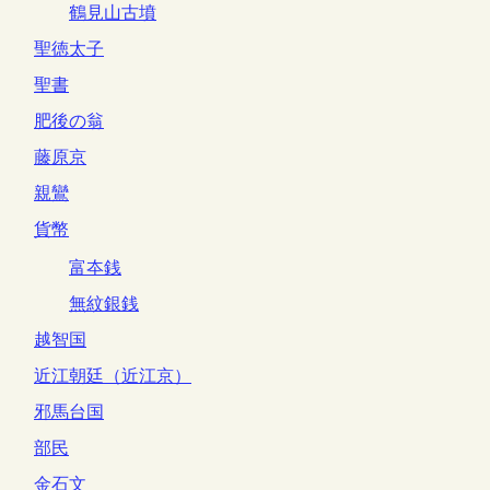
鶴見山古墳
聖徳太子
聖書
肥後の翁
藤原京
親鸞
貨幣
富夲銭
無紋銀銭
越智国
近江朝廷（近江京）
邪馬台国
部民
金石文