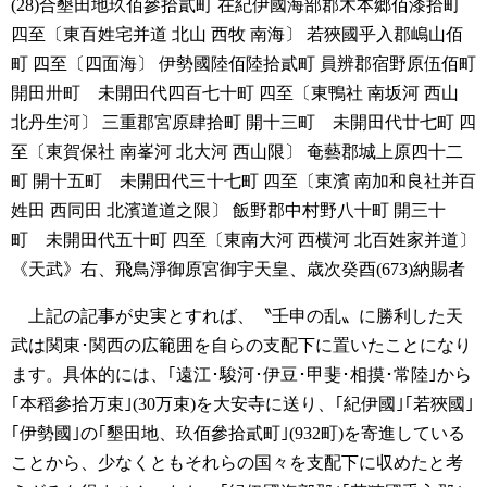
(28)合墾田地玖佰參拾貳町
在紀伊國海部郡木本郷佰漆拾町
四至〔東百姓宅并道 北山 西牧 南海〕
若狹國乎入郡嶋山佰
町
四至〔四面海〕
伊勢國陸佰陸拾貳町
員辨郡宿野原伍佰町
開田卅町 未開田代四百七十町
四至〔東鴨社 南坂河 西山
北丹生河〕
三重郡宮原肆拾町
開十三町 未開田代廿七町
四
至〔東賀保社 南峯河 北大河 西山限〕
奄藝郡城上原四十二
町
開十五町 未開田代三十七町
四至〔東濱 南加和良社并百
姓田 西同田 北濱道道之限〕
飯野郡中村野八十町
開三十
町 未開田代五十町
四至〔東南大河 西横河 北百姓家并道〕
《天武》右、飛鳥淨御原宮御宇天皇、歳次癸酉(673)納賜者
上記の記事が史実とすれば、〝壬申の乱〟に勝利した天
武は関東･関西の広範囲を自らの支配下に置いたことになり
ます。具体的には、｢遠江･駿河･伊豆･甲斐･相摸･常陸｣から
｢本稻參拾万束｣(30万束)を大安寺に送り、｢紀伊國｣｢若狹國｣
｢伊勢國｣の｢墾田地、玖佰參拾貳町｣(932町)を寄進している
ことから、少なくともそれらの国々を支配下に収めたと考