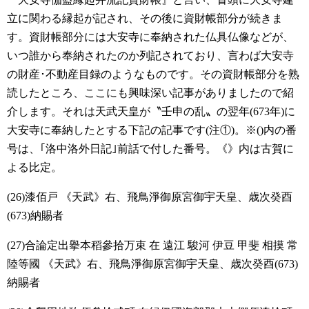
立に関わる縁起が記され、その後に資財帳部分が続きま
す。資財帳部分には大安寺に奉納された仏具仏像などが、
いつ誰から奉納されたのか列記されており、言わば大安寺
の財産･不動産目録のようなものです。その資財帳部分を熟
読したところ、ここにも興味深い記事がありましたので紹
介します。それは天武天皇が〝壬申の乱〟の翌年(673年)に
大安寺に奉納したとする下記の記事です(注①)。※()内の番
号は、｢洛中洛外日記｣前話で付した番号。《》内は古賀に
よる比定。
(26)漆佰戸
《天武》右、飛鳥淨御原宮御宇天皇、歳次癸酉
(673)納賜者
(27)合論定出擧本稻參拾万束
在 遠江 駿河 伊豆 甲斐 相摸 常
陸等國
《天武》右、飛鳥淨御原宮御宇天皇、歳次癸酉(673)
納賜者