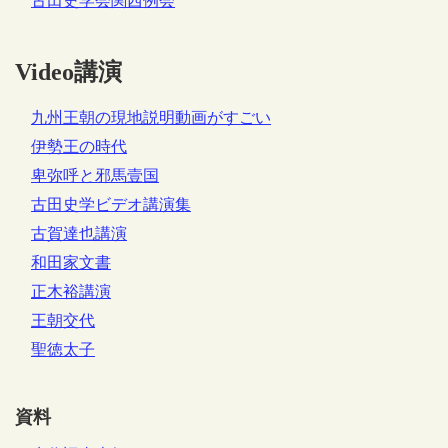
古田史学会関西例会
Video講演
九州王朝の現地説明動画がすごい
伊勢王の時代
卑弥呼と邪馬壹国
古田史学ビデオ講演集
古賀達也講演
和田家文書
正木裕講演
王朝交代
聖徳太子
資料