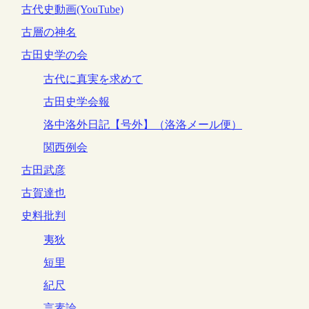
古代史動画(YouTube)
古層の神名
古田史学の会
古代に真実を求めて
古田史学会報
洛中洛外日記【号外】（洛洛メール便）
関西例会
古田武彦
古賀達也
史料批判
夷狄
短里
紀尺
言素論