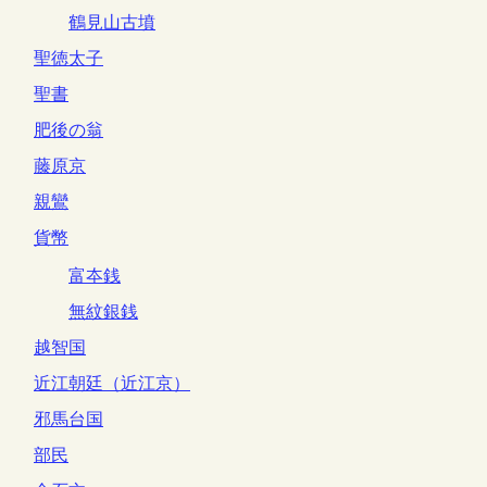
鶴見山古墳
聖徳太子
聖書
肥後の翁
藤原京
親鸞
貨幣
富夲銭
無紋銀銭
越智国
近江朝廷（近江京）
邪馬台国
部民