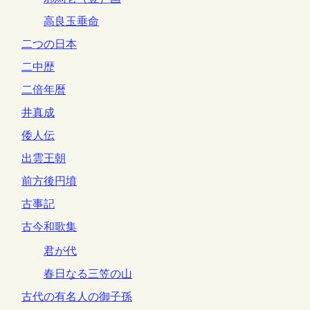
高良玉垂命
二つの日本
二中歴
二倍年暦
井真成
倭人伝
出雲王朝
前方後円墳
古事記
古今和歌集
君が代
春日なる三笠の山
古代の有名人の御子孫