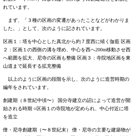
れています。
まず、「３種の区画の変遷があったことなどがわかりま
した。」として、次のように記されています。
区画１：塔を中心とした真北から約７度西に傾く伽藍
区画
２：区画１の西側の溝を埋め、中心を西へ200m移動させ西
へ範囲を拡大、尼寺の区画も整備
区画３：寺院地区画を東
山道まで延長する拡充整備
以上のように区画の段階を示し、次のように造営時期の
編年をされています。
創建期（８世紀中頃〜）
国分寺建立の詔によって造営が開
始される時期
○区画１の寺院地が定められ、中心付近に塔
を造立
僧・尼寺創建期（〜８世紀末）
僧・尼寺の主要な建築物が