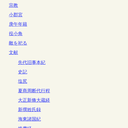
宗教
小郡宮
庚午年籍
役小角
敵を祀る
文献
先代旧事本紀
史記
塩尻
夏商周断代行程
大正新脩大蔵経
新撰姓氏録
海東諸国紀