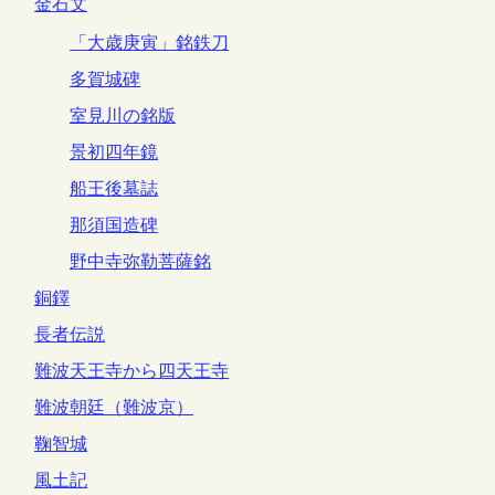
金石文
「大歳庚寅」銘鉄刀
多賀城碑
室見川の銘版
景初四年鏡
船王後墓誌
那須国造碑
野中寺弥勒菩薩銘
銅鐸
長者伝説
難波天王寺から四天王寺
難波朝廷（難波京）
鞠智城
風土記