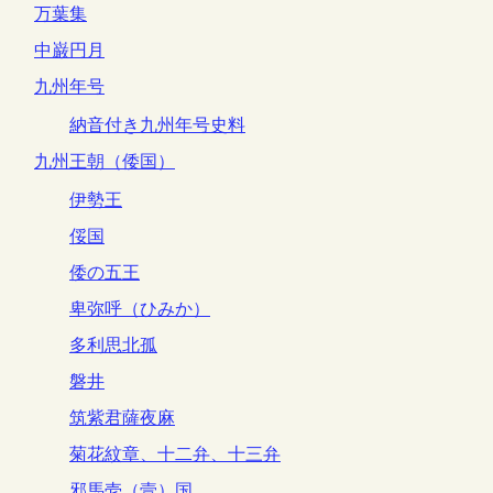
万葉集
中巌円月
九州年号
納音付き九州年号史料
九州王朝（倭国）
伊勢王
俀国
倭の五王
卑弥呼（ひみか）
多利思北孤
磐井
筑紫君薩夜麻
菊花紋章、十二弁、十三弁
邪馬壱（壹）国