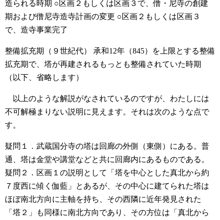
造られる時期
○区画２もしくは区画３で、僧・尼寺の創建
期および僧尼寺造寺計画の変更
○区画２もしくは区画３
で、造寺事業完了
整備拡充期（９世紀代）
承和12年（845）を上限とする整備
拡充期で、塔が再建されるもっとも整備されていた時期
（以下、省略します）
以上のような解説がなされているのですが、わたしには
不可解極まりない説明に見えます。それは次のような点で
す。
疑問１．武蔵国分寺の塔は回廊の外側（東側）にある。普
通、塔は金堂や講堂などと共に回廊内にあるものである。
疑問２．区画１の説明として「塔を中心とした真北から約
７度西に傾く伽藍」とあるが、その中心に建てられた塔は
ほぼ南北方向に主軸を持ち、その西隣に近年発見された
「塔２」も同様に南北方向であり、その方位は「真北から