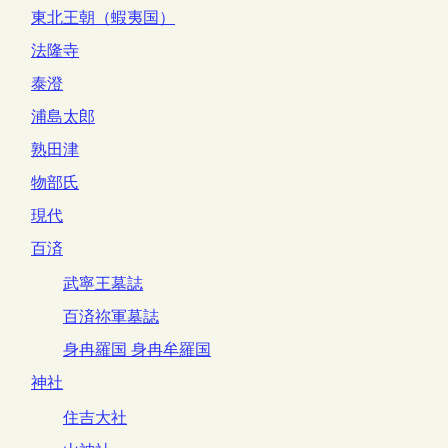
東北王朝（蝦夷国）
法隆寺
泰澄
浦島太郎
熟田津
物部氏
現代
百済
武寧王墓誌
百済祢軍墓誌
身冉羅国 身冉牟羅国
神社
住吉大社