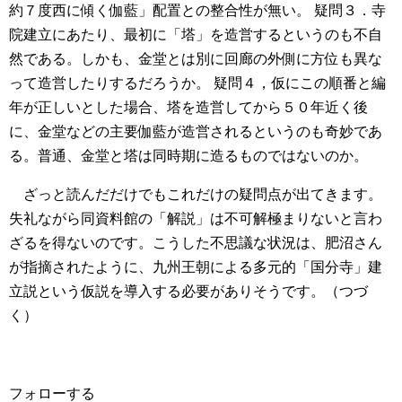
約７度西に傾く伽藍」配置との整合性が無い。
疑問３．寺
院建立にあたり、最初に「塔」を造営するというのも不自
然である。しかも、金堂とは別に回廊の外側に方位も異な
って造営したりするだろうか。
疑問４，仮にこの順番と編
年が正しいとした場合、塔を造営してから５０年近く後
に、金堂などの主要伽藍が造営されるというのも奇妙であ
る。普通、金堂と塔は同時期に造るものではないのか。
ざっと読んだだけでもこれだけの疑問点が出てきます。
失礼ながら同資料館の「解説」は不可解極まりないと言わ
ざるを得ないのです。こうした不思議な状況は、肥沼さん
が指摘されたように、九州王朝による多元的「国分寺」建
立説という仮説を導入する必要がありそうです。（つづ
く）
フォローする