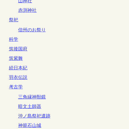
山神社
赤渕神社
祭祀
信州のお祭り
科学
筑後国府
筑紫舞
続日本紀
羽衣伝説
考古学
三角縁神獣鏡
暗文土師器
沖ノ島祭祀遺跡
神籠石山城