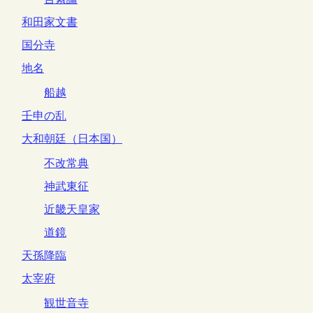
和田家文書
国分寺
地名
船越
壬申の乱
大和朝廷（日本国）
不改常典
神武東征
近畿天皇家
道鏡
天孫降臨
太宰府
観世音寺