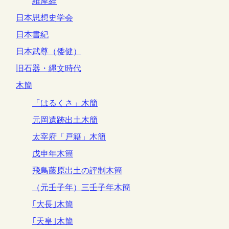
維摩経
日本思想史学会
日本書紀
日本武尊（倭健）
旧石器・縄文時代
木簡
「はるくさ」木簡
元岡遺跡出土木簡
太宰府「戸籍」木簡
戊申年木簡
飛鳥藤原出土の評制木簡
（元壬子年）三壬子年木簡
｢大長｣木簡
｢天皇｣木簡