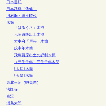
日本書紀
日本武尊（倭健）
旧石器・縄文時代
木簡
「はるくさ」木簡
元岡遺跡出土木簡
太宰府「戸籍」木簡
戊申年木簡
飛鳥藤原出土の評制木簡
（元壬子年）三壬子年木簡
｢大長｣木簡
｢天皇｣木簡
東北王朝（蝦夷国）
法隆寺
泰澄
浦島太郎