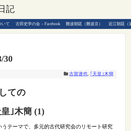
日記
ついて
古田史学の会 – Facebook
難波朝廷（難波京）
近江朝廷（
/30
古賀達也
,
｢天皇｣木簡
しての
 (1)
いうテーマで、多元的古代研究会のリモート研究