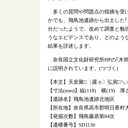
多くの質問や問題点の指摘を受け
かでも、飛鳥池遺跡から出土した｢
分だったようで、改めて調査と勉強
うなエビデンスであり、どのよう
結果を詳述します。
奈良国立文化財研究所HPの｢木簡
に説明されています。(つづく)
【本文】天皇聚□〔露ヵ〕弘寅□＼○
【寸法(mm)】縦(118) 横(19) 厚さ
【遺跡名】飛鳥池遺跡北地区
【所在地】奈良県高市郡明日香村
【発掘次数】飛鳥藤原第84次
【遺構番号】SD1130