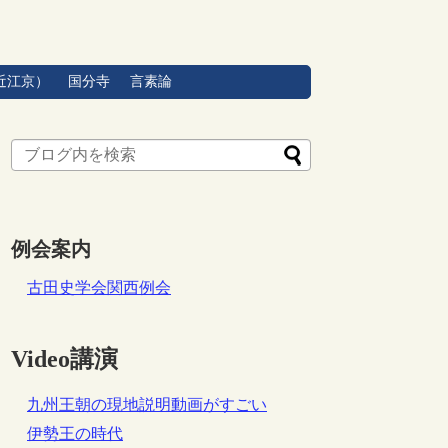
近江京）
国分寺
言素論
例会案内
古田史学会関西例会
Video講演
九州王朝の現地説明動画がすごい
伊勢王の時代