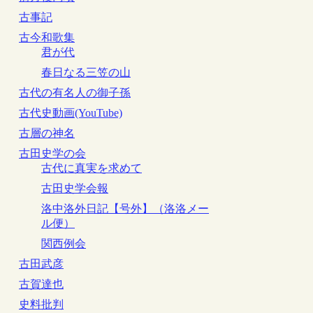
古事記
古今和歌集
君が代
春日なる三笠の山
古代の有名人の御子孫
古代史動画(YouTube)
古層の神名
古田史学の会
古代に真実を求めて
古田史学会報
洛中洛外日記【号外】（洛洛メー
ル便）
関西例会
古田武彦
古賀達也
史料批判