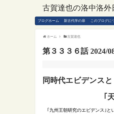
古賀達也の洛中洛外
ブログホーム
新古代学の扉
このブログに
ホーム
古賀達也
第３３３６話 2024/08
同時代エビデンスと
｢天皇｣木簡
｢九州王朝研究のエビデンス｣と