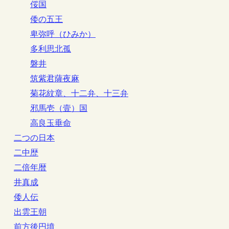
俀国
倭の五王
卑弥呼（ひみか）
多利思北孤
磐井
筑紫君薩夜麻
菊花紋章、十二弁、十三弁
邪馬壱（壹）国
高良玉垂命
二つの日本
二中歴
二倍年暦
井真成
倭人伝
出雲王朝
前方後円墳