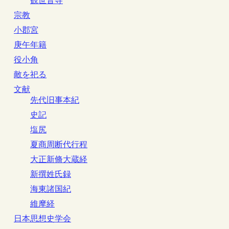
観世音寺
宗教
小郡宮
庚午年籍
役小角
敵を祀る
文献
先代旧事本紀
史記
塩尻
夏商周断代行程
大正新脩大蔵経
新撰姓氏録
海東諸国紀
維摩経
日本思想史学会