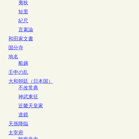
夷狄
短里
紀尺
言素論
和田家文書
国分寺
地名
船越
壬申の乱
大和朝廷（日本国）
不改常典
神武東征
近畿天皇家
道鏡
天孫降臨
太宰府