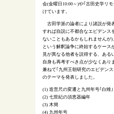
会(金曜日10:00～)や｢古田史学リ
けています。
古田学派の論者により諸説が発表
すれば自説に不都合なエビデンス
ないこともあるかもしれませんが)
という解釈論争に終始するケースが
見が異なる他者を説得する、ある
自身も再考すべき点が少なくあり
兼ねて｢九州王朝研究のエビデンス
のテーマを発表しました。
(1) 造営尺の変遷と九州年号｢白雉｣
(2) 七世紀の須恵器編年
(3) 木簡
(4) 九州年号