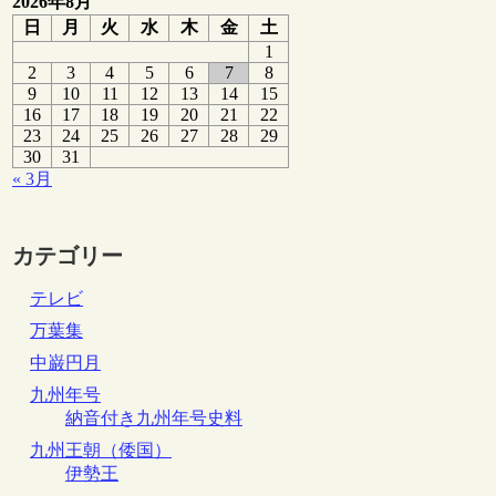
2026年8月
日
月
火
水
木
金
土
1
2
3
4
5
6
7
8
9
10
11
12
13
14
15
16
17
18
19
20
21
22
23
24
25
26
27
28
29
30
31
« 3月
カテゴリー
テレビ
万葉集
中巌円月
九州年号
納音付き九州年号史料
九州王朝（倭国）
伊勢王