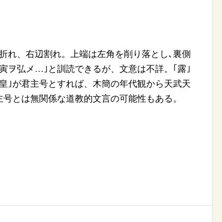
折れ、右辺割れ。上端は左角を削り落とし､裏側
寅ヲ弘メ…｣と訓読できるが、文意は不詳。｢露｣
皇｣が君主号とすれば、木簡の年代観から天武天
主号とは無関係な道教的文言の可能性もある。