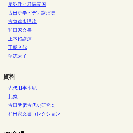
卑弥呼と邪馬壹国
古田史学ビデオ講演集
古賀達也講演
和田家文書
正木裕講演
王朝交代
聖徳太子
資料
先代旧事本紀
北鏡
古田武彦古代史研究会
和田家文書コレクション