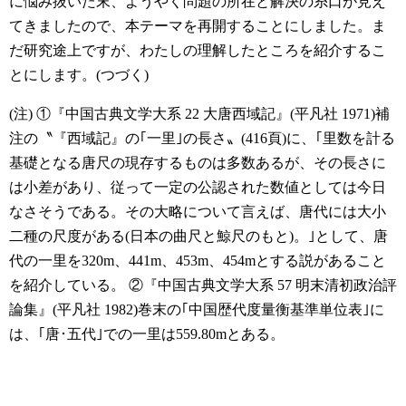
に悩み抜いた末、ようやく問題の所在と解決の糸口が見え
てきましたので、本テーマを再開することにしました。ま
だ研究途上ですが、わたしの理解したところを紹介するこ
とにします。(つづく)
(注)
①『中国古典文学大系 22 大唐西域記』(平凡社 1971)補
注の〝『西域記』の｢一里｣の長さ〟(416頁)に、｢里数を計る
基礎となる唐尺の現存するものは多数あるが、その長さに
は小差があり、従って一定の公認された数値としては今日
なさそうである。その大略について言えば、唐代には大小
二種の尺度がある(日本の曲尺と鯨尺のもと)。｣として、唐
代の一里を320m、441m、453m、454mとする説があること
を紹介している。
②『中国古典文学大系 57 明末清初政治評
論集』(平凡社 1982)巻末の｢中国歴代度量衡基準単位表｣に
は、｢唐･五代｣での一里は559.80mとある。