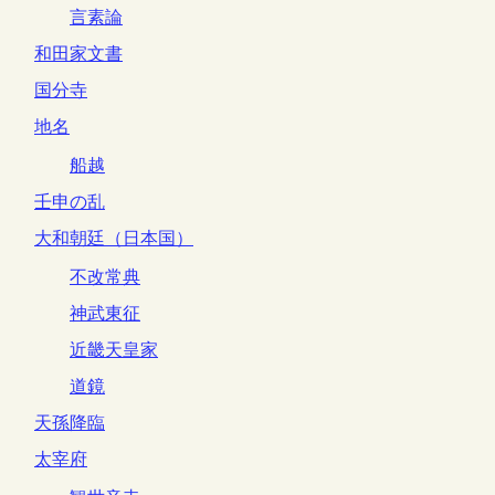
言素論
和田家文書
国分寺
地名
船越
壬申の乱
大和朝廷（日本国）
不改常典
神武東征
近畿天皇家
道鏡
天孫降臨
太宰府