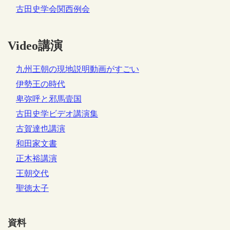
古田史学会関西例会
Video講演
九州王朝の現地説明動画がすごい
伊勢王の時代
卑弥呼と邪馬壹国
古田史学ビデオ講演集
古賀達也講演
和田家文書
正木裕講演
王朝交代
聖徳太子
資料