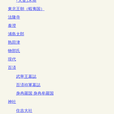
｢天皇｣木簡
東北王朝（蝦夷国）
法隆寺
泰澄
浦島太郎
熟田津
物部氏
現代
百済
武寧王墓誌
百済祢軍墓誌
身冉羅国 身冉牟羅国
神社
住吉大社