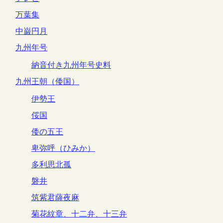
万葉集
中巌円月
九州年号
納音付き九州年号史料
九州王朝（倭国）
伊勢王
俀国
倭の五王
卑弥呼（ひみか）
多利思北孤
磐井
筑紫君薩夜麻
菊花紋章、十二弁、十三弁