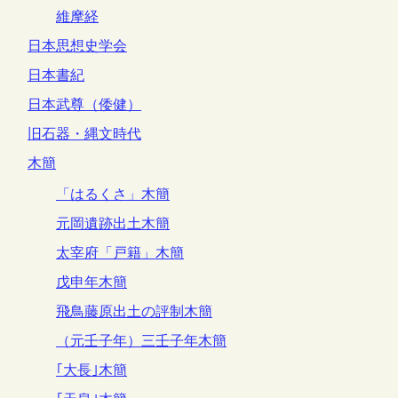
維摩経
日本思想史学会
日本書紀
日本武尊（倭健）
旧石器・縄文時代
木簡
「はるくさ」木簡
元岡遺跡出土木簡
太宰府「戸籍」木簡
戊申年木簡
飛鳥藤原出土の評制木簡
（元壬子年）三壬子年木簡
｢大長｣木簡