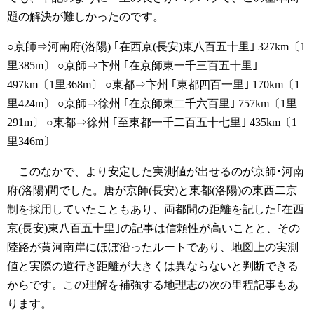
題の解決が難しかったのです。
○京師⇒河南府(洛陽) ｢在西京(長安)東八百五十里｣ 327km〔1
里385m〕
○京師⇒卞州 ｢在京師東一千三百五十里｣
497km〔1里368m〕
○東都⇒卞州 ｢東都四百一里｣ 170km〔1
里424m〕
○京師⇒徐州 ｢在京師東二千六百里｣ 757km〔1里
291m〕
○東都⇒徐州 ｢至東都一千二百五十七里｣ 435km〔1
里346m〕
このなかで、より安定した実測値が出せるのが京師･河南
府(洛陽)間でした。唐が京師(長安)と東都(洛陽)の東西二京
制を採用していたこともあり、両都間の距離を記した｢在西
京(長安)東八百五十里｣の記事は信頼性が高いことと、その
陸路が黄河南岸にほぼ沿ったルートであり、地図上の実測
値と実際の道行き距離が大きくは異ならないと判断できる
からです。この理解を補強する地理志の次の里程記事もあ
ります。