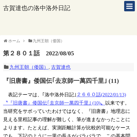
古賀達也の洛中洛外日記
ホーム
九州王朝（倭国）
第２８０１話 2022/08/05
九州王朝（倭国）
,
古賀達也
『旧唐書』倭国伝｢去京師一萬四千里｣ (11)
表記テーマは、｢洛中洛外日記｣
２６６０話(2022/01/13)
〝『旧唐書』倭国伝｢去京師一萬四千里｣ (10)〟
以来です。
当研究をサボっていたわけではなく、『旧唐書』地理志に
見える里程記事の理解が難しく、筆が進まなかったことに
よります。たとえば、実測距離計算が比較的可能なケース
でも、下記のように一里の長さがバラバラで、この基本問