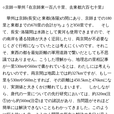
○京師⇒華州 ｢在京師東一百八十里、去東都六百七十里｣
華州は京師(長安)と東都(洛陽)の間にあり、京師までの180
里と東都までの670里の合計がちょうど850里です。
そし
て、長安･洛陽間は水路として黄河も使用できますので、そ
の南岸を通る陸路が大きく迂回したり、両京間が不必要な
じくざぐ行程になっていたとは考えにくいのです。それこ
そ、東西の都を最短距離の軍用道路で繋いだとしても不思
議ではありません。こうした理解から、地理志の里程記事
が一里530mや560mで書かれているとは、わたしには考えら
れないのです。両京間は地図上では約327kmですが、もし一
里を530mや560mとすれば、その距離は450.5kmと476kmにな
り、実測値と大きくかけ離れてしまいます。
しかしなが
ら、唐代の一里についての先行研究においては、約320m(注
①)から約560m(注②)までの諸説があり、当問題がそれほど
簡単には解決できないこともわかってきました。このよう