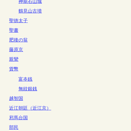
神籠石山城
鶴見山古墳
聖徳太子
聖書
肥後の翁
藤原京
親鸞
貨幣
富夲銭
無紋銀銭
越智国
近江朝廷（近江京）
邪馬台国
部民