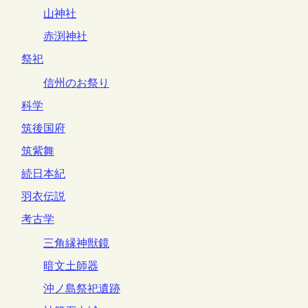
山神社
赤渕神社
祭祀
信州のお祭り
科学
筑後国府
筑紫舞
続日本紀
羽衣伝説
考古学
三角縁神獣鏡
暗文土師器
沖ノ島祭祀遺跡