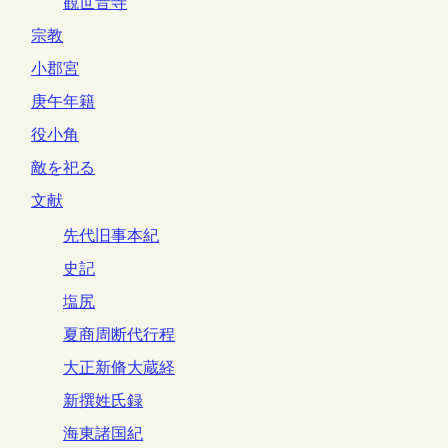
観世音寺
宗教
小郡宮
庚午年籍
役小角
敵を祀る
文献
先代旧事本紀
史記
塩尻
夏商周断代行程
大正新脩大蔵経
新撰姓氏録
海東諸国紀