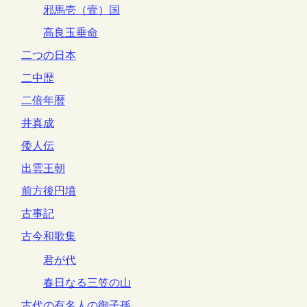
邪馬壱（壹）国
高良玉垂命
二つの日本
二中歴
二倍年暦
井真成
倭人伝
出雲王朝
前方後円墳
古事記
古今和歌集
君が代
春日なる三笠の山
古代の有名人の御子孫