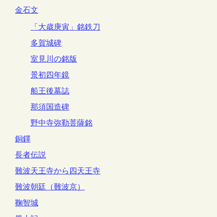
金石文
「大歳庚寅」銘鉄刀
多賀城碑
室見川の銘版
景初四年鏡
船王後墓誌
那須国造碑
野中寺弥勒菩薩銘
銅鐸
長者伝説
難波天王寺から四天王寺
難波朝廷（難波京）
鞠智城