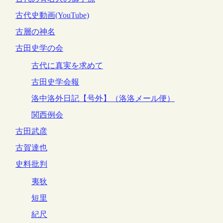
古代史動画(YouTube)
古層の神名
古田史学の会
古代に真実を求めて
古田史学会報
洛中洛外日記【号外】（洛洛メール便）
関西例会
古田武彦
古賀達也
史料批判
夷狄
短里
紀尺