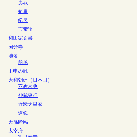
夷狄
短里
紀尺
言素論
和田家文書
国分寺
地名
船越
壬申の乱
大和朝廷（日本国）
不改常典
神武東征
近畿天皇家
道鏡
天孫降臨
太宰府