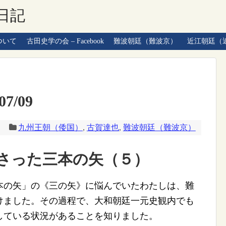
日記
ついて
古田史学の会 – Facebook
難波朝廷（難波京）
近江朝廷（
7/09
九州王朝（倭国）
,
古賀達也
,
難波朝廷（難波京）
さった三本の矢（５）
の矢」の《三の矢》に悩んでいたわたしは、難
けました。その過程で、大和朝廷一元史観内でも
している状況があることを知りました。