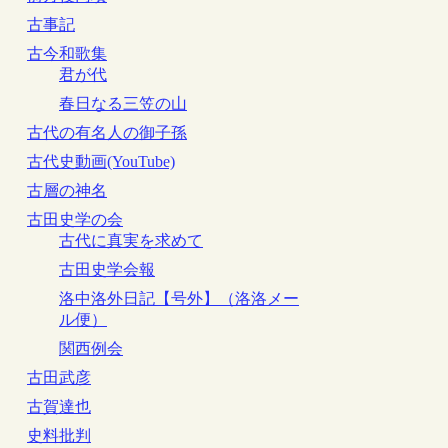
古事記
古今和歌集
君が代
春日なる三笠の山
古代の有名人の御子孫
古代史動画(YouTube)
古層の神名
古田史学の会
古代に真実を求めて
古田史学会報
洛中洛外日記【号外】（洛洛メー
ル便）
関西例会
古田武彦
古賀達也
史料批判