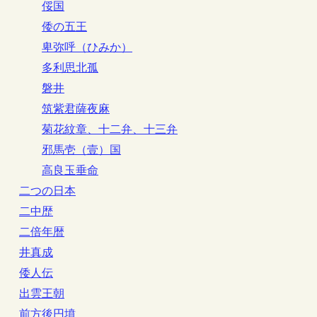
俀国
倭の五王
卑弥呼（ひみか）
多利思北孤
磐井
筑紫君薩夜麻
菊花紋章、十二弁、十三弁
邪馬壱（壹）国
高良玉垂命
二つの日本
二中歴
二倍年暦
井真成
倭人伝
出雲王朝
前方後円墳