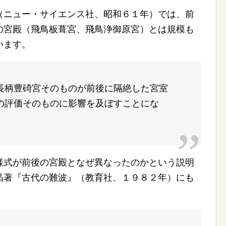
ニュー・サイエンス社、昭和６１年）では、前
の宮殿（飛鳥板葺宮、飛鳥浄御原宮）とは規模も
います。
柄豊碕宮そのものが前後に隔絶した宮室
の評価そのものに影響を及ぼすことにな
式が前後の宮殿となぜ異なったのかという説明
晶著『古代の難波』（教育社、１９８２年）にも