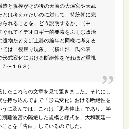
造と規模がその後の天智の大津宮や天武
たとは考えがたいのに対して、持統朝に完
みられることを、どう説明するか、（中
すぐれてイデオロギー的要素をふくむ政治
の遺物たとえば土器の編年と同様に考える
いては「後戻り現象」（横山浩一氏の表
で形式変化における断絶性をそれほど重視
６７〜１６８）
したこれらの文章を見て驚きました。それにし
釈を持ち込んでまで「形式変化における断絶性を
いうに及んでは、これは「思考停止」であり、学
前期難波宮の隔絶した規模と様式を、大和朝廷一
いことを「告白」しているのでした。