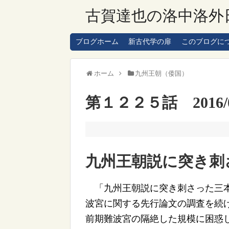
古賀達也の洛中洛外
ブログホーム
新古代学の扉
このブログに
ホーム
九州王朝（倭国）
第１２２５話 2016/0
九州王朝説に突き刺
「九州王朝説に突き刺さった三本
波宮に関する先行論文の調査を続
前期難波宮の隔絶した規模に困惑