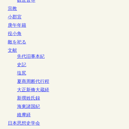
観世音寺
宗教
小郡宮
庚午年籍
役小角
敵を祀る
文献
先代旧事本紀
史記
塩尻
夏商周断代行程
大正新脩大蔵経
新撰姓氏録
海東諸国紀
維摩経
日本思想史学会