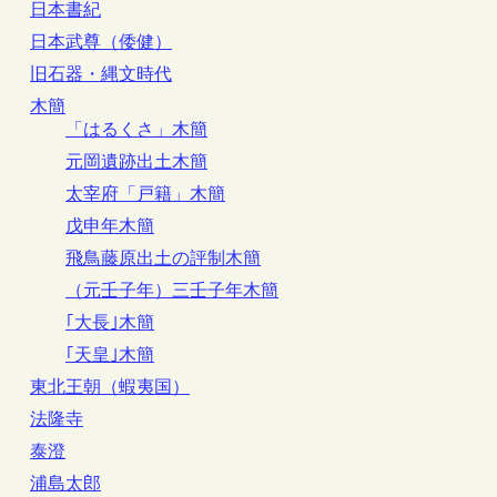
日本書紀
日本武尊（倭健）
旧石器・縄文時代
木簡
「はるくさ」木簡
元岡遺跡出土木簡
太宰府「戸籍」木簡
戊申年木簡
飛鳥藤原出土の評制木簡
（元壬子年）三壬子年木簡
｢大長｣木簡
｢天皇｣木簡
東北王朝（蝦夷国）
法隆寺
泰澄
浦島太郎