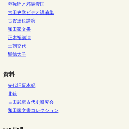
卑弥呼と邪馬壹国
古田史学ビデオ講演集
古賀達也講演
和田家文書
正木裕講演
王朝交代
聖徳太子
資料
先代旧事本紀
北鏡
古田武彦古代史研究会
和田家文書コレクション