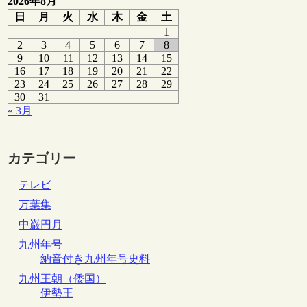
2026年8月
日
月
火
水
木
金
土
1
2
3
4
5
6
7
8
9
10
11
12
13
14
15
16
17
18
19
20
21
22
23
24
25
26
27
28
29
30
31
« 3月
カテゴリー
テレビ
万葉集
中巌円月
九州年号
納音付き九州年号史料
九州王朝（倭国）
伊勢王