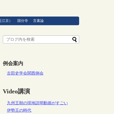
近江京）
国分寺
言素論
例会案内
古田史学会関西例会
Video講演
九州王朝の現地説明動画がすごい
伊勢王の時代