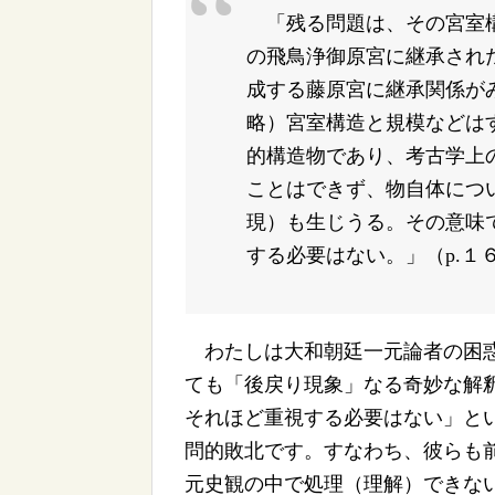
「残る問題は、その宮室構
の飛鳥浄御原宮に継承され
成する藤原宮に継承関係が
略）宮室構造と規模などは
的構造物であり、考古学上
ことはできず、物自体につ
現）も生じうる。その意味
する必要はない。」（p.１
わたしは大和朝廷一元論者の困惑
ても「後戻り現象」なる奇妙な解
それほど重視する必要はない」と
問的敗北です。すなわち、彼らも
元史観の中で処理（理解）できな