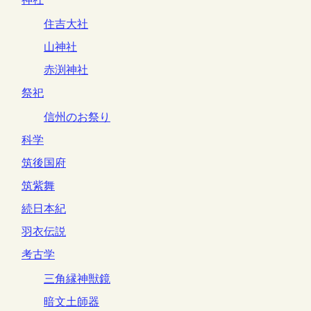
住吉大社
山神社
赤渕神社
祭祀
信州のお祭り
科学
筑後国府
筑紫舞
続日本紀
羽衣伝説
考古学
三角縁神獣鏡
暗文土師器