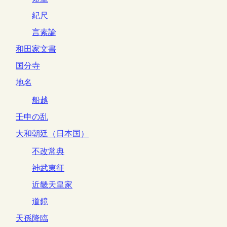
紀尺
言素論
和田家文書
国分寺
地名
船越
壬申の乱
大和朝廷（日本国）
不改常典
神武東征
近畿天皇家
道鏡
天孫降臨