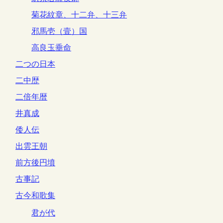
菊花紋章、十二弁、十三弁
邪馬壱（壹）国
高良玉垂命
二つの日本
二中歴
二倍年暦
井真成
倭人伝
出雲王朝
前方後円墳
古事記
古今和歌集
君が代