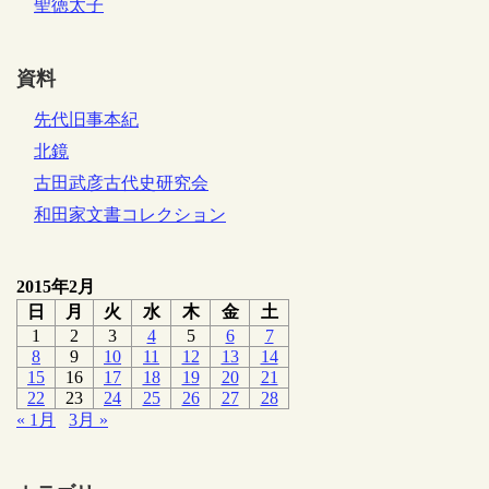
聖徳太子
資料
先代旧事本紀
北鏡
古田武彦古代史研究会
和田家文書コレクション
2015年2月
日
月
火
水
木
金
土
1
2
3
4
5
6
7
8
9
10
11
12
13
14
15
16
17
18
19
20
21
22
23
24
25
26
27
28
« 1月
3月 »