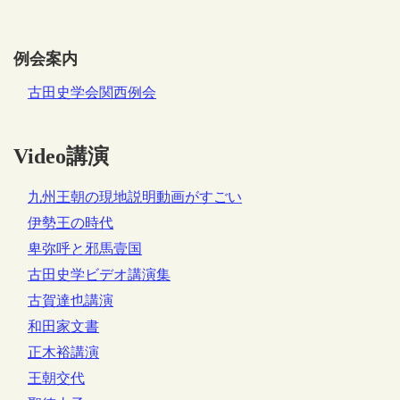
例会案内
古田史学会関西例会
Video講演
九州王朝の現地説明動画がすごい
伊勢王の時代
卑弥呼と邪馬壹国
古田史学ビデオ講演集
古賀達也講演
和田家文書
正木裕講演
王朝交代