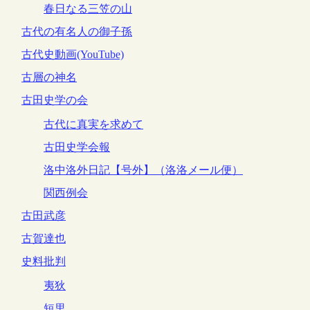
春日なる三笠の山
古代の有名人の御子孫
古代史動画(YouTube)
古層の神名
古田史学の会
古代に真実を求めて
古田史学会報
洛中洛外日記【号外】（洛洛メール便）
関西例会
古田武彦
古賀達也
史料批判
夷狄
短里