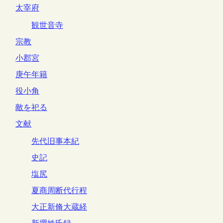
太宰府
観世音寺
宗教
小郡宮
庚午年籍
役小角
敵を祀る
文献
先代旧事本紀
史記
塩尻
夏商周断代行程
大正新脩大蔵経