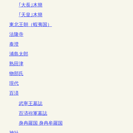
｢大長｣木簡
｢天皇｣木簡
東北王朝（蝦夷国）
法隆寺
泰澄
浦島太郎
熟田津
物部氏
現代
百済
武寧王墓誌
百済祢軍墓誌
身冉羅国 身冉牟羅国
神社