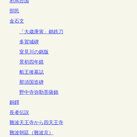
邪馬台国
部民
金石文
「大歳庚寅」銘鉄刀
多賀城碑
室見川の銘版
景初四年鏡
船王後墓誌
那須国造碑
野中寺弥勒菩薩銘
銅鐸
長者伝説
難波天王寺から四天王寺
難波朝廷（難波京）