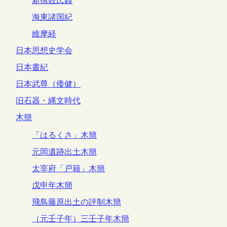
新撰姓氏録
海東諸国紀
維摩経
日本思想史学会
日本書紀
日本武尊（倭健）
旧石器・縄文時代
木簡
「はるくさ」木簡
元岡遺跡出土木簡
太宰府「戸籍」木簡
戊申年木簡
飛鳥藤原出土の評制木簡
（元壬子年）三壬子年木簡