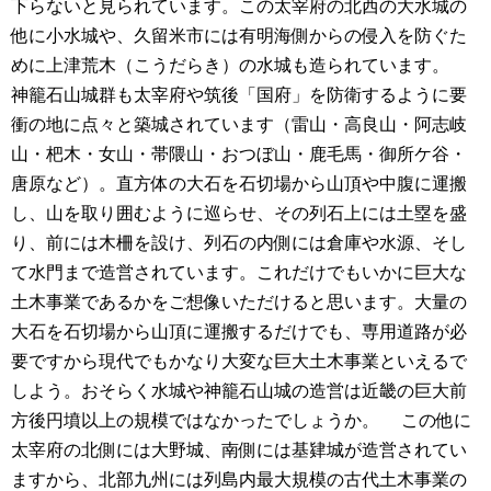
下らないと見られています。この太宰府の北西の大水城の
他に小水城や、久留米市には有明海側からの侵入を防ぐた
めに上津荒木（こうだらき）の水城も造られています。
神籠石山城群も太宰府や筑後「国府」を防衛するように要
衝の地に点々と築城されています（雷山・高良山・阿志岐
山・杷木・女山・帯隈山・おつぼ山・鹿毛馬・御所ケ谷・
唐原など）。直方体の大石を石切場から山頂や中腹に運搬
し、山を取り囲むように巡らせ、その列石上には土塁を盛
り、前には木柵を設け、列石の内側には倉庫や水源、そし
て水門まで造営されています。これだけでもいかに巨大な
土木事業であるかをご想像いただけると思います。大量の
大石を石切場から山頂に運搬するだけでも、専用道路が必
要ですから現代でもかなり大変な巨大土木事業といえるで
しよう。おそらく水城や神籠石山城の造営は近畿の巨大前
方後円墳以上の規模ではなかったでしょうか。
この他に
太宰府の北側には大野城、南側には基肄城が造営されてい
ますから、北部九州には列島内最大規模の古代土木事業の