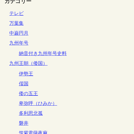
カテゴリー
テレビ
万葉集
中巌円月
九州年号
納音付き九州年号史料
九州王朝（倭国）
伊勢王
俀国
倭の五王
卑弥呼（ひみか）
多利思北孤
磐井
筑紫君薩夜麻