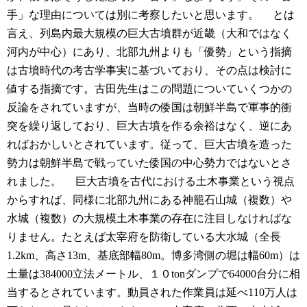
手」な理由については別に考察したいと思います。
とは
言え、列島内最大規模の巨大古墳群が近畿（大和ではなく
河内が中心）にあり、北部九州よりも「優勢」という指摘
は古墳時代の考古学事実に基づいており、その点は検討に
値する指摘です。古田先生はこの問題についていくつかの
反論をされていますが、当時の倭国は朝鮮半島で軍事的衝
突を繰り返しており、巨大古墳を作る余裕はなく、逆にあ
ればおかしいとされています。従って、巨大古墳を造った
勢力は朝鮮半島で戦っていた倭国の中心勢力ではないとさ
れました。
巨大古墳を古代における土木事業という視点
からすれば、同様に北部九州にある神籠石山城（複数）や
水城（複数）の大規模土木事業の存在に注目しなければな
りません。たとえば太宰府を防衛している大水城（全長
1.2km、高さ13m、基底部幅80m。博多湾側の堀は幅60m）は
土量は384000立法メートル、１０tonダンプで64000台分に相
当するとされています。動員された作業員は延べ110万人は