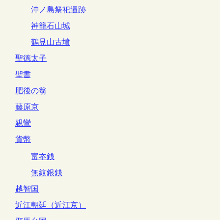
沖ノ島祭祀遺跡
神籠石山城
鶴見山古墳
聖徳太子
聖書
肥後の翁
藤原京
親鸞
貨幣
富夲銭
無紋銀銭
越智国
近江朝廷（近江京）