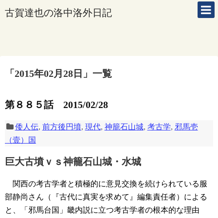
古賀達也の洛中洛外日記
「
2015年02月28日
」
一覧
第８８５話 2015/02/28
倭人伝
,
前方後円墳
,
現代
,
神籠石山城
,
考古学
,
邪馬壱
（壹）国
巨大古墳ｖｓ神籠石山城・水城
関西の考古学者と積極的に意見交換を続けられている服
部静尚さん（『古代に真実を求めて』編集責任者）による
と、「邪馬台国」畿内説に立つ考古学者の根本的な理由