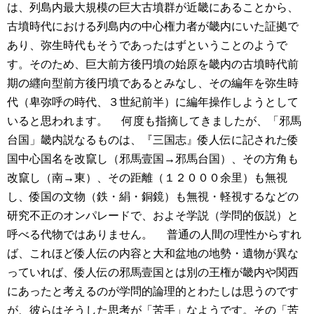
は、列島内最大規模の巨大古墳群が近畿にあることから、
古墳時代における列島内の中心権力者が畿内にいた証拠で
あり、弥生時代もそうであったはずということのようで
す。そのため、巨大前方後円墳の始原を畿内の古墳時代前
期の纒向型前方後円墳であるとみなし、その編年を弥生時
代（卑弥呼の時代、３世紀前半）に編年操作しようとして
いると思われます。
何度も指摘してきましたが、「邪馬
台国」畿内説なるものは、『三国志』倭人伝に記された倭
国中心国名を改竄し（邪馬壹国→邪馬台国）、その方角も
改竄し（南→東）、その距離（１２０００余里）も無視
し、倭国の文物（鉄・絹・銅鏡）も無視・軽視するなどの
研究不正のオンパレードで、およそ学説（学問的仮説）と
呼べる代物ではありません。
普通の人間の理性からすれ
ば、これほど倭人伝の内容と大和盆地の地勢・遺物が異な
っていれば、倭人伝の邪馬壹国とは別の王権が畿内や関西
にあったと考えるのが学問的論理的とわたしは思うのです
が、彼らはそうした思考が「苦手」なようです。その「苦