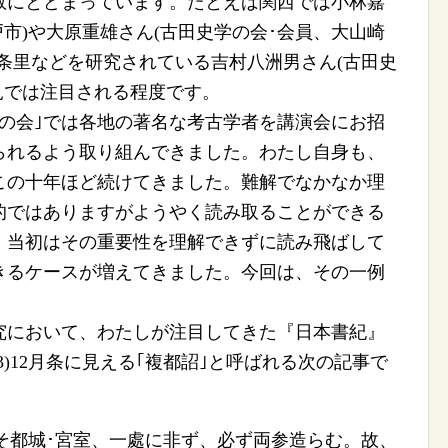
数にとどまっています。たとえば関西では小林嘉
戸市)や大原重雄さん(古田史学の会･会員、大山崎
条里などを研究されている吉村八洲男さん(古田史
見では注目される程度です。
の会｣では各地の著名な考古学者を講演会にお招
られるよう取り組んできました。わたし自身も、
この十年ほど続けてきました。難解でなかなか理
的ではありますがようやく読み取ることができる
、当初はその重要性を理解できずに読み飛ばして
きるケースが増えてきました。今回は、その一例
において、わたしが注目してきた『日本書紀』
3)12月条に見える｢複都詔｣と呼ばれる次の記事で
そ都城･宮室、一處に非ず、必ず両参造らむ。故、