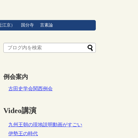
近江京）
国分寺
言素論
例会案内
古田史学会関西例会
Video講演
九州王朝の現地説明動画がすごい
伊勢王の時代