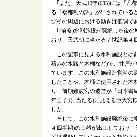
｢また、天武12年(683)には『
る『複都制の詔』が出されている
びその周辺における動きは低調である
｢(前略)水利施設が廃絶した後の
おり、天武朝に当たる７世紀第４四半
この記事に見える水利施設とは前
積みの水路と木桶など)で、井戸
ています。この水利施設造営時の
したことや、木桶に使用された木材
り、前期難波宮の造営が『日本書紀
年壬子｣に当たる)に見える巨大宮
した。
そして、この水利施設廃絶後に堆積
４四半期)の土器が出土しており