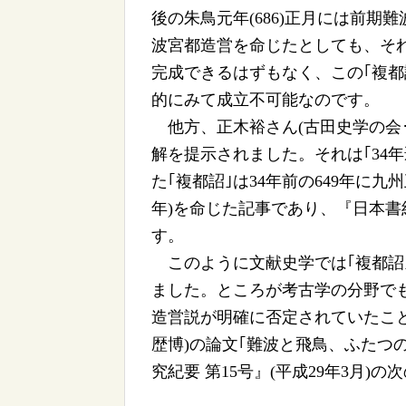
後の朱鳥元年(686)正月には前期難
波宮都造営を命じたとしても、そ
完成できるはずもなく、この｢複都
的にみて成立不可能なのです。
他方、正木裕さん(古田史学の会･
解を提示されました。それは｢34年遡
た｢複都詔｣は34年前の649年に
年)を命じた記事であり、『日本書
す。
このように文献史学では｢複都詔
ました。ところが考古学の分野でも
造営説が明確に否定されていたこ
歴博)の論文｢難波と飛鳥、ふたつ
究紀要 第15号』(平成29年3月)