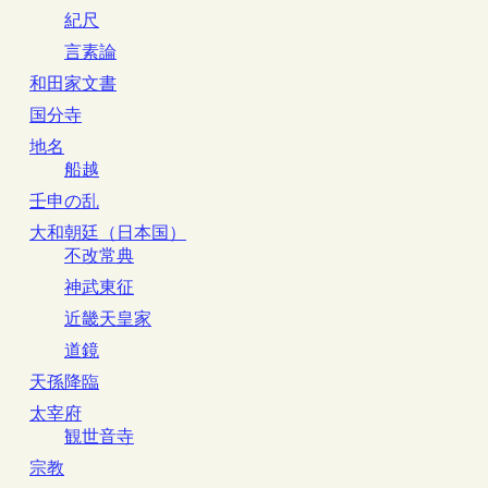
紀尺
言素論
和田家文書
国分寺
地名
船越
壬申の乱
大和朝廷（日本国）
不改常典
神武東征
近畿天皇家
道鏡
天孫降臨
太宰府
観世音寺
宗教