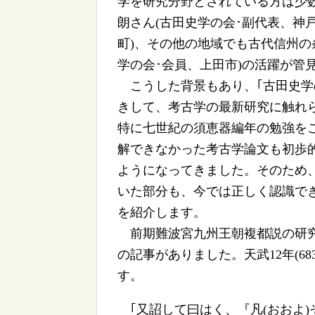
学を研究分野とされている方は少
朗さん(古田史学の会･副代表、神
町)、その他の地域でも古代信州の
学の会･会員、上田市)の活躍が管
こうした背景もあり、｢古田史学
きして、考古学の最新研究に触れ
特に七世紀の須恵器編年の勉強を
解できなかった考古学論文も初歩
ようになってきました。そのため
いた部分も、今では正しく認識で
を紹介します。
前期難波宮九州王朝複都説の研究
の記事がありました。天武12年(68
す。
｢又詔して曰はく、『凡(おおよ)