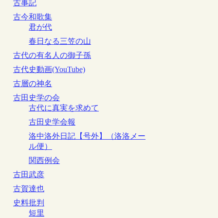
古事記
古今和歌集
君が代
春日なる三笠の山
古代の有名人の御子孫
古代史動画(YouTube)
古層の神名
古田史学の会
古代に真実を求めて
古田史学会報
洛中洛外日記【号外】（洛洛メー
ル便）
関西例会
古田武彦
古賀達也
史料批判
短里