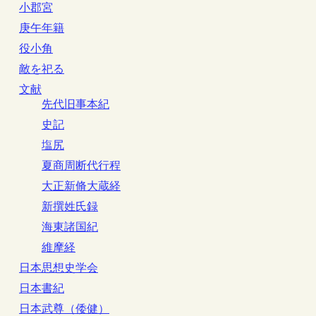
小郡宮
庚午年籍
役小角
敵を祀る
文献
先代旧事本紀
史記
塩尻
夏商周断代行程
大正新脩大蔵経
新撰姓氏録
海東諸国紀
維摩経
日本思想史学会
日本書紀
日本武尊（倭健）