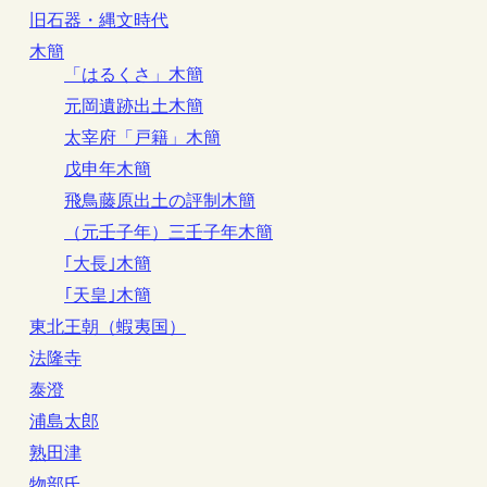
旧石器・縄文時代
木簡
「はるくさ」木簡
元岡遺跡出土木簡
太宰府「戸籍」木簡
戊申年木簡
飛鳥藤原出土の評制木簡
（元壬子年）三壬子年木簡
｢大長｣木簡
｢天皇｣木簡
東北王朝（蝦夷国）
法隆寺
泰澄
浦島太郎
熟田津
物部氏