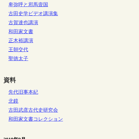
卑弥呼と邪馬壹国
古田史学ビデオ講演集
古賀達也講演
和田家文書
正木裕講演
王朝交代
聖徳太子
資料
先代旧事本紀
北鏡
古田武彦古代史研究会
和田家文書コレクション