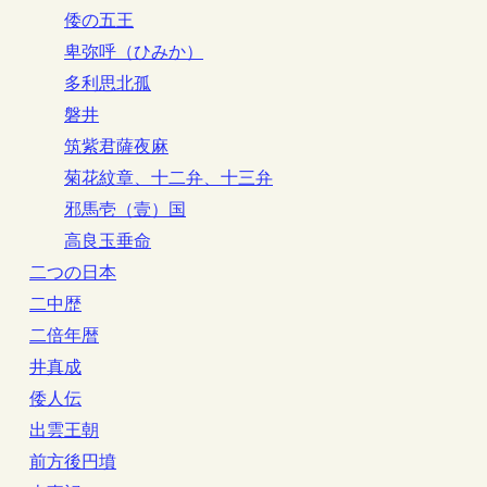
倭の五王
卑弥呼（ひみか）
多利思北孤
磐井
筑紫君薩夜麻
菊花紋章、十二弁、十三弁
邪馬壱（壹）国
高良玉垂命
二つの日本
二中歴
二倍年暦
井真成
倭人伝
出雲王朝
前方後円墳