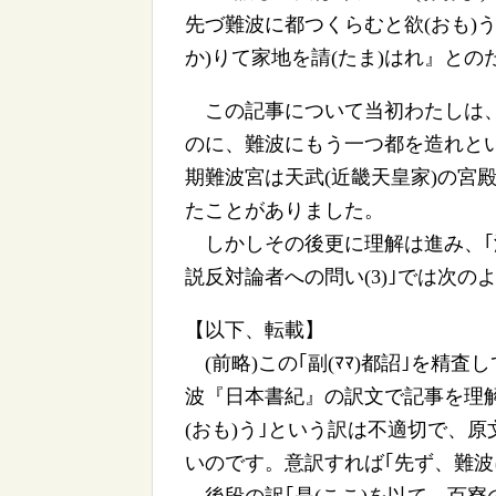
先づ難波に都つくらむと欲(おも)う
か)りて家地を請(たま)はれ』との
この記事について当初わたしは、
のに、難波にもう一つ都を造れと
期難波宮は天武(近畿天皇家)の宮
たことがありました。
しかしその後更に理解は進み、｢洛中洛外
説反対論者への問い(3)｣では次の
【以下、転載】
(前略)この｢副(ﾏﾏ)都詔｣を精
波『日本書紀』の訳文で記事を理
(おも)う｣という訳は不適切で、原
いのです。意訳すれば｢先ず、難波