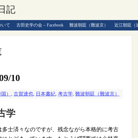
日記
ついて
古田史学の会 – Facebook
難波朝廷（難波京）
近江朝廷（
覧
9/10
倭国）
,
古賀達也
,
日本書紀
,
考古学
,
難波朝廷（難波京）
古学
多士済々なのですが、残念ながら本格的に考古