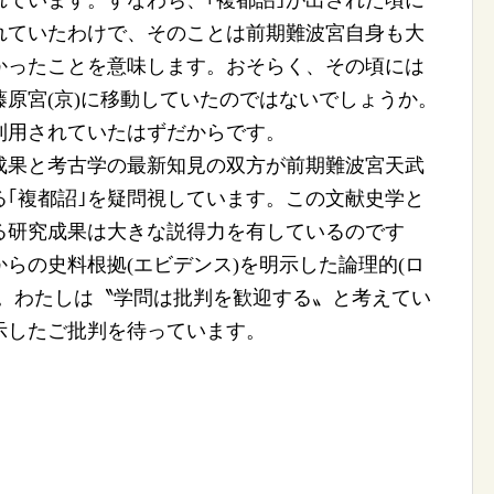
ています。すなわち、｢複都詔｣が出された頃に
れていたわけで、そのことは前期難波宮自身も大
かったことを意味します。おそらく、その頃には
原宮(京)に移動していたのではないでしょうか。
利用されていたはずだからです。
果と考古学の最新知見の双方が前期難波宮天武
｢複都詔｣を疑問視しています。この文献史学と
る研究成果は大きな説得力を有しているのです
らの史料根拠(エビデンス)を明示した論理的(ロ
ん。わたしは〝学問は批判を歓迎する〟と考えてい
示したご批判を待っています。