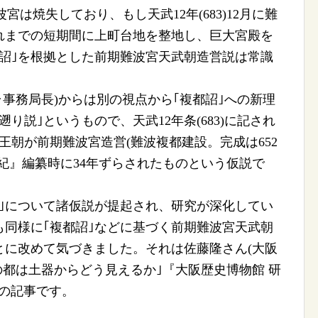
波宮は焼失しており、もし天武12年(683)12月に難
れまでの短期間に上町台地を整地し、巨大宮殿を
詔｣を根拠とした前期難波宮天武朝造営説は常識
事務局長)からは別の視点から｢複都詔｣への新理
り説｣というもので、天武12年条(683)に記され
九州王朝が前期難波宮造営(難波複都建設。完成は652
紀』編纂時に34年ずらされたものという仮説で
｣について諸仮説が提起され、研究が深化してい
同様に｢複都詔｣などに基づく前期難波宮天武朝
とに改めて気づきました。それは佐藤隆さん(大阪
の都は土器からどう見えるか｣『大阪歴史博物館 研
の次の記事です。