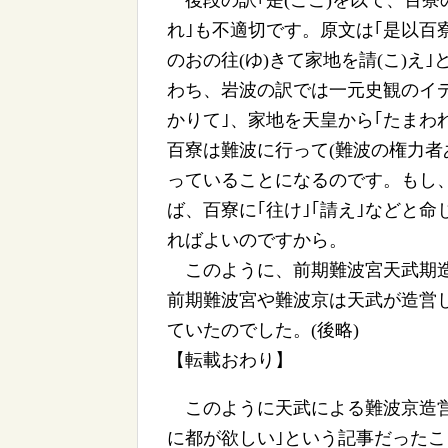
後段の訳｢是(ここ)を以て、百寮の
れ｣も不適切です。原文は｢是以百
のおの往(ゆ)きて家地を請(こ)え
わち、岩波の訳では一元史観のイ
かりて｣、家地を天皇から｢たまわ
百寮は難波に行って(難波の権力者
っていることになるのです。もし
ば、百寮に｢往け｣｢請え｣などと
ればよいのですから。
このように、前期難波宮天武期造営
前期難波宮や難波京は天武が造営
ていたのでした。(後略)
【転載おわり】
このように天武による難波京造営
に都が欲しい｣という記事だった