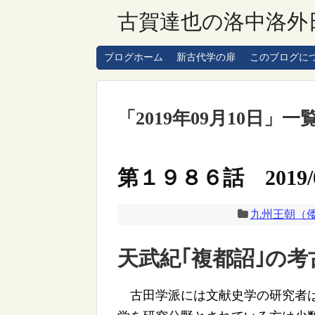
古賀達也の洛中洛外
ブログホーム
新古代学の扉
このブログに
「
2019年09月10日
」
一
第１９８６話 2019/0
九州王朝（
天武紀｢複都詔｣の考
古田学派には文献史学の研究者は