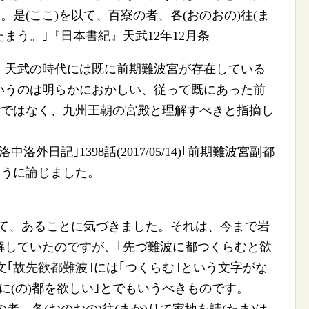
。是(ここ)を以て、百寮の者、各(おのおの)往(ま
たまう。｣『日本書紀』天武12年12月条
天武の時代には既に前期難波宮が存在している
いうのは明らかにおかしい、従って既にあった前
殿ではなく、九州王朝の宮殿と理解すべきと指摘し
日記｣1398話(2017/05/14)｢前期難波宮副都
ように論じました。
査して、あることに気づきました。それは、今まで岩
解していたのですが、｢先づ難波に都つくらむと欲
文｢故先欲都難波｣には｢つくらむ｣という文字がな
に(の)都を欲しい｣とでもいうべきものです。