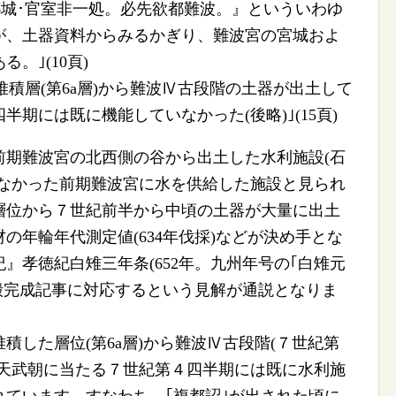
凡都城･官室非一処。必先欲都難波。』といういわゆ
が、土器資料からみるかぎり、難波宮の宮城およ
。｣(10頁)
堆積層(第6a層)から難波Ⅳ古段階の土器が出土して
期には既に機能していなかった(後略)｣(15頁)
期難波宮の北西側の谷から出土した水利施設(石
がなかった前期難波宮に水を供給した施設と見られ
層位から７世紀前半から中頃の土器が大量に出土
の年輪年代測定値(634年伐採)などが決め手とな
』孝徳紀白雉三年条(652年。九州年号の｢白雉元
殿完成記事に対応するという見解が通説となりま
した層位(第6a層)から難波Ⅳ古段階(７世紀第
、天武朝に当たる７世紀第４四半期には既に水利施