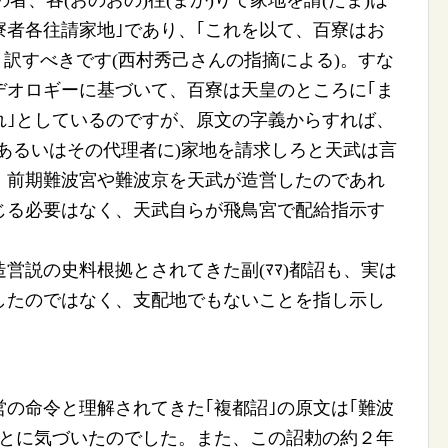
者、各(おのおの)往(まか)りて家地を請(たま)は
寮者各往請家地｣であり、｢これを以て、百寮はお
｣と訳すべきです(西村秀己さんの指摘による)。すな
デオロギーに基づいて、百寮は天皇のところに｢ま
れ｣としているのですが、原文の字義からすれば、
あるいはその代理者に)家地を請求しろと天武は言
、前期難波宮や難波京を天武が造営したのであれ
命じる必要はなく、天武自らが飛鳥宮で配給指示す
説の史料根拠とされてきた副(ﾏﾏ)都詔も、実は
したのではなく、支配地でもないことを指し示し
の命令と理解されてきた｢複都詔｣の原文は｢難波
ことに気づいたのでした。また、この詔勅の約２年