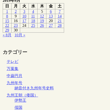
2019年9月
日
月
火
水
木
金
土
1
2
3
4
5
6
7
8
9
10
11
12
13
14
15
16
17
18
19
20
21
22
23
24
25
26
27
28
29
30
« 8月
10月 »
カテゴリー
テレビ
万葉集
中巌円月
九州年号
納音付き九州年号史料
九州王朝（倭国）
伊勢王
俀国