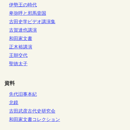
伊勢王の時代
卑弥呼と邪馬壹国
古田史学ビデオ講演集
古賀達也講演
和田家文書
正木裕講演
王朝交代
聖徳太子
資料
先代旧事本紀
北鏡
古田武彦古代史研究会
和田家文書コレクション