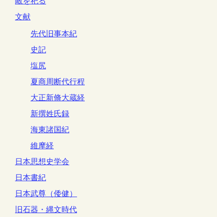
敵を祀る
文献
先代旧事本紀
史記
塩尻
夏商周断代行程
大正新脩大蔵経
新撰姓氏録
海東諸国紀
維摩経
日本思想史学会
日本書紀
日本武尊（倭健）
旧石器・縄文時代