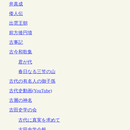
井真成
倭人伝
出雲王朝
前方後円墳
古事記
古今和歌集
君が代
春日なる三笠の山
古代の有名人の御子孫
古代史動画(YouTube)
古層の神名
古田史学の会
古代に真実を求めて
古田史学会報