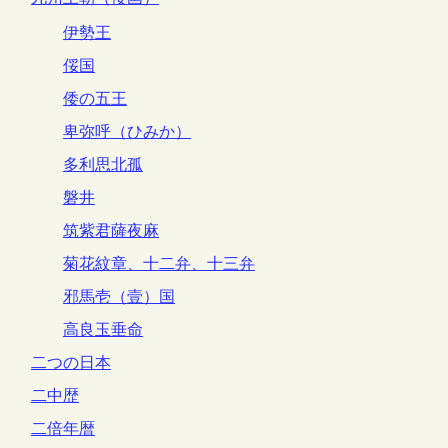
伊勢王
俀国
倭の五王
卑弥呼（ひみか）
多利思北孤
磐井
筑紫君薩夜麻
菊花紋章、十二弁、十三弁
邪馬壱（壹）国
高良玉垂命
二つの日本
二中歴
二倍年暦