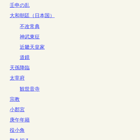
壬申の乱
大和朝廷（日本国）
不改常典
神武東征
近畿天皇家
道鏡
天孫降臨
太宰府
観世音寺
宗教
小郡宮
庚午年籍
役小角