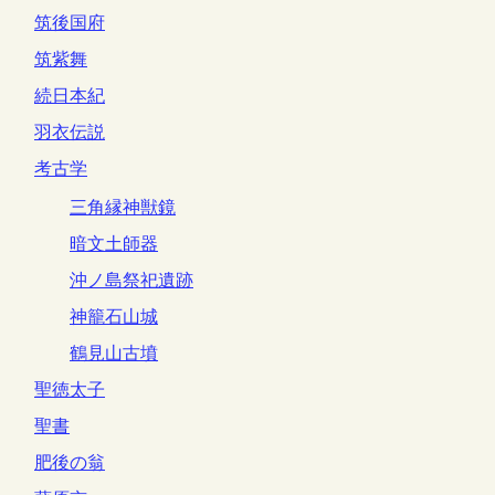
筑後国府
筑紫舞
続日本紀
羽衣伝説
考古学
三角縁神獣鏡
暗文土師器
沖ノ島祭祀遺跡
神籠石山城
鶴見山古墳
聖徳太子
聖書
肥後の翁