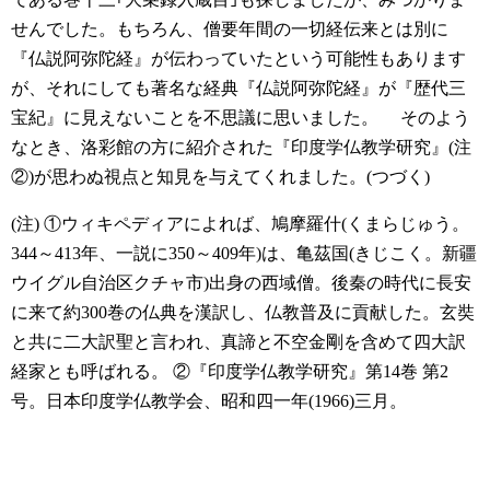
せんでした。もちろん、僧要年間の一切経伝来とは別に
『仏説阿弥陀経』が伝わっていたという可能性もあります
が、それにしても著名な経典『仏説阿弥陀経』が『歴代三
宝紀』に見えないことを不思議に思いました。
そのよう
なとき、洛彩館の方に紹介された『印度学仏教学研究』(注
②)が思わぬ視点と知見を与えてくれました。(つづく)
(注)
①ウィキペディアによれば、鳩摩羅什(くまらじゅう。
344～413年、一説に350～409年)は、亀茲国(きじこく。新疆
ウイグル自治区クチャ市)出身の西域僧。後秦の時代に長安
に来て約300巻の仏典を漢訳し、仏教普及に貢献した。玄奘
と共に二大訳聖と言われ、真諦と不空金剛を含めて四大訳
経家とも呼ばれる。
②『印度学仏教学研究』第14巻 第2
号。日本印度学仏教学会、昭和四一年(1966)三月。