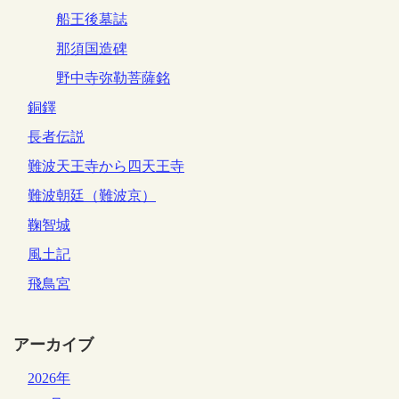
船王後墓誌
那須国造碑
野中寺弥勒菩薩銘
銅鐸
長者伝説
難波天王寺から四天王寺
難波朝廷（難波京）
鞠智城
風土記
飛鳥宮
アーカイブ
2026年