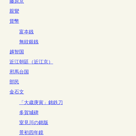
藤原京
親鸞
貨幣
富夲銭
無紋銀銭
越智国
近江朝廷（近江京）
邪馬台国
部民
金石文
「大歳庚寅」銘鉄刀
多賀城碑
室見川の銘版
景初四年鏡