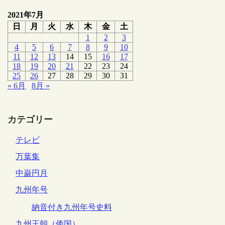
2021年7月
日
月
火
水
木
金
土
1
2
3
4
5
6
7
8
9
10
11
12
13
14
15
16
17
18
19
20
21
22
23
24
25
26
27
28
29
30
31
« 6月
8月 »
カテゴリー
テレビ
万葉集
中巌円月
九州年号
納音付き九州年号史料
九州王朝（倭国）