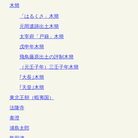
木簡
「はるくさ」木簡
元岡遺跡出土木簡
太宰府「戸籍」木簡
戊申年木簡
飛鳥藤原出土の評制木簡
（元壬子年）三壬子年木簡
｢大長｣木簡
｢天皇｣木簡
東北王朝（蝦夷国）
法隆寺
泰澄
浦島太郎