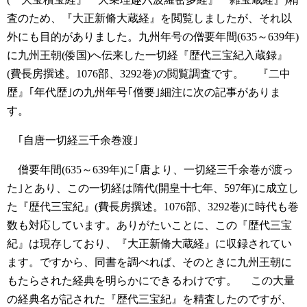
査のため、『大正新脩大蔵経』を閲覧しましたが、それ以
外にも目的がありました。九州年号の僧要年間(635～639年)
に九州王朝(倭国)へ伝来した一切経『歴代三宝紀入蔵録』
(費長房撰述。1076部、3292巻)の閲覧調査です。
『二中
歴』｢年代歴｣の九州年号｢僧要｣細注に次の記事がありま
す。
｢自唐一切経三千余巻渡｣
僧要年間(635～639年)に｢唐より、一切経三千余巻が渡っ
た｣とあり、この一切経は隋代(開皇十七年、597年)に成立し
た『歴代三宝紀』(費長房撰述。1076部、3292巻)に時代も巻
数も対応しています。ありがたいことに、この『歴代三宝
紀』は現存しており、『大正新脩大蔵経』に収録されてい
ます。ですから、同書を調べれば、そのときに九州王朝に
もたらされた経典を明らかにできるわけです。
この大量
の経典名が記された『歴代三宝紀』を精査したのですが、