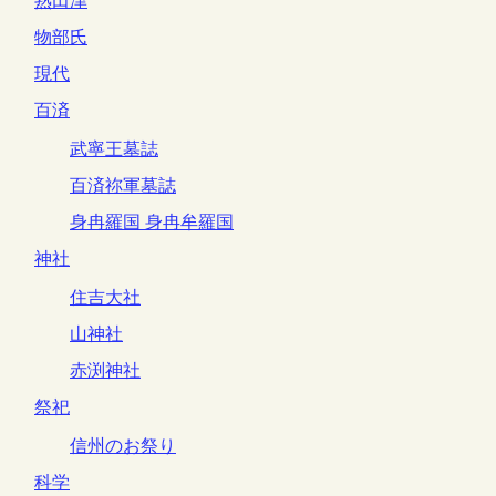
熟田津
物部氏
現代
百済
武寧王墓誌
百済祢軍墓誌
身冉羅国 身冉牟羅国
神社
住吉大社
山神社
赤渕神社
祭祀
信州のお祭り
科学