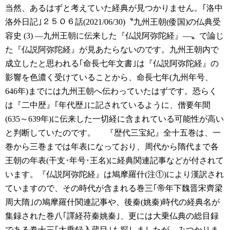
当然、あるはずと考えていた経典が見つかりません。｢洛中
洛外日記｣２５０６話(2021/06/30)〝九州王朝(倭国)の仏典受
容史 (3) ―九州王朝に伝来した『仏説阿弥陀経』―〟で論じ
た『仏説阿弥陀経』が見あたらないのです。九州王朝内で
成立したと思われる｢命長七年文書｣は『仏説阿弥陀経』の
影響を色濃く受けていることから、命長七年(九州年号、
646年)までには九州王朝へ伝わっていたはずです。恐らく
は『二中歴』｢年代歴｣に記されているように、僧要年間
(635～639年)に伝来した一切経に含まれている可能性が高い
と判断していたのです。
『歴代三宝紀』全十五巻は、一
巻から三巻までは年表になっており、周代から隋代まで各
王朝の年表(干支･年号･王名)に経典関連記事などが付されて
います。『仏説阿弥陀経』は鳩摩羅什(注①)により漢訳され
ていますので、その時代が含まれる巻三｢帝年下魏晋宋齊梁
周大隋｣の鳩摩羅什関連記事や、後秦(姚秦)時代の経典名が
集録された巻八｢譯経苻秦姚秦｣、更には大乗仏典の総目録
である巻十三｢大乗録入蔵目｣も探しましたが、みつかりま