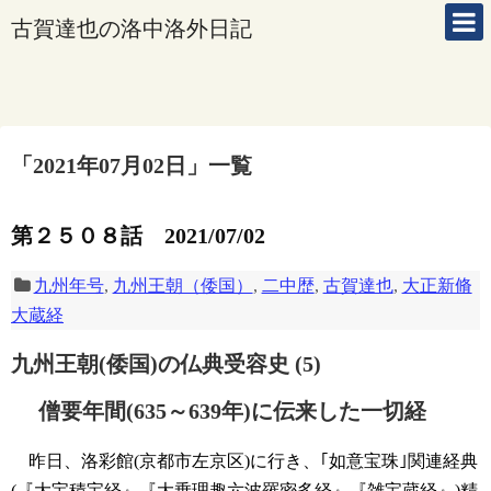
古賀達也の洛中洛外日記
「
2021年07月02日
」
一覧
第２５０８話 2021/07/02
九州年号
,
九州王朝（倭国）
,
二中歴
,
古賀達也
,
大正新脩
大蔵経
九州王朝(倭国)の仏典受容史 (5)
僧要年間(635～639年)に伝来した一切経
昨日、洛彩館(京都市左京区)に行き、｢如意宝珠｣関連経典
(『大宝積宝経』『大乗理趣六波羅密多経』『雑宝蔵経』)精