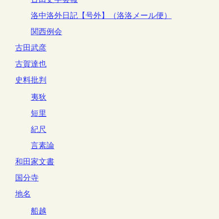
洛中洛外日記【号外】（洛洛メール便）
関西例会
古田武彦
古賀達也
史料批判
夷狄
短里
紀尺
言素論
和田家文書
国分寺
地名
船越