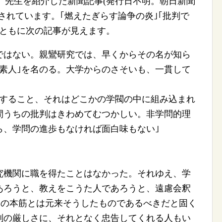
に、先生を紹介した新聞記事(発行日不明。朝日新聞
録されています。｢燃えたぎらす論争の炎｣｢批判で
とともに次の記事が見えます。
ではない。親鸞研究では、早くからその名が知ら
素人｣を名のる。大学からのさそいも、一貫して
属すること、それはどこかの学閥の中に組み込まれ
間うちの批判はきわめてむつかしい。非学問的理
ら、学問の進歩もなければ面白味もない｣
究機関に職を得たことはなかった。それゆえ、学
あろうと、教えをこうた人であろうと、遠慮会釈
問の本筋とは元来そうしたものであるべきだと固く
判の厳しさに、それとなく忠告してくれる人もい