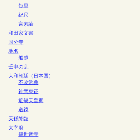
短里
紀尺
言素論
和田家文書
国分寺
地名
船越
壬申の乱
大和朝廷（日本国）
不改常典
神武東征
近畿天皇家
道鏡
天孫降臨
太宰府
観世音寺