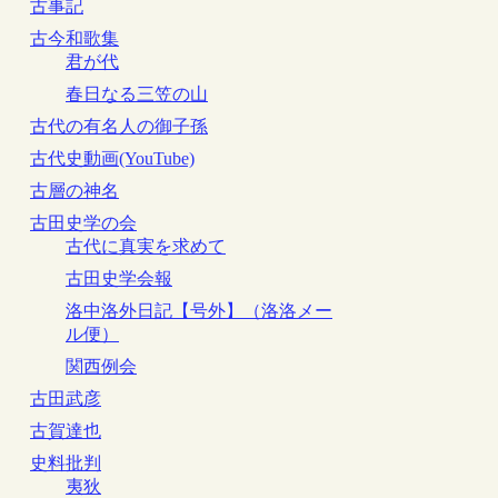
古事記
古今和歌集
君が代
春日なる三笠の山
古代の有名人の御子孫
古代史動画(YouTube)
古層の神名
古田史学の会
古代に真実を求めて
古田史学会報
洛中洛外日記【号外】（洛洛メー
ル便）
関西例会
古田武彦
古賀達也
史料批判
夷狄