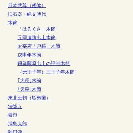
日本武尊（倭健）
旧石器・縄文時代
木簡
「はるくさ」木簡
元岡遺跡出土木簡
太宰府「戸籍」木簡
戊申年木簡
飛鳥藤原出土の評制木簡
（元壬子年）三壬子年木簡
｢大長｣木簡
｢天皇｣木簡
東北王朝（蝦夷国）
法隆寺
泰澄
浦島太郎
熟田津