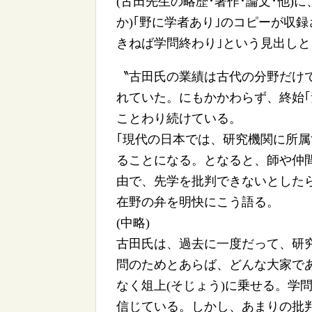
(古田先生の略歴･著作･論文･他)
か)｢野に学者あり｣のコピーが収
きねば学問終わり｣という見出し
〝古田氏の業績は古代の分野だけ
れていた。にもかかわらず、終始｢
ことわり続けている。
｢現代の日本では、研究機関に所
ることになる。となると、師や仲
由で、先学を批判できないとした
在野の弁を明快にこう語る。
(中略)
古田氏は、過去に一度だって、研
問のためとあらば、どんな大家で
なく俎上(そじょう)に乗せる。学
信じている。しかし、あまりの批