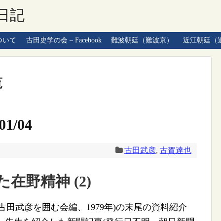
日記
ついて
古田史学の会 – Facebook
難波朝廷（難波京）
近江朝廷（
覧
1/04
古田武彦
,
古賀達也
在野精神 (2)
田武彦を囲む会編、1979年)の末尾の資料紹介