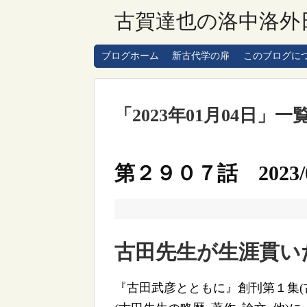
古賀達也の洛中洛外
ブログホーム
新古代学の扉
このブログに
「
2023年01月04日
」
一
第２９０７話 2023/0
古田先生が生涯貫いた
『古田武彦とともに』創刊第１集(古