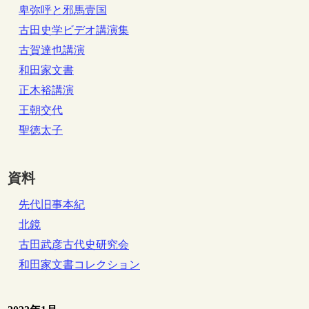
卑弥呼と邪馬壹国
古田史学ビデオ講演集
古賀達也講演
和田家文書
正木裕講演
王朝交代
聖徳太子
資料
先代旧事本紀
北鏡
古田武彦古代史研究会
和田家文書コレクション