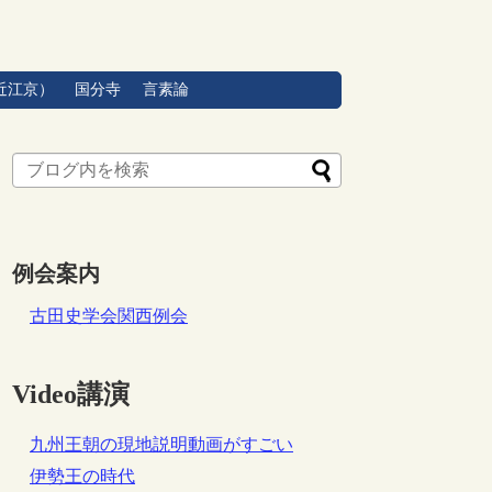
近江京）
国分寺
言素論
例会案内
古田史学会関西例会
Video講演
九州王朝の現地説明動画がすごい
伊勢王の時代