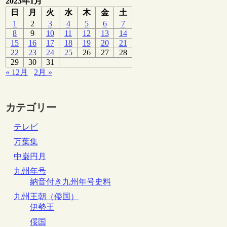
2023年1月
日
月
火
水
木
金
土
1
2
3
4
5
6
7
8
9
10
11
12
13
14
15
16
17
18
19
20
21
22
23
24
25
26
27
28
29
30
31
« 12月
2月 »
カテゴリー
テレビ
万葉集
中巌円月
九州年号
納音付き九州年号史料
九州王朝（倭国）
伊勢王
俀国