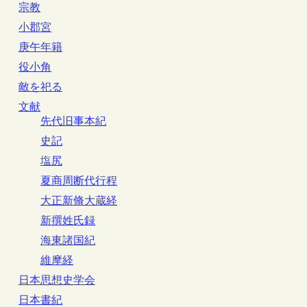
宗教
小郡宮
庚午年籍
役小角
敵を祀る
文献
先代旧事本紀
史記
塩尻
夏商周断代行程
大正新脩大蔵経
新撰姓氏録
海東諸国紀
維摩経
日本思想史学会
日本書紀