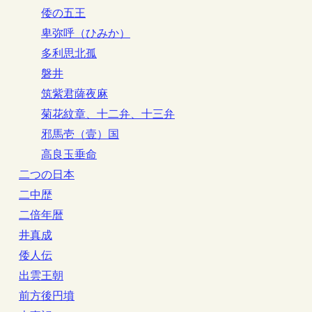
倭の五王
卑弥呼（ひみか）
多利思北孤
磐井
筑紫君薩夜麻
菊花紋章、十二弁、十三弁
邪馬壱（壹）国
高良玉垂命
二つの日本
二中歴
二倍年暦
井真成
倭人伝
出雲王朝
前方後円墳