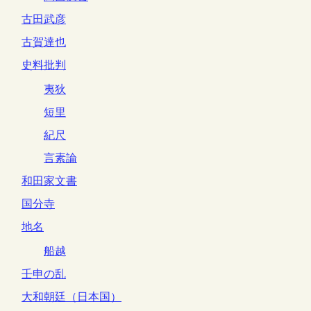
古田武彦
古賀達也
史料批判
夷狄
短里
紀尺
言素論
和田家文書
国分寺
地名
船越
壬申の乱
大和朝廷（日本国）