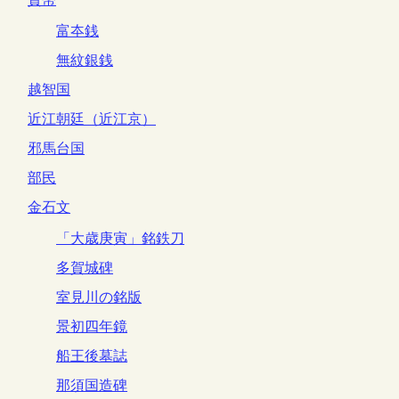
富夲銭
無紋銀銭
越智国
近江朝廷（近江京）
邪馬台国
部民
金石文
「大歳庚寅」銘鉄刀
多賀城碑
室見川の銘版
景初四年鏡
船王後墓誌
那須国造碑