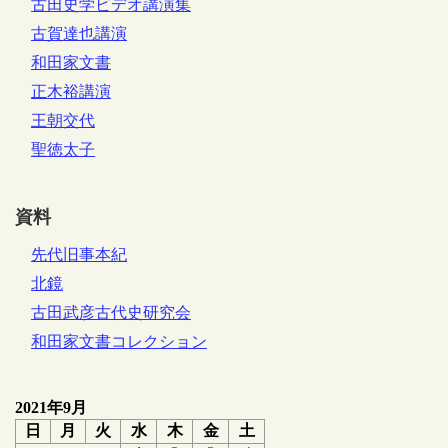
古田史学ビデオ講演集
古賀達也講演
和田家文書
正木裕講演
王朝交代
聖徳太子
資料
先代旧事本紀
北鏡
古田武彦古代史研究会
和田家文書コレクション
2021年9月
日
月
火
水
木
金
土