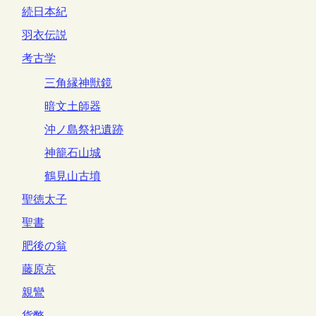
続日本紀
羽衣伝説
考古学
三角縁神獣鏡
暗文土師器
沖ノ島祭祀遺跡
神籠石山城
鶴見山古墳
聖徳太子
聖書
肥後の翁
藤原京
親鸞
貨幣