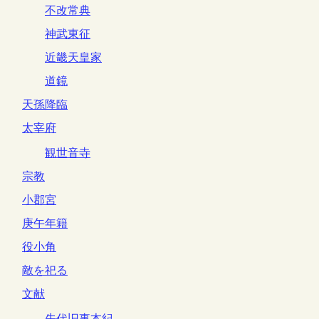
不改常典
神武東征
近畿天皇家
道鏡
天孫降臨
太宰府
観世音寺
宗教
小郡宮
庚午年籍
役小角
敵を祀る
文献
先代旧事本紀