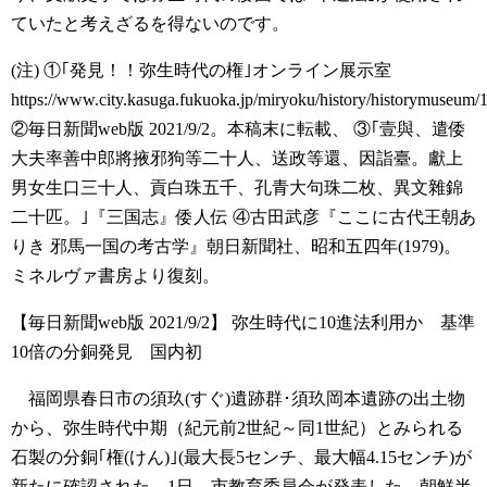
ていたと考えざるを得ないのです。
(注)
①｢発見！！弥生時代の権｣オンライン展示室
https://www.city.kasuga.fukuoka.jp/miryoku/history/historymuseum
②毎日新聞web版 2021/9/2。本稿末に転載、
③｢壹與、遣倭
大夫率善中郎將掖邪狗等二十人、送政等還、因詣臺。獻上
男女生口三十人、貢白珠五千、孔青大句珠二枚、異文雜錦
二十匹。｣『三国志』倭人伝
④古田武彦『ここに古代王朝あ
りき 邪馬一国の考古学』朝日新聞社、昭和五四年(1979)。
ミネルヴァ書房より復刻。
【毎日新聞web版 2021/9/2】
弥生時代に10進法利用か 基準
10倍の分銅発見 国内初
福岡県春日市の須玖(すぐ)遺跡群･須玖岡本遺跡の出土物
から、弥生時代中期（紀元前2世紀～同1世紀）とみられる
石製の分銅｢権(けん)｣(最大長5センチ、最大幅4.15センチ)が
新たに確認された。1日、市教育委員会が発表した。朝鮮半