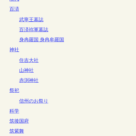
百済
武寧王墓誌
百済祢軍墓誌
身冉羅国 身冉牟羅国
神社
住吉大社
山神社
赤渕神社
祭祀
信州のお祭り
科学
筑後国府
筑紫舞