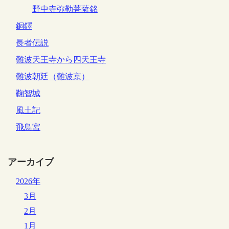
野中寺弥勒菩薩銘
銅鐸
長者伝説
難波天王寺から四天王寺
難波朝廷（難波京）
鞠智城
風土記
飛鳥宮
アーカイブ
2026年
3月
2月
1月