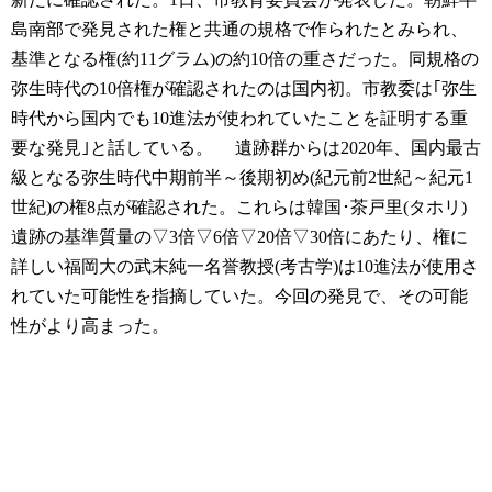
島南部で発見された権と共通の規格で作られたとみられ、
基準となる権(約11グラム)の約10倍の重さだった。同規格の
弥生時代の10倍権が確認されたのは国内初。市教委は｢弥生
時代から国内でも10進法が使われていたことを証明する重
要な発見｣と話している。
遺跡群からは2020年、国内最古
級となる弥生時代中期前半～後期初め(紀元前2世紀～紀元1
世紀)の権8点が確認された。これらは韓国･茶戸里(タホリ)
遺跡の基準質量の▽3倍▽6倍▽20倍▽30倍にあたり、権に
詳しい福岡大の武末純一名誉教授(考古学)は10進法が使用さ
れていた可能性を指摘していた。今回の発見で、その可能
性がより高まった。