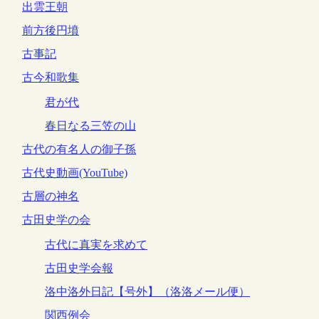
出雲王朝
前方後円墳
古事記
古今和歌集
君が代
春日なる三笠の山
古代の有名人の御子孫
古代史動画(YouTube)
古層の神名
古田史学の会
古代に真実を求めて
古田史学会報
洛中洛外日記【号外】（洛洛メール便）
関西例会