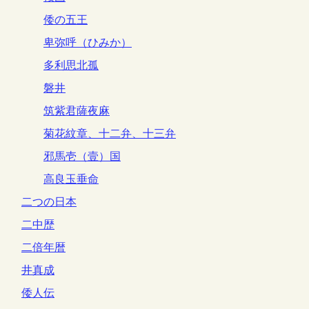
倭の五王
卑弥呼（ひみか）
多利思北孤
磐井
筑紫君薩夜麻
菊花紋章、十二弁、十三弁
邪馬壱（壹）国
高良玉垂命
二つの日本
二中歴
二倍年暦
井真成
倭人伝