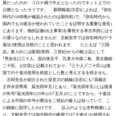
展だったのが、コロナ禍で中止となったのでネット上での
公開となったそうです。
新聞報道(注②)によれば、｢弥生
時代の10倍権が確認されたのは国内初｣で、｢弥生時代から
国内でも10進法が使われていたことを証明する重要な発見｣
とあります。物的証拠(出土事実)を重視する考古学的にはそ
の通りなのかもしれませんが、文献史学では弥生時代の｢十
進法｣使用は当然のことと思われます。
たとえば『三国
志』倭人伝には倭国(壹與。三世紀)からの献上品として、
｢男女生口三十人、貢白珠五千、孔青大句珠二枚、異文雜錦
二十匹。｣(注③)と記載されており、｢三十人｣｢二十匹｣は倭
国での十進法使用を前提とした数と考えざるを得ません。
古田先生が紹介された室見川の銘板(注④)にも｢高暘左
王作永宮齊鬲 延光四年五｣とあり、｢延光四年五｣とは後漢
の年号｢延光四年(125年)｣の｢五月｣のことですから、十進法
による中国の年号や暦法を二世紀の倭人は知っていて、こ
の銘板に刻字したわけです。
以上のような史料根拠によ
り、文献史学では弥生時代の倭国では｢十進法｣が使用され