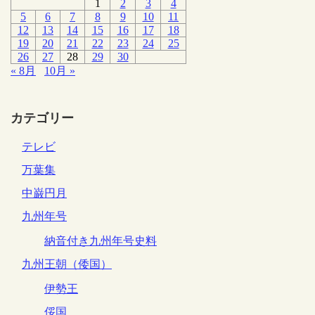
1
2
3
4
5
6
7
8
9
10
11
12
13
14
15
16
17
18
19
20
21
22
23
24
25
26
27
28
29
30
« 8月
10月 »
カテゴリー
テレビ
万葉集
中巌円月
九州年号
納音付き九州年号史料
九州王朝（倭国）
伊勢王
俀国