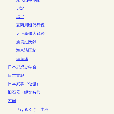
史記
塩尻
夏商周断代行程
大正新脩大蔵経
新撰姓氏録
海東諸国紀
維摩経
日本思想史学会
日本書紀
日本武尊（倭健）
旧石器・縄文時代
木簡
「はるくさ」木簡