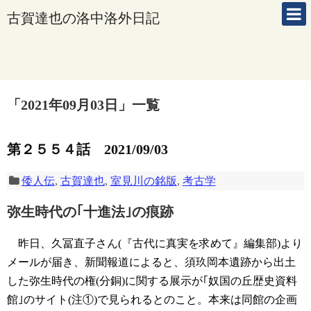
古賀達也の洛中洛外日記
「
2021年09月03日
」
一覧
第２５５４話 2021/09/03
倭人伝
,
古賀達也
,
室見川の銘版
,
考古学
弥生時代の｢十進法｣の痕跡
昨日、久冨直子さん(『古代に真実を求めて』編集部)より
メールが届き、新聞報道によると、須玖岡本遺跡から出土
した弥生時代の権(分銅)に関する展示が｢奴国の丘歴史資料
館｣のサイト(注①)で見られるとのこと。本来は同館の企画