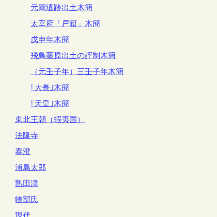
元岡遺跡出土木簡
太宰府「戸籍」木簡
戊申年木簡
飛鳥藤原出土の評制木簡
（元壬子年）三壬子年木簡
｢大長｣木簡
｢天皇｣木簡
東北王朝（蝦夷国）
法隆寺
泰澄
浦島太郎
熟田津
物部氏
現代